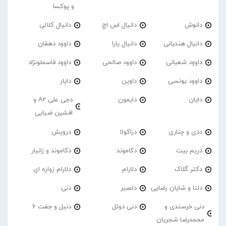
و پوکسا
دانوش
دانیال اس اچ
دانیال کلالی
دانیال هندیانی
دانیال یارا
داوود دهقان
داوود شعبانی
داوود صالحی
داوود قاسملونژاد
داوود یونسی
داوین
دایار
دایان
دایمون
دجی علی A2 و
افشین ضیایی
ددی و چناری
دراکولا
درویش
دریم بیت
دکاموند
دکاموند و زانیار
دکتر گلاک
دلارام
دلارام زواره ای
دلتا و شایان رضایی
دلصیر
دنی
دنی خرسندی و
دنی دوئل
دنیل و جفت 6
محمدرضا شجریان