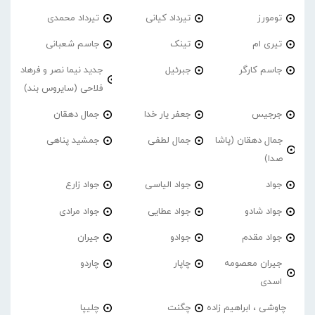
تومورز
تیرداد کیانی
تیرداد محمدی
تیری ام
تینک
جاسم شعبانی
جاسم کارگر
جبرئیل
جدید نیما نصر و فرهاد
فلاحی (سایروس بند)
جرجیس
جعفر یار خدا
جمال دهقان
جمال دهقان (پاشا
جمال لطفی
جمشید پناهی
صدا)
جواد
جواد الیاسی
جواد زارع
جواد شادو
جواد عطایی
جواد مرادی
جواد مقدم
جوادو
جیران
جیران معصومه
چاپار
چاردو
اسدی
چاوشی ، ابراهیم زاده
چگنت
چلیپا