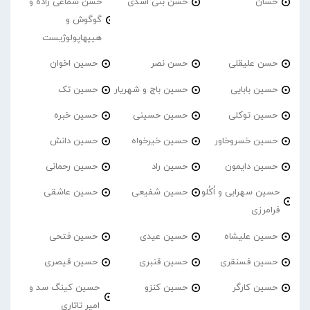
حسان
حسن بنی اسدی
حسن شماعی زاده و
گوگوش و
هیپهاپولوژیست
حسن علیقلی
حسن نصر
حسین اخوان
حسین بابایی
حسین باج و شهریار
حسین تک
حسین توکلی
حسین حسینی
حسین خبره
حسین خسروخاور
حسین خیرخواه
حسین دانش
حسین دایمون
حسین راد
حسین رحمانی
حسین سهرابی و اُکُلو
حسین شفیعی
حسین عاشقی
فرامرزی
حسین علیشاه
حسین عیدی
حسین فتحی
حسین فسنقری
حسین قنبری
حسین قیصری
حسین کارگر
حسین کنزو
حسین کینگ سد و
امیر تاتاری