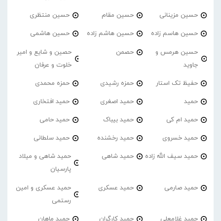
حسین مزینانی
حسین مقام
حسین منتظری
حسین هاسم زاده
حسین هاشم زاده
حسین هاشمی
حسین هرمس و
حصمن
حصین و شایع و امیر
جاوید
خلوت و عرفان
حفیظ تک استار
حمزه رشیدی
حمزه محمدی
حمید
حمید اصغری
حمید افتخاری
حمید ام کی
حمید بیباک
حمید حامی
حمید خسروی
حمید رخشنده
حمید سلطانی
حمید سیف الله زاده
حمید شاهی
حمید شاهی و میلاد
پارسیان
حمید صارمی
حمید عسکری
حمید عسکری و امین
رستمی
حمید غلامعلی
حمید کارگران
حمید ماهان