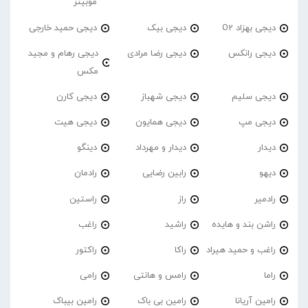
موبیتز
دیجی بهزاد O2
دیجی بیک
دیجی حمید خارجی
دیجی رانکس
دیجی رضا مرادی
دیجی رهام و مجید
مکس
دیجی سلیم
دیجی شهباز
دیجی کارن
دیجی مپ
دیجی همایون
دیجی هیت
دیدار
دیدار و مهرداد
دینگو
دیهو
رابین رضایی
رادمان
رادمیر
راز
راستین
راشن بند و هایده
راشید
راغب
راغب و حمید هیراد
راکا
راکتور
راما
رامس و هانتی
رامی
رامین آریانا
رامین بی باک
رامین بیباک