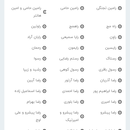
رامین تجنگی
رامین حامی
رامین حامی و امین
هانتر
راه مج
راهمج
راوتین
راوِن
رایا سمیعی
رایان آراد
رایسین
رایمون
رحمان
رستاک
رستم رضایی
رسوا
رسول باقری
رسول کوهی
رشید و زیپا
رضا آذریان
رضا آرتور
رضا آیین
رضا ابراهیم پور
رضا احمدی
رضا اسماعیل زاده
رضا امیری
رضا بلوری
رضا بهرام
رضا پیشرو
رضا پیشرو و
رضا پیشرو و علی
امیرتیک
اوج