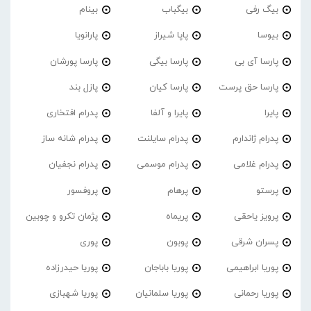
بیگ رفی
بیگباب
بینام
بیوسا
پاپا شیراز
پارانویا
پارسا آی بی
پارسا بیگی
پارسا پورشان
پارسا حق پرست
پارسا کیان
پازل بند
پایرا
پایرا و آلفا
پدرام افتخاری
پدرام ژاندارم
پدرام‌ سایلنت
پدرام شانه ساز
پدرام غلامی
پدرام موسمی
پدرام نجفیان
پرستو
پرهام
پروفسور
پرویز یاحقی
پریماه
پژمان تکرو و چوبین
پسران شرقی
پوبون
پوری
پوریا ابراهیمی
پوریا باباجان
پوریا حیدرزاده
پوریا رحمانی
پوریا سلمانیان
پوریا شهبازی