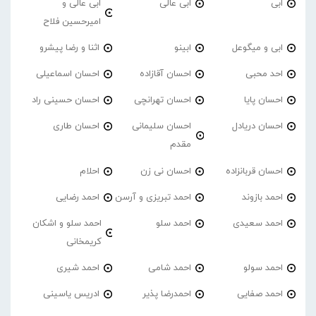
ابی
ابی عالی
ابی عالی و
امیرحسین فلاح
ابی و میگوعل
ابینو
اثنا و رضا پیشرو
احد محبی
احسان آقازاده
احسان اسماعیلی
احسان پایا
احسان تهرانچی
احسان حسینی راد
احسان دریادل
احسان سلیمانی
احسان طاری
مقدم
احسان قربانزاده
احسان نی زن
احلام
احمد بازوند
احمد تبریزی و آرسن
احمد‌ رضایی
احمد سعیدی
احمد سلو
احمد سلو و اشکان
کریمخانی
احمد سولو
احمد شامی
احمد شیری
احمد صفایی
احمدرضا پذیر
ادریس یاسینی