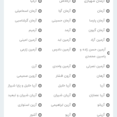
آرشان شهبازی
آرکاداش
آرکیا
آرمان
آرمان آوا
آرمان اسماعیلی
آرمان پارسا
آرمان حسینی
آرمان گرشاسبی
آرمان گیون
آرمد
آرمیم
آرمین آراد
آرمین ابد
آرمین امینی
آرمین حسن زاده و
آرمین دادرس
آرمین زارعی
یاسین محمدی
آرمین نصرتی
آرمین واحدی
آرن
آرهان
آرون افشار
آروین صمیمی
آریا
آریا خلیل
آریا خلیل و پاپا شیراز
آریا عصاران
آریان شیران
آریان شیران و تبعید
آریانو
آرین ابراهیمی
آرین استواری
آرینی
آریو
آشور