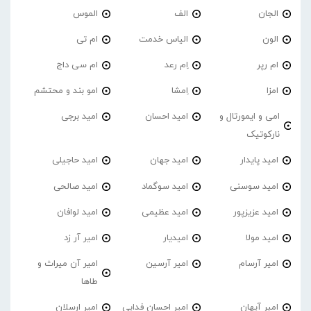
الجان
الف
الموس
الون
الیاس خدمت
ام تی
ام رپر
اِم رعد
ام سی داج
امزا
اِمشا
امو بند و محتشم
امی و ایمورتال و
امید احسان
امید برجی
نارکوتیک
امید پایدار
امید جهان
امید حاجیلی
امید سوسنی
امید سوگماد
امید صالحی
امید عزیزپور
امید عظیمی
امید لوافان
امید مولا
امیدیار
امیر آر زد
امیر آرسام
امیر آرسین
امیر آن میراث و
طاها
امیر آیهان
امیر احسان فدایی
امیر ارسلان