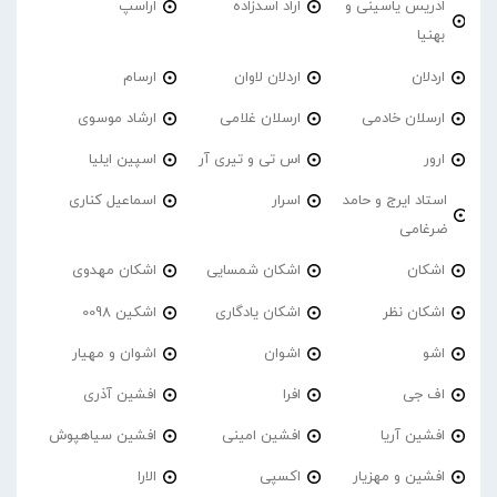
ادریس یاسینی و
اراد اسدزاده
اراسپ
بهنیا
اردلان
اردلان لاوان
ارسام
ارسلان خادمی
ارسلان غلامی
ارشاد موسوی
ارور
اس تی و تیری آر
اسپین ایلیا
استاد ایرج و حامد
اسرار
اسماعیل کناری
ضرغامی
اشکان
اشکان شمسایی
اشکان مهدوی
اشکان نظر
اشکان یادگاری
اشکین 0098
اشو
اشوان
اشوان و مهیار
اف جی
افرا
افشین آذری
افشین آریا
افشین امینی
افشین سیاهپوش
افشین و مهزیار
اکسپی
الارا