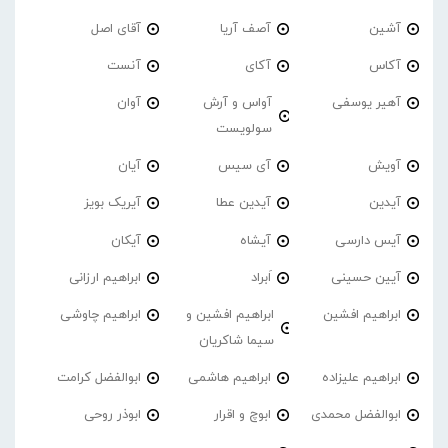
آشین
آصف آریا
آقای اصل
آکاس
آکای
آنست
آهیر یوسفی
آواس و آرش
آوان
سولویست
آویش
آی سیس
آیان
آیدین
آیدین عطا
آیریک بویز
آیس دارسی
آیشاه
آیکان
آیین حسینی
اَبراد
ابراهیم ارزانی
ابراهیم افشین
ابراهیم افشین و
ابراهیم چاوشی
سیما شاکریان
ابراهیم علیزاده
ابراهیم هاشمی
ابوالفضل کرامت
ابوالفضل محمدی
ابوچ و اقرار
ابوذر روحی