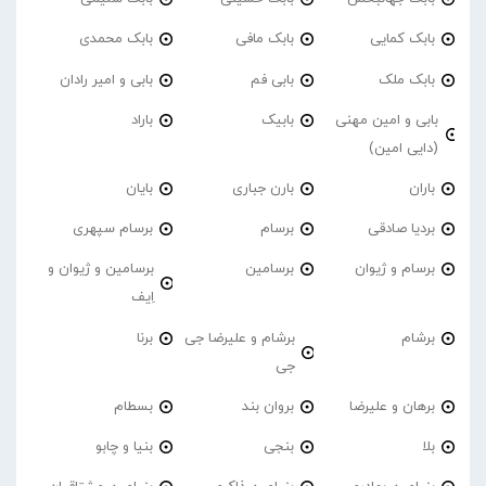
بابک کمایی
بابک مافی
بابک محمدی
بابک ملک
بابی فم
بابی و امیر رادان
بابی و امین مهنی
بابیک
باراد
(دایی امین)
باران
بارن جباری
بایان
بردیا صادقی
برسام
برسام سپهری
برسام و ژیوان
برسامین
برسامین و ژیوان و
اِیف
برشام
برشام و علیرضا جی
برنا
جی
برهان و علیرضا
بروان بند
بسطام
بلا
بنجی
بنیا و چابو