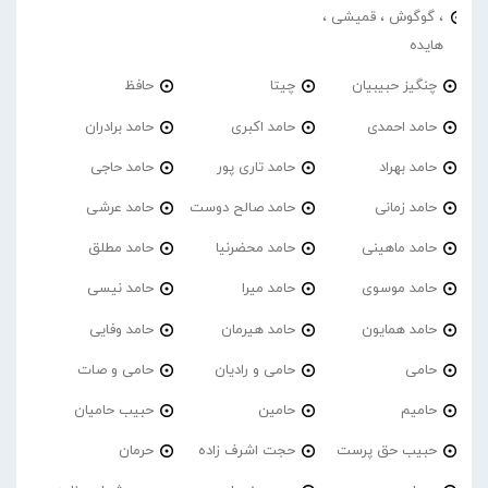
، گوگوش ، قمیشی ،
هایده
چنگیز حبیبیان
چیتا
حافظ
حامد احمدی
حامد اکبری
حامد برادران
حامد بهراد
حامد تاری پور
حامد حاجی
حامد زمانی
حامد صالح دوست
حامد عرشی
حامد ماهینی
حامد محضرنیا
حامد مطلق
حامد موسوی
حامد میرا
حامد نیسی
حامد همایون
حامد هیرمان
حامد وفایی
حامی
حامی و رادیان
حامی و صات
حامیم
حامین
حبیب حامیان
حبیب حق پرست
حجت اشرف زاده
حرمان