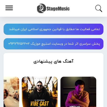
تمامی فعالیت ها مطابق با قوانین جمهوری اسلامی ایران میباشد
پخش سراسری اثر شما در وبسایت استیج موزیک 09379752202
آهنگ های پیشنهادی