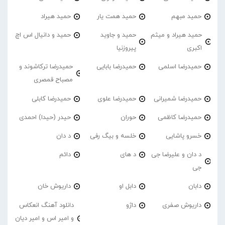
حمید مبهم
حمید همت یار
حمید هیراد
حمید هیراد و میثم
حمید و جاوید
حمید و دانیال اس اچ
اکبری
پیروزنیا
حمیدرضا اسلمی
حمیدرضا بابایی
حمیدرضا ترکاشوند و
مصباح قمصری
حمیدرضا شمیرانی
حمیدرضا علوی
حمیدرضا کابلی
حمیدرضا کاظمی
حوران
حیدر (حیدا) احمدی
خسرو پاشایی
خلسه و بیگ رفی
د دان
د دان و علیرضا جی
د های
دائم
جی
دابان
دابل او
داریوش خان
داریوش صفری
داژو
دانلود آهنگ انعکاس
و امیر اس و امیر دیان