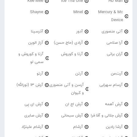
Kee Mee
Ice Tha One
HD Man
Shayne
Minel
Mercury & Mc
Device
آتی منصوری
آدور
آذرسینا
آرا صلاحی
آرادی (حاج حسن)
آراز الوین
آران براتی
آرتا و کوروش
آرتا و کوروش و
سمی لو
آرت‌من
آرتن
آرتو
آرسام سهرابی
آرسن و آتی منصوری
آرش 13 (نورالله)
و کیوان
آرش آهمه
آرش اچ ان
آرش ای پی
آرش جلالی و آقا فرا
آرش سبحانی
آرش صابری
آرشا رادین
آرشام
آرشام علینژاد