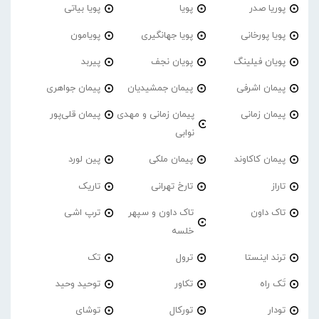
پوریا صدر
پویا
پویا بیاتی
پویا پورخانی
پویا جهانگیری
پویامون
پویان فیلینگ
پویان نجف
پیربد
پیمان اشرفی
پیمان جمشیدیان
پیمان جواهری
پیمان زمانی
پیمان زمانی و مهدی
پیمان قلی‌پور
نوابی
پیمان کاکاوند
پیمان ملکی
پین لورد
تاراز
تارخ تهرانی
تاریک
تاک داون
تاک داون و سپهر
ترپ اشی
خلسه
ترند اینستا
ترول
تک
تَک راه
تکاور
توحید وحید
تودار
تورکال
توشای