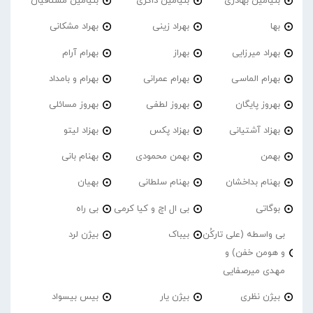
بنیامین بهادری
بنیامین ذاکری
بنیامین مشتاقیان
بها
بهراد زینی
بهراد مشکانی
بهراد میرزایی
بهراز
بهرام آرام
بهرام الماسی
بهرام عمرانی
بهرام و بامداد
بهروز پایگان
بهروز لطفی
بهروز مسائلی
بهزاد آشتیانی
بهزاد پکس
بهزاد لیتو
بهمن
بهمن محمودی
بهنام بانی
بهنام بداخشان
بهنام سلطانی
بهیان
بوگاتی
بی ال اچ و کیا کرمی
بی راه
بی واسطه (علی تارکُن
بیباک
بیژن لرد
و هومن خفن) و
مهدی میرصفایی
بیژن نظری
بیژن یار
بیس بیسواد