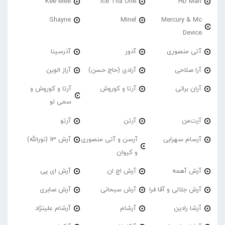
Kee Mee
Ice Tha One
HD Man
Shayne
Minel
Mercury & Mc
Device
آتی منصوری
آدور
آذرسینا
آرا صلاحی
آرادی (حاج حسن)
آراز الوین
آران براتی
آرتا و کوروش
آرتا و کوروش و
سمی لو
آرت‌من
آرتن
آرتو
آرسام سهرابی
آرسن و آتی منصوری
آرش 13 (نورالله)
و کیوان
آرش آهمه
آرش اچ ان
آرش ای پی
آرش جلالی و آقا فرا
آرش سبحانی
آرش صابری
آرشا رادین
آرشام
آرشام علینژاد