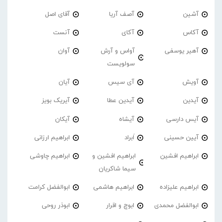
آشین
آصف آریا
آقای اصل
آکاس
آکای
آنست
آهیر یوسفی
آواس و آرش
آوان
سولویست
آویش
آی سیس
آیان
آیدین
آیدین عطا
آیریک بویز
آیس دارسی
آیشاه
آیکان
آیین حسینی
اَبراد
ابراهیم ارزانی
ابراهیم افشین
ابراهیم افشین و
ابراهیم چاوشی
سیما شاکریان
ابراهیم علیزاده
ابراهیم هاشمی
ابوالفضل کرامت
ابوالفضل محمدی
ابوچ و اقرار
ابوذر روحی