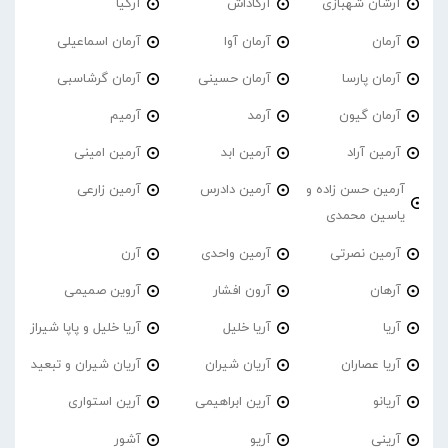
آرشان شهبازی
آرکاداش
آرکیا
آرمان
آرمان آوا
آرمان اسماعیلی
آرمان پارسا
آرمان حسینی
آرمان گرشاسبی
آرمان گیون
آرمد
آرمیم
آرمین آراد
آرمین ابد
آرمین امینی
آرمین حسن زاده و
آرمین دادرس
آرمین زارعی
یاسین محمدی
آرمین نصرتی
آرمین واحدی
آرن
آرهان
آرون افشار
آروین صمیمی
آریا
آریا خلیل
آریا خلیل و پاپا شیراز
آریا عصاران
آریان شیران
آریان شیران و تبعید
آریانو
آرین ابراهیمی
آرین استواری
آرینی
آریو
آشور