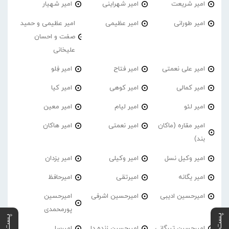
امیر شریعت
امیر شهراینی
امیر شهیار
امیر طورانی
امیر عظیمی
امیر عظیمی و حمید
صفت و احسان
علیخانی
امیر علی نعمتی
امیر فتاح
امیر فِلو
امیر کمالی
امیر کوهی
امیر کیا
امیر لئو
امیر لیام
امیر معین
امیر مقاره (ماکان
امیر نعمتی
امیر هاکان
بند)
امیر وکیل نسل
امیر وکیلی
امیر یزدان
امیر یگانه
امیرتقی
امیرحافظ
امیرحسین ادیبی
امیرحسین اشرفی
امیرحسین
پورمحمدی
امیرحسین تیرگانی
امیرحسین زنده دل
امیرسا