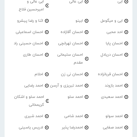
ابی
ابی عالی
ابی عالی و
امیرحسین فلاح
ابی و میگوعل
ابینو
اثنا و رضا پیشرو
احد محبی
احسان آقازاده
احسان اسماعیلی
احسان پایا
احسان تهرانچی
احسان حسینی راد
احسان دریادل
احسان سلیمانی
احسان طاری
مقدم
احسان قربانزاده
احسان نی زن
احلام
احمد بازوند
احمد تبریزی و آرسن
احمد‌ رضایی
احمد سعیدی
احمد سلو
احمد سلو و اشکان
کریمخانی
احمد سولو
احمد شامی
احمد شیری
احمد صفایی
احمدرضا پذیر
ادریس یاسینی