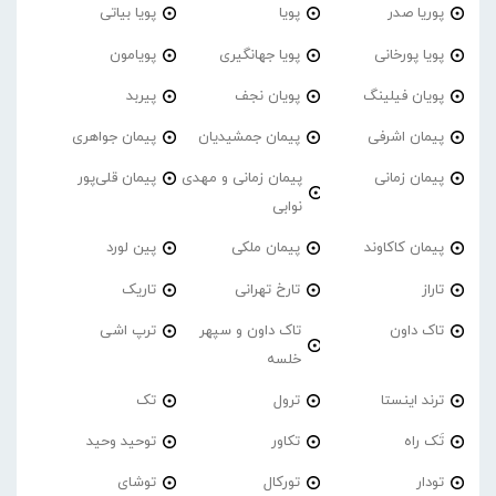
پوریا صدر
پویا
پویا بیاتی
پویا پورخانی
پویا جهانگیری
پویامون
پویان فیلینگ
پویان نجف
پیربد
پیمان اشرفی
پیمان جمشیدیان
پیمان جواهری
پیمان زمانی
پیمان زمانی و مهدی
پیمان قلی‌پور
نوابی
پیمان کاکاوند
پیمان ملکی
پین لورد
تاراز
تارخ تهرانی
تاریک
تاک داون
تاک داون و سپهر
ترپ اشی
خلسه
ترند اینستا
ترول
تک
تَک راه
تکاور
توحید وحید
تودار
تورکال
توشای