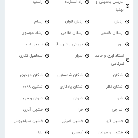
ادریس یاسینی و
اراد اسدزاده
اراسپ
بهنیا
اردلان
اردلان لاوان
ارسام
ارسلان خادمی
ارسلان غلامی
ارشاد موسوی
ارور
اس تی و تیری آر
اسپین ایلیا
استاد ایرج و حامد
اسرار
اسماعیل کناری
ضرغامی
اشکان
اشکان شمسایی
اشکان مهدوی
اشکان نظر
اشکان یادگاری
اشکین 0098
اشو
اشوان
اشوان و مهیار
اف جی
افرا
افشین آذری
افشین آریا
افشین امینی
افشین سیاهپوش
افشین و مهزیار
اکسپی
الارا