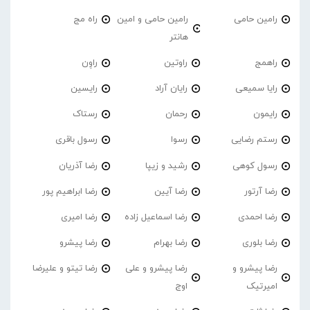
رامین حامی
رامین حامی و امین
راه مج
هانتر
راهمج
راوتین
راوِن
رایا سمیعی
رایان آراد
رایسین
رایمون
رحمان
رستاک
رستم رضایی
رسوا
رسول باقری
رسول کوهی
رشید و زیپا
رضا آذریان
رضا آرتور
رضا آیین
رضا ابراهیم پور
رضا احمدی
رضا اسماعیل زاده
رضا امیری
رضا بلوری
رضا بهرام
رضا پیشرو
رضا پیشرو و
رضا پیشرو و علی
رضا تیتو و علیرضا
امیرتیک
اوج