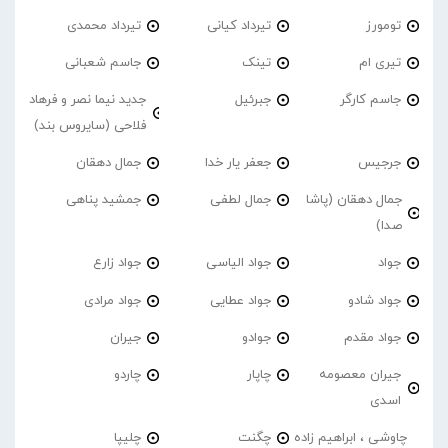
تومورز
تیرداد کیانی
تیرداد محمدی
تیری ام
تینک
جاسم شعبانی
جاسم کارگر
جبرئیل
جدید نیما نصر و فرهاد
فلاحی (سایروس بند)
جرجیس
جعفر یار خدا
جمال دهقان
جمال دهقان (پاشا
جمال لطفی
جمشید پناهی
صدا)
جواد
جواد الیاسی
جواد زارع
جواد شادو
جواد عطایی
جواد مرادی
جواد مقدم
جوادو
جیران
جیران معصومه
چاپار
چاردو
اسدی
چاوشی ، ابراهیم زاده
چگنت
چلیپا