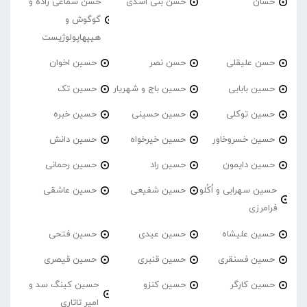
حسان
حسن بنی اسدی
حسن شماعی زاده و
گوگوش و
هیپهاپولوژیست
حسن علیقلی
حسن نصر
حسین اخوان
حسین بابایی
حسین باج و شهریار
حسین تک
حسین توکلی
حسین حسینی
حسین خبره
حسین خسروخاور
حسین خیرخواه
حسین دانش
حسین دایمون
حسین راد
حسین رحمانی
حسین سهرابی و اُکُلو
حسین شفیعی
حسین عاشقی
فرامرزی
حسین علیشاه
حسین عیدی
حسین فتحی
حسین فسنقری
حسین قنبری
حسین قیصری
حسین کارگر
حسین کنزو
حسین کینگ سد و
امیر تاتاری