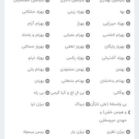
بنیامین بهادری
بنیامین ذاکری
بنیامین مشتاقیان
بها
بهراد زینی
بهراد مشکانی
بهراد میرزایی
بهراز
بهرام آرام
بهرام الماسی
بهرام عمرانی
بهرام و بامداد
بهروز پایگان
بهروز لطفی
بهروز مسائلی
بهزاد آشتیانی
بهزاد پکس
بهزاد لیتو
بهمن
بهمن محمودی
بهنام بانی
بهنام بداخشان
بهنام سلطانی
بهیان
بوگاتی
بی ال اچ و کیا کرمی
بی راه
بی واسطه (علی تارکُن
بیباک
بیژن لرد
و هومن خفن) و
مهدی میرصفایی
بیژن نظری
بیژن یار
بیس بیسواد