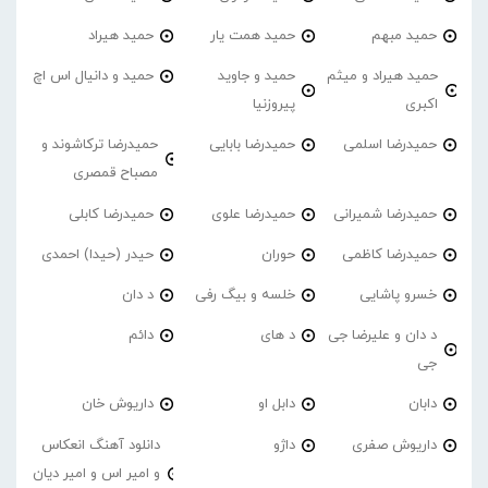
حمید مبهم
حمید همت یار
حمید هیراد
حمید هیراد و میثم
حمید و جاوید
حمید و دانیال اس اچ
اکبری
پیروزنیا
حمیدرضا اسلمی
حمیدرضا بابایی
حمیدرضا ترکاشوند و
مصباح قمصری
حمیدرضا شمیرانی
حمیدرضا علوی
حمیدرضا کابلی
حمیدرضا کاظمی
حوران
حیدر (حیدا) احمدی
خسرو پاشایی
خلسه و بیگ رفی
د دان
د دان و علیرضا جی
د های
دائم
جی
دابان
دابل او
داریوش خان
داریوش صفری
داژو
دانلود آهنگ انعکاس
و امیر اس و امیر دیان