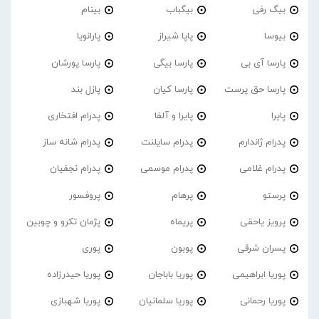
بیگ رفی
بیگباب
بینام
بیوسا
پاپا شیراز
پارانویا
پارسا آی بی
پارسا بیگی
پارسا پورشان
پارسا حق پرست
پارسا کیان
پازل بند
پایرا
پایرا و آلفا
پدرام افتخاری
پدرام ژاندارم
پدرام‌ سایلنت
پدرام شانه ساز
پدرام غلامی
پدرام موسمی
پدرام نجفیان
پرستو
پرهام
پروفسور
پرویز یاحقی
پریماه
پژمان تکرو و چوبین
پسران شرقی
پوبون
پوری
پوریا ابراهیمی
پوریا باباجان
پوریا حیدرزاده
پوریا رحمانی
پوریا سلمانیان
پوریا شهبازی