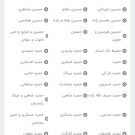
حسین مزینانی
حسین مقام
حسین منتظری
حسین هاسم زاده
حسین هاشم زاده
حسین هاشمی
حسین هرمس و
حصمن
حصین و شایع و امیر
جاوید
خلوت و عرفان
حفیظ تک استار
حمزه رشیدی
حمزه محمدی
حمید
حمید اصغری
حمید افتخاری
حمید ام کی
حمید بیباک
حمید حامی
حمید خسروی
حمید رخشنده
حمید سلطانی
حمید سیف الله زاده
حمید شاهی
حمید شاهی و میلاد
پارسیان
حمید صارمی
حمید عسکری
حمید عسکری و امین
رستمی
حمید غلامعلی
حمید کارگران
حمید ماهان