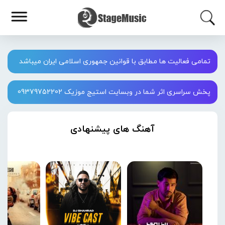
تمامی فعالیت ها مطابق با قوانین جمهوری اسلامی ایران میباشد
پخش سراسری اثر شما در وبسایت استیج موزیک 09379752202
آهنگ های پیشنهادی