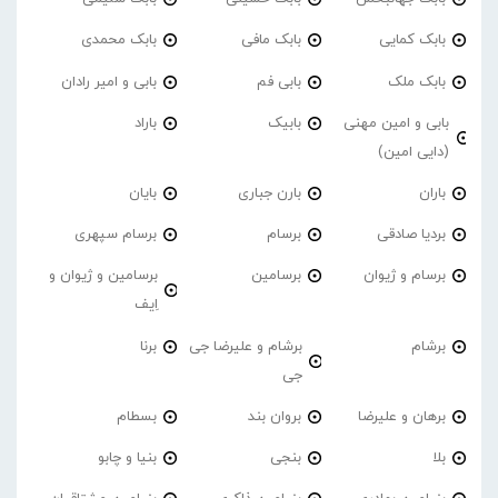
بابک کمایی
بابک مافی
بابک محمدی
بابک ملک
بابی فم
بابی و امیر رادان
بابی و امین مهنی
بابیک
باراد
(دایی امین)
باران
بارن جباری
بایان
بردیا صادقی
برسام
برسام سپهری
برسام و ژیوان
برسامین
برسامین و ژیوان و
اِیف
برشام
برشام و علیرضا جی
برنا
جی
برهان و علیرضا
بروان بند
بسطام
بلا
بنجی
بنیا و چابو