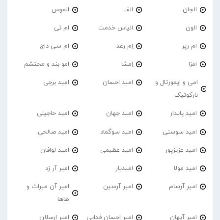
الجان
الف
الموس
الون
الیاس خدمت
ام تی
ام رپر
اِم رعد
ام سی داج
امزا
اِمشا
امو بند و محتشم
امی و ایمورتال و
امید احسان
امید برجی
نارکوتیک
امید پایدار
امید جهان
امید حاجیلی
امید سوسنی
امید سوگماد
امید صالحی
امید عزیزپور
امید عظیمی
امید لوافان
امید مولا
امیدیار
امیر آر زد
امیر آرسام
امیر آرسین
امیر آن میراث و
طاها
امیر آیهان
امیر احسان فدایی
امیر ارسلان