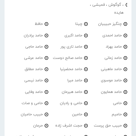
، گوگوش ، قمیشی ،
هایده
چنگیز حبیبیان
چیتا
حافظ
حامد احمدی
حامد اکبری
حامد برادران
حامد بهراد
حامد تاری پور
حامد حاجی
حامد زمانی
حامد صالح دوست
حامد عرشی
حامد ماهینی
حامد محضرنیا
حامد مطلق
حامد موسوی
حامد میرا
حامد نیسی
حامد همایون
حامد هیرمان
حامد وفایی
حامی
حامی و رادیان
حامی و صات
حامیم
حامین
حبیب حامیان
حبیب حق پرست
حجت اشرف زاده
حرمان