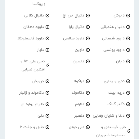
و پوکسا
دانوش
دانیال اس اچ
دانیال کلالی
دانیال هندیانی
دانیال یارا
داوود دهقان
داوود شعبانی
داوود صالحی
داوود قاسملونژاد
داوود یونسی
داوین
دایار
دایان
دایمون
دجی علی A2 و
افشین ضیایی
ددی و چناری
دراکولا
درویش
دریم بیت
دکاموند
دکاموند و زانیار
دکتر گلاک
دلارام
دلارام زواره ای
دلتا و شایان رضایی
دلصیر
دنی
دنی خرسندی و
دنی دوئل
دنیل و جفت 6
محمدرضا شجریان