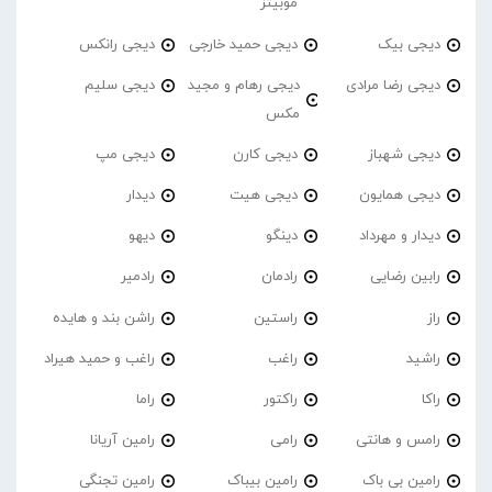
موبیتز
دیجی بیک
دیجی حمید خارجی
دیجی رانکس
دیجی رضا مرادی
دیجی رهام و مجید
دیجی سلیم
مکس
دیجی شهباز
دیجی کارن
دیجی مپ
دیجی همایون
دیجی هیت
دیدار
دیدار و مهرداد
دینگو
دیهو
رابین رضایی
رادمان
رادمیر
راز
راستین
راشن بند و هایده
راشید
راغب
راغب و حمید هیراد
راکا
راکتور
راما
رامس و هانتی
رامی
رامین آریانا
رامین بی باک
رامین بیباک
رامین تجنگی