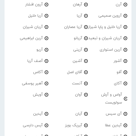
آرن
آرهان
آرون افشار
آروین صمیمی
آریا
آریا خلیل
آریا خلیل و پاپا شیراز
آریا عصاران
آریان شیران
آریان شیران و تبعید
آریانو
آرین ابراهیمی
آرین استواری
آرینی
آریو
آشور
آشین
آصف آریا
آفو
آقای اصل
آکاس
آکای
آنست
آهیر یوسفی
آواس و آرش
آوان
آویش
سولویست
آی سیس
آیان
آیدین
آیدین عطا
آیریک بویز
آیس دارسی