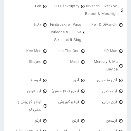
Fen
DJ Bankruptcy
DiVanchi , Ivankov ,
Baroot & Moonlight
h.80
Fiinbroskiie , Paco
Fen & DiVanchi
Corleone & Lil Five
Six – Let It Sing
Kee Mee
Ice Tha One
HD Man
Shayne
Minel
Mercury & Mc
Device
آتی منصوری
آدور
آذرسینا
آرا صلاحی
آرادی (حاج حسن)
آراز الوین
آران براتی
آرتا و کوروش
آرتا و کوروش و
سمی لو
آرت‌من
آرتن
آرتو