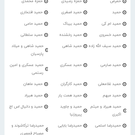
حمرض
حمزه رشیدی
حمزه محمدی
حمید
حمید اصغری
حمید افتخاری
حمید ام کی
حمید بیباک
حمید حامی
حمید خسروی
حمید رخشنده
حمید سلطانی
حمید سیف الله زاده
حمید شاهی
حمید شاهی و میلاد
پارسیان
حمید صارمی
حمید عسکری
حمید عسکری و امین
رستمی
حمید غلامعلی
حمید کارگران
حمید ماهان
حمید مبهم
حمید همت یار
حمید هیراد
حمید هیراد و میثم
حمید و جاوید
حمید و دانیال اس اچ
اکبری
پیروزنیا
حمیدرضا اسلمی
حمیدرضا بابایی
حمیدرضا ترکاشوند و
مصباح قمصری