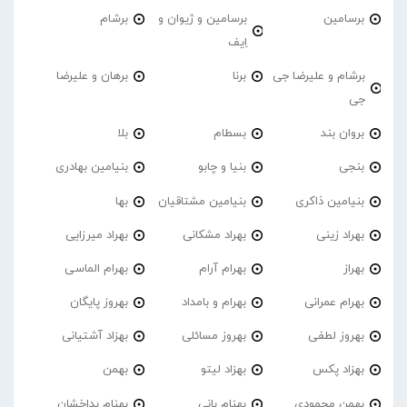
برسامین
برسامین و ژیوان و
برشام
اِیف
برشام و علیرضا جی
برنا
برهان و علیرضا
جی
بروان بند
بسطام
بلا
بنجی
بنیا و چابو
بنیامین بهادری
بنیامین ذاکری
بنیامین مشتاقیان
بها
بهراد زینی
بهراد مشکانی
بهراد میرزایی
بهراز
بهرام آرام
بهرام الماسی
بهرام عمرانی
بهرام و بامداد
بهروز پایگان
بهروز لطفی
بهروز مسائلی
بهزاد آشتیانی
بهزاد پکس
بهزاد لیتو
بهمن
بهمن محمودی
بهنام بانی
بهنام بداخشان