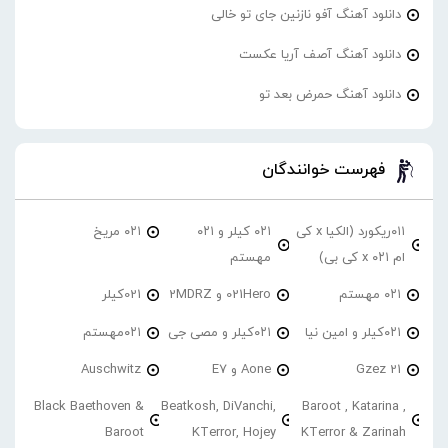
دانلود آهنگ آفو نازنین جای تو خالی
دانلود آهنگ آصف آریا عکست
دانلود آهنگ حمرض بعد تو
فهرست خوانندگان
۰۱۱ریکورد (الکیا x کی
۰۲۱ کیلر و ۰۲۱
۰۲۱ مریخ
ام ۰۲۱ x کی بی)
مهستم
۰۲۱ مهستم
021Hero و 2MDRZ
021کیلر
۰۲۱کیلر و امین نیا
۰۲۱کیلر و مصی جی
۰۲۱مهستم
21 Gzez
Aone و E7
Auschwitz
Black Baethoven &
Beatkosh, DiVanchi,
Baroot , Katarina ,
Baroot
KTerror, Hojey
KTerror & Zarinah