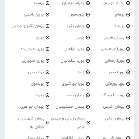
پدرام موسمی
پدرام نجفیان
پرستو
پرهام
پروفسور
پرویز یاحقی
پریماه
پژمان تکرو
پژمان تکرو و چوبین
پسران شرقی
پوبون
پوری
پوریا ابراهیمی
پوریا باباجان
پوریا حیدرزاده
پوریا رحمانی
پوریا سلمانیان
پوریا شهبازی
پوریا صدر
پویا
پویا بیاتی
پویا پورخانی
پویا جهانگیری
پویامون
پویان فیلینگ
پویان نجف
پیربد
پیمان اشرفی
پیمان جمشیدیان
پیمان جواهری
پیمان زمانی
پیمان زمانی و مهدی
پیمان شهیدی و
نوابی
نیکول یو
پیمان قلی‌پور
پیمان کاکاوند
پیمان ملکی