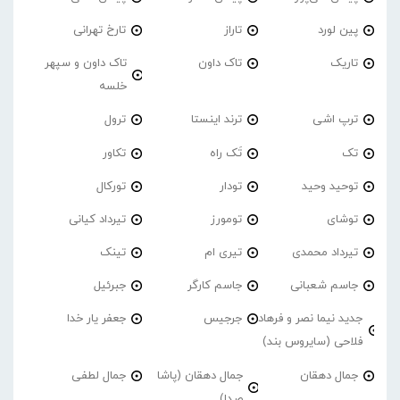
پین لورد
تاراز
تارخ تهرانی
تاریک
تاک داون
تاک داون و سپهر
خلسه
ترپ اشی
ترند اینستا
ترول
تک
تَک راه
تکاور
توحید وحید
تودار
تورکال
توشای
تومورز
تیرداد کیانی
تیرداد محمدی
تیری ام
تینک
جاسم شعبانی
جاسم کارگر
جبرئیل
جدید نیما نصر و فرهاد
جرجیس
جعفر یار خدا
فلاحی (سایروس بند)
جمال دهقان
جمال دهقان (پاشا
جمال لطفی
صدا)