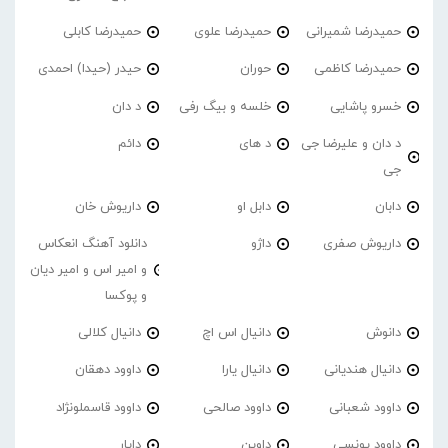
حمیدرضا شمیرانی
حمیدرضا علوی
حمیدرضا کابلی
حمیدرضا کاظمی
حوران
حیدر (حیدا) احمدی
خسرو پاشایی
خلسه و بیگ رفی
د دان
د دان و علیرضا جی
د های
دائم
جی
دابان
دابل او
داریوش خان
داریوش صفری
داژو
دانلود آهنگ انعکاس
و امیر اس و امیر دیان
و پوکسا
دانوش
دانیال اس اچ
دانیال کلالی
دانیال هندیانی
دانیال یارا
داوود دهقان
داوود شعبانی
داوود صالحی
داوود قاسملونژاد
داوود یونسی
داوین
دایار