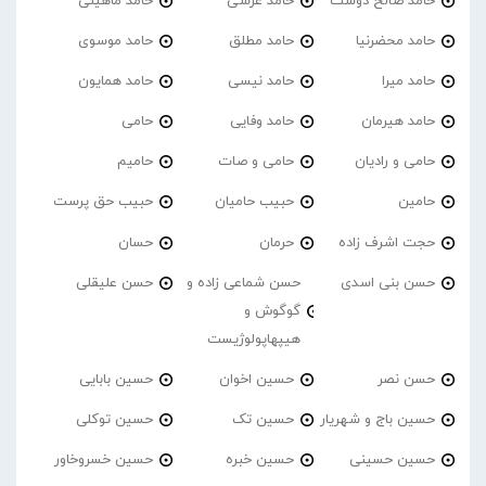
حامد صالح دوست
حامد عرشی
حامد ماهینی
حامد محضرنیا
حامد مطلق
حامد موسوی
حامد میرا
حامد نیسی
حامد همایون
حامد هیرمان
حامد وفایی
حامی
حامی و رادیان
حامی و صات
حامیم
حامین
حبیب حامیان
حبیب حق پرست
حجت اشرف زاده
حرمان
حسان
حسن بنی اسدی
حسن شماعی زاده و
حسن علیقلی
گوگوش و
هیپهاپولوژیست
حسن نصر
حسین اخوان
حسین بابایی
حسین باج و شهریار
حسین تک
حسین توکلی
حسین حسینی
حسین خبره
حسین خسروخاور