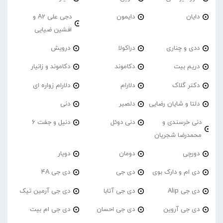
دایان
دایمون
دجی علی A2 و
افشین ضیایی
ددی و چناری
دراکولا
درویش
دریم بیت
دکاموند
دکاموند و زانیار
دکتر گلاک
دلارام
دلارام زواره ای
دلتا و شایان رضایی
دلصیر
دنی
دنی خرسندی و
دنی دوئل
دنیل و جفت 6
محمدرضا شجریان
دورچی
دومان
دویار
دی ام و دارک بوی
دی جی
دی جی 4A
دی جی Alip
دی جی آتابا
دی جی آرمین تیک
دی جی آروین
دی جی احسان
دی جی ام بیت