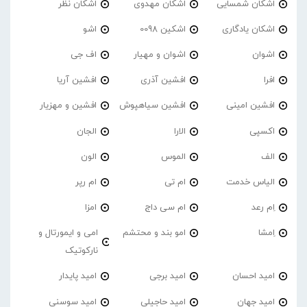
اشکان شمسایی
اشکان مهدوی
اشکان نظر
اشکان یادگاری
اشکین 0098
اشو
اشوان
اشوان و مهیار
اف جی
افرا
افشین آذری
افشین آریا
افشین امینی
افشین سیاهپوش
افشین و مهزیار
اکسپی
الارا
الجان
الف
الموس
الون
الیاس خدمت
ام تی
ام رپر
اِم رعد
ام سی داج
امزا
اِمشا
امو بند و محتشم
امی و ایمورتال و
نارکوتیک
امید احسان
امید برجی
امید پایدار
امید جهان
امید حاجیلی
امید سوسنی