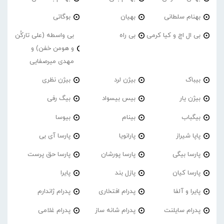
بهنام سلطانی
بهیان
بوگاتی
بی ال اچ و کیا کرمی
بی راه
بی واسطه (علی تارکُن
و هومن خفن) و
مهدی میرصفایی
بیباک
بیژن لرد
بیژن نظری
بیژن یار
بیس بیسواد
بیگ رفی
بیگباب
بینام
بیوسا
پاپا شیراز
پارانویا
پارسا آی بی
پارسا بیگی
پارسا پورشان
پارسا حق پرست
پارسا کیان
پازل بند
پایرا
پایرا و آلفا
پدرام افتخاری
پدرام ژاندارم
پدرام‌ سایلنت
پدرام شانه ساز
پدرام غلامی