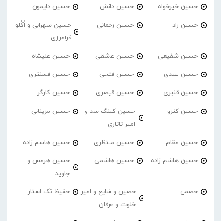
حسین خیرخواه
حسین دانش
حسین دایمون
حسین راد
حسین رحمانی
حسین سهرابی و اُکُلو
فرامرزی
حسین شفیعی
حسین عاشقی
حسین علیشاه
حسین عیدی
حسین فتحی
حسین فسنقری
حسین قنبری
حسین قیصری
حسین کارگر
حسین کنزو
حسین کینگ سد و
حسین مزینانی
امیر تاتاری
حسین مقام
حسین منتظری
حسین هاسم زاده
حسین هاشم زاده
حسین هاشمی
حسین هرمس و
جاوید
حصمن
حصین و شایع و امیر
حفیظ تک استار
خلوت و عرفان