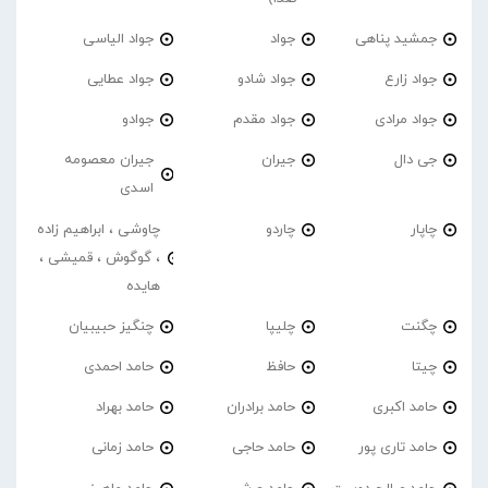
جمشید پناهی
جواد
جواد الیاسی
جواد زارع
جواد شادو
جواد عطایی
جواد مرادی
جواد مقدم
جوادو
جی دال
جیران
جیران معصومه
اسدی
چاپار
چاردو
چاوشی ، ابراهیم زاده
، گوگوش ، قمیشی ،
هایده
چگنت
چلیپا
چنگیز حبیبیان
چیتا
حافظ
حامد احمدی
حامد اکبری
حامد برادران
حامد بهراد
حامد تاری پور
حامد حاجی
حامد زمانی