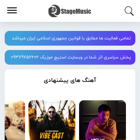
تمامی فعالیت ها مطابق با قوانین جمهوری اسلامی ایران میباشد
پخش سراسری اثر شما در وبسایت استیج موزیک 09379752202
آهنگ های پیشنهادی