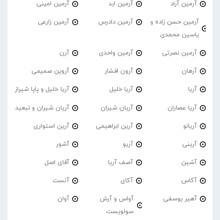
آرمین آراد
آرمین ابد
آرمین امینی
آرمین حسن زاده و
آرمین دادرس
آرمین زارعی
یاسین محمدی
آرمین نصرتی
آرمین واحدی
آرن
آرهان
آرون افشار
آروین صمیمی
آریا
آریا خلیل
آریا خلیل و پاپا شیراز
آریا عصاران
آریان شیران
آریان شیران و تبعید
آریانو
آرین ابراهیمی
آرین استواری
آرینی
آریو
آشور
آشین
آصف آریا
آقای اصل
آکاس
آکای
آنست
آهیر یوسفی
آواس و آرش
آوان
سولویست