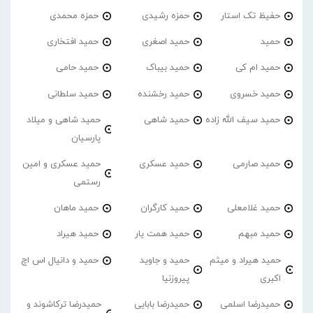
حفیظ تک استار
حمزه رشیدی
حمزه محمدی
حمید
حمید اصغری
حمید افتخاری
حمید ام کی
حمید بیباک
حمید حامی
حمید خسروی
حمید رخشنده
حمید سلطانی
حمید سیف الله زاده
حمید شاهی
حمید شاهی و میلاد
پارسیان
حمید صارمی
حمید عسکری
حمید عسکری و امین
رستمی
حمید غلامعلی
حمید کارگران
حمید ماهان
حمید مبهم
حمید همت یار
حمید هیراد
حمید هیراد و میثم
حمید و جاوید
حمید و دانیال اس اچ
اکبری
پیروزنیا
حمیدرضا اسلمی
حمیدرضا بابایی
حمیدرضا ترکاشوند و