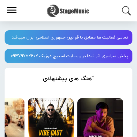
تمامی فعالیت ها مطابق با قوانین جمهوری اسلامی ایران میباشد
پخش سراسری اثر شما در وبسایت استیج موزیک 09379752202
آهنگ های پیشنهادی