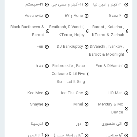
۰۲۱کیلر و امین نیا
۰۲۱کیلر و مصی جی
۰۲۱مهستم
21 Gzez
Aone و E7
Auschwitz
Black Baethoven &
Beatkosh, DiVanchi,
Baroot , Katarina ,
Baroot
KTerror, Hojey
KTerror & Zarinah
Fen
DJ Bankruptcy
DiVanchi , Ivankov ,
Baroot & Moonlight
h.80
Fiinbroskiie , Paco
Fen & DiVanchi
Corleone & Lil Five
Six – Let It Sing
Kee Mee
Ice Tha One
HD Man
Shayne
Minel
Mercury & Mc
Device
آتی منصوری
آدور
آذرسینا
آرا صلاحی
آرادی (حاج حسن)
آراز الوین