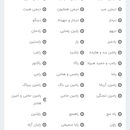
دیجی مپ
دیجی همایون
دیجی هیت
دیدار
دیدار و مهرداد
دینگو
دیهو
رابین رضایی
رادمان
رادمیر
راز
راستین
راشن بند و هایده
راشید
راغب
راغب و حمید هیراد
راکا
راکتور
راما
رامس و هانتی
رامی
رامین آریانا
رامین بی باک
رامین بیباک
رامین تجنگی
رامین حامی
رامین حامی و امین
هانتر
راه مج
راهمج
راوتین
راوِن
رایا سمیعی
رایان آراد