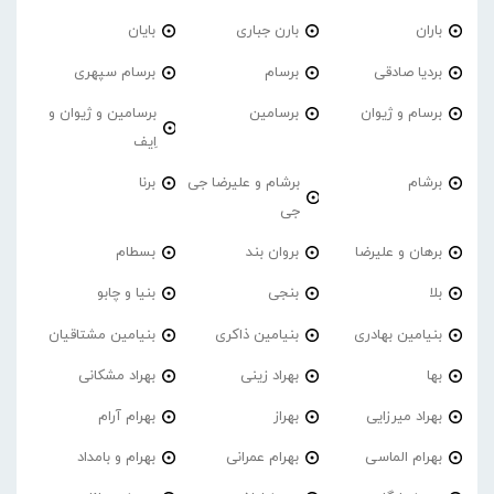
باران
بارن جباری
بایان
بردیا صادقی
برسام
برسام سپهری
برسام و ژیوان
برسامین
برسامین و ژیوان و
اِیف
برشام
برشام و علیرضا جی
برنا
جی
برهان و علیرضا
بروان بند
بسطام
بلا
بنجی
بنیا و چابو
بنیامین بهادری
بنیامین ذاکری
بنیامین مشتاقیان
بها
بهراد زینی
بهراد مشکانی
بهراد میرزایی
بهراز
بهرام آرام
بهرام الماسی
بهرام عمرانی
بهرام و بامداد