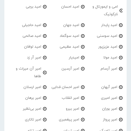
امی و ایمورتال و
امید احسان
امید برجی
نارکوتیک
امید پایدار
امید جهان
امید حاجیلی
امید سوسنی
امید سوگماد
امید صالحی
امید عزیزپور
امید عظیمی
امید لوافان
امید مولا
امیدیار
امیر آر زد
امیر آرسام
امیر آرسین
امیر آن میراث و
طاها
امیر آیهان
امیر احسان فدایی
امیر ارسلان
امیر امیری
امیر انقلاب
امیر برهان
امیر‌ بوران
امیر بیرو
امیر بی‌نظیر
امیر پرواز
امیر پیغمبری
امیر تاتاری
امیر تاجیک
امیر تبیان
امیر تتلو