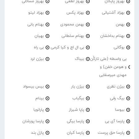
بهروز پایگان
بهروز لطفی
بهروز مسائلی
بهزاد آشتیانی
بهزاد پکس
بهزاد لیتو
بهمن
بهمن محمودی
بهنام بانی
بهنام بداخشان
بهنام سلطانی
بهیان
بوگاتی
بی ال اچ و کیا کرمی
بی راه
بی واسطه (علی تارکُن
بیباک
بیژن لرد
و هومن خفن) و
مهدی میرصفایی
بیژن نظری
بیژن یار
بیس بیسواد
بیگ رفی
بیگباب
بینام
بیوسا
پاپا شیراز
پارانویا
پارسا آی بی
پارسا بیگی
پارسا پورشان
پارسا حق پرست
پارسا کیان
پازل بند