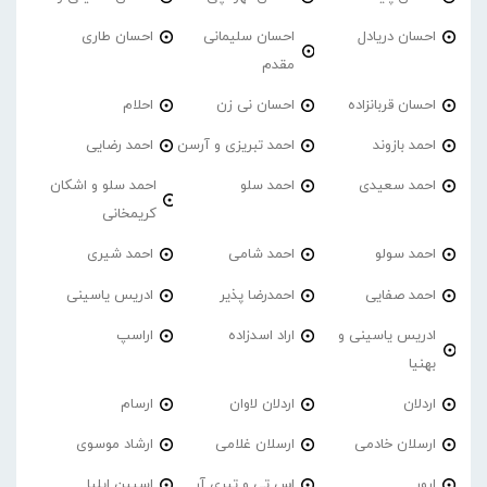
احسان دریادل
احسان سلیمانی
احسان طاری
مقدم
احسان قربانزاده
احسان نی زن
احلام
احمد بازوند
احمد تبریزی و آرسن
احمد‌ رضایی
احمد سعیدی
احمد سلو
احمد سلو و اشکان
کریمخانی
احمد سولو
احمد شامی
احمد شیری
احمد صفایی
احمدرضا پذیر
ادریس یاسینی
ادریس یاسینی و
اراد اسدزاده
اراسپ
بهنیا
اردلان
اردلان لاوان
ارسام
ارسلان خادمی
ارسلان غلامی
ارشاد موسوی
ارور
اس تی و تیری آر
اسپین ایلیا