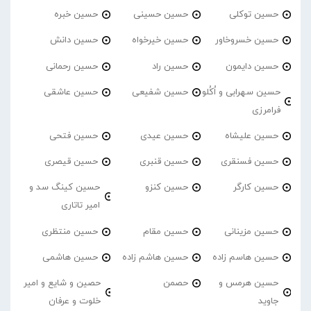
حسین توکلی
حسین حسینی
حسین خبره
حسین خسروخاور
حسین خیرخواه
حسین دانش
حسین دایمون
حسین راد
حسین رحمانی
حسین سهرابی و اُکُلو
حسین شفیعی
حسین عاشقی
فرامرزی
حسین علیشاه
حسین عیدی
حسین فتحی
حسین فسنقری
حسین قنبری
حسین قیصری
حسین کارگر
حسین کنزو
حسین کینگ سد و
امیر تاتاری
حسین مزینانی
حسین مقام
حسین منتظری
حسین هاسم زاده
حسین هاشم زاده
حسین هاشمی
حسین هرمس و
حصمن
حصین و شایع و امیر
جاوید
خلوت و عرفان