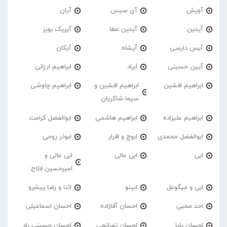
آویش
آی سیس
آیان
آیدین
آیدین عطا
آیریک بویز
آیس دارسی
آیشاه
آیکان
آیین حسینی
اَبراد
ابراهیم ارزانی
ابراهیم افشین
ابراهیم افشین و
ابراهیم چاوشی
سیما شاکریان
ابراهیم علیزاده
ابراهیم هاشمی
ابوالفضل کرامت
ابوالفضل محمدی
ابوچ و اقرار
ابوذر روحی
ابی
ابی عالی
ابی عالی و
امیرحسین فلاح
ابی و میگوعل
ابینو
اثنا و رضا پیشرو
احد محبی
احسان آقازاده
احسان اسماعیلی
احسان پایا
احسان تهرانچی
احسان حسینی راد