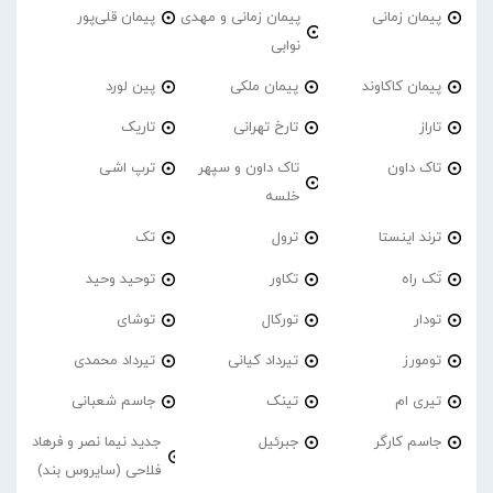
پیمان زمانی
پیمان زمانی و مهدی
پیمان قلی‌پور
نوابی
پیمان کاکاوند
پیمان ملکی
پین لورد
تاراز
تارخ تهرانی
تاریک
تاک داون
تاک داون و سپهر
ترپ اشی
خلسه
ترند اینستا
ترول
تک
تَک راه
تکاور
توحید وحید
تودار
تورکال
توشای
تومورز
تیرداد کیانی
تیرداد محمدی
تیری ام
تینک
جاسم شعبانی
جاسم کارگر
جبرئیل
جدید نیما نصر و فرهاد
فلاحی (سایروس بند)