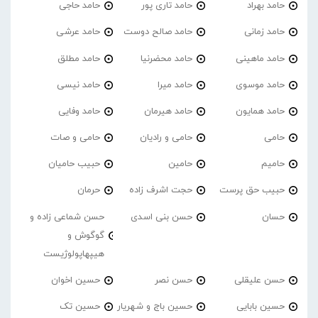
حامد بهراد
حامد تاری پور
حامد حاجی
حامد زمانی
حامد صالح دوست
حامد عرشی
حامد ماهینی
حامد محضرنیا
حامد مطلق
حامد موسوی
حامد میرا
حامد نیسی
حامد همایون
حامد هیرمان
حامد وفایی
حامی
حامی و رادیان
حامی و صات
حامیم
حامین
حبیب حامیان
حبیب حق پرست
حجت اشرف زاده
حرمان
حسان
حسن بنی اسدی
حسن شماعی زاده و
گوگوش و
هیپهاپولوژیست
حسن علیقلی
حسن نصر
حسین اخوان
حسین بابایی
حسین باج و شهریار
حسین تک