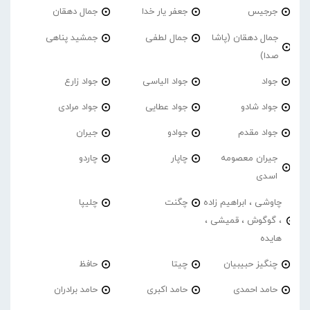
جرجیس
جعفر یار خدا
جمال دهقان
جمال دهقان (پاشا
جمال لطفی
جمشید پناهی
صدا)
جواد
جواد الیاسی
جواد زارع
جواد شادو
جواد عطایی
جواد مرادی
جواد مقدم
جوادو
جیران
جیران معصومه
چاپار
چاردو
اسدی
چاوشی ، ابراهیم زاده
چگنت
چلیپا
، گوگوش ، قمیشی ،
هایده
چنگیز حبیبیان
چیتا
حافظ
حامد احمدی
حامد اکبری
حامد برادران