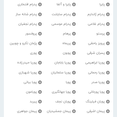
پایرا
پایرا و آلفا
پدرام افتخاری
پدرام ژاندارم
پدرام‌ سایلنت
پدرام شانه ساز
پدرام غلامی
پدرام موسمی
پدرام نجفیان
پرستو
پرهام
پروفسور
پرویز یاحقی
پریماه
پژمان تکرو و چوبین
پسران شرقی
پوبون
پوری
پوریا ابراهیمی
پوریا باباجان
پوریا حیدرزاده
پوریا رحمانی
پوریا سلمانیان
پوریا شهبازی
پوریا صدر
پویا
پویا بیاتی
پویا پورخانی
پویا جهانگیری
پویامون
پویان فیلینگ
پویان نجف
پیربد
پیمان اشرفی
پیمان جمشیدیان
پیمان جواهری