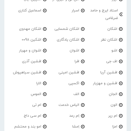
استاد ایرج و حامد
اسرار
اسماعیل کناری
ضرغامی
اشکان
اشکان شمسایی
اشکان مهدوی
اشکان نظر
اشکان یادگاری
اشکین 0098
اشو
اشوان
اشوان و مهیار
اف جی
افرا
افشین آذری
افشین آریا
افشین امینی
افشین سیاهپوش
افشین و مهزیار
اکسپی
الارا
الجان
الف
الموس
الون
الیاس خدمت
ام تی
ام رپر
اِم رعد
ام سی داج
امزا
اِمشا
امو بند و محتشم