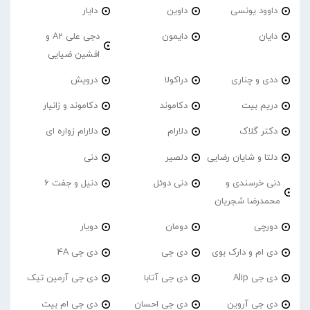
داوود یونسی
داوین
دایار
دایان
دایمون
دجی علی A2 و
افشین ضیایی
ددی و چناری
دراکولا
درویش
دریم بیت
دکاموند
دکاموند و زانیار
دکتر گلاک
دلارام
دلارام زواره ای
دلتا و شایان رضایی
دلصیر
دنی
دنی خرسندی و
دنی دوئل
دنیل و جفت 6
محمدرضا شجریان
دورچی
دومان
دویار
دی ام و دارک بوی
دی جی
دی جی 4A
دی جی Alip
دی جی آتابا
دی جی آرمین تیک
دی جی آروین
دی جی احسان
دی جی ام بیت