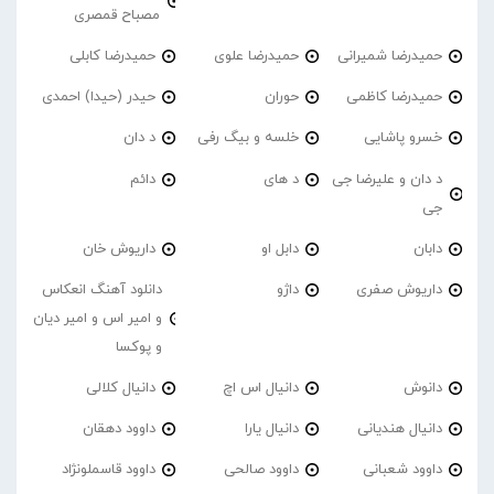
مصباح قمصری
حمیدرضا شمیرانی
حمیدرضا علوی
حمیدرضا کابلی
حمیدرضا کاظمی
حوران
حیدر (حیدا) احمدی
خسرو پاشایی
خلسه و بیگ رفی
د دان
د دان و علیرضا جی
د های
دائم
جی
دابان
دابل او
داریوش خان
داریوش صفری
داژو
دانلود آهنگ انعکاس
و امیر اس و امیر دیان
و پوکسا
دانوش
دانیال اس اچ
دانیال کلالی
دانیال هندیانی
دانیال یارا
داوود دهقان
داوود شعبانی
داوود صالحی
داوود قاسملونژاد