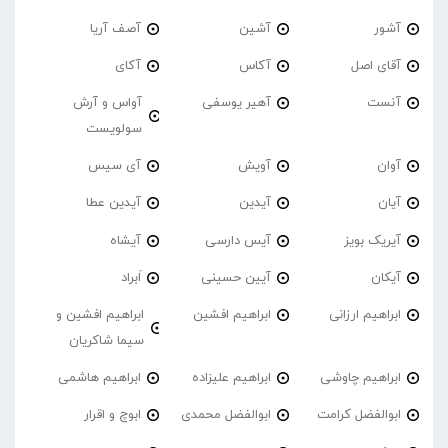
آشور
آشین
آصف آریا
آقای اصل
آکاس
آکای
آنست
آهیر یوسفی
آواس و آرش
سولویست
آوان
آویش
آی سیس
آیان
آیدین
آیدین عطا
آیریک بویز
آیس دارسی
آیشاه
آیکان
آیین حسینی
اَبراد
ابراهیم ارزانی
ابراهیم افشین
ابراهیم افشین و
سیما شاکریان
ابراهیم چاوشی
ابراهیم علیزاده
ابراهیم هاشمی
ابوالفضل کرامت
ابوالفضل محمدی
ابوچ و اقرار