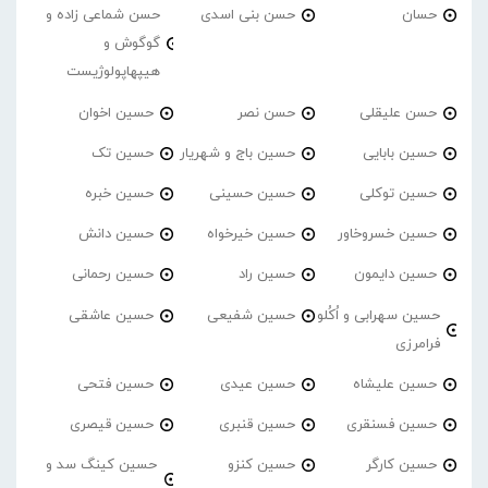
حسان
حسن بنی اسدی
حسن شماعی زاده و
گوگوش و
هیپهاپولوژیست
حسن علیقلی
حسن نصر
حسین اخوان
حسین بابایی
حسین باج و شهریار
حسین تک
حسین توکلی
حسین حسینی
حسین خبره
حسین خسروخاور
حسین خیرخواه
حسین دانش
حسین دایمون
حسین راد
حسین رحمانی
حسین سهرابی و اُکُلو
حسین شفیعی
حسین عاشقی
فرامرزی
حسین علیشاه
حسین عیدی
حسین فتحی
حسین فسنقری
حسین قنبری
حسین قیصری
حسین کارگر
حسین کنزو
حسین کینگ سد و