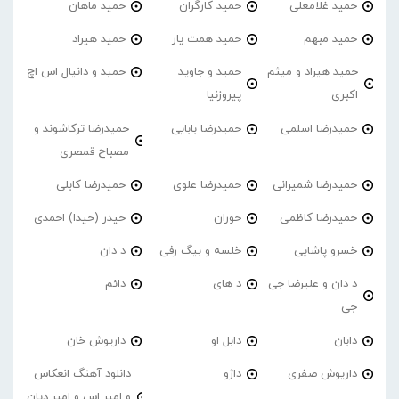
حمید غلامعلی
حمید کارگران
حمید ماهان
حمید مبهم
حمید همت یار
حمید هیراد
حمید هیراد و میثم
حمید و جاوید
حمید و دانیال اس اچ
اکبری
پیروزنیا
حمیدرضا اسلمی
حمیدرضا بابایی
حمیدرضا ترکاشوند و
مصباح قمصری
حمیدرضا شمیرانی
حمیدرضا علوی
حمیدرضا کابلی
حمیدرضا کاظمی
حوران
حیدر (حیدا) احمدی
خسرو پاشایی
خلسه و بیگ رفی
د دان
د دان و علیرضا جی
د های
دائم
جی
دابان
دابل او
داریوش خان
داریوش صفری
داژو
دانلود آهنگ انعکاس
و امیر اس و امیر دیان