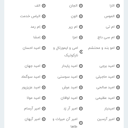
الارا
الجان
الف
الموس
الون
الیاس خدمت
ام تی
ام رپر
اِم رعد
ام سی داج
امزا
اِمشا
امو بند و محتشم
امی و ایمورتال و
امید احسان
نارکوتیک
امید برجی
امید پایدار
امید جهان
امید حاجیلی
امید سوسنی
امید سوگماد
امید صالحی
امید عرش
امید عزیزپور
امید عظیمی
امید لوافان
امید مولا
امیدیار
امیر آر زد
امیر آرسام
امیر آرسین
امیر آن میراث و
امیر آیهان
طاها