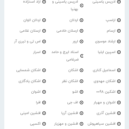
ادریس یاسینی
ادریس یاسینی و
اراد اسدزاده
بهنیا
اراسپ
اردلان
اردلان لاوان
ارسام
ارسلان خادمی
ارسلان غلامی
ارشاد موسوی
ارور
اس تی و تیری آر
اسپین ایلیا
استاد ایرج و حامد
اسرار
ضرغامی
اسماعیل کناری
اشکان
اشکان شمسایی
اشکان مهدوی
اشکان نظر
اشکان یادگاری
اشکین 0098
اشو
اشوان
اشوان و مهیار
اف جی
افرا
افشین آذری
افشین آریا
افشین امینی
افشین سیاهپوش
افشین و مهزیار
اکسپی