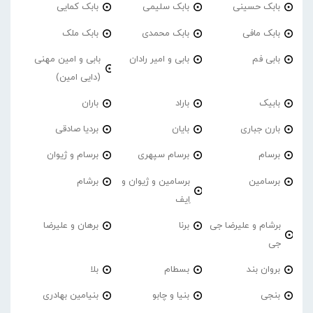
بابک حسینی
بابک سلیمی
بابک کمایی
بابک مافی
بابک محمدی
بابک ملک
بابی فم
بابی و امیر رادان
بابی و امین مهنی
(دایی امین)
بابیک
باراد
باران
بارن جباری
بایان
بردیا صادقی
برسام
برسام سپهری
برسام و ژیوان
برسامین
برسامین و ژیوان و
برشام
اِیف
برشام و علیرضا جی
برنا
برهان و علیرضا
جی
بروان بند
بسطام
بلا
بنجی
بنیا و چابو
بنیامین بهادری