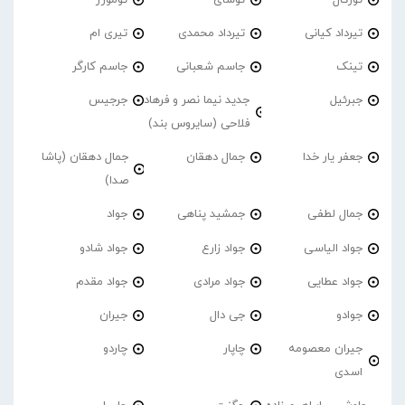
تیرداد کیانی
تیرداد محمدی
تیری ام
تینک
جاسم شعبانی
جاسم کارگر
جبرئیل
جدید نیما نصر و فرهاد
جرجیس
فلاحی (سایروس بند)
جعفر یار خدا
جمال دهقان
جمال دهقان (پاشا
صدا)
جمال لطفی
جمشید پناهی
جواد
جواد الیاسی
جواد زارع
جواد شادو
جواد عطایی
جواد مرادی
جواد مقدم
جوادو
جی دال
جیران
جیران معصومه
چاپار
چاردو
اسدی