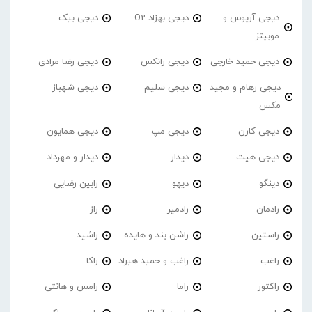
دیجی آریوس و
دیجی بهزاد O2
دیجی بیک
موبیتز
دیجی حمید خارجی
دیجی رانکس
دیجی رضا مرادی
دیجی رهام و مجید
دیجی سلیم
دیجی شهباز
مکس
دیجی کارن
دیجی مپ
دیجی همایون
دیجی هیت
دیدار
دیدار و مهرداد
دینگو
دیهو
رابین رضایی
رادمان
رادمیر
راز
راستین
راشن بند و هایده
راشید
راغب
راغب و حمید هیراد
راکا
راکتور
راما
رامس و هانتی