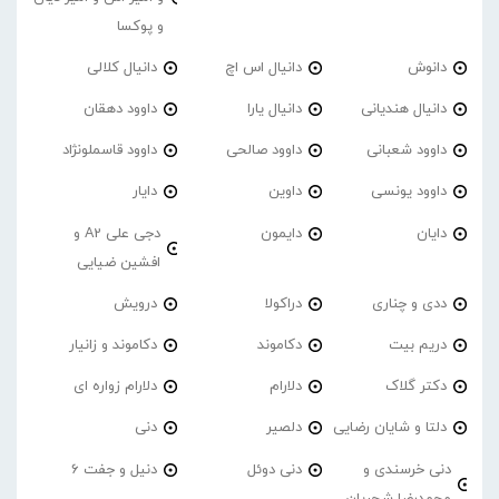
و پوکسا
دانوش
دانیال اس اچ
دانیال کلالی
دانیال هندیانی
دانیال یارا
داوود دهقان
داوود شعبانی
داوود صالحی
داوود قاسملونژاد
داوود یونسی
داوین
دایار
دایان
دایمون
دجی علی A2 و
افشین ضیایی
ددی و چناری
دراکولا
درویش
دریم بیت
دکاموند
دکاموند و زانیار
دکتر گلاک
دلارام
دلارام زواره ای
دلتا و شایان رضایی
دلصیر
دنی
دنی خرسندی و
دنی دوئل
دنیل و جفت 6
محمدرضا شجریان