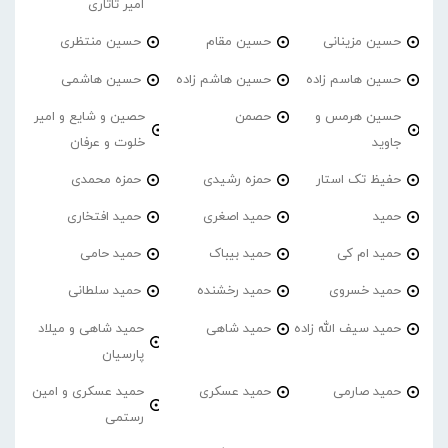
امیر تاتاری
حسین مزینانی
حسین مقام
حسین منتظری
حسین هاسم زاده
حسین هاشم زاده
حسین هاشمی
حسین هرمس و
حصمن
حصین و شایع و امیر
جاوید
خلوت و عرفان
حفیظ تک استار
حمزه رشیدی
حمزه محمدی
حمید
حمید اصغری
حمید افتخاری
حمید ام کی
حمید بیباک
حمید حامی
حمید خسروی
حمید رخشنده
حمید سلطانی
حمید سیف الله زاده
حمید شاهی
حمید شاهی و میلاد
پارسیان
حمید صارمی
حمید عسکری
حمید عسکری و امین
رستمی