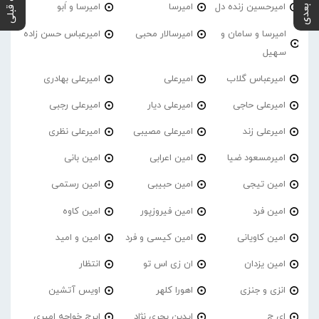
پست بعدی
پست قبلی
امیرحسین زنده دل
امیرسا
امیرسا و اَبو
امیرسا و سامان و
امیرسالار محبی
امیرعباس حسن زاده
سهیل
امیرعباس گلاب
امیرعلی
امیرعلی بهادری
امیرعلی حاجی
امیرعلی دیار
امیرعلی رجبی
امیرعلی زند
امیرعلی مصیبی
امیرعلی نظری
امیرمسعود ضیا
امین اعرابی
امین بانی
امین تیجی
امین حبیبی
امین رستمی
امین فرد
امین فیروزپور
امین کاوه
امین کاویانی
امین کیسی و فرد
امین و امید
امین یزدان
ان زی اس تو
انتظار
انزی و جنزی
اهورا کلهر
اویس آتشین
ای ج
ایدین بحری نژاد
ایرج خواجه امیری