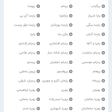
بیگباب
بینام
بیوسا
پاپا شیراز
پارانویا
پارسا آی بی
پارسا بیگی
پارسا پورشان
پارسا حق پرست
پارسا کیان
پازل بند
پایرا
پایرا و آلفا
پدرام افتخاری
پدرام ژاندارم
پدرام‌ سایلنت
پدرام شانه ساز
پدرام غلامی
پدرام موسمی
پدرام نجفیان
پرستو
پرهام
پروفسور
پرویز یاحقی
پریماه
پژمان تکرو و چوبین
پسران شرقی
پوبون
پوری
پوریا ابراهیمی
پوریا باباجان
پوریا حیدرزاده
پوریا رحمانی
پوریا سلمانیان
پوریا شهبازی
پوریا صدر