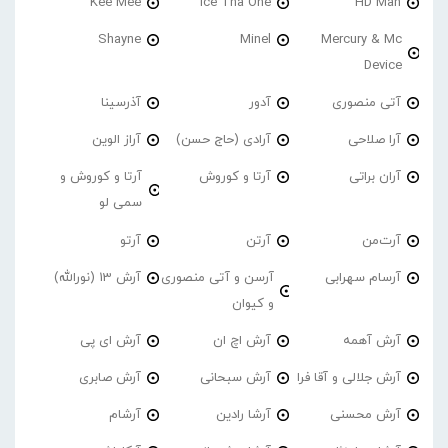
Kee Mee
Ice Tha One
HD Man
Shayne
Minel
Mercury & Mc
Device
آتی منصوری
آدور
آذرسینا
آرا صلاحی
آرادی (حاج حسن)
آراز الوین
آران براتی
آرتا و کوروش
آرتا و کوروش و
سمی لو
آرت‌من
آرتن
آرتو
آرسام سهرابی
آرسن و آتی منصوری
آرش 13 (نورالله)
و کیوان
آرش آهمه
آرش اچ ان
آرش ای پی
آرش جلالی و آقا فرا
آرش سبحانی
آرش صابری
آرش محسنی
آرشا رادین
آرشام