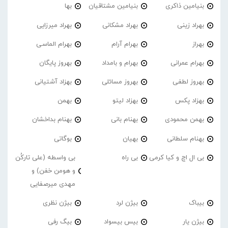
بنیامین ذاکری
بنیامین مشتاقیان
بها
بهراد زینی
بهراد مشکانی
بهراد میرزایی
بهراز
بهرام آرام
بهرام الماسی
بهرام عمرانی
بهرام و بامداد
بهروز پایگان
بهروز لطفی
بهروز مسائلی
بهزاد آشتیانی
بهزاد پکس
بهزاد لیتو
بهمن
بهمن محمودی
بهنام بانی
بهنام بداخشان
بهنام سلطانی
بهیان
بوگاتی
بی ال اچ و کیا کرمی
بی راه
بی واسطه (علی تارکُن
و هومن خفن) و
مهدی میرصفایی
بیباک
بیژن لرد
بیژن نظری
بیژن یار
بیس بیسواد
بیگ رفی