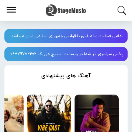
تمامی فعالیت ها مطابق با قوانین جمهوری اسلامی ایران میباشد
پخش سراسری اثر شما در وبسایت استیج موزیک 09379752202
آهنگ های پیشنهادی