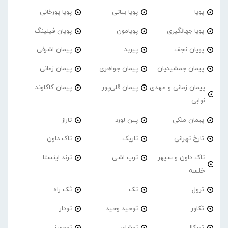
پویا
پویا بیاتی
پویا پورخانی
پویا جهانگیری
پویامون
پویان فیلینگ
پویان نجف
پیربد
پیمان اشرفی
پیمان جمشیدیان
پیمان جواهری
پیمان زمانی
پیمان زمانی و مهدی
پیمان قلی‌پور
پیمان کاکاوند
نوابی
پیمان ملکی
پین لورد
تاراز
تارخ تهرانی
تاریک
تاک داون
تاک داون و سپهر
ترپ اشی
ترند اینستا
خلسه
ترول
تک
تَک راه
تکاور
توحید وحید
تودار
تورکال
توشای
تومورز