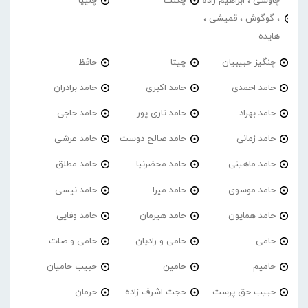
چاوشی ، ابراهیم زاده
چگنت
چلیپا
، گوگوش ، قمیشی ،
هایده
چنگیز حبیبیان
چیتا
حافظ
حامد احمدی
حامد اکبری
حامد برادران
حامد بهراد
حامد تاری پور
حامد حاجی
حامد زمانی
حامد صالح دوست
حامد عرشی
حامد ماهینی
حامد محضرنیا
حامد مطلق
حامد موسوی
حامد میرا
حامد نیسی
حامد همایون
حامد هیرمان
حامد وفایی
حامی
حامی و رادیان
حامی و صات
حامیم
حامین
حبیب حامیان
حبیب حق پرست
حجت اشرف زاده
حرمان