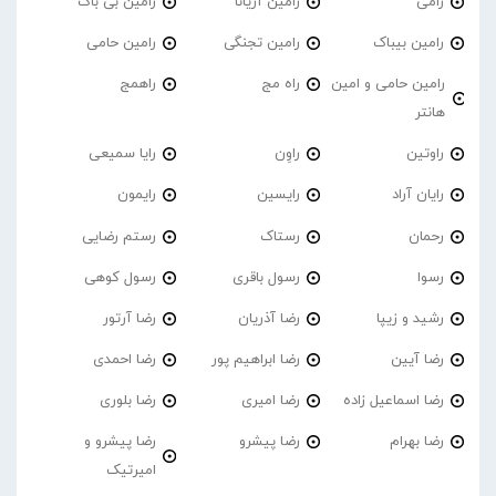
رامی
رامین آریانا
رامین بی باک
رامین بیباک
رامین تجنگی
رامین حامی
رامین حامی و امین
راه مج
راهمج
هانتر
راوتین
راوِن
رایا سمیعی
رایان آراد
رایسین
رایمون
رحمان
رستاک
رستم رضایی
رسوا
رسول باقری
رسول کوهی
رشید و زیپا
رضا آذریان
رضا آرتور
رضا آیین
رضا ابراهیم پور
رضا احمدی
رضا اسماعیل زاده
رضا امیری
رضا بلوری
رضا بهرام
رضا پیشرو
رضا پیشرو و
امیرتیک