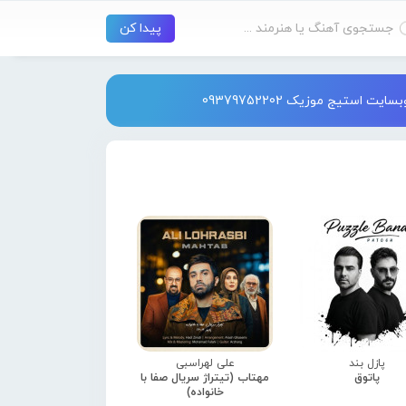
استیج موزیک 09379752202
پازل بند
علی لهراسبی
پاتوق
مهتاب (تیتراژ سریال صفا با
خانواده)