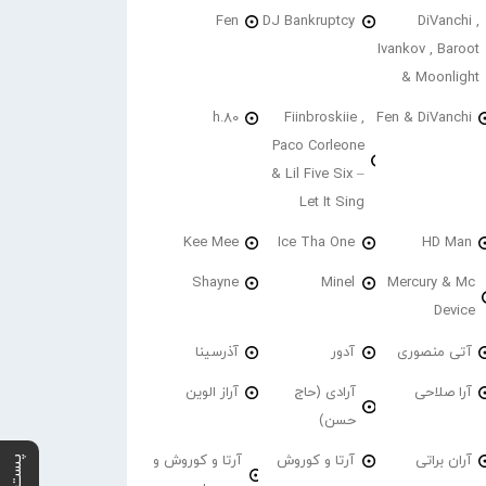
Fen
DJ Bankruptcy
DiVanchi ,
Ivankov , Baroot
& Moonlight
h.80
Fiinbroskiie ,
Fen & DiVanchi
Paco Corleone
& Lil Five Six –
Let It Sing
Kee Mee
Ice Tha One
HD Man
Shayne
Minel
Mercury & Mc
Device
آتی منصوری
آدور
آذرسینا
آرا صلاحی
آرادی (حاج
آراز الوین
حسن)
آران براتی
آرتا و کوروش
آرتا و کوروش و