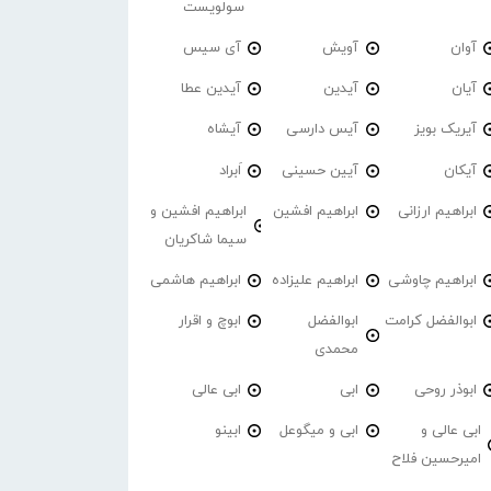
سولویست
آوان
آویش
آی سیس
آیان
آیدین
آیدین عطا
آیریک بویز
آیس دارسی
آیشاه
آیکان
آیین حسینی
اَبراد
ابراهیم ارزانی
ابراهیم افشین
ابراهیم افشین و
سیما شاکریان
ابراهیم چاوشی
ابراهیم علیزاده
ابراهیم هاشمی
ابوالفضل کرامت
ابوالفضل
ابوچ و اقرار
محمدی
ابوذر روحی
ابی
ابی عالی
ابی عالی و
ابی و میگوعل
ابینو
امیرحسین فلاح