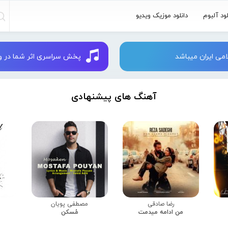
لود آلبوم
دانلود موزیک ویدیو
می ایران میباشد
پخش سراسری اثر شما در وبسایت 
آهنگ های پیشنهادی
رضا صادقی
مصطفی پویان
من ادامه میدمت
مُسکن