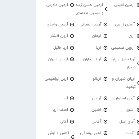
آرمین امینی
آرمین حسن زاده
آرمین دادرس
و یاسین محمدی
آرمین زارعی
آرمین نصرتی
آرمین واحدی
آرن
آرهان
آرون افشار
آروین صمیمی
آریا
آریا خلیل
آریا خلیل و پاپا
آریا عصاران
آریان شیران
شیراز
آریان شیران و
آریانو
آرین ابراهیمی
تبعید
آرین استواری
آرینی
آریو
آشور
آشین
آصف آریا
آقای اصل
آکاس
آکای
آنست
آهیر یوسفی
آواس و آرش