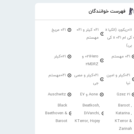
فهرست خوانندگان
۰۱۱ریکورد (الکیا x
۰۲۱ کیلر و ۰۲۱
۰۲۱ مریخ
کی ام ۰۲۱ x کی
مهستم
بی)
۰۲۱ مهستم
021Hero و
021کیلر
2MDRZ
۰۲۱کیلر و امین
۰۲۱کیلر و مصی
۰۲۱مهستم
نیا
جی
21 Gzez
Aone و E7
Auschwitz
Black
Beatkosh,
Baroot ,
Baethoven &
DiVanchi,
Katarina ,
Baroot
KTerror, Hojey
KTerror &
Zarinah