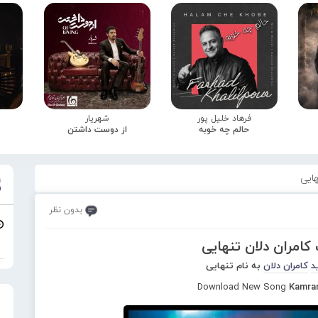
فرهاد خلیل پور
شهریار
حالم چه خوبه
از دوست داشتن
هایی
بدون نظر
کامران دلان تنهایی
د
کامران دلان
به نام تنهایی
Download New Song
Kamran