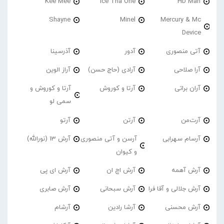
Kee Mee
Ice Tha One
HD Man
Shayne
Minel
Mercury & Mc
Device
آتی منصوری
آدور
آذرسینا
آرا صلاحی
آرادی (حاج حسن)
آراز الوین
آران براتی
آرتا و کوروش
آرتا و کوروش و
سمی لو
آرت‌من
آرتن
آرتو
آرسام سهرابی
آرسن و آتی منصوری
آرش 13 (نورالله)
و کیوان
آرش آهمه
آرش اچ ان
آرش ای پی
آرش جلالی و آقا فرا
آرش سبحانی
آرش صابری
آرش محسنی
آرشا رادین
آرشام