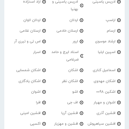
ادریس یاسینی
ادریس یاسینی و
اراد اسدزاده
بهنیا
اراسپ
اردلان
اردلان لاوان
ارسام
ارسلان خادمی
ارسلان غلامی
ارشاد موسوی
ارور
اس تی و تیری آر
اسپین ایلیا
استاد ایرج و حامد
اسرار
ضرغامی
اسماعیل کناری
اشکان
اشکان شمسایی
اشکان مهدوی
اشکان نظر
اشکان یادگاری
اشکین 0098
اشو
اشوان
اشوان و مهیار
اف جی
افرا
افشین آذری
افشین آریا
افشین امینی
افشین سیاهپوش
افشین و مهزیار
اکسپی