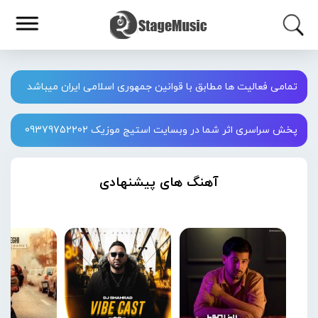
تمامی فعالیت ها مطابق با قوانین جمهوری اسلامی ایران میباشد
پخش سراسری اثر شما در وبسایت استیج موزیک 09379752202
آهنگ های پیشنهادی