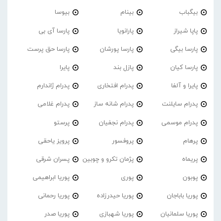
بیگباب
بینام
بیوسا
پاپا شیراز
پارانویا
پارسا آی بی
پارسا بیگی
پارسا پورشان
پارسا حق پرست
پارسا کیان
پازل بند
پایرا
پایرا و آلفا
پدرام افتخاری
پدرام ژاندارم
پدرام‌ سایلنت
پدرام شانه ساز
پدرام غلامی
پدرام موسمی
پدرام نجفیان
پرستو
پرهام
پروفسور
پرویز یاحقی
پریماه
پژمان تکرو و چوبین
پسران شرقی
پوبون
پوری
پوریا ابراهیمی
پوریا باباجان
پوریا حیدرزاده
پوریا رحمانی
پوریا سلمانیان
پوریا شهبازی
پوریا صدر