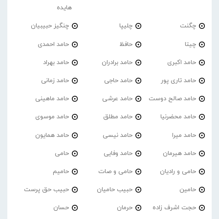
هایده
چگنت
چلیپا
چنگیز حبیبیان
چیتا
حافظ
حامد احمدی
حامد اکبری
حامد برادران
حامد بهراد
حامد تاری پور
حامد حاجی
حامد زمانی
حامد صالح دوست
حامد عرشی
حامد ماهینی
حامد محضرنیا
حامد مطلق
حامد موسوی
حامد میرا
حامد نیسی
حامد همایون
حامد هیرمان
حامد وفایی
حامی
حامی و رادیان
حامی و صات
حامیم
حامین
حبیب حامیان
حبیب حق پرست
حجت اشرف زاده
حرمان
حسان