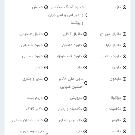
داژو
دانلود آهنگ انعکاس
دانوش
و امیر اس و امیر دیان
و پوکسا
دانیال اس اچ
دانیال کلالی
دانیال هندیانی
دانیال یارا
داوود دهقان
داوود شعبانی
داوود صالحی
داوود قاسملونژاد
داوود یونسی
داوین
دایار
دایان
دایمون
دجی علی A2 و
ددی و چناری
افشین ضیایی
دراکولا
درویش
دریم بیت
دکاموند
دکاموند و زانیار
دکتر گلاک
دلارام
دلارام زواره ای
دلتا و شایان رضایی
دلصیر
دنی
دنی خرسندی و