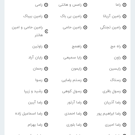
راما
رامس و هانتی
رامی
رامین آریانا
رامین بی باک
رامین بیباک
رامین تجنگی
رامین حامی
رامین حامی و امین
هانتر
راه مج
راهمج
راوتین
راوِن
رایا سمیعی
رایان آراد
رایسین
رایمون
رحمان
رستاک
رستم رضایی
رسوا
رسول باقری
رسول کوهی
رشید و زیپا
رضا آذریان
رضا آرتور
رضا آیین
رضا ابراهیم پور
رضا احمدی
رضا اسماعیل زاده
رضا امیری
رضا بلوری
رضا بهرام