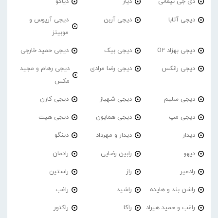
دی جی نیمانی
دیار
دیاکو
دیجی آتابا
دیجی آربن
دیجی آریوس و
موبیتز
دیجی بهزاد O2
دیجی بیک
دیجی حمید خارجی
دیجی رانکس
دیجی رضا مرادی
دیجی رهام و مجید
مکس
دیجی سلیم
دیجی شهباز
دیجی کارن
دیجی مپ
دیجی همایون
دیجی هیت
دیدار
دیدار و مهرداد
دینگو
دیهو
رابین رضایی
رادمان
رادمیر
راز
راستین
راشن بند و هایده
راشید
راغب
راغب و حمید هیراد
راکا
راکتور