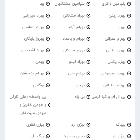
بنیامین ذاکری
بنیامین مشتاقیان
بها
بهراد زینی
بهراد مشکانی
بهراد میرزایی
بهراز
بهرام آرام
بهرام الماسی
بهرام عمرانی
بهرام و بامداد
بهروز پایگان
بهروز لطفی
بهروز مسائلی
بهزاد آشتیانی
بهزاد پکس
بهزاد لیتو
بهمن
بهمن محمودی
بهنام بانی
بهنام بداخشان
بهنام سلطانی
بهیان
بوگاتی
بی ال اچ و کیا کرمی
بی راه
بی واسطه (علی تارکُن
و هومن خفن) و
مهدی میرصفایی
بیباک
بیژن لرد
بیژن نظری
بیژن یار
بیس بیسواد
بیگ رفی