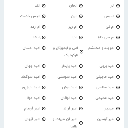
الارا
الجان
الف
الموس
الون
الیاس خدمت
ام تی
ام رپر
اِم رعد
ام سی داج
امزا
اِمشا
امو بند و محتشم
امی و ایمورتال و
امید احسان
نارکوتیک
امید برجی
امید پایدار
امید جهان
امید حاجیلی
امید سوسنی
امید سوگماد
امید صالحی
امید عرش
امید عزیزپور
امید عظیمی
امید لوافان
امید مولا
امیدیار
امیر آر زد
امیر آرسام
امیر آرسین
امیر آن میراث و
امیر آیهان
طاها