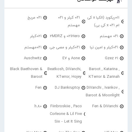
۰۱۱ریکورد (الکیا x کی
۰۲۱ کیلر و ۰۲۱
۰۲۱ مریخ
ام ۰۲۱ x کی بی)
مهستم
۰۲۱ مهستم
021Hero و 2MDRZ
021کیلر
۰۲۱کیلر و امین نیا
۰۲۱کیلر و مصی جی
۰۲۱مهستم
21 Gzez
Aone و E7
Auschwitz
Black Baethoven &
Beatkosh, DiVanchi,
Baroot , Katarina ,
Baroot
KTerror, Hojey
KTerror & Zarinah
Fen
DJ Bankruptcy
DiVanchi , Ivankov ,
Baroot & Moonlight
h.80
Fiinbroskiie , Paco
Fen & DiVanchi
Corleone & Lil Five
Six – Let It Sing