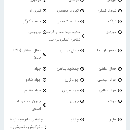
تیرداد کیانی
تیرداد محمدی
تیری ام
تینک
جاسم شعبانی
جاسم کارگر
جبرئیل
جدید نیما نصر و فرهاد
جرجیس
فلاحی (سایروس بند)
جعفر یار خدا
جمال دهقان
جمال دهقان (پاشا
صدا)
جمال لطفی
جمشید پناهی
جواد
جواد الیاسی
جواد زارع
جواد شادو
جواد عطایی
جواد مرادی
جواد مقدم
جوادو
جیران
جیران معصومه
اسدی
چاپار
چاردو
چاوشی ، ابراهیم زاده
، گوگوش ، قمیشی ،