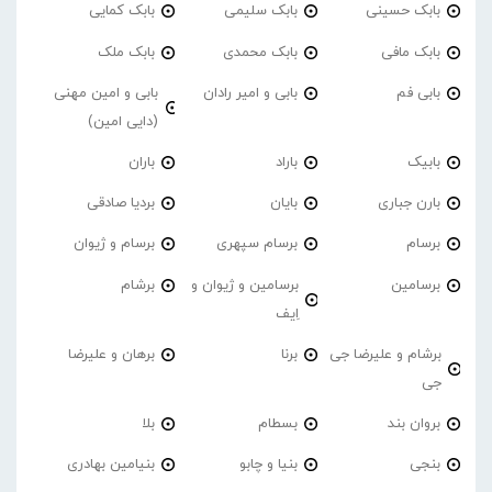
بابک حسینی
بابک سلیمی
بابک کمایی
بابک مافی
بابک محمدی
بابک ملک
بابی فم
بابی و امیر رادان
بابی و امین مهنی
(دایی امین)
بابیک
باراد
باران
بارن جباری
بایان
بردیا صادقی
برسام
برسام سپهری
برسام و ژیوان
برسامین
برسامین و ژیوان و
برشام
اِیف
برشام و علیرضا جی
برنا
برهان و علیرضا
جی
بروان بند
بسطام
بلا
بنجی
بنیا و چابو
بنیامین بهادری