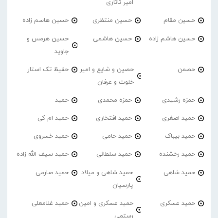
امیر تاتاری
حسین مقام
حسین منتظری
حسین هاسم زاده
حسین هاشم زاده
حسین هاشمی
حسین هرمس و
جاوید
حصمن
حصین و شایع و امیر
حفیظ تک استار
خلوت و عرفان
حمزه رشیدی
حمزه محمدی
حمید
حمید اصغری
حمید افتخاری
حمید ام کی
حمید بیباک
حمید حامی
حمید خسروی
حمید رخشنده
حمید سلطانی
حمید سیف الله زاده
حمید شاهی
حمید شاهی و میلاد
حمید صارمی
پارسیان
حمید عسکری
حمید عسکری و امین
حمید غلامعلی
رستمی