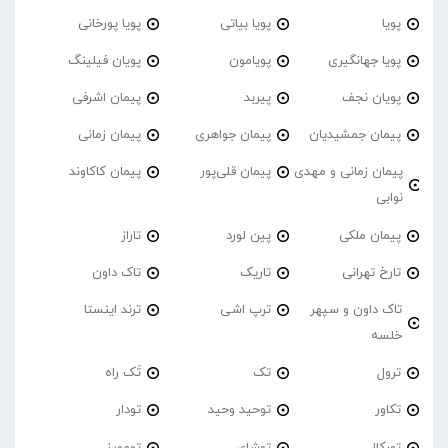
پویا
پویا بیاتی
پویا پورخانی
پویا جهانگیری
پویامون
پویان فیلینگ
پویان نجف
پیربد
پیمان اشرفی
پیمان جمشیدیان
پیمان جواهری
پیمان زمانی
پیمان زمانی و مهدی
پیمان قلی‌پور
پیمان کاکاوند
نوابی
پیمان ملکی
پین لورد
تاراز
تارخ تهرانی
تاریک
تاک داون
تاک داون و سپهر
ترپ اشی
ترند اینستا
خلسه
ترول
تک
تَک راه
تکاور
توحید وحید
تودار
تورکال
توشای
تومورز