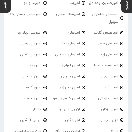
پست بعدی
پست قبلی
امیرحسین زنده دل
امیرسا
امیرسا و اَبو
امیرسا و سامان و
امیرسالار محبی
امیرعباس حسن زاده
سهیل
امیرعباس گلاب
امیرعلی
امیرعلی بهادری
امیرعلی حاجی
امیرعلی دیار
امیرعلی رجبی
امیرعلی زند
امیرعلی مصیبی
امیرعلی نظری
امیرمسعود ضیا
امین اعرابی
امین بانی
امین تیجی
امین حبیبی
امین رستمی
امین فرد
امین فیروزپور
امین کاوه
امین کاویانی
امین کیسی و فرد
امین و امید
امین یزدان
ان زی اس تو
انتظار
انزی و جنزی
اهورا کلهر
اویس آتشین
ای ج
ایدین بحری نژاد
ایرج خواجه امیری