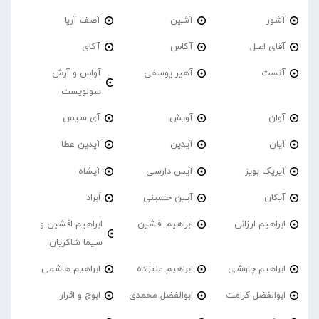
آشور
آشین
آصف آریا
آقای اصل
آکاس
آکای
آنست
آهیر یوسفی
آواس و آرش
سولویست
آوان
آویش
آی سیس
آیان
آیدین
آیدین عطا
آیریک بویز
آیس دارسی
آیشاه
آیکان
آیین حسینی
اَبراد
ابراهیم ارزانی
ابراهیم افشین
ابراهیم افشین و
سیما شاکریان
ابراهیم چاوشی
ابراهیم علیزاده
ابراهیم هاشمی
ابوالفضل کرامت
ابوالفضل محمدی
ابوچ و اقرار