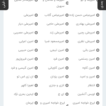
پست بعدی
پست قبلی
امیرسا و اَبو
امیرسا و سامان و
امیرسالار محبی
سهیل
امیرعباس حسن زاده
امیرعباس گلاب
امیرعلی
امیرعلی بهادری
امیرعلی حاجی
امیرعلی دیار
امیرعلی رجبی
امیرعلی زند
امیرعلی مصیبی
امیرعلی نظری
امیرمسعود ضیا
امین اعرابی
امین بانی
امین تیجی
امین حبیبی
امین رستمی
امین فرد
امین فیروزپور
امین کاوه
امین کاویانی
امین کیسی و فرد
امین و امید
امین یزدان
ان زی اس تو
انتظار
انزی و جنزی
اهورا کلهر
اویس آتشین
ای ج
ایدین بحری نژاد
ایرج خواجه امیری
ایرج خواجه امیری و
ایرمان