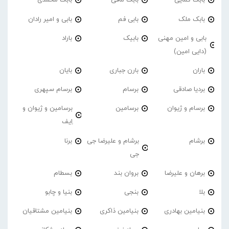
بابک کمایی
بابک مافی
بابک محمدی
بابک ملک
بابی فم
بابی و امیر رادان
بابی و امین مهنی
بابیک
باراد
(دایی امین)
باران
بارن جباری
بایان
بردیا صادقی
برسام
برسام سپهری
برسام و ژیوان
برسامین
برسامین و ژیوان و
اِیف
برشام
برشام و علیرضا جی
برنا
جی
برهان و علیرضا
بروان بند
بسطام
بلا
بنجی
بنیا و چابو
بنیامین بهادری
بنیامین ذاکری
بنیامین مشتاقیان