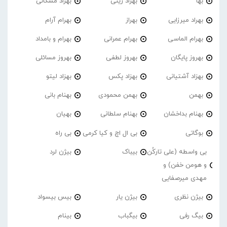
بها
بهراد زینی
بهراد مشکانی
بهراد میرزایی
بهراز
بهرام آرام
بهرام الماسی
بهرام عمرانی
بهرام و بامداد
بهروز پایگان
بهروز لطفی
بهروز مسائلی
بهزاد آشتیانی
بهزاد پکس
بهزاد لیتو
بهمن
بهمن محمودی
بهنام بانی
بهنام بداخشان
بهنام سلطانی
بهیان
بوگاتی
بی ال اچ و کیا کرمی
بی راه
بی واسطه (علی تارکُن
بیباک
بیژن لرد
و هومن خفن) و
مهدی میرصفایی
بیژن نظری
بیژن یار
بیس بیسواد
بیگ رفی
بیگباب
بینام