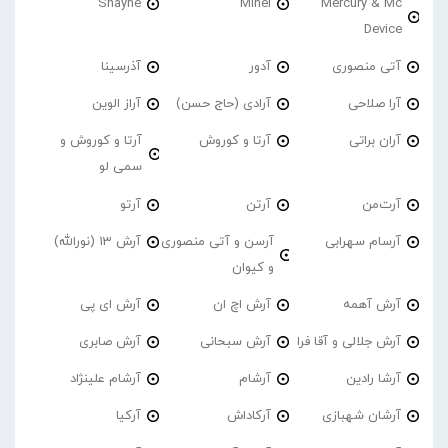
Shayne
Minel
Mercury & Mc
Device
آتی منصوری
آدور
آذرسینا
آرا صلاحی
آرادی (حاج حسن)
آراز الوین
آران براتی
آرتا و کوروش
آرتا و کوروش و
سمی لو
آرت‌من
آرتن
آرتو
آرسام سهرابی
آرسن و آتی منصوری
آرش 13 (نورالله)
و کیوان
آرش آهمه
آرش اچ ان
آرش ای پی
آرش جلالی و آقا فرا
آرش سبحانی
آرش صابری
آرشا رادین
آرشام
آرشام علینژاد
آرشان شهبازی
آرکاداش
آرکیا