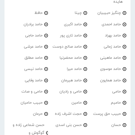
هایده
چنگیز حبیبیان
چیتا
حافظ
حامد احمدی
حامد اکبری
حامد برادران
حامد بهراد
حامد تاری پور
حامد حاجی
حامد زمانی
حامد صالح دوست
حامد عرشی
حامد ماهینی
حامد محضرنیا
حامد مطلق
حامد موسوی
حامد میرا
حامد نیسی
حامد همایون
حامد هیرمان
حامد وفایی
حامی
حامی و رادیان
حامی و صات
حامیم
حامین
حبیب حامیان
حبیب حق پرست
حجت اشرف زاده
حرمان
حسان
حسن بنی اسدی
حسن شماعی زاده و
گوگوش و