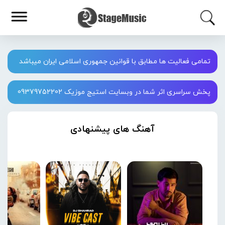
تمامی فعالیت ها مطابق با قوانین جمهوری اسلامی ایران میباشد
پخش سراسری اثر شما در وبسایت استیج موزیک 09379752202
آهنگ های پیشنهادی