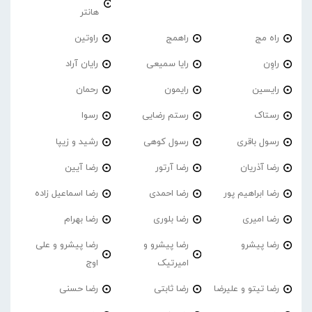
هانتر
راه مج
راهمج
راوتین
راوِن
رایا سمیعی
رایان آراد
رایسین
رایمون
رحمان
رستاک
رستم رضایی
رسوا
رسول باقری
رسول کوهی
رشید و زیپا
رضا آذریان
رضا آرتور
رضا آیین
رضا ابراهیم پور
رضا احمدی
رضا اسماعیل زاده
رضا امیری
رضا بلوری
رضا بهرام
رضا پیشرو
رضا پیشرو و
رضا پیشرو و علی
امیرتیک
اوج
رضا تیتو و علیرضا
رضا ثابتی
رضا حسنی