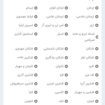
اردلان
اردلان لاوان
ارسام
ارسلان خادمی
ارسلان غلامی
ارشاد موسوی
ارور
اس تی و تیری آر
اسپین ایلیا
استاد ایرج و حامد
اسرار
اسماعیل کناری
ضرغامی
اشکان
اشکان شمسایی
اشکان مهدوی
اشکان نظر
اشکان یادگاری
اشکین 0098
اشو
اشوان
اشوان و مهیار
اف جی
افرا
افشین آذری
افشین آریا
افشین امینی
افشین سیاهپوش
افشین و مهزیار
اکسپی
الارا
الجان
الف
الموس