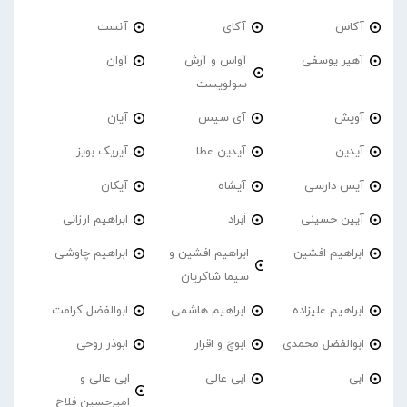
آکاس
آکای
آنست
آهیر یوسفی
آواس و آرش
آوان
سولویست
آویش
آی سیس
آیان
آیدین
آیدین عطا
آیریک بویز
آیس دارسی
آیشاه
آیکان
آیین حسینی
اَبراد
ابراهیم ارزانی
ابراهیم افشین
ابراهیم افشین و
ابراهیم چاوشی
سیما شاکریان
ابراهیم علیزاده
ابراهیم هاشمی
ابوالفضل کرامت
ابوالفضل محمدی
ابوچ و اقرار
ابوذر روحی
ابی
ابی عالی
ابی عالی و
امیرحسین فلاح