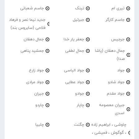
تیری ام
تینک
جاسم شعبانی
جاسم کارگر
جبرئیل
جدید نیما نصر و فرهاد
فلاحی (سایروس بند)
جرجیس
جعفر یار خدا
جمال دهقان
جمال دهقان (پاشا
جمال لطفی
جمشید پناهی
صدا)
جواد
جواد الیاسی
جواد زارع
جواد شادو
جواد عطایی
جواد مرادی
جواد مقدم
جوادو
جیران
جیران معصومه
چاپار
چاردو
اسدی
چاوشی ، ابراهیم زاده
چگنت
چلیپا
، گوگوش ، قمیشی ،