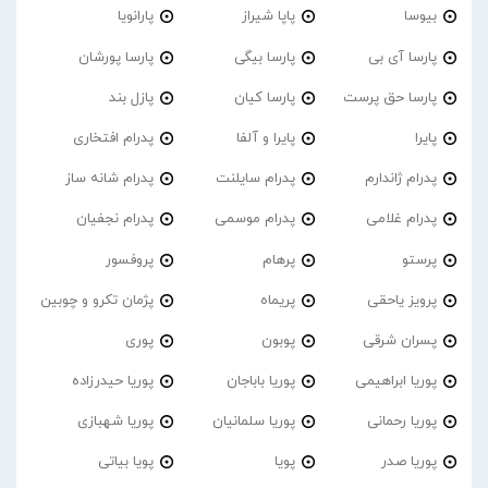
بیوسا
پاپا شیراز
پارانویا
پارسا آی بی
پارسا بیگی
پارسا پورشان
پارسا حق پرست
پارسا کیان
پازل بند
پایرا
پایرا و آلفا
پدرام افتخاری
پدرام ژاندارم
پدرام‌ سایلنت
پدرام شانه ساز
پدرام غلامی
پدرام موسمی
پدرام نجفیان
پرستو
پرهام
پروفسور
پرویز یاحقی
پریماه
پژمان تکرو و چوبین
پسران شرقی
پوبون
پوری
پوریا ابراهیمی
پوریا باباجان
پوریا حیدرزاده
پوریا رحمانی
پوریا سلمانیان
پوریا شهبازی
پوریا صدر
پویا
پویا بیاتی