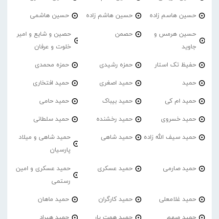
حسین هاسم زاده
حسین هاشم زاده
حسین هاشمی
حسین هرمس و
حصمن
حصین و شایع و امیر
جاوید
خلوت و عرفان
حفیظ تک استار
حمزه رشیدی
حمزه محمدی
حمید
حمید اصغری
حمید افتخاری
حمید ام کی
حمید بیباک
حمید حامی
حمید خسروی
حمید رخشنده
حمید سلطانی
حمید سیف الله زاده
حمید شاهی
حمید شاهی و میلاد
پارسیان
حمید صارمی
حمید عسکری
حمید عسکری و امین
رستمی
حمید غلامعلی
حمید کارگران
حمید ماهان
حمید مبهم
حمید همت یار
حمید هیراد