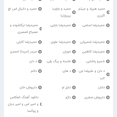
حمید هیراد و میثم
حمید و جاوید
حمید و دانیال اس اچ
اکبری
پیروزنیا
حمیدرضا اسلمی
حمیدرضا بابایی
حمیدرضا ترکاشوند و
مصباح قمصری
حمیدرضا شمیرانی
حمیدرضا علوی
حمیدرضا کابلی
حمیدرضا کاظمی
حوران
حیدر (حیدا) احمدی
خسرو پاشایی
خلسه و بیگ رفی
د دان
د دان و علیرضا جی
د های
دائم
جی
دابان
دابل او
داریوش خان
داریوش صفری
داژو
دانلود آهنگ انعکاس
و امیر اس و امیر دیان
و پوکسا