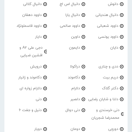
دانوش
دانیال اس اچ
دانیال کلالی
دانیال هندیانی
دانیال یارا
داوود دهقان
داوود شعبانی
داوود صالحی
داوود قاسملونژاد
داوود یونسی
داوین
دایار
دایان
دایمون
دجی علی A2 و
افشین ضیایی
ددی و چناری
دراکولا
درویش
دریم بیت
دکاموند
دکاموند و زانیار
دکتر گلاک
دلارام
دلارام زواره ای
دلتا و شایان رضایی
دلصیر
دنی
دنی خرسندی و
دنی دوئل
دنیل و جفت 6
محمدرضا شجریان
دورچی
دومان
دویار