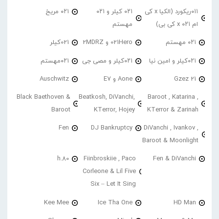
۰۱۱ریکورد (الکیا x کی
۰۲۱ کیلر و ۰۲۱
۰۲۱ مریخ
ام ۰۲۱ x کی بی)
مهستم
۰۲۱ مهستم
021Hero و 2MDRZ
021کیلر
۰۲۱کیلر و امین نیا
۰۲۱کیلر و مصی جی
۰۲۱مهستم
21 Gzez
Aone و E7
Auschwitz
Black Baethoven &
Beatkosh, DiVanchi,
Baroot , Katarina ,
Baroot
KTerror, Hojey
KTerror & Zarinah
Fen
DJ Bankruptcy
DiVanchi , Ivankov ,
Baroot & Moonlight
h.80
Fiinbroskiie , Paco
Fen & DiVanchi
Corleone & Lil Five
Six – Let It Sing
Kee Mee
Ice Tha One
HD Man