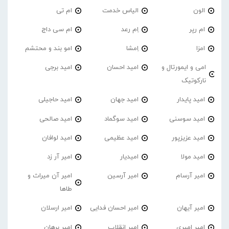
الون
الیاس خدمت
ام تی
ام رپر
اِم رعد
ام سی داج
امزا
اِمشا
امو بند و محتشم
امی و ایمورتال و
امید احسان
امید برجی
نارکوتیک
امید پایدار
امید جهان
امید حاجیلی
امید سوسنی
امید سوگماد
امید صالحی
امید عزیزپور
امید عظیمی
امید لوافان
امید مولا
امیدیار
امیر آر زد
امیر آرسام
امیر آرسین
امیر آن میراث و
طاها
امیر آیهان
امیر احسان فدایی
امیر ارسلان
امیر امیری
امیر انقلاب
امیر برهان