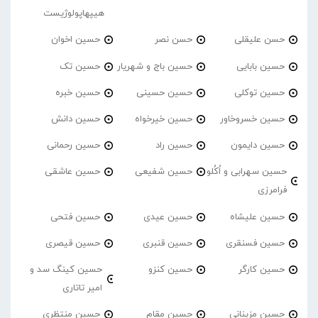
هیپهاپولوژیست
حسن علیقلی
حسن نصر
حسین اخوان
حسین بابایی
حسین باج و شهریار
حسین تک
حسین توکلی
حسین حسینی
حسین خبره
حسین خسروخاور
حسین خیرخواه
حسین دانش
حسین دایمون
حسین راد
حسین رحمانی
حسین سهرابی و اُکُلو
حسین شفیعی
حسین عاشقی
فرامرزی
حسین علیشاه
حسین عیدی
حسین فتحی
حسین فسنقری
حسین قنبری
حسین قیصری
حسین کارگر
حسین کنزو
حسین کینگ سد و
امیر تاتاری
حسین مزینانی
حسین مقام
حسین منتظری