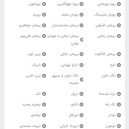
پویا پورخانی
پویا جهانگیری
پویامون
پویان فیلینگ
پویان نجف
پیربد
پیمان اشرفی
پیمان جمشیدیان
پیمان جواهری
پیمان زمانی
پیمان زمانی و مهدی
پیمان قلی‌پور
نوابی
پیمان کاکاوند
پیمان ملکی
پین لورد
تاراز
تارخ تهرانی
تاریک
تاک داون
تاک داون و سپهر
ترپ اشی
خلسه
ترند اینستا
ترول
تک
تَک راه
تکاور
توحید وحید
تودار
تورکال
توشای
تومورز
تیرداد کیانی
تیرداد محمدی