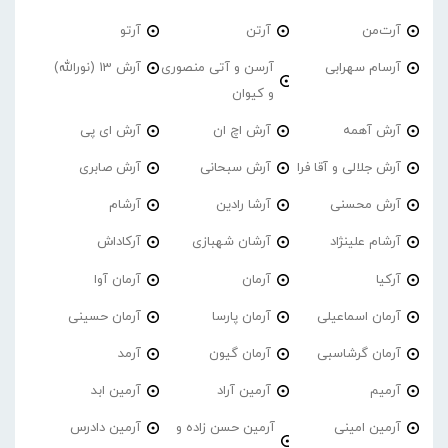
آرت‌من
آرتن
آرتو
آرسام سهرابی
آرسن و آتی منصوری
آرش 13 (نورالله)
و کیوان
آرش آهمه
آرش اچ ان
آرش ای پی
آرش جلالی و آقا فرا
آرش سبحانی
آرش صابری
آرش محسنی
آرشا رادین
آرشام
آرشام علینژاد
آرشان شهبازی
آرکاداش
آرکیا
آرمان
آرمان آوا
آرمان اسماعیلی
آرمان پارسا
آرمان حسینی
آرمان گرشاسبی
آرمان گیون
آرمد
آرمیم
آرمین آراد
آرمین ابد
آرمین امینی
آرمین حسن زاده و
آرمین دادرس