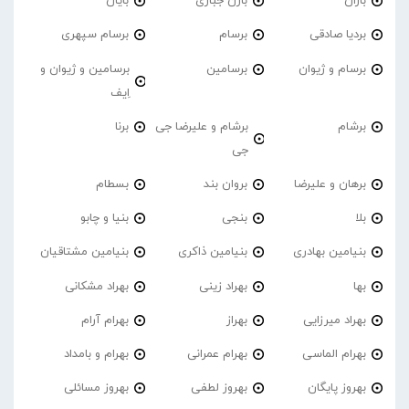
باران
بارن جباری
بایان
بردیا صادقی
برسام
برسام سپهری
برسام و ژیوان
برسامین
برسامین و ژیوان و
اِیف
برشام
برشام و علیرضا جی
برنا
جی
برهان و علیرضا
بروان بند
بسطام
بلا
بنجی
بنیا و چابو
بنیامین بهادری
بنیامین ذاکری
بنیامین مشتاقیان
بها
بهراد زینی
بهراد مشکانی
بهراد میرزایی
بهراز
بهرام آرام
بهرام الماسی
بهرام عمرانی
بهرام و بامداد
بهروز پایگان
بهروز لطفی
بهروز مسائلی