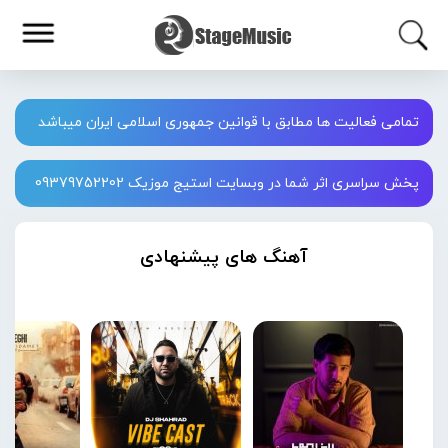
تمامی فعالیت ها مطابق با قوانین جمهوری اسلامی ایران میباشد
پخش سراسری اثر شما در وبسایت استیج موزیک 09379752202
آهنگ های پیشنهادی