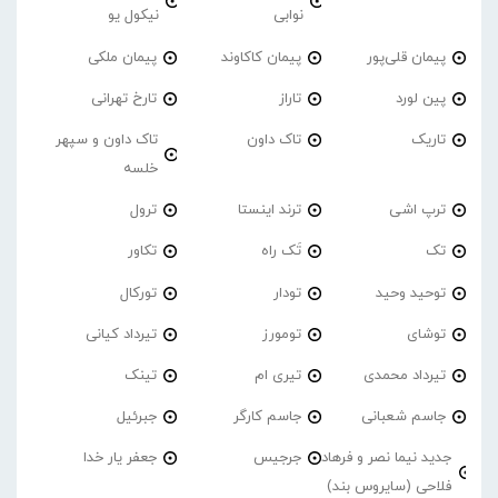
نوابی
نیکول یو
پیمان قلی‌پور
پیمان کاکاوند
پیمان ملکی
پین لورد
تاراز
تارخ تهرانی
تاریک
تاک داون
تاک داون و سپهر
خلسه
ترپ اشی
ترند اینستا
ترول
تک
تَک راه
تکاور
توحید وحید
تودار
تورکال
توشای
تومورز
تیرداد کیانی
تیرداد محمدی
تیری ام
تینک
جاسم شعبانی
جاسم کارگر
جبرئیل
جدید نیما نصر و فرهاد
جرجیس
جعفر یار خدا
فلاحی (سایروس بند)