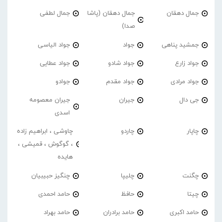
جمال دهقان
جمال دهقان (پاشا
جمال لطفی
صدا)
جمشید پناهی
جواد
جواد الیاسی
جواد زارع
جواد شادو
جواد عطایی
جواد مرادی
جواد مقدم
جوادو
جی دال
جیران
جیران معصومه
اسدی
چاپار
چاردو
چاوشی ، ابراهیم زاده
، گوگوش ، قمیشی ،
هایده
چگنت
چلیپا
چنگیز حبیبیان
چیتا
حافظ
حامد احمدی
حامد اکبری
حامد برادران
حامد بهراد