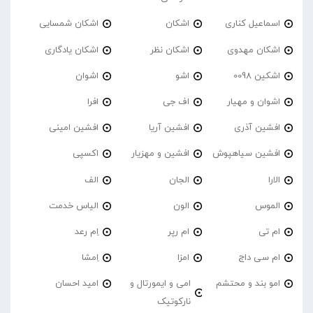
اسماعیل کناری
اشکان
اشکان شمسایی
اشکان مهدوی
اشکان نظر
اشکان یادگاری
اشکین 0098
اشو
اشوان
اشوان و مهیار
اف جی
افرا
افشین آذری
افشین آریا
افشین امینی
افشین سیاهپوش
افشین و مهزیار
اکسپی
الارا
الجان
الف
الموس
الون
الیاس خدمت
ام تی
ام رپر
اِم رعد
ام سی داج
امزا
اِمشا
امو بند و محتشم
امی و ایمورتال و
امید احسان
نارکوتیک