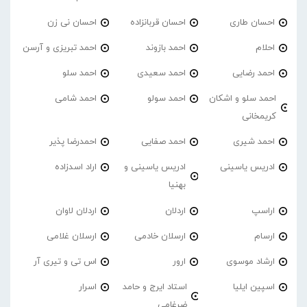
احسان طاری
احسان قربانزاده
احسان نی زن
احلام
احمد بازوند
احمد تبریزی و آرسن
احمد‌ رضایی
احمد سعیدی
احمد سلو
احمد سلو و اشکان
احمد سولو
احمد شامی
کریمخانی
احمد شیری
احمد صفایی
احمدرضا پذیر
ادریس یاسینی
ادریس یاسینی و
اراد اسدزاده
بهنیا
اراسپ
اردلان
اردلان لاوان
ارسام
ارسلان خادمی
ارسلان غلامی
ارشاد موسوی
ارور
اس تی و تیری آر
اسپین ایلیا
استاد ایرج و حامد
اسرار
ضرغامی