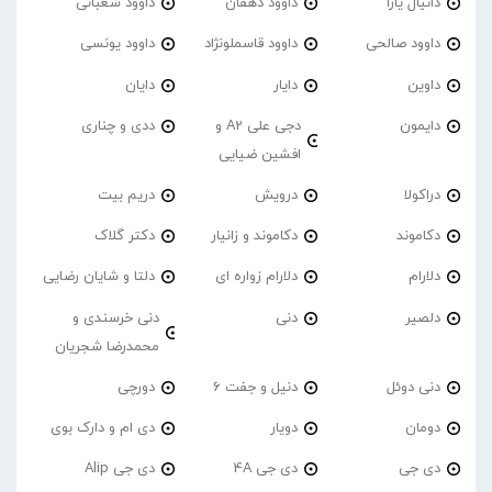
دانیال یارا
داوود دهقان
داوود شعبانی
داوود صالحی
داوود قاسملونژاد
داوود یونسی
داوین
دایار
دایان
دایمون
دجی علی A2 و
ددی و چناری
افشین ضیایی
دراکولا
درویش
دریم بیت
دکاموند
دکاموند و زانیار
دکتر گلاک
دلارام
دلارام زواره ای
دلتا و شایان رضایی
دلصیر
دنی
دنی خرسندی و
محمدرضا شجریان
دنی دوئل
دنیل و جفت 6
دورچی
دومان
دویار
دی ام و دارک بوی
دی جی
دی جی 4A
دی جی Alip