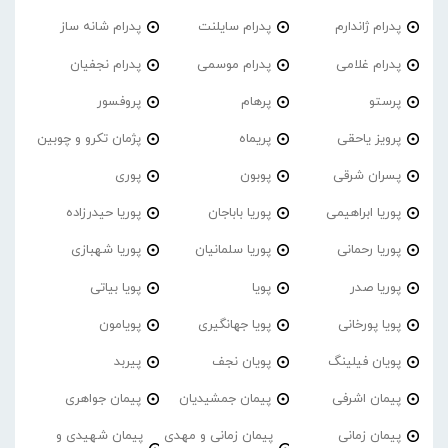
پدرام ژاندارم
پدرام‌ سایلنت
پدرام شانه ساز
پدرام غلامی
پدرام موسمی
پدرام نجفیان
پرستو
پرهام
پروفسور
پرویز یاحقی
پریماه
پژمان تکرو و چوبین
پسران شرقی
پوبون
پوری
پوریا ابراهیمی
پوریا باباجان
پوریا حیدرزاده
پوریا رحمانی
پوریا سلمانیان
پوریا شهبازی
پوریا صدر
پویا
پویا بیاتی
پویا پورخانی
پویا جهانگیری
پویامون
پویان فیلینگ
پویان نجف
پیربد
پیمان اشرفی
پیمان جمشیدیان
پیمان جواهری
پیمان زمانی
پیمان زمانی و مهدی
پیمان شهیدی و