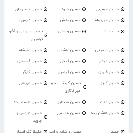
حسین حسینی
حسین خبره
حسین خسروخاور
حسین خیرخواه
حسین دانش
حسین دایمون
حسین راد
حسین رحمانی
حسین سهرابی و اُکُلو
فرامرزی
حسین شفیعی
حسین عاشقی
حسین علیشاه
حسین عیدی
حسین فتحی
حسین فسنقری
حسین قنبری
حسین قیصری
حسین کارگر
حسین کنزو
حسین کینگ سد و
حسین مزینانی
امیر تاتاری
حسین مقام
حسین منتظری
حسین هاسم زاده
حسین هاشم زاده
حسین هاشمی
حسین هرمس و
جاوید
حصمن
حصین و شایع و امیر
حفیظ تک استار