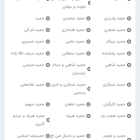
خلوت و عرفان
حمزه رشیدی
حمزه محمدی
حمید
حمید اصغری
حمید افتخاری
حمید ام کی
حمید بیباک
حمید حامی
حمید خسروی
حمید رخشنده
حمید سلطانی
حمید سیف الله زاده
حمید شاهی
حمید شاهی و میلاد
حمید صارمی
پارسیان
حمید عسکری
حمید عسکری و امین
حمید غلامعلی
رستمی
حمید کارگران
حمید ماهان
حمید مبهم
حمید همت یار
حمید هیراد
حمید هیراد و میثم
اکبری
حمید و جاوید
حمید و دانیال اس اچ
حمیدرضا اسلمی