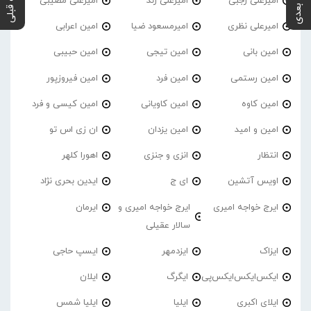
پست بعدی
پست قبلی
امیرعلی رجبی
امیرعلی زند
امیرعلی مصیبی
امیرعلی نظری
امیرمسعود ضیا
امین اعرابی
امین بانی
امین تیجی
امین حبیبی
امین رستمی
امین فرد
امین فیروزپور
امین کاوه
امین کاویانی
امین کیسی و فرد
امین و امید
امین یزدان
ان زی اس تو
انتظار
انزی و جنزی
اهورا کلهر
اویس آتشین
ای ج
ایدین بحری نژاد
ایرج خواجه امیری
ایرج خواجه امیری و
ایرمان
سالار عقیلی
ایزاک
ایزدمهر
ایسپ حاجی
ایکس‌ایکس‌ایکس‌پی
ایگرگ
ایلان
ایلای اکبری
ایلیا
ایلیا شمس