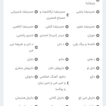
پیروزنیا
حمیدرضا بابایی
حمیدرضا ترکاشوند و
حمیدرضا شمیرانی
مصباح قمصری
حمیدرضا علوی
حمیدرضا کابلی
حمیدرضا کاظمی
حوران
حیدر (حیدا) احمدی
خسرو پاشایی
خلسه و بیگ رفی
د دان
د دان و علیرضا جی
جی
د های
دائم
دابان
دابل او
داریوش خان
داریوش صفری
داژو
دانلود آهنگ انعکاس
دانوش
و امیر اس و امیر دیان
و پوکسا
دانیال اس اچ
دانیال کلالی
دانیال هندیانی