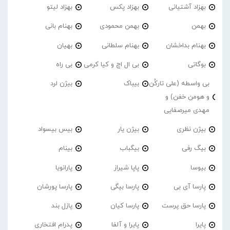
بهزاد آشتیانی
بهزاد پکس
بهزاد لیتو
بهمن
بهمن محمودی
بهنام بانی
بهنام بداخشان
بهنام سلطانی
بهیان
بوگاتی
بی ال اچ و کیا کرمی
بی راه
بی واسطه (علی تارکُن
بیباک
بیژن لرد
و هومن خفن) و
مهدی میرصفایی
بیژن نظری
بیژن یار
بیس بیسواد
بیگ رفی
بیگباب
بینام
بیوسا
پاپا شیراز
پارانویا
پارسا آی بی
پارسا بیگی
پارسا پورشان
پارسا حق پرست
پارسا کیان
پازل بند
پایرا
پایرا و آلفا
پدرام افتخاری