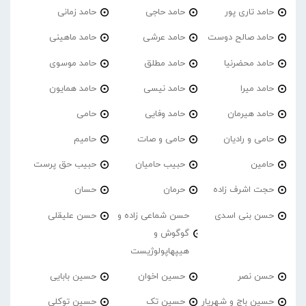
حامد تاری پور
حامد حاجی
حامد زمانی
حامد صالح دوست
حامد عرشی
حامد ماهینی
حامد محضرنیا
حامد مطلق
حامد موسوی
حامد میرا
حامد نیسی
حامد همایون
حامد هیرمان
حامد وفایی
حامی
حامی و رادیان
حامی و صات
حامیم
حامین
حبیب حامیان
حبیب حق پرست
حجت اشرف زاده
حرمان
حسان
حسن بنی اسدی
حسن شماعی زاده و
حسن علیقلی
گوگوش و
هیپهاپولوژیست
حسن نصر
حسین اخوان
حسین بابایی
حسین باج و شهریار
حسین تک
حسین توکلی