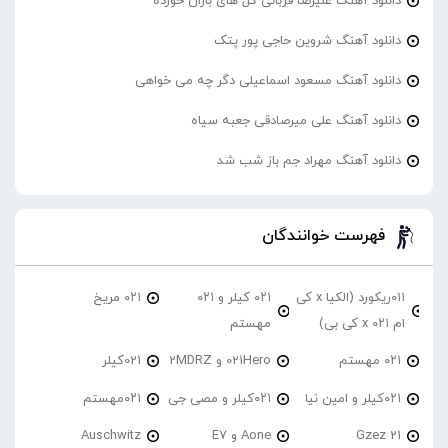
دانلود آهنگ علیرضا قربانی گل های باران خورده
دانلود آهنگ شروین حاجی پور پتک
دانلود آهنگ مسعود اسماعیلی دگر چه می خواهی
دانلود آهنگ علی میرصادقی جعبه سیاه
دانلود آهنگ مهراد جم باز شب شد
فهرست خوانندگان
۰۱۱ریکورد (الکیا x کی
۰۲۱ کیلر و ۰۲۱
۰۲۱ مریخ
ام ۰۲۱ x کی بی)
مهستم
۰۲۱ مهستم
021Hero و 2MDRZ
021کیلر
۰۲۱کیلر و امین نیا
۰۲۱کیلر و مصی جی
۰۲۱مهستم
21 Gzez
Aone و E7
Auschwitz