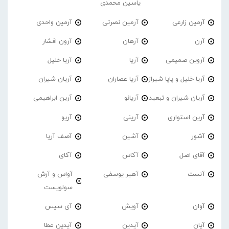
یاسین محمدی
آرمین زارعی
آرمین نصرتی
آرمین واحدی
آرن
آرهان
آرون افشار
آروین صمیمی
آریا
آریا خلیل
آریا خلیل و پاپا شیراز
آریا عصاران
آریان شیران
آریان شیران و تبعید
آریانو
آرین ابراهیمی
آرین استواری
آرینی
آریو
آشور
آشین
آصف آریا
آقای اصل
آکاس
آکای
آنست
آهیر یوسفی
آواس و آرش
سولویست
آوان
آویش
آی سیس
آیان
آیدین
آیدین عطا