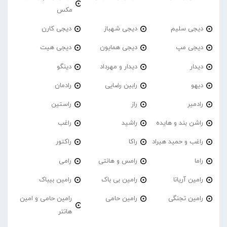
مکس
دیجی سلیم
دیجی شهباز
دیجی کارن
دیجی مپ
دیجی همایون
دیجی هیت
دیدار
دیدار و مهرداد
دینگو
دیهو
رابین رضایی
رادمان
رادمیر
راز
راستین
راشن بند و هایده
راشید
راغب
راغب و حمید هیراد
راکا
راکتور
راما
رامس و هانتی
رامی
رامین آریانا
رامین بی باک
رامین بیباک
رامین تجنگی
رامین حامی
رامین حامی و امین
هانتر