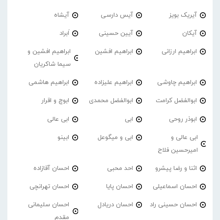
آیریک بویز
آیس دارسی
آیشاه
آیکان
آیین حسینی
اَبراد
ابراهیم ارزانی
ابراهیم افشین
ابراهیم افشین و
سیما شاکریان
ابراهیم چاوشی
ابراهیم علیزاده
ابراهیم هاشمی
ابوالفضل کرامت
ابوالفضل محمدی
ابوچ و اقرار
ابوذر روحی
ابی
ابی عالی
ابی عالی و
ابی و میگوعل
ابینو
امیرحسین فلاح
اثنا و رضا پیشرو
احد محبی
احسان آقازاده
احسان اسماعیلی
احسان پایا
احسان تهرانچی
احسان حسینی راد
احسان دریادل
احسان سلیمانی
مقدم