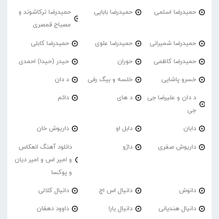
حمیدرضا اسلمی
حمیدرضا بابایی
حمیدرضا ترکاشوند و
مصباح قمصری
حمیدرضا شمیرانی
حمیدرضا علوی
حمیدرضا کابلی
حمیدرضا کاظمی
حوران
حیدر (حیدا) احمدی
خسرو پاشایی
خلسه و بیگ رفی
د دان
د دان و علیرضا جی
د های
دائم
جی
دابان
دابل او
داریوش خان
داریوش صفری
داژو
دانلود آهنگ انعکاس
و امیر اس و امیر دیان
و پوکسا
دانوش
دانیال اس اچ
دانیال کلالی
دانیال هندیانی
دانیال یارا
داوود دهقان