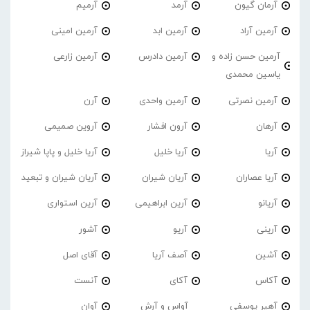
آرمان گیون
آرمد
آرمیم
آرمین آراد
آرمین ابد
آرمین امینی
آرمین حسن زاده و
آرمین دادرس
آرمین زارعی
یاسین محمدی
آرمین نصرتی
آرمین واحدی
آرن
آرهان
آرون افشار
آروین صمیمی
آریا
آریا خلیل
آریا خلیل و پاپا شیراز
آریا عصاران
آریان شیران
آریان شیران و تبعید
آریانو
آرین ابراهیمی
آرین استواری
آرینی
آریو
آشور
آشین
آصف آریا
آقای اصل
آکاس
آکای
آنست
آهیر یوسفی
آواس و آرش
آوان