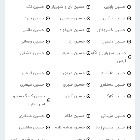
حسین بابایی
حسین باج و شهریار
حسین تک
حسین توکلی
حسین حسینی
حسین خبره
حسین خسروخاور
حسین خیرخواه
حسین دانش
حسین دایمون
حسین راد
حسین رحمانی
حسین سهرابی و اُکُلو
حسین شفیعی
حسین عاشقی
فرامرزی
حسین علیشاه
حسین عیدی
حسین فتحی
حسین فسنقری
حسین قنبری
حسین قیصری
حسین کارگر
حسین کنزو
حسین کینگ سد و
امیر تاتاری
حسین مزینانی
حسین مقام
حسین منتظری
حسین هاسم زاده
حسین هاشم زاده
حسین هاشمی
حسین هرمس و
حصمن
حصین و شایع و امیر