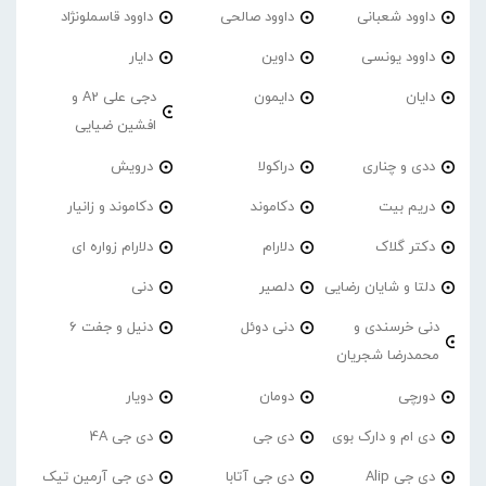
داوود شعبانی
داوود صالحی
داوود قاسملونژاد
داوود یونسی
داوین
دایار
دایان
دایمون
دجی علی A2 و
افشین ضیایی
ددی و چناری
دراکولا
درویش
دریم بیت
دکاموند
دکاموند و زانیار
دکتر گلاک
دلارام
دلارام زواره ای
دلتا و شایان رضایی
دلصیر
دنی
دنی خرسندی و
دنی دوئل
دنیل و جفت 6
محمدرضا شجریان
دورچی
دومان
دویار
دی ام و دارک بوی
دی جی
دی جی 4A
دی جی Alip
دی جی آتابا
دی جی آرمین تیک