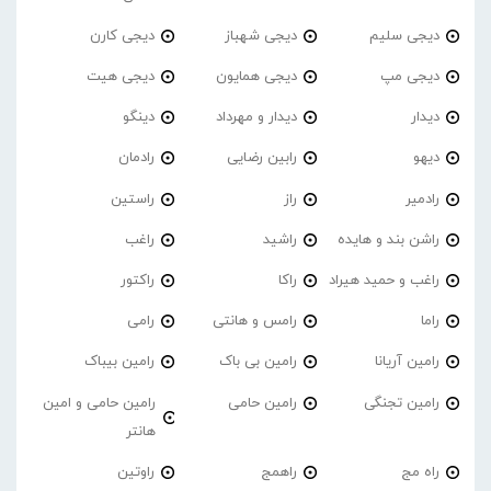
دیجی سلیم
دیجی شهباز
دیجی کارن
دیجی مپ
دیجی همایون
دیجی هیت
دیدار
دیدار و مهرداد
دینگو
دیهو
رابین رضایی
رادمان
رادمیر
راز
راستین
راشن بند و هایده
راشید
راغب
راغب و حمید هیراد
راکا
راکتور
راما
رامس و هانتی
رامی
رامین آریانا
رامین بی باک
رامین بیباک
رامین تجنگی
رامین حامی
رامین حامی و امین
هانتر
راه مج
راهمج
راوتین