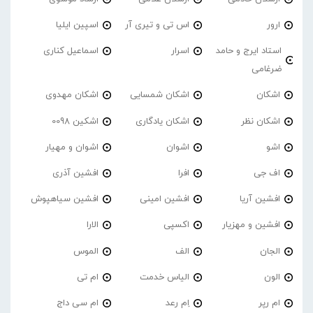
ارور
اس تی و تیری آر
اسپین ایلیا
استاد ایرج و حامد
اسرار
اسماعیل کناری
ضرغامی
اشکان
اشکان شمسایی
اشکان مهدوی
اشکان نظر
اشکان یادگاری
اشکین 0098
اشو
اشوان
اشوان و مهیار
اف جی
افرا
افشین آذری
افشین آریا
افشین امینی
افشین سیاهپوش
افشین و مهزیار
اکسپی
الارا
الجان
الف
الموس
الون
الیاس خدمت
ام تی
ام رپر
اِم رعد
ام سی داج