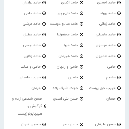
حامد احمدی
حامد اکبری
حامد برادران
حامد بهراد
حامد تاری پور
حامد حاجی
حامد زمانی
حامد صالح دوست
حامد عرشی
حامد ماهینی
حامد محضرنیا
حامد مطلق
حامد موسوی
حامد میرا
حامد نیسی
حامد همایون
حامد هیرمان
حامد وفایی
حامی
حامی و رادیان
حامی و صات
حامیم
حامین
حبیب حامیان
حبیب حق پرست
حجت اشرف زاده
حرمان
حسان
حسن بنی اسدی
حسن شماعی زاده و
گوگوش و
هیپهاپولوژیست
حسن علیقلی
حسن نصر
حسین اخوان