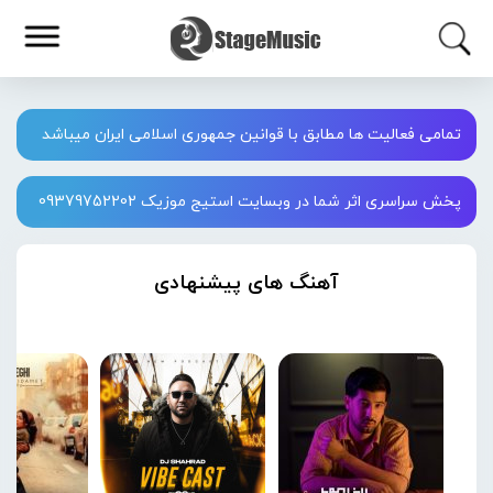
تمامی فعالیت ها مطابق با قوانین جمهوری اسلامی ایران میباشد
پخش سراسری اثر شما در وبسایت استیج موزیک 09379752202
آهنگ های پیشنهادی