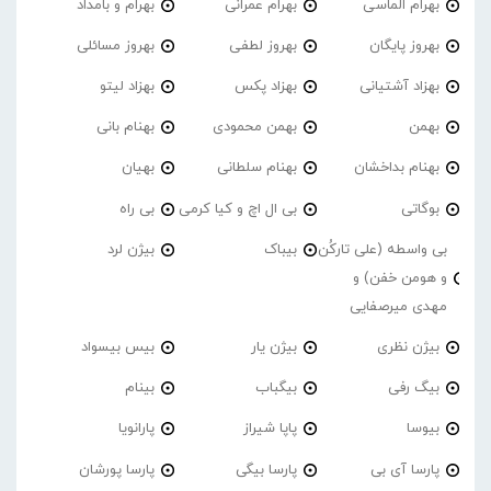
بهرام الماسی
بهرام عمرانی
بهرام و بامداد
بهروز پایگان
بهروز لطفی
بهروز مسائلی
بهزاد آشتیانی
بهزاد پکس
بهزاد لیتو
بهمن
بهمن محمودی
بهنام بانی
بهنام بداخشان
بهنام سلطانی
بهیان
بوگاتی
بی ال اچ و کیا کرمی
بی راه
بی واسطه (علی تارکُن
بیباک
بیژن لرد
و هومن خفن) و
مهدی میرصفایی
بیژن نظری
بیژن یار
بیس بیسواد
بیگ رفی
بیگباب
بینام
بیوسا
پاپا شیراز
پارانویا
پارسا آی بی
پارسا بیگی
پارسا پورشان