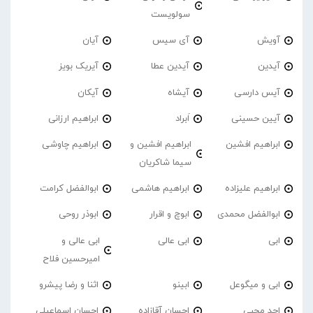
سولویست
آویش
آی سیس
آیان
آیدین
آیدین عطا
آیریک بویز
آیس دارسی
آیشاه
آیکان
آیین حسینی
اَبراد
ابراهیم ارزانی
ابراهیم افشین
ابراهیم افشین و
ابراهیم چاوشی
سیما شاکریان
ابراهیم علیزاده
ابراهیم هاشمی
ابوالفضل کرامت
ابوالفضل محمدی
ابوچ و اقرار
ابوذر روحی
ابی
ابی عالی
ابی عالی و
امیرحسین فلاح
ابی و میگوعل
ابینو
اثنا و رضا پیشرو
احد محبی
احسان آقازاده
احسان اسماعیلی