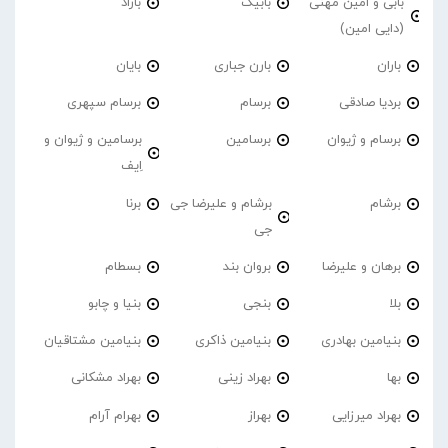
بابی و امین مهنی
بابیک
باراد
(دایی امین)
باران
بارن جباری
بایان
بردیا صادقی
برسام
برسام سپهری
برسام و ژیوان
برسامین
برسامین و ژیوان و
اِیف
برشام
برشام و علیرضا جی
برنا
جی
برهان و علیرضا
بروان بند
بسطام
بلا
بنجی
بنیا و چابو
بنیامین بهادری
بنیامین ذاکری
بنیامین مشتاقیان
بها
بهراد زینی
بهراد مشکانی
بهراد میرزایی
بهراز
بهرام آرام