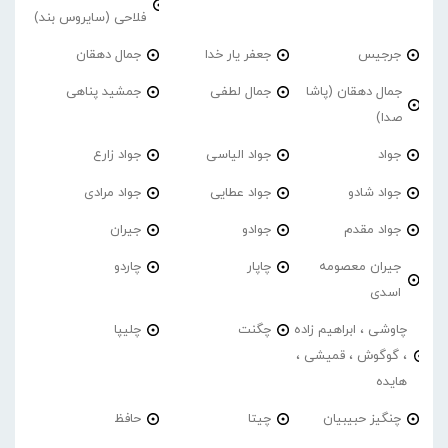
فلاحی (سایروس بند)
جرجیس
جعفر یار خدا
جمال دهقان
جمال دهقان (پاشا
جمال لطفی
جمشید پناهی
صدا)
جواد
جواد الیاسی
جواد زارع
جواد شادو
جواد عطایی
جواد مرادی
جواد مقدم
جوادو
جیران
جیران معصومه
چاپار
چاردو
اسدی
چاوشی ، ابراهیم زاده
چگنت
چلیپا
، گوگوش ، قمیشی ،
هایده
چنگیز حبیبیان
چیتا
حافظ