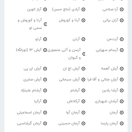
آرا صلاحی
آرادی (حاج حسن)
آراز الوین
آران براتی
آرتا و کوروش
آرتا و کوروش و
سمی لو
آرت‌من
آرتن
آرتو
آرسام سهرابی
آرسن و آتی منصوری
آرش 13 (نورالله)
و کیوان
آرش آهمه
آرش اچ ان
آرش ای پی
آرش جلالی و آقا فرا
آرش سبحانی
آرش صابری
آرشا رادین
آرشام
آرشام علینژاد
آرشان شهبازی
آرکاداش
آرکیا
آرمان
آرمان آوا
آرمان اسماعیلی
آرمان پارسا
آرمان حسینی
آرمان گرشاسبی