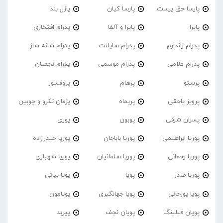
پارسا حق پرست
پارسا کیان
پازل بند
پایرا
پایرا و آلفا
پدرام افتخاری
پدرام ژاندارم
پدرام‌ سایلنت
پدرام شانه ساز
پدرام غلامی
پدرام موسمی
پدرام نجفیان
پرستو
پرهام
پروفسور
پرویز یاحقی
پریماه
پژمان تکرو و چوبین
پسران شرقی
پوبون
پوری
پوریا ابراهیمی
پوریا باباجان
پوریا حیدرزاده
پوریا رحمانی
پوریا سلمانیان
پوریا شهبازی
پوریا صدر
پویا
پویا بیاتی
پویا پورخانی
پویا جهانگیری
پویامون
پویان فیلینگ
پویان نجف
پیربد