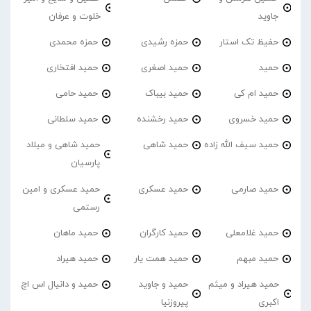
جاوید
خلوت و عرفان
حفیظ تک استار
حمزه رشیدی
حمزه محمدی
حمید
حمید اصغری
حمید افتخاری
حمید ام کی
حمید بیباک
حمید حامی
حمید خسروی
حمید رخشنده
حمید سلطانی
حمید سیف الله زاده
حمید شاهی
حمید شاهی و میلاد
پارسیان
حمید صارمی
حمید عسکری
حمید عسکری و امین
رستمی
حمید غلامعلی
حمید کارگران
حمید ماهان
حمید مبهم
حمید همت یار
حمید هیراد
حمید هیراد و میثم
حمید و جاوید
حمید و دانیال اس اچ
اکبری
پیروزنیا