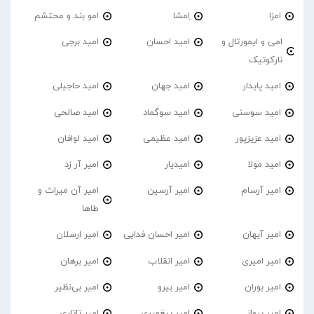
امزا
اِمشا
امو بند و محتشم
امی و ایمورتال و
امید احسان
امید برجی
نارکوتیک
امید پایدار
امید جهان
امید حاجیلی
امید سوسنی
امید سوگماد
امید صالحی
امید عزیزپور
امید عظیمی
امید لوافان
امید مولا
امیدیار
امیر آر زد
امیر آرسام
امیر آرسین
امیر آن میراث و
طاها
امیر آیهان
امیر احسان فدایی
امیر ارسلان
امیر امیری
امیر انقلاب
امیر برهان
امیر‌ بوران
امیر بیرو
امیر بی‌نظیر
امیر پرواز
امیر پیغمبری
امیر تاتاری