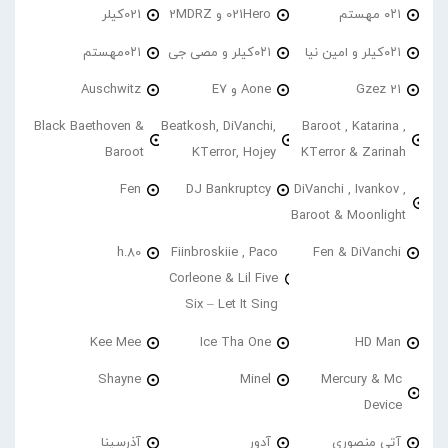
۰۲۱ مهستم
021Hero و 2MDRZ
021کیلر
۰۲۱کیلر و امین نیا
۰۲۱کیلر و مصی جی
۰۲۱مهستم
21 Gzez
Aone و E7
Auschwitz
Black Baethoven &
Beatkosh, DiVanchi,
Baroot , Katarina ,
Baroot
KTerror, Hojey
KTerror & Zarinah
Fen
DJ Bankruptcy
DiVanchi , Ivankov ,
Baroot & Moonlight
h.80
Fiinbroskiie , Paco
Fen & DiVanchi
Corleone & Lil Five
Six – Let It Sing
Kee Mee
Ice Tha One
HD Man
Shayne
Minel
Mercury & Mc
Device
آتی منصوری
آدور
آذرسینا