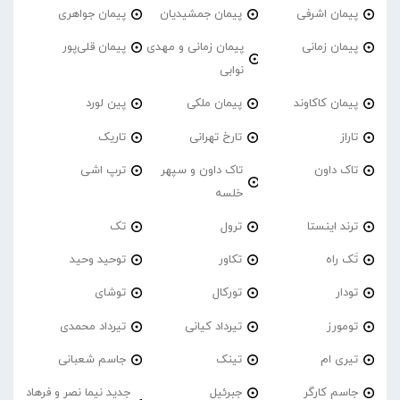
پیمان اشرفی
پیمان جمشیدیان
پیمان جواهری
پیمان زمانی
پیمان زمانی و مهدی
پیمان قلی‌پور
نوابی
پیمان کاکاوند
پیمان ملکی
پین لورد
تاراز
تارخ تهرانی
تاریک
تاک داون
تاک داون و سپهر
ترپ اشی
خلسه
ترند اینستا
ترول
تک
تَک راه
تکاور
توحید وحید
تودار
تورکال
توشای
تومورز
تیرداد کیانی
تیرداد محمدی
تیری ام
تینک
جاسم شعبانی
جاسم کارگر
جبرئیل
جدید نیما نصر و فرهاد