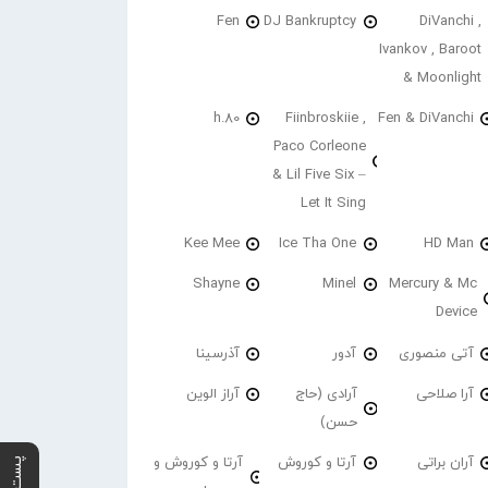
Fen
DJ Bankruptcy
DiVanchi ,
Ivankov , Baroot
& Moonlight
h.80
Fiinbroskiie ,
Fen & DiVanchi
Paco Corleone
& Lil Five Six –
Let It Sing
Kee Mee
Ice Tha One
HD Man
Shayne
Minel
Mercury & Mc
Device
آتی منصوری
آدور
آذرسینا
آرا صلاحی
آرادی (حاج
آراز الوین
حسن)
آران براتی
آرتا و کوروش
آرتا و کوروش و