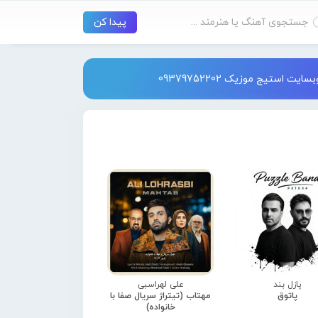
استیج موزیک 09379752202
پازل بند
علی لهراسبی
پاتوق
مهتاب (تیتراژ سریال صفا با
خانواده)