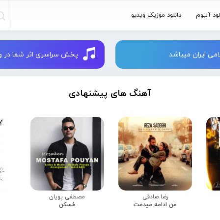
لود آلبوم
دانلود موزیک ویدیو
می ایران میباشد
پخش سراسری اثر شما در وبسایت 
آهنگ های پیشنهادی
رضا صادقی
مصطفی پویان
من ادامه میدمت
مُسکن