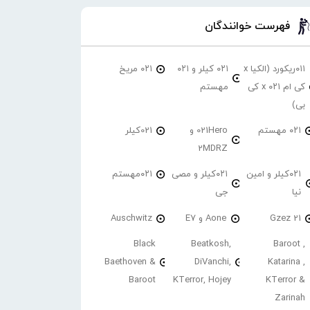
فهرست خوانندگان
۰۱۱ریکورد (الکیا x
۰۲۱ کیلر و ۰۲۱
۰۲۱ مریخ
کی ام ۰۲۱ x کی
مهستم
بی)
۰۲۱ مهستم
021Hero و
021کیلر
2MDRZ
۰۲۱کیلر و امین
۰۲۱کیلر و مصی
۰۲۱مهستم
نیا
جی
21 Gzez
Aone و E7
Auschwitz
Black
Beatkosh,
Baroot ,
Baethoven &
DiVanchi,
Katarina ,
Baroot
KTerror, Hojey
KTerror &
Zarinah