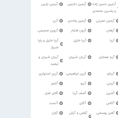
آرمین حسن زاده
آرمین دادرس
آرمین زارعی
و یاسین محمدی
آرمین نصرتی
آرمین واحدی
آرن
آرهان
آرون افشار
آروین صمیمی
آریا
آریا خلیل
آریا خلیل و پاپا
شیراز
آریا عصاران
آریان شیران
آریان شیران و
تبعید
آریانو
آرین ابراهیمی
آرین استواری
آرینی
آریو
آشور
آشین
آصف آریا
آقای اصل
آکاس
آکای
آنست
آهیر یوسفی
آواس و آرش
آوان