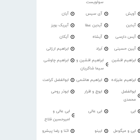
سولویست
آویش
آی سیس
آیان
آیدین
آیدین عطا
آیریک بویز
آیس دارسی
آیشاه
آیکان
آیین حسینی
اَبراد
ابراهیم ارزانی
ابراهیم افشین
ابراهیم افشین و
ابراهیم چاوشی
سیما شاکریان
ابراهیم علیزاده
ابراهیم هاشمی
ابوالفضل کرامت
ابوالفضل
ابوچ و اقرار
ابوذر روحی
محمدی
ابی
ابی عالی
ابی عالی و
امیرحسین فلاح
ابی و میگوعل
ابینو
اثنا و رضا پیشرو