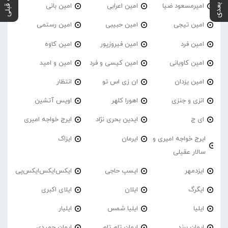
پست بعدی
پست قبلی
امیرمسعود ضیا
امین اعرابی
امین بانی
امین تیجی
امین حبیبی
امین رستمی
امین فرد
امین فیروزپور
امین کاوه
امین کاویانی
امین کیسی و فرد
امین و امید
امین یزدان
ان زی اس تو
انتظار
انزی و جنزی
اهورا کلهر
اویس آتشین
ای ج
ایدین بحری نژاد
ایرج خواجه امیری
ایرج خواجه امیری و
ایرمان
ایزاک
سالار عقیلی
ایزدمهر
ایسپ حاجی
ایکس‌ایکس‌ایکس‌پی
ایگرگ
ایلان
ایلای اکبری
ایلیا
ایلیا شمس
ایلیار
ایمان برند
ایمان تام تام
ایمان حمیدی