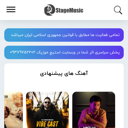
تمامی فعالیت ها مطابق با قوانین جمهوری اسلامی ایران میباشد
پخش سراسری اثر شما در وبسایت استیج موزیک 09379752202
آهنگ های پیشنهادی