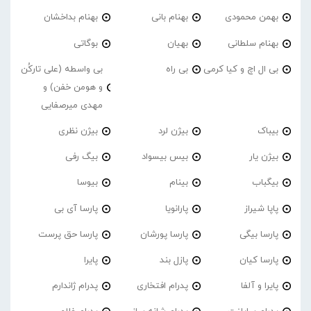
بهمن محمودی
بهنام بانی
بهنام بداخشان
بهنام سلطانی
بهیان
بوگاتی
بی ال اچ و کیا کرمی
بی راه
بی واسطه (علی تارکُن
و هومن خفن) و
مهدی میرصفایی
بیباک
بیژن لرد
بیژن نظری
بیژن یار
بیس بیسواد
بیگ رفی
بیگباب
بینام
بیوسا
پاپا شیراز
پارانویا
پارسا آی بی
پارسا بیگی
پارسا پورشان
پارسا حق پرست
پارسا کیان
پازل بند
پایرا
پایرا و آلفا
پدرام افتخاری
پدرام ژاندارم