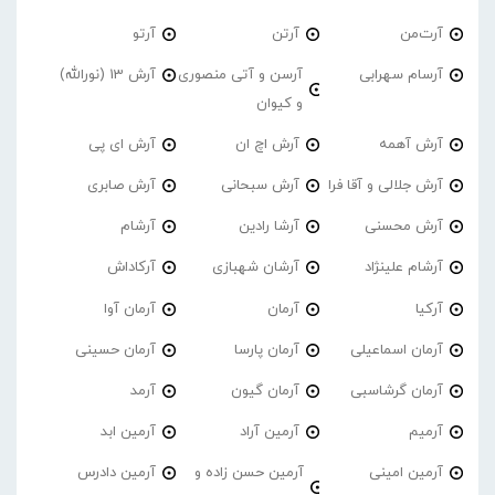
آرت‌من
آرتن
آرتو
آرسام سهرابی
آرسن و آتی منصوری
آرش 13 (نورالله)
و کیوان
آرش آهمه
آرش اچ ان
آرش ای پی
آرش جلالی و آقا فرا
آرش سبحانی
آرش صابری
آرش محسنی
آرشا رادین
آرشام
آرشام علینژاد
آرشان شهبازی
آرکاداش
آرکیا
آرمان
آرمان آوا
آرمان اسماعیلی
آرمان پارسا
آرمان حسینی
آرمان گرشاسبی
آرمان گیون
آرمد
آرمیم
آرمین آراد
آرمین ابد
آرمین امینی
آرمین حسن زاده و
آرمین دادرس