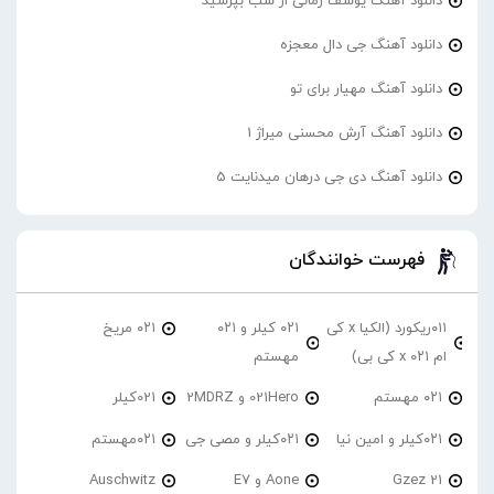
دانلود آهنگ یوسف زمانی از شب بپرسید
دانلود آهنگ جی دال معجزه
دانلود آهنگ مهیار برای تو
دانلود آهنگ آرش محسنی میراژ 1
دانلود آهنگ دی جی درهان میدنایت 5
فهرست خوانندگان
۰۱۱ریکورد (الکیا x کی
۰۲۱ کیلر و ۰۲۱
۰۲۱ مریخ
ام ۰۲۱ x کی بی)
مهستم
۰۲۱ مهستم
021Hero و 2MDRZ
021کیلر
۰۲۱کیلر و امین نیا
۰۲۱کیلر و مصی جی
۰۲۱مهستم
21 Gzez
Aone و E7
Auschwitz