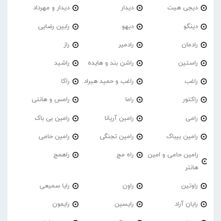
دیجی هیت
دیدار
دیدار و مهرداد
دینگو
دیهو
رابین رضایی
رادمان
رادمیر
راز
راستین
راشن بند و هایده
راشید
راغب
راغب و حمید هیراد
راکا
راکتور
راما
رامس و هانتی
رامی
رامین آریانا
رامین بی باک
رامین بیباک
رامین تجنگی
رامین حامی
رامین حامی و امین
راه مج
راهمج
هانتر
راوتین
راوِن
رایا سمیعی
رایان آراد
رایسین
رایمون