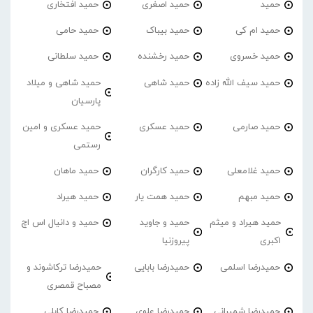
حمید
حمید اصغری
حمید افتخاری
حمید ام کی
حمید بیباک
حمید حامی
حمید خسروی
حمید رخشنده
حمید سلطانی
حمید سیف الله زاده
حمید شاهی
حمید شاهی و میلاد
پارسیان
حمید صارمی
حمید عسکری
حمید عسکری و امین
رستمی
حمید غلامعلی
حمید کارگران
حمید ماهان
حمید مبهم
حمید همت یار
حمید هیراد
حمید هیراد و میثم
حمید و جاوید
حمید و دانیال اس اچ
اکبری
پیروزنیا
حمیدرضا اسلمی
حمیدرضا بابایی
حمیدرضا ترکاشوند و
مصباح قمصری
حمیدرضا شمیرانی
حمیدرضا علوی
حمیدرضا کابلی