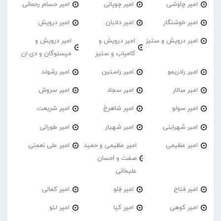
امیر چاوشی
امیر چوپانی
امیر حسام رحمانی
امیر خوشنگار
امیر دادبان
امیر درویش
امیر درویش و ستیز
امیر درویش و
امیر درویش و
کامیاب و ستیز
میستوگان و دی.ان
امیر رادریمو
امیر راستین
امیر رشوند
امیر سالار
امیر سجاد
امیر سروش
امیر سولو
امیر شاهرخ
امیر شریعت
امیر شهراینی
امیر شهیار
امیر طورانی
امیر عظیمی
امیر عظیمی و حمید
امیر علی نعمتی
صفت و احسان
علیخانی
امیر فتاح
امیر فِلو
امیر کمالی
امیر کوهی
امیر کیا
امیر لئو