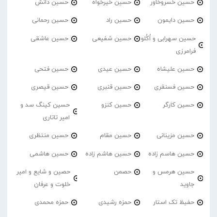
حسین خسروخاور
حسین خیرخواه
حسین دانش
حسین دایمون
حسین راد
حسین رحمانی
حسین سهرابی و اُکُلو
حسین شفیعی
حسین عاشقی
فرامرزی
حسین علیشاه
حسین عیدی
حسین فتحی
حسین فسنقری
حسین قنبری
حسین قیصری
حسین کارگر
حسین کنزو
حسین کینگ سد و
امیر تاتاری
حسین مزینانی
حسین مقام
حسین منتظری
حسین هاسم زاده
حسین هاشم زاده
حسین هاشمی
حسین هرمس و
حصمن
حصین و شایع و امیر
جاوید
خلوت و عرفان
حفیظ تک استار
حمزه رشیدی
حمزه محمدی