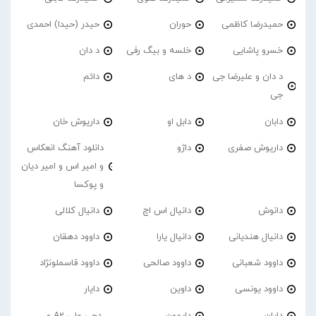
حمیدرضا کاظمی
حوران
حیدر (حیدا) احمدی
خسرو پاشایی
خلسه و بیگ رفی
د دان
د دان و علیرضا جی
د های
دائم
جی
دابان
دابل او
داریوش خان
داریوش صفری
داژو
دانلود آهنگ انعکاس
و امیر اس و امیر دیان
و پوکسا
دانوش
دانیال اس اچ
دانیال کلالی
دانیال هندیانی
دانیال یارا
داوود دهقان
داوود شعبانی
داوود صالحی
داوود قاسملونژاد
داوود یونسی
داوین
دایار
دایان
دایمون
دجی علی A2 و