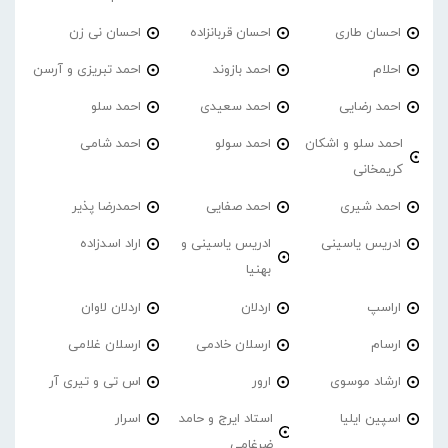
احسان طاری
احسان قربانزاده
احسان نی زن
احلام
احمد بازوند
احمد تبریزی و آرسن
احمد‌ رضایی
احمد سعیدی
احمد سلو
احمد سلو و اشکان
احمد سولو
احمد شامی
کریمخانی
احمد شیری
احمد صفایی
احمدرضا پذیر
ادریس یاسینی
ادریس یاسینی و
اراد اسدزاده
بهنیا
اراسپ
اردلان
اردلان لاوان
ارسام
ارسلان خادمی
ارسلان غلامی
ارشاد موسوی
ارور
اس تی و تیری آر
اسپین ایلیا
استاد ایرج و حامد
اسرار
ضرغامی