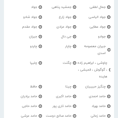
جمال لطفی
جمشید پناهی
جواد
جواد الیاسی
جواد زارع
جواد شادو
جواد عطایی
جواد مرادی
جواد مقدم
جوادو
جی دال
جیران
جیران معصومه
چاپار
چاردو
اسدی
چاوشی ، ابراهیم زاده
چگنت
چلیپا
، گوگوش ، قمیشی ،
هایده
چنگیز حبیبیان
چیتا
حافظ
حامد احمدی
حامد اکبری
حامد برادران
حامد بهراد
حامد تاری پور
حامد حاجی
حامد زمانی
حامد صالح دوست
حامد عرشی