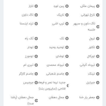
پیمان ملکی
پین لورد
تاراز
تارخ تهرانی
تاریک
تاک داون
تاک داون و سپهر
ترپ اشی
ترند اینستا
خلسه
ترول
تک
تَک راه
تکاور
توحید وحید
تودار
تورکال
توشای
تومورز
تیرداد کیانی
تیرداد محمدی
تیری ام
تینک
جاسم شعبانی
جاسم کارگر
جبرئیل
جدید نیما نصر و فرهاد
جرجیس
فلاحی (سایروس بند)
جعفر یار خدا
جمال دهقان
جمال دهقان (پاشا
صدا)