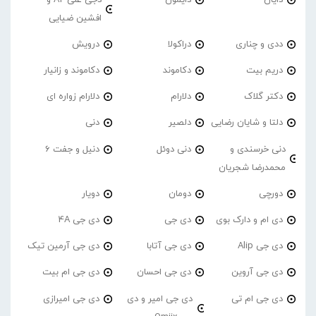
افشین ضیایی
ددی و چناری
دراکولا
درویش
دریم بیت
دکاموند
دکاموند و زانیار
دکتر گلاک
دلارام
دلارام زواره ای
دلتا و شایان رضایی
دلصیر
دنی
دنی خرسندی و
دنی دوئل
دنیل و جفت 6
محمدرضا شجریان
دورچی
دومان
دویار
دی ام و دارک بوی
دی جی
دی جی 4A
دی جی Alip
دی جی آتابا
دی جی آرمین تیک
دی جی آروین
دی جی احسان
دی جی ام بیت
دی جی ام تی
دی جی امیر و دی
دی جی امیرازی