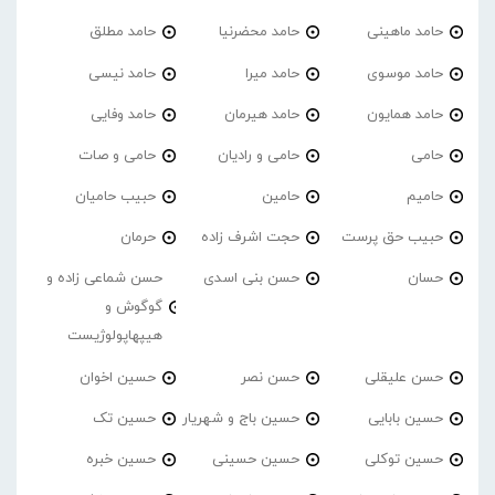
حامد ماهینی
حامد محضرنیا
حامد مطلق
حامد موسوی
حامد میرا
حامد نیسی
حامد همایون
حامد هیرمان
حامد وفایی
حامی
حامی و رادیان
حامی و صات
حامیم
حامین
حبیب حامیان
حبیب حق پرست
حجت اشرف زاده
حرمان
حسان
حسن بنی اسدی
حسن شماعی زاده و
گوگوش و
هیپهاپولوژیست
حسن علیقلی
حسن نصر
حسین اخوان
حسین بابایی
حسین باج و شهریار
حسین تک
حسین توکلی
حسین حسینی
حسین خبره