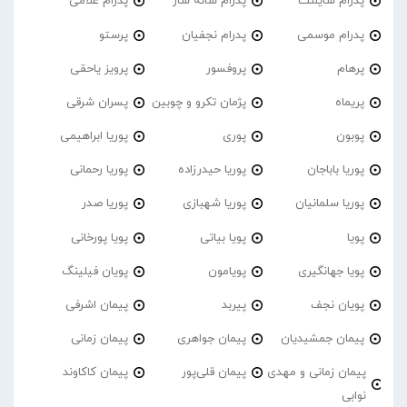
پدرام‌ سایلنت
پدرام شانه ساز
پدرام غلامی
پدرام موسمی
پدرام نجفیان
پرستو
پرهام
پروفسور
پرویز یاحقی
پریماه
پژمان تکرو و چوبین
پسران شرقی
پوبون
پوری
پوریا ابراهیمی
پوریا باباجان
پوریا حیدرزاده
پوریا رحمانی
پوریا سلمانیان
پوریا شهبازی
پوریا صدر
پویا
پویا بیاتی
پویا پورخانی
پویا جهانگیری
پویامون
پویان فیلینگ
پویان نجف
پیربد
پیمان اشرفی
پیمان جمشیدیان
پیمان جواهری
پیمان زمانی
پیمان زمانی و مهدی
پیمان قلی‌پور
پیمان کاکاوند
نوابی