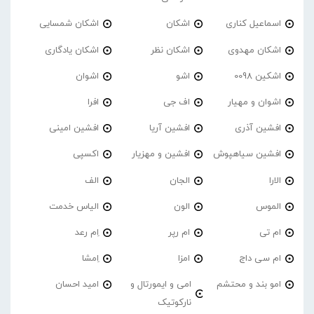
اسماعیل کناری
اشکان
اشکان شمسایی
اشکان مهدوی
اشکان نظر
اشکان یادگاری
اشکین 0098
اشو
اشوان
اشوان و مهیار
اف جی
افرا
افشین آذری
افشین آریا
افشین امینی
افشین سیاهپوش
افشین و مهزیار
اکسپی
الارا
الجان
الف
الموس
الون
الیاس خدمت
ام تی
ام رپر
اِم رعد
ام سی داج
امزا
اِمشا
امو بند و محتشم
امی و ایمورتال و
امید احسان
نارکوتیک