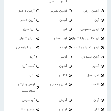
یاسین محمدی
آرمین زارعی
آرمین نصرتی
آرمین واحدی
آرن
آرهان
آرون افشار
آروین صمیمی
آریا
آریا خلیل
آریا خلیل و پاپا شیراز
آریا عصاران
آریان شیران
آریان شیران و تبعید
آریانو
آرین ابراهیمی
آرین استواری
آرینی
آریو
آشور
آشین
آصف آریا
آقای اصل
آکاس
آکای
آنست
آهیر یوسفی
آواس و آرش
سولویست
آوان
آویش
آی سیس
آیان
آیدین
آیدین عطا