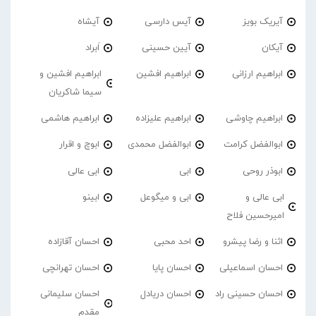
آیریک بویز
آیس دارسی
آیشاه
آیکان
آیین حسینی
اَبراد
ابراهیم ارزانی
ابراهیم افشین
ابراهیم افشین و
سیما شاکریان
ابراهیم چاوشی
ابراهیم علیزاده
ابراهیم هاشمی
ابوالفضل کرامت
ابوالفضل محمدی
ابوچ و اقرار
ابوذر روحی
ابی
ابی عالی
ابی عالی و
ابی و میگوعل
ابینو
امیرحسین فلاح
اثنا و رضا پیشرو
احد محبی
احسان آقازاده
احسان اسماعیلی
احسان پایا
احسان تهرانچی
احسان حسینی راد
احسان دریادل
احسان سلیمانی
مقدم