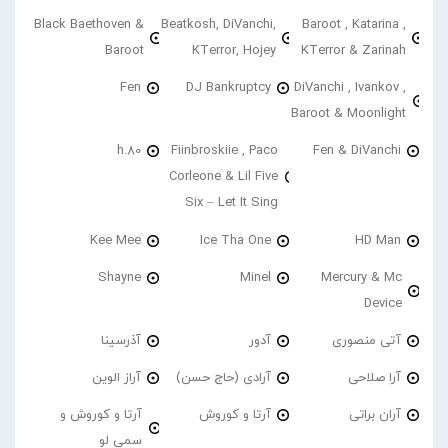
Black Baethoven &
Beatkosh, DiVanchi,
Baroot , Katarina ,
Baroot
KTerror, Hojey
KTerror & Zarinah
Fen
DJ Bankruptcy
DiVanchi , Ivankov ,
Baroot & Moonlight
h.80
Fiinbroskiie , Paco
Fen & DiVanchi
Corleone & Lil Five
Six – Let It Sing
Kee Mee
Ice Tha One
HD Man
Shayne
Minel
Mercury & Mc
Device
آتی منصوری
آدور
آذرسینا
آرا صلاحی
آرادی (حاج حسن)
آراز الوین
آران براتی
آرتا و کوروش
آرتا و کوروش و
سمی لو