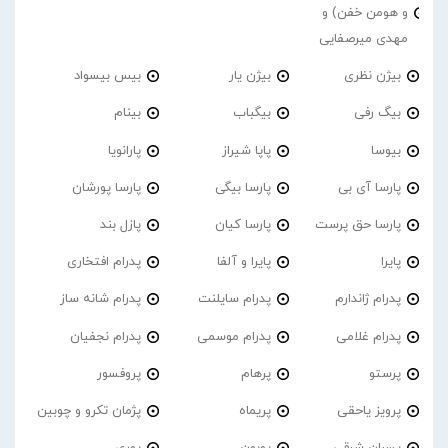
و هومن خفن) و
مهدی میرصفایی
بیژن نظری
بیژن یار
بیس بیسواد
بیگ رفی
بیگباب
بینام
بیوسا
پاپا شیراز
پارانویا
پارسا آی بی
پارسا بیگی
پارسا پورشان
پارسا حق پرست
پارسا کیان
پازل بند
پایرا
پایرا و آلفا
پدرام افتخاری
پدرام ژاندارم
پدرام‌ سایلنت
پدرام شانه ساز
پدرام غلامی
پدرام موسمی
پدرام نجفیان
پرستو
پرهام
پروفسور
پرویز یاحقی
پریماه
پژمان تکرو و چوبین