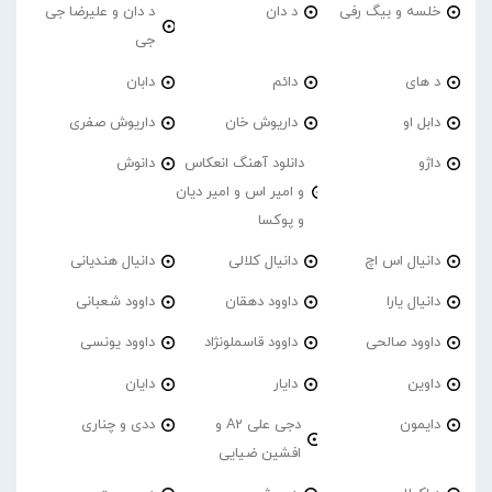
خلسه و بیگ رفی
د دان
د دان و علیرضا جی
جی
د های
دائم
دابان
دابل او
داریوش خان
داریوش صفری
داژو
دانلود آهنگ انعکاس
دانوش
و امیر اس و امیر دیان
و پوکسا
دانیال اس اچ
دانیال کلالی
دانیال هندیانی
دانیال یارا
داوود دهقان
داوود شعبانی
داوود صالحی
داوود قاسملونژاد
داوود یونسی
داوین
دایار
دایان
دایمون
دجی علی A2 و
ددی و چناری
افشین ضیایی