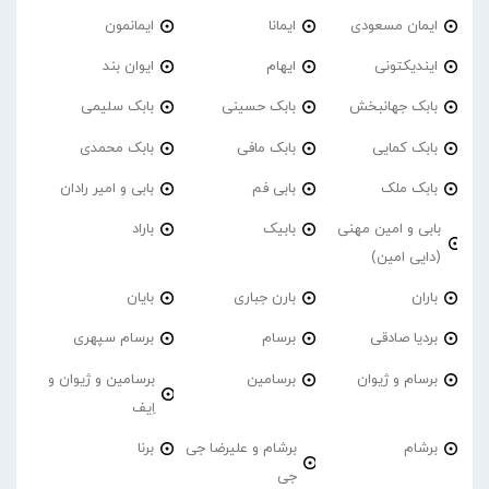
ایمان مسعودی
ایمانا
ایمانمون
ایندیکتونی
ایهام
ایوان بند
بابک جهانبخش
بابک حسینی
بابک سلیمی
بابک کمایی
بابک مافی
بابک محمدی
بابک ملک
بابی فم
بابی و امیر رادان
بابی و امین مهنی
بابیک
باراد
(دایی امین)
باران
بارن جباری
بایان
بردیا صادقی
برسام
برسام سپهری
برسام و ژیوان
برسامین
برسامین و ژیوان و
اِیف
برشام
برشام و علیرضا جی
برنا
جی