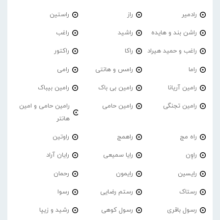
رادمیر
راز
راستین
راشن بند و هایده
راشید
راغب
راغب و حمید هیراد
راکا
راکتور
راما
رامس و هانتی
رامی
رامین آریانا
رامین بی باک
رامین بیباک
رامین تجنگی
رامین حامی
رامین حامی و امین
هانتر
راه مج
راهمج
راوتین
راوِن
رایا سمیعی
رایان آراد
رایسین
رایمون
رحمان
رستاک
رستم رضایی
رسوا
رسول باقری
رسول کوهی
رشید و زیپا