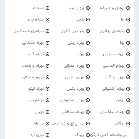
برهان و علیرضا
بروان بند
بسطام
بلا
بنجی
بنیا و چابو
بنیامین بهادری
بنیامین ذاکری
بنیامین مشتاقیان
بها
بهراد زینی
بهراد مشکانی
بهراد میرزایی
بهراز
بهرام آرام
بهرام الماسی
بهرام عمرانی
بهرام و بامداد
بهروز پایگان
بهروز لطفی
بهروز مسائلی
بهزاد آشتیانی
بهزاد پکس
بهزاد لیتو
بهمن
بهمن محمودی
بهنام بانی
بهنام بداخشان
بهنام سلطانی
بهیان
بوگاتی
بی ال اچ و کیا کرمی
بی راه
بی واسطه (علی تارکُن
بیباک
بیژن لرد