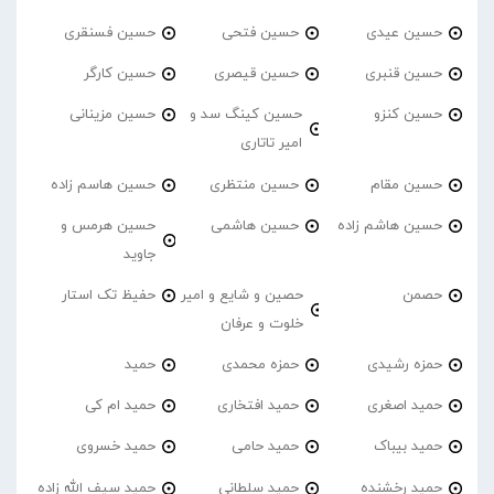
حسین عیدی
حسین فتحی
حسین فسنقری
حسین قنبری
حسین قیصری
حسین کارگر
حسین کنزو
حسین کینگ سد و
حسین مزینانی
امیر تاتاری
حسین مقام
حسین منتظری
حسین هاسم زاده
حسین هاشم زاده
حسین هاشمی
حسین هرمس و
جاوید
حصمن
حصین و شایع و امیر
حفیظ تک استار
خلوت و عرفان
حمزه رشیدی
حمزه محمدی
حمید
حمید اصغری
حمید افتخاری
حمید ام کی
حمید بیباک
حمید حامی
حمید خسروی
حمید رخشنده
حمید سلطانی
حمید سیف الله زاده