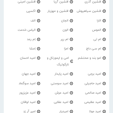
افشین آذری
افشین آریا
افشین امینی
افشین سیاهپوش
افشین و مهزیار
اکسپی
الارا
الجان
الف
الموس
الون
الیاس خدمت
ام تی
ام رپر
اِم رعد
ام سی داج
امزا
اِمشا
امو بند و محتشم
امی و ایمورتال و
امید احسان
نارکوتیک
امید برجی
امید پایدار
امید جهان
امید حاجیلی
امید سوسنی
امید سوگماد
امید صالحی
امید عرش
امید عزیزپور
امید عظیمی
امید عقابی
امید لوافان
امید مولا
امیدیار
امیر آر زد