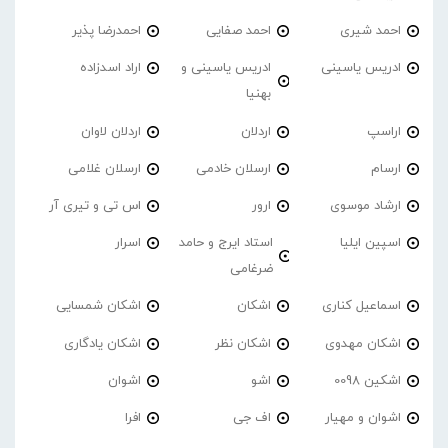
احمد شیری
احمد صفایی
احمدرضا پذیر
ادریس یاسینی
ادریس یاسینی و
اراد اسدزاده
بهنیا
اراسپ
اردلان
اردلان لاوان
ارسام
ارسلان خادمی
ارسلان غلامی
ارشاد موسوی
ارور
اس تی و تیری آر
اسپین ایلیا
استاد ایرج و حامد
اسرار
ضرغامی
اسماعیل کناری
اشکان
اشکان شمسایی
اشکان مهدوی
اشکان نظر
اشکان یادگاری
اشکین 0098
اشو
اشوان
اشوان و مهیار
اف جی
افرا