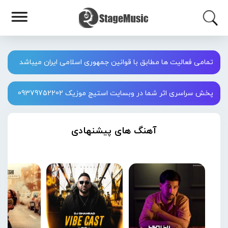
تمامی فعالیت ها مطابق با قوانین جمهوری اسلامی ایران میباشد
پخش سراسری اثر شما در وبسایت استیج موزیک 09379752202
آهنگ های پیشنهادی