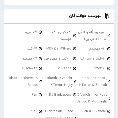
فهرست خوانندگان
۰۱۱ریکورد (الکیا x کی
۰۲۱ کیلر و ۰۲۱
۰۲۱ مریخ
ام ۰۲۱ x کی بی)
مهستم
۰۲۱ مهستم
021Hero و 2MDRZ
021کیلر
۰۲۱کیلر و امین نیا
۰۲۱کیلر و مصی جی
۰۲۱مهستم
21 Gzez
Aone و E7
Auschwitz
Black Baethoven &
Beatkosh, DiVanchi,
Baroot , Katarina ,
Baroot
KTerror, Hojey
KTerror & Zarinah
Fen
DJ Bankruptcy
DiVanchi , Ivankov ,
Baroot & Moonlight
h.80
Fiinbroskiie , Paco
Fen & DiVanchi