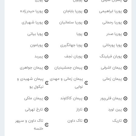
پسران شرقی
پوبون
پوری
پوریا ابراهیمی
پوریا باباجان
پوریا حیدرزاده
پوریا رحمانی
پوریا سلمانیان
پوریا شهبازی
پوریا صدر
پویا
پویا بیاتی
پویا پورخانی
پویا جهانگیری
پویامون
پویان فیلینگ
پویان نجف
پیربد
پیمان اشرفی
پیمان جمشیدیان
پیمان جواهری
پیمان زمانی
پیمان زمانی و مهدی
پیمان شهیدی و
نوابی
نیکول یو
پیمان قلی‌پور
پیمان کاکاوند
پیمان ملکی
پین لورد
تاراز
تارخ تهرانی
تاریک
تاک داون
تاک داون و سپهر
خلسه