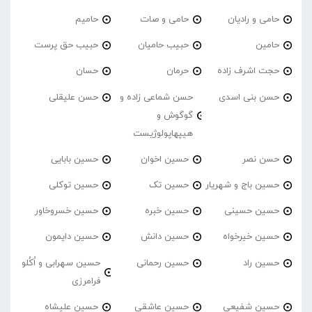
حامی و رادیان
حامی و صات
حامیم
حامین
حبیب حامیان
حبیب حق پرست
حجت اشرف زاده
حرمان
حسان
حسن بنی اسدی
حسن شماعی زاده و
حسن علیقلی
گوگوش و
هیپهاپولوژیست
حسن نصر
حسین اخوان
حسین بابایی
حسین باج و شهریار
حسین تک
حسین توکلی
حسین حسینی
حسین خبره
حسین خسروخاور
حسین خیرخواه
حسین دانش
حسین دایمون
حسین راد
حسین رحمانی
حسین سهرابی و اُکُلو
فرامرزی
حسین شفیعی
حسین عاشقی
حسین علیشاه