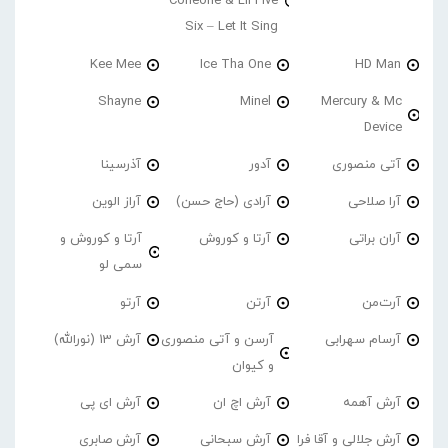
Corleone & Lil Five
Six – Let It Sing
Kee Mee
Ice Tha One
HD Man
Shayne
Minel
Mercury & Mc
Device
آتی منصوری
آدور
آذرسینا
آرا صلاحی
آرادی (حاج حسن)
آراز الوین
آران براتی
آرتا و کوروش
آرتا و کوروش و
سمی لو
آرت‌من
آرتن
آرتو
آرسام سهرابی
آرسن و آتی منصوری
آرش 13 (نورالله)
و کیوان
آرش آهمه
آرش اچ ان
آرش ای پی
آرش جلالی و آقا فرا
آرش سبحانی
آرش صابری