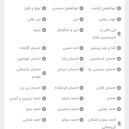
ابوالفضل کرامت
ابوالفضل محمدی
ابوچ و اقرار
ابوذر روحی
ابی
ابی عالی
ابی عالی و
ابی و میگوعل
ابینو
امیرحسین فلاح
اثنا و رضا پیشرو
احد محبی
احسان آقازاده
احسان اسماعیلی
احسان پایا
احسان تهرانچی
احسان حسینی راد
احسان دریادل
احسان سلیمانی
مقدم
احسان طاری
احسان قربانزاده
احسان نی زن
احلام
احمد بازوند
احمد تبریزی و آرسن
احمد‌ رضایی
احمد سعیدی
احمد سلو
احمد سلو و اشکان
احمد سولو
احمد شامی
کریمخانی