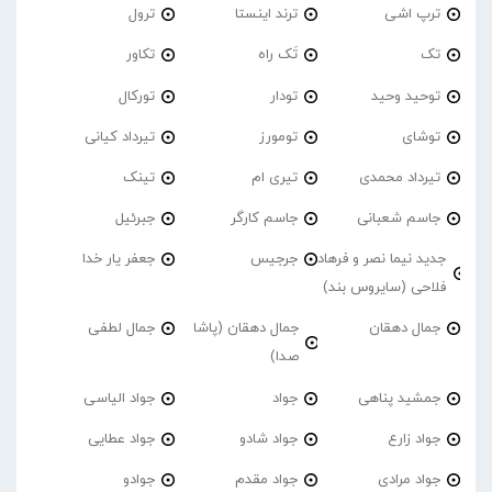
ترپ اشی
ترند اینستا
ترول
تک
تَک راه
تکاور
توحید وحید
تودار
تورکال
توشای
تومورز
تیرداد کیانی
تیرداد محمدی
تیری ام
تینک
جاسم شعبانی
جاسم کارگر
جبرئیل
جدید نیما نصر و فرهاد
جرجیس
جعفر یار خدا
فلاحی (سایروس بند)
جمال دهقان
جمال دهقان (پاشا
جمال لطفی
صدا)
جمشید پناهی
جواد
جواد الیاسی
جواد زارع
جواد شادو
جواد عطایی
جواد مرادی
جواد مقدم
جوادو