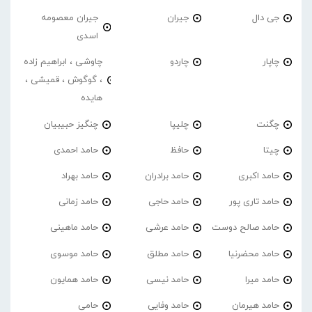
جی دال
جیران
جیران معصومه
اسدی
چاپار
چاردو
چاوشی ، ابراهیم زاده
، گوگوش ، قمیشی ،
هایده
چگنت
چلیپا
چنگیز حبیبیان
چیتا
حافظ
حامد احمدی
حامد اکبری
حامد برادران
حامد بهراد
حامد تاری پور
حامد حاجی
حامد زمانی
حامد صالح دوست
حامد عرشی
حامد ماهینی
حامد محضرنیا
حامد مطلق
حامد موسوی
حامد میرا
حامد نیسی
حامد همایون
حامد هیرمان
حامد وفایی
حامی