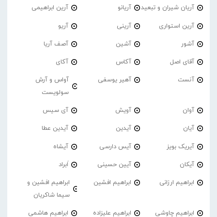
آریان شیران و تبعید
آریانو
آرین ابراهیمی
آرین استواری
آرینی
آریو
آشور
آشین
آصف آریا
آقای اصل
آکاس
آکای
آنست
آهیر یوسفی
آواس و آرش
سولویست
آوان
آویش
آی سیس
آیان
آیدین
آیدین عطا
آیریک بویز
آیس دارسی
آیشاه
آیکان
آیین حسینی
اَبراد
ابراهیم ارزانی
ابراهیم افشین
ابراهیم افشین و
سیما شاکریان
ابراهیم چاوشی
ابراهیم علیزاده
ابراهیم هاشمی