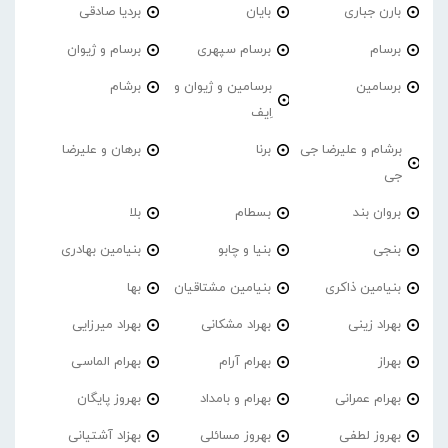
بارن جباری
بایان
بردیا صادقی
برسام
برسام سپهری
برسام و ژیوان
برسامین
برسامین و ژیوان و
برشام
اِیف
برشام و علیرضا جی
برنا
برهان و علیرضا
جی
بروان بند
بسطام
بلا
بنجی
بنیا و چابو
بنیامین بهادری
بنیامین ذاکری
بنیامین مشتاقیان
بها
بهراد زینی
بهراد مشکانی
بهراد میرزایی
بهراز
بهرام آرام
بهرام الماسی
بهرام عمرانی
بهرام و بامداد
بهروز پایگان
بهروز لطفی
بهروز مسائلی
بهزاد آشتیانی