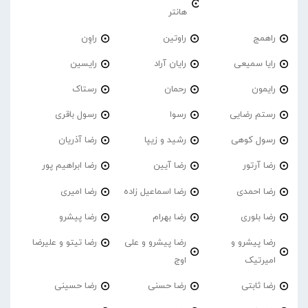
هانتر
راهمج
راوتین
راوِن
رایا سمیعی
رایان آراد
رایسین
رایمون
رحمان
رستاک
رستم رضایی
رسوا
رسول باقری
رسول کوهی
رشید و زیپا
رضا آذریان
رضا آرتور
رضا آیین
رضا ابراهیم پور
رضا احمدی
رضا اسماعیل زاده
رضا امیری
رضا بلوری
رضا بهرام
رضا پیشرو
رضا پیشرو و
رضا پیشرو و علی
رضا تیتو و علیرضا
امیرتیک
اوج
رضا ثابتی
رضا حسنی
رضا حسینی