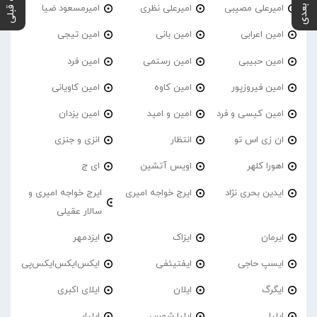
پست بعدی
پست قبلی
امیرعلی مصیبی
امیرعلی نظری
امیرمسعود ضیا
امین اعرابی
امین بانی
امین تیجی
امین حبیبی
امین رستمی
امین فرد
امین فیروزپور
امین کاوه
امین کاویانی
امین کیسی و فرد
امین و امید
امین یزدان
ان زی اس تو
انتظار
انزی و جنزی
اهورا کلهر
اویس آتشین
ای ج
ایدین بحری نژاد
ایرج خواجه امیری
ایرج خواجه امیری و
سالار عقیلی
ایرمان
ایزاک
ایزدمهر
ایسپ حاجی
ایفتیئفی
ایکس‌ایکس‌ایکس‌پی
ایگرگ
ایلان
ایلای اکبری
ایلیا
ایلیا شمس
ایلیار