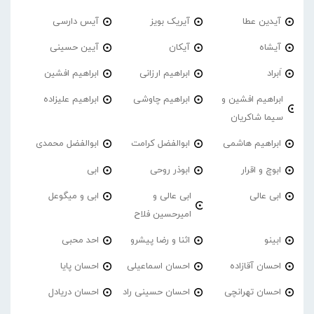
آیدین عطا
آیریک بویز
آیس دارسی
آیشاه
آیکان
آیین حسینی
اَبراد
ابراهیم ارزانی
ابراهیم افشین
ابراهیم افشین و
ابراهیم چاوشی
ابراهیم علیزاده
سیما شاکریان
ابراهیم هاشمی
ابوالفضل کرامت
ابوالفضل محمدی
ابوچ و اقرار
ابوذر روحی
ابی
ابی عالی
ابی عالی و
ابی و میگوعل
امیرحسین فلاح
ابینو
اثنا و رضا پیشرو
احد محبی
احسان آقازاده
احسان اسماعیلی
احسان پایا
احسان تهرانچی
احسان حسینی راد
احسان دریادل