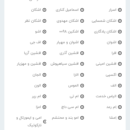
اسرار
اسماعیل کناری
اشکان
اشکان شمسایی
اشکان مهدوی
اشکان نظر
اشکان یادگاری
اشکین 0098
اشو
اشوان
اشوان و مهیار
اف جی
افرا
افشین آذری
افشین آریا
افشین امینی
افشین سیاهپوش
افشین و مهزیار
اکسپی
الارا
الجان
الف
الموس
الون
الیاس خدمت
ام تی
ام رپر
اِم رعد
ام سی داج
امزا
اِمشا
امو بند و محتشم
امی و ایمورتال و
نارکوتیک