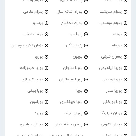
پایرا و آلفا
پدرام افتخاری
پدرام ژاندارم
پدرام‌ سایلنت
پدرام شانه ساز
پدرام غلامی
پدرام موسمی
پدرام نجفیان
پرستو
پرهام
پروفسور
پرویز یاحقی
پریماه
پژمان تکرو
پژمان تکرو و چوبین
پسران شرقی
پوبون
پوری
پوریا ابراهیمی
پوریا باباجان
پوریا حیدرزاده
پوریا رحمانی
پوریا سلمانیان
پوریا شهبازی
پوریا صدر
پویا
پویا بیاتی
پویا پورخانی
پویا جهانگیری
پویامون
پویان فیلینگ
پویان نجف
پیربد
پیمان اشرفی
پیمان جمشیدیان
پیمان جواهری
پیمان زمانی
پیمان زمانی و مهدی
پیمان شهیدی و