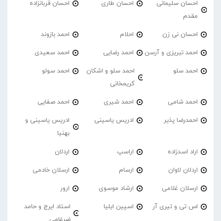
احسان سلیمانی
احسان طاری
احسان قربانزاده
مقدم
احسان نی زن
احلام
احمد بازوند
احمد تبریزی و آرسن
احمد‌ رضایی
احمد سعیدی
احمد سلو
احمد سلو و اشکان
احمد سولو
کریمخانی
احمد شامی
احمد شیری
احمد صفایی
احمدرضا پذیر
ادریس یاسینی
ادریس یاسینی و
بهنیا
اراد اسدزاده
اراسپ
اردلان
اردلان لاوان
ارسام
ارسلان خادمی
ارسلان غلامی
ارشاد موسوی
ارور
اس تی و تیری آر
اسپین ایلیا
استاد ایرج و حامد
ضرغامی