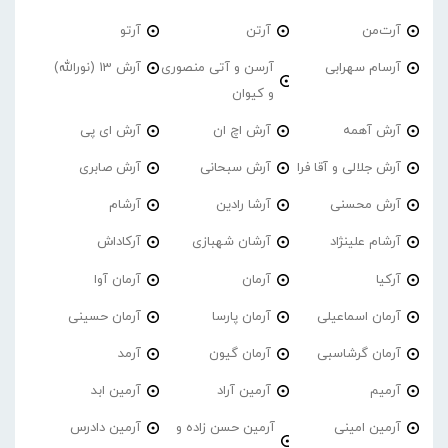
آرت‌من
آرتن
آرتو
آرسام سهرابی
آرسن و آتی منصوری
آرش 13 (نورالله)
و کیوان
آرش آهمه
آرش اچ ان
آرش ای پی
آرش جلالی و آقا فرا
آرش سبحانی
آرش صابری
آرش محسنی
آرشا رادین
آرشام
آرشام علینژاد
آرشان شهبازی
آرکاداش
آرکیا
آرمان
آرمان آوا
آرمان اسماعیلی
آرمان پارسا
آرمان حسینی
آرمان گرشاسبی
آرمان گیون
آرمد
آرمیم
آرمین آراد
آرمین ابد
آرمین امینی
آرمین حسن زاده و
آرمین دادرس