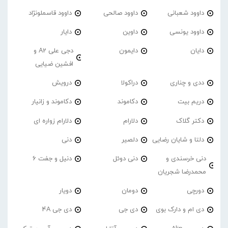
داوود شعبانی
داوود صالحی
داوود قاسملونژاد
داوود یونسی
داوین
دایار
دایان
دایمون
دجی علی A2 و
افشین ضیایی
ددی و چناری
دراکولا
درویش
دریم بیت
دکاموند
دکاموند و زانیار
دکتر گلاک
دلارام
دلارام زواره ای
دلتا و شایان رضایی
دلصیر
دنی
دنی خرسندی و
دنی دوئل
دنیل و جفت 6
محمدرضا شجریان
دورچی
دومان
دویار
دی ام و دارک بوی
دی جی
دی جی 4A