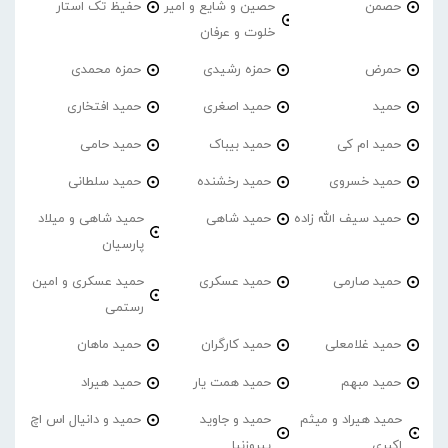
حصمن
حصین و شایع و امیر
حفیظ تک استار
خلوت و عرفان
حمرض
حمزه رشیدی
حمزه محمدی
حمید
حمید اصغری
حمید افتخاری
حمید ام کی
حمید بیباک
حمید حامی
حمید خسروی
حمید رخشنده
حمید سلطانی
حمید سیف الله زاده
حمید شاهی
حمید شاهی و میلاد
پارسیان
حمید صارمی
حمید عسکری
حمید عسکری و امین
رستمی
حمید غلامعلی
حمید کارگران
حمید ماهان
حمید مبهم
حمید همت یار
حمید هیراد
حمید هیراد و میثم
حمید و جاوید
حمید و دانیال اس اچ
اکبری
پیروزنیا