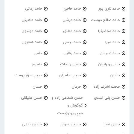
حامد تاری پور
حامد حاجی
حامد زمانی
حامد صالح دوست
حامد عرشی
حامد ماهینی
حامد محضرنیا
حامد مطلق
حامد موسوی
حامد میرا
حامد نیسی
حامد همایون
حامد هیرمان
حامد وفایی
حامی
حامی و رادیان
حامی و صات
حامیم
حامین
حبیب حامیان
حبیب حق پرست
حجت اشرف زاده
حرمان
حسان
حسن بنی اسدی
حسن شماعی زاده و
حسن علیقلی
گوگوش و
هیپهاپولوژیست
حسن نصر
حسین اخوان
حسین بابایی