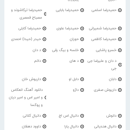
حمیدرضا اسلمی
حمیدرضا بابایی
حمیدرضا ترکاشوند و
مصباح قمصری
حمیدرضا شمیرانی
حمیدرضا علوی
حمیدرضا کابلی
حمیدرضا کاظمی
حوران
حیدر (حیدا) احمدی
خسرو پاشایی
خلسه و بیگ رفی
د دان
د دان و علیرضا جی
د های
دائم
جی
دابان
دابل او
داریوش خان
داریوش صفری
داژو
دانلود آهنگ انعکاس
و امیر اس و امیر دیان
و پوکسا
دانوش
دانیال اس اچ
دانیال کلالی
دانیال هندیانی
دانیال یارا
داوود دهقان