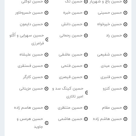
حسین باج و شهریار
حسین تک
حسین توکلی
حسین حسینی
حسین خبره
حسین خسروخاور
حسین خیرخواه
حسین دانش
حسین دایمون
حسین راد
حسین رحمانی
حسین سهرابی و اُکُلو
فرامرزی
حسین شفیعی
حسین عاشقی
حسین علیشاه
حسین عیدی
حسین فتحی
حسین فسنقری
حسین قنبری
حسین قیصری
حسین کارگر
حسین کنزو
حسین کینگ سد و
حسین مزینانی
امیر تاتاری
حسین مقام
حسین منتظری
حسین هاسم زاده
حسین هاشم زاده
حسین هاشمی
حسین هرمس و
جاوید