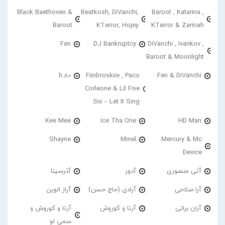
Black Baethoven &
Beatkosh, DiVanchi,
Baroot , Katarina ,
Baroot
KTerror, Hojey
KTerror & Zarinah
Fen
DJ Bankruptcy
DiVanchi , Ivankov ,
Baroot & Moonlight
h.80
Fiinbroskiie , Paco
Fen & DiVanchi
Corleone & Lil Five
Six – Let It Sing
Kee Mee
Ice Tha One
HD Man
Shayne
Minel
Mercury & Mc
Device
آتی منصوری
آدور
آذرسینا
آرا صلاحی
آرادی (حاج حسن)
آراز الوین
آران براتی
آرتا و کوروش
آرتا و کوروش و
سمی لو