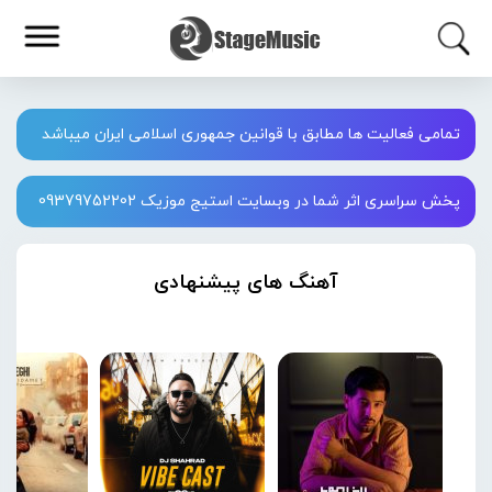
تمامی فعالیت ها مطابق با قوانین جمهوری اسلامی ایران میباشد
پخش سراسری اثر شما در وبسایت استیج موزیک 09379752202
آهنگ های پیشنهادی