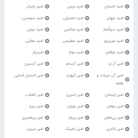
امید احسان
امید برجی
امید پایدار
امید جهان
امید حاجیلی
امید سوسنی
امید سوگماد
امید صالحی
امید عرش
امید عزیزپور
امید عظیمی
امید عقابی
امید لوافان
امید مولا
امیدیار
امیر آر زد
امیر آرسام
امیر آرسین
امیر آن میراث و
امیر آیهان
امیر احسان فدایی
طاها
امیر ارسلان
امیر امیری
امیر انقلاب
امیر برهان
امیر‌ بوران
امیر بیرو
امیر بی‌نظیر
امیر پرواز
امیر پیغمبری
امیر تاتاری
امیر تاجیک
امیر تبیان