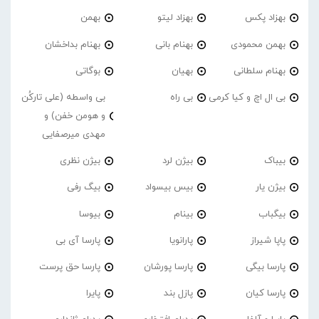
بهزاد پکس
بهزاد لیتو
بهمن
بهمن محمودی
بهنام بانی
بهنام بداخشان
بهنام سلطانی
بهیان
بوگاتی
بی ال اچ و کیا کرمی
بی راه
بی واسطه (علی تارکُن
و هومن خفن) و
مهدی میرصفایی
بیباک
بیژن لرد
بیژن نظری
بیژن یار
بیس بیسواد
بیگ رفی
بیگباب
بینام
بیوسا
پاپا شیراز
پارانویا
پارسا آی بی
پارسا بیگی
پارسا پورشان
پارسا حق پرست
پارسا کیان
پازل بند
پایرا