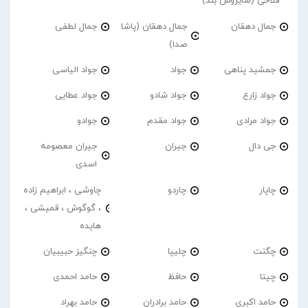
فلاحی (سایروس بند)
جمال دهقان
جمال دهقان (پاشا
جمال لطفی
صدا)
جمشید پناهی
جواد
جواد الیاسی
جواد زارع
جواد شادو
جواد عطایی
جواد مرادی
جواد مقدم
جوادو
جی دال
جیران
جیران معصومه
اسدی
چاپار
چاردو
چاوشی ، ابراهیم زاده
، گوگوش ، قمیشی ،
هایده
چگنت
چلیپا
چنگیز حبیبیان
چیتا
حافظ
حامد احمدی
حامد اکبری
حامد برادران
حامد بهراد