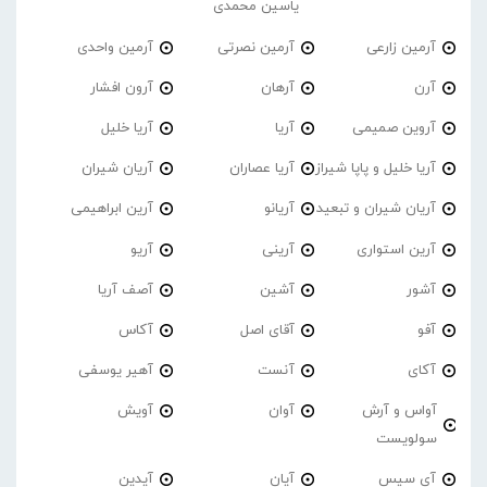
یاسین محمدی
آرمین زارعی
آرمین نصرتی
آرمین واحدی
آرن
آرهان
آرون افشار
آروین صمیمی
آریا
آریا خلیل
آریا خلیل و پاپا شیراز
آریا عصاران
آریان شیران
آریان شیران و تبعید
آریانو
آرین ابراهیمی
آرین استواری
آرینی
آریو
آشور
آشین
آصف آریا
آفو
آقای اصل
آکاس
آکای
آنست
آهیر یوسفی
آواس و آرش
آوان
آویش
سولویست
آی سیس
آیان
آیدین