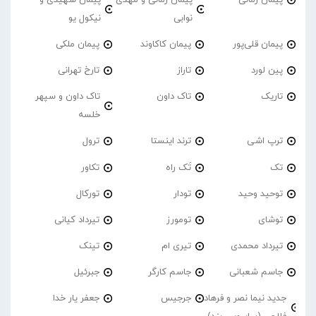
نوابی
نیکول یو
پیمان قلی‌پور
پیمان کاکاوند
پیمان ملکی
پین لورد
تاراز
تارخ تهرانی
تاریک
تاک داون
تاک داون و سپهر
خلسه
ترپ اشی
ترند اینستا
ترول
تک
تَک راه
تکاور
توحید وحید
تودار
تورکال
توشای
تومورز
تیرداد کیانی
تیرداد محمدی
تیری ام
تینک
جاسم شعبانی
جاسم کارگر
جبرئیل
جدید نیما نصر و فرهاد
جرجیس
جعفر یار خدا