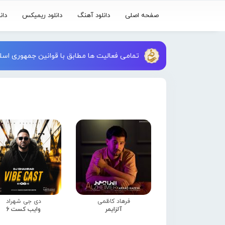
صفحه اصلی
دانلود آهنگ
دانلود ریمیکس
دان
تمامی فعالیت ها مطابق با قوانین جمهوری اسلا
فرهاد کاظمی
دی جی شهراد
آلزایمر
وایب کست 6