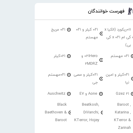
فهرست خوانندگان
۰۱۱ریکورد (الکیا x
۰۲۱ کیلر و ۰۲۱
۰۲۱ مریخ
کی ام ۰۲۱ x کی
مهستم
بی)
۰۲۱ مهستم
021Hero و
021کیلر
2MDRZ
۰۲۱کیلر و امین
۰۲۱کیلر و مصی
۰۲۱مهستم
نیا
جی
21 Gzez
Aone و E7
Auschwitz
Black
Beatkosh,
Baroot ,
Baethoven &
DiVanchi,
Katarina ,
Baroot
KTerror, Hojey
KTerror &
Zarinah