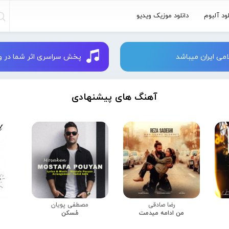
لود آلبوم
دانلود موزیک ویدیو
می ایران میباشد
پخش سراسری اثر شما در وبسایت 
آهنگ های پیشنهادی
رضا صادقی
مصطفی پویان
من ادامه میدمت
مُسکن