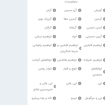
سولویست
آویش
آی سیس
آیان
آیدین
آیدین عطا
آیریک بویز
آیس دارسی
آیشاه
آیکان
آیین حسینی
اَبراد
ابراهیم ارزانی
ابراهیم افشین
ابراهیم افشین و
ابراهیم چاوشی
سیما شاکریان
ابراهیم علیزاده
ابراهیم هاشمی
ابوالفضل کرامت
ابوالفضل
ابوچ و اقرار
ابوذر روحی
محمدی
ابی
ابی عالی
ابی عالی و
امیرحسین فلاح
ابی و میگوعل
ابینو
اثنا و رضا پیشرو