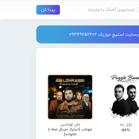
استیج موزیک 09379752202
پازل بند
علی لهراسبی
پاتوق
مهتاب (تیتراژ سریال صفا با
خانواده)