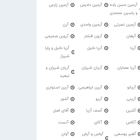
آرمین حسن زاده
آرمین دادرس
آرمین زارعی
و یاسین محمدی
آرمین نصرتی
آرمین واحدی
آرن
آرهان
آرون افشار
آروین صمیمی
آریا
آریا خلیل
آریا خلیل و پاپا
شیراز
آریا عصاران
آریان شیران
آریان شیران و
تبعید
آریانو
آرین ابراهیمی
آرین استواری
آرینی
آریو
آشور
آشین
آصف آریا
آقای اصل
آکاس
آکای
آنست
آهیر یوسفی
آواس و آرش
آوان