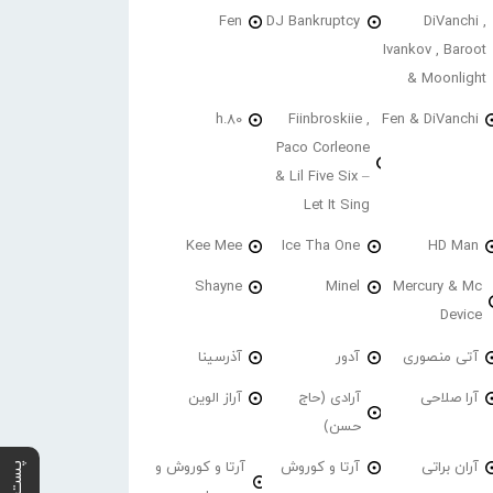
Fen
DJ Bankruptcy
DiVanchi ,
Ivankov , Baroot
& Moonlight
h.80
Fiinbroskiie ,
Fen & DiVanchi
Paco Corleone
& Lil Five Six –
Let It Sing
Kee Mee
Ice Tha One
HD Man
Shayne
Minel
Mercury & Mc
Device
آتی منصوری
آدور
آذرسینا
آرا صلاحی
آرادی (حاج
آراز الوین
حسن)
آران براتی
آرتا و کوروش
آرتا و کوروش و