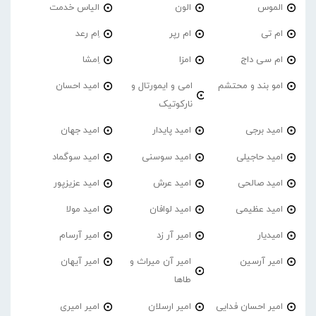
الموس
الون
الیاس خدمت
ام تی
ام رپر
اِم رعد
ام سی داج
امزا
اِمشا
امو بند و محتشم
امی و ایمورتال و
امید احسان
نارکوتیک
امید برجی
امید پایدار
امید جهان
امید حاجیلی
امید سوسنی
امید سوگماد
امید صالحی
امید عرش
امید عزیزپور
امید عظیمی
امید لوافان
امید مولا
امیدیار
امیر آر زد
امیر آرسام
امیر آرسین
امیر آن میراث و
امیر آیهان
طاها
امیر احسان فدایی
امیر ارسلان
امیر امیری