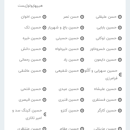
هیپهاپولوژیست
حسن علیقلی
حسن نصر
حسین اخوان
حسین بابایی
حسین باج و شهریار
حسین تک
حسین توکلی
حسین حسینی
حسین خبره
حسین خسروخاور
حسین خیرخواه
حسین دانش
حسین دایمون
حسین راد
حسین رحمانی
حسین سهرابی و اُکُلو
حسین شفیعی
حسین عاشقی
فرامرزی
حسین علیشاه
حسین عیدی
حسین فتحی
حسین فسنقری
حسین قنبری
حسین قیصری
حسین کارگر
حسین کنزو
حسین کینگ سد و
امیر تاتاری
حسین مزینانی
حسین مقام
حسین منتظری