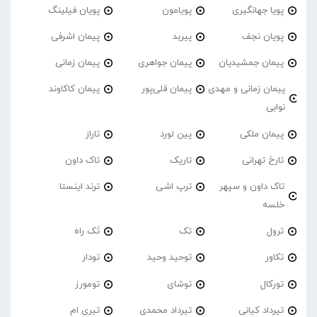
پویا جهانگیری
پویامون
پویان فیلینگ
پویان نجف
پیربد
پیمان اشرفی
پیمان جمشیدیان
پیمان جواهری
پیمان زمانی
پیمان زمانی و مهدی
پیمان قلی‌پور
پیمان کاکاوند
نوابی
پیمان ملکی
پین لورد
تاراز
تارخ تهرانی
تاریک
تاک داون
تاک داون و سپهر
ترپ اشی
ترند اینستا
خلسه
ترول
تک
تَک راه
تکاور
توحید وحید
تودار
تورکال
توشای
تومورز
تیرداد کیانی
تیرداد محمدی
تیری ام