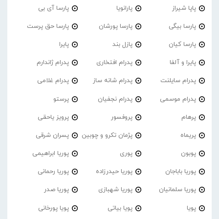
پاپا شیراز
پارانویا
پارسا آی بی
پارسا بیگی
پارسا پورشان
پارسا حق پرست
پارسا کیان
پازل بند
پایرا
پایرا و آلفا
پدرام افتخاری
پدرام ژاندارم
پدرام‌ سایلنت
پدرام شانه ساز
پدرام غلامی
پدرام موسمی
پدرام نجفیان
پرستو
پرهام
پروفسور
پرویز یاحقی
پریماه
پژمان تکرو و چوبین
پسران شرقی
پوبون
پوری
پوریا ابراهیمی
پوریا باباجان
پوریا حیدرزاده
پوریا رحمانی
پوریا سلمانیان
پوریا شهبازی
پوریا صدر
پویا
پویا بیاتی
پویا پورخانی