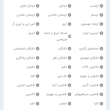
اراسپ
اردلان
اردلان لاوان
ارسام
ارسلان خادمی
ارسلان غلامی
ارشاد موسوی
ارور
اس تی و تیری آر
اسپین ایلیا
استاد ایرج و حامد
اسرار
ضرغامی
اسماعیل کناری
اشکان
اشکان شمسایی
اشکان مهدوی
اشکان نظر
اشکان یادگاری
اشکین 0098
اشو
اشوان
اشوان و مهیار
اف جی
افرا
افشین آذری
افشین آریا
افشین امینی
افشین سیاهپوش
افشین و مهزیار
اکسپی
الارا
الجان
الف