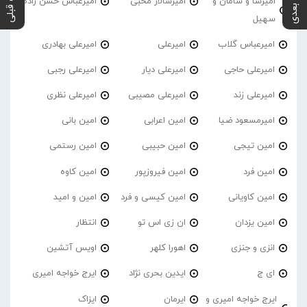
پست بعدی
پست قبلی
امیرسا و سامان و
امیرسالار محبی
امیرعباس حسن زاده
سهیل
امیرعباس گلاب
امیرعلی
امیرعلی بهادری
امیرعلی حاجی
امیرعلی دیار
امیرعلی رجبی
امیرعلی زند
امیرعلی مصیبی
امیرعلی نظری
امیرمسعود ضیا
امین اعرابی
امین بانی
امین تیجی
امین حبیبی
امین رستمی
امین فرد
امین فیروزپور
امین کاوه
امین کاویانی
امین کیسی و فرد
امین و امید
امین یزدان
ان زی اس تو
انتظار
انزی و جنزی
اهورا کلهر
اویس آتشین
ای ج
ایدین بحری نژاد
ایرج خواجه امیری
ایرج خواجه امیری و
ایرمان
ایزاک