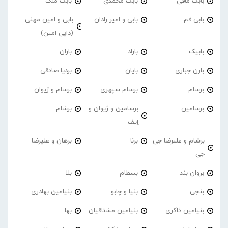
بابک مافی
بابک محمدی
بابک ملک
بابی فم
بابی و امیر رادان
بابی و امین مهنی
(دایی امین)
بابیک
باراد
باران
بارن جباری
بایان
بردیا صادقی
برسام
برسام سپهری
برسام و ژیوان
برسامین
برسامین و ژیوان و
برشام
اِیف
برشام و علیرضا جی
برنا
برهان و علیرضا
جی
بروان بند
بسطام
بلا
بنجی
بنیا و چابو
بنیامین بهادری
بنیامین ذاکری
بنیامین مشتاقیان
بها