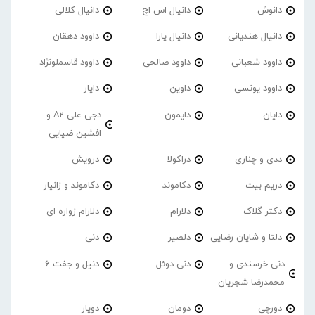
دانوش
دانیال اس اچ
دانیال کلالی
دانیال هندیانی
دانیال یارا
داوود دهقان
داوود شعبانی
داوود صالحی
داوود قاسملونژاد
داوود یونسی
داوین
دایار
دایان
دایمون
دجی علی A2 و
افشین ضیایی
ددی و چناری
دراکولا
درویش
دریم بیت
دکاموند
دکاموند و زانیار
دکتر گلاک
دلارام
دلارام زواره ای
دلتا و شایان رضایی
دلصیر
دنی
دنی خرسندی و
دنی دوئل
دنیل و جفت 6
محمدرضا شجریان
دورچی
دومان
دویار