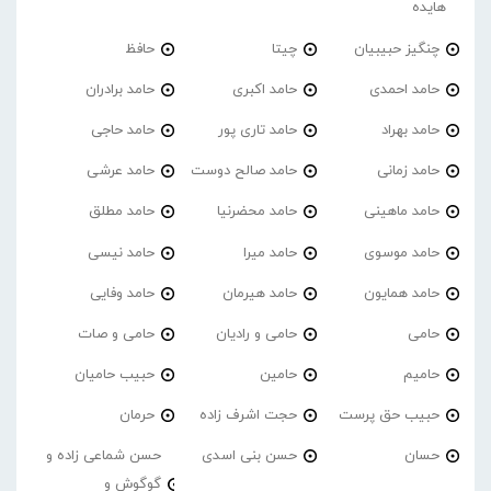
هایده
چنگیز حبیبیان
چیتا
حافظ
حامد احمدی
حامد اکبری
حامد برادران
حامد بهراد
حامد تاری پور
حامد حاجی
حامد زمانی
حامد صالح دوست
حامد عرشی
حامد ماهینی
حامد محضرنیا
حامد مطلق
حامد موسوی
حامد میرا
حامد نیسی
حامد همایون
حامد هیرمان
حامد وفایی
حامی
حامی و رادیان
حامی و صات
حامیم
حامین
حبیب حامیان
حبیب حق پرست
حجت اشرف زاده
حرمان
حسان
حسن بنی اسدی
حسن شماعی زاده و
گوگوش و