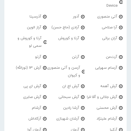
Device
آتی منصوری
آدور
آذرسینا
آرا صلاحی
آرادی (حاج حسن)
آراز الوین
آران براتی
آرتا و کوروش
آرتا و کوروش و
سمی لو
آرت‌من
آرتن
آرتو
آرسام سهرابی
آرسن و آتی منصوری
آرش 13 (نورالله)
و کیوان
آرش آهمه
آرش اچ ان
آرش ای پی
آرش جلالی و آقا فرا
آرش سبحانی
آرش صابری
آرش محسنی
آرشا رادین
آرشام
آرشام علینژاد
آرشان شهبازی
آرکاداش
آرکیا
آرمان
آرمان آوا