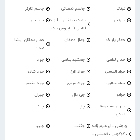
تینک
جاسم شعبانی
جاسم کارگر
جبرئیل
جدید نیما نصر و فرهاد
جرجیس
فلاحی (سایروس بند)
جعفر یار خدا
جمال دهقان
جمال دهقان (پاشا
صدا)
جمال لطفی
جمشید پناهی
جواد
جواد الیاسی
جواد زارع
جواد شادو
جواد عطایی
جواد مرادی
جواد مقدم
جوادو
جی دال
جیران
جیران معصومه
چاپار
چاردو
اسدی
چاوشی ، ابراهیم زاده
چگنت
چلیپا
، گوگوش ، قمیشی ،