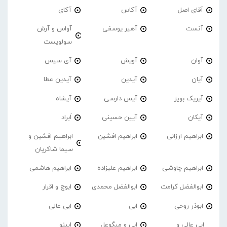
آقای اصل
آکاس
آکای
آنست
آهیر یوسفی
آواس و آرش
سولویست
آوان
آویش
آی سیس
آیان
آیدین
آیدین عطا
آیریک بویز
آیس دارسی
آیشاه
آیکان
آیین حسینی
اَبراد
ابراهیم ارزانی
ابراهیم افشین
ابراهیم افشین و
سیما شاکریان
ابراهیم چاوشی
ابراهیم علیزاده
ابراهیم هاشمی
ابوالفضل کرامت
ابوالفضل محمدی
ابوچ و اقرار
ابوذر روحی
ابی
ابی عالی
ابی عالی و
ابی و میگوعل
ابینو