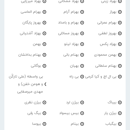
بهراد زینی
بهراد مشکانی
بهراد میرزایی
بهراز
بهرام آرام
بهرام الماسی
بهرام عمرانی
بهرام و بامداد
بهروز پایگان
بهروز لطفی
بهروز مسائلی
بهزاد آشتیانی
بهزاد پکس
بهزاد لیتو
بهمن
بهمن محمودی
بهنام بانی
بهنام بداخشان
بهنام سلطانی
بهیان
بوگاتی
بی ال اچ و کیا کرمی
بی راه
بی واسطه (علی تارکُن
و هومن خفن) و
مهدی میرصفایی
بیباک
بیژن لرد
بیژن نظری
بیژن یار
بیس بیسواد
بیگ رفی
بیگباب
بینام
بیوسا