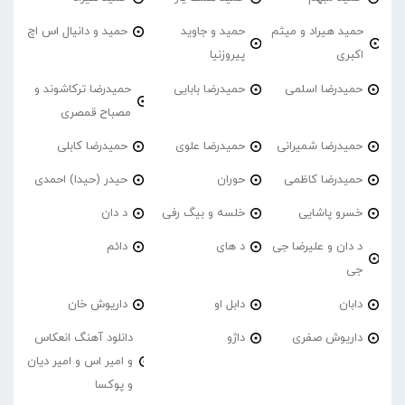
حمید هیراد و میثم
حمید و جاوید
حمید و دانیال اس اچ
اکبری
پیروزنیا
حمیدرضا اسلمی
حمیدرضا بابایی
حمیدرضا ترکاشوند و
مصباح قمصری
حمیدرضا شمیرانی
حمیدرضا علوی
حمیدرضا کابلی
حمیدرضا کاظمی
حوران
حیدر (حیدا) احمدی
خسرو پاشایی
خلسه و بیگ رفی
د دان
د دان و علیرضا جی
د های
دائم
جی
دابان
دابل او
داریوش خان
داریوش صفری
داژو
دانلود آهنگ انعکاس
و امیر اس و امیر دیان
و پوکسا