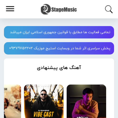
تمامی فعالیت ها مطابق با قوانین جمهوری اسلامی ایران میباشد
پخش سراسری اثر شما در وبسایت استیج موزیک 09379752202
آهنگ های پیشنهادی