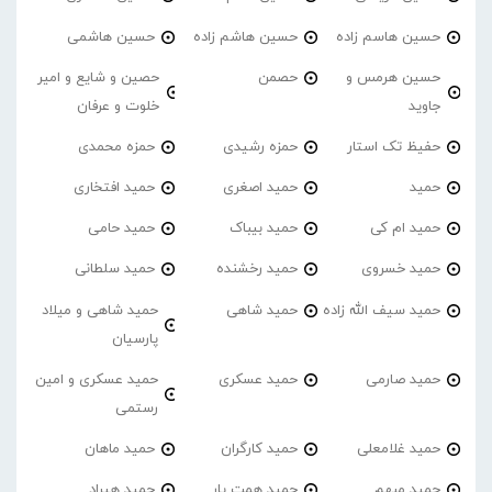
حسین هاسم زاده
حسین هاشم زاده
حسین هاشمی
حسین هرمس و
حصمن
حصین و شایع و امیر
جاوید
خلوت و عرفان
حفیظ تک استار
حمزه رشیدی
حمزه محمدی
حمید
حمید اصغری
حمید افتخاری
حمید ام کی
حمید بیباک
حمید حامی
حمید خسروی
حمید رخشنده
حمید سلطانی
حمید سیف الله زاده
حمید شاهی
حمید شاهی و میلاد
پارسیان
حمید صارمی
حمید عسکری
حمید عسکری و امین
رستمی
حمید غلامعلی
حمید کارگران
حمید ماهان
حمید مبهم
حمید همت یار
حمید هیراد