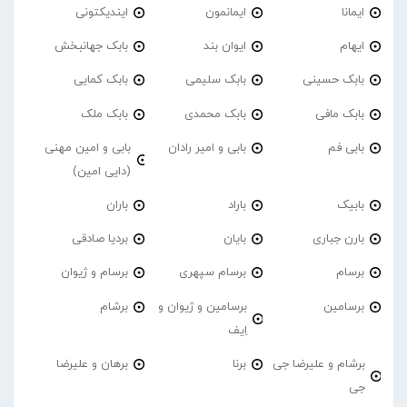
ایمانا
ایمانمون
ایندیکتونی
ایهام
ایوان بند
بابک جهانبخش
بابک حسینی
بابک سلیمی
بابک کمایی
بابک مافی
بابک محمدی
بابک ملک
بابی فم
بابی و امیر رادان
بابی و امین مهنی
(دایی امین)
بابیک
باراد
باران
بارن جباری
بایان
بردیا صادقی
برسام
برسام سپهری
برسام و ژیوان
برسامین
برسامین و ژیوان و
برشام
اِیف
برشام و علیرضا جی
برنا
برهان و علیرضا
جی