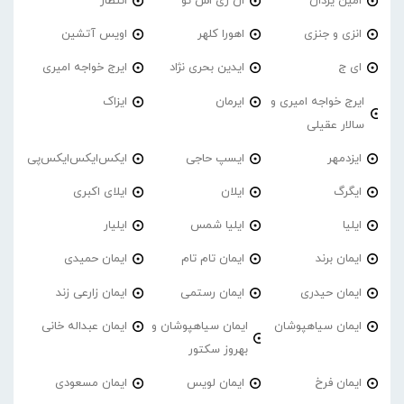
امین یزدان
ان زی اس تو
انتظار
انزی و جنزی
اهورا کلهر
اویس آتشین
ای ج
ایدین بحری نژاد
ایرج خواجه امیری
ایرج خواجه امیری و
ایرمان
ایزاک
سالار عقیلی
ایزدمهر
ایسپ حاجی
ایکس‌ایکس‌ایکس‌پی
ایگرگ
ایلان
ایلای اکبری
ایلیا
ایلیا شمس
ایلیار
ایمان برند
ایمان تام تام
ایمان حمیدی
ایمان حیدری
ایمان رستمی
ایمان زارعی زند
ایمان سیاهپوشان
ایمان سیاهپوشان و
ایمان عبداله خانی
بهروز سکتور
ایمان فرخ
ایمان لویس
ایمان مسعودی