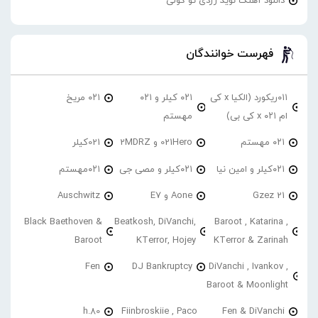
دانلود آهنگ نوید زردی تو گولی
فهرست خوانندگان
۰۱۱ریکورد (الکیا x کی
۰۲۱ کیلر و ۰۲۱
۰۲۱ مریخ
ام ۰۲۱ x کی بی)
مهستم
۰۲۱ مهستم
021Hero و 2MDRZ
021کیلر
۰۲۱کیلر و امین نیا
۰۲۱کیلر و مصی جی
۰۲۱مهستم
21 Gzez
Aone و E7
Auschwitz
Black Baethoven &
Beatkosh, DiVanchi,
Baroot , Katarina ,
Baroot
KTerror, Hojey
KTerror & Zarinah
Fen
DJ Bankruptcy
DiVanchi , Ivankov ,
Baroot & Moonlight
h.80
Fiinbroskiie , Paco
Fen & DiVanchi