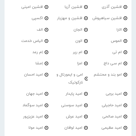
افشین آذری
افشین آریا
افشین امینی
افشین سیاهپوش
افشین و مهزیار
اکسپی
الارا
الجان
الف
الموس
الون
الیاس خدمت
ام تی
ام رپر
اِم رعد
ام سی داج
امزا
اِمشا
امو بند و محتشم
امی و ایمورتال و
امید احسان
نارکوتیک
امید برجی
امید پایدار
امید جهان
امید حاجیلی
امید سوسنی
امید سوگماد
امید صالحی
امید عرش
امید عزیزپور
امید عظیمی
امید لوافان
امید مولا