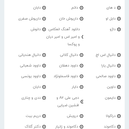
د های
دائم
دابان
دابل او
داریوش خان
داریوش صفری
داژو
دانلود آهنگ انعکاس
دانوش
و امیر اس و امیر دیان
و پوکسا
دانیال اس اچ
دانیال کلالی
دانیال هندیانی
دانیال یارا
داوود دهقان
داوود شعبانی
داوود صالحی
داوود قاسملونژاد
داوود یونسی
داوین
دایار
دایان
دایمون
دجی علی A2 و
ددی و چناری
افشین ضیایی
دراکولا
درویش
دریم بیت
دکاموند
دکاموند و زانیار
دکتر گلاک