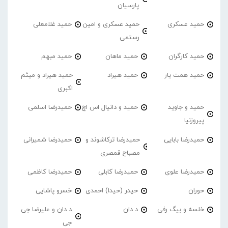
پارسیان
حمید عسکری
حمید عسکری و امین
حمید غلامعلی
رستمی
حمید کارگران
حمید ماهان
حمید مبهم
حمید همت یار
حمید هیراد
حمید هیراد و میثم
اکبری
حمید و جاوید
حمید و دانیال اس اچ
حمیدرضا اسلمی
پیروزنیا
حمیدرضا بابایی
حمیدرضا ترکاشوند و
حمیدرضا شمیرانی
مصباح قمصری
حمیدرضا علوی
حمیدرضا کابلی
حمیدرضا کاظمی
حوران
حیدر (حیدا) احمدی
خسرو پاشایی
خلسه و بیگ رفی
د دان
د دان و علیرضا جی
جی