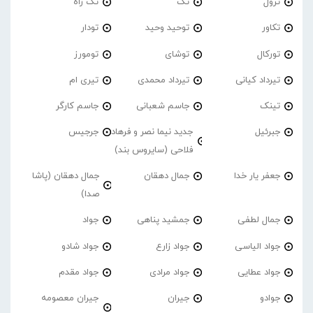
ترول
تک
تَک راه
تکاور
توحید وحید
تودار
تورکال
توشای
تومورز
تیرداد کیانی
تیرداد محمدی
تیری ام
تینک
جاسم شعبانی
جاسم کارگر
جبرئیل
جدید نیما نصر و فرهاد
جرجیس
فلاحی (سایروس بند)
جعفر یار خدا
جمال دهقان
جمال دهقان (پاشا
صدا)
جمال لطفی
جمشید پناهی
جواد
جواد الیاسی
جواد زارع
جواد شادو
جواد عطایی
جواد مرادی
جواد مقدم
جوادو
جیران
جیران معصومه