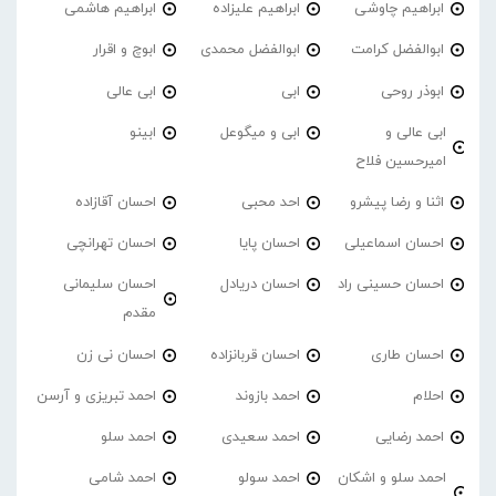
ابراهیم چاوشی
ابراهیم علیزاده
ابراهیم هاشمی
ابوالفضل کرامت
ابوالفضل محمدی
ابوچ و اقرار
ابوذر روحی
ابی
ابی عالی
ابی عالی و
ابی و میگوعل
ابینو
امیرحسین فلاح
اثنا و رضا پیشرو
احد محبی
احسان آقازاده
احسان اسماعیلی
احسان پایا
احسان تهرانچی
احسان حسینی راد
احسان دریادل
احسان سلیمانی
مقدم
احسان طاری
احسان قربانزاده
احسان نی زن
احلام
احمد بازوند
احمد تبریزی و آرسن
احمد‌ رضایی
احمد سعیدی
احمد سلو
احمد سلو و اشکان
احمد سولو
احمد شامی