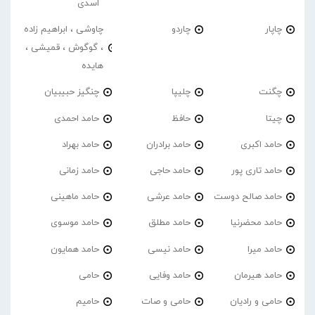
اسدی
چاپار
چاردو
چاوشی ، ابراهیم زاده
، گوگوش ، قمیشی ،
هایده
چگنت
چلیپا
چنگیز حبیبیان
چیتا
حافظ
حامد احمدی
حامد اکبری
حامد برادران
حامد بهراد
حامد تاری پور
حامد حاجی
حامد زمانی
حامد صالح دوست
حامد عرشی
حامد ماهینی
حامد محضرنیا
حامد مطلق
حامد موسوی
حامد میرا
حامد نیسی
حامد همایون
حامد هیرمان
حامد وفایی
حامی
حامی و رادیان
حامی و صات
حامیم