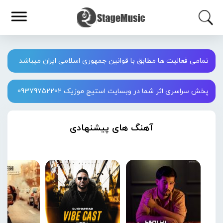
تمامی فعالیت ها مطابق با قوانین جمهوری اسلامی ایران میباشد
پخش سراسری اثر شما در وبسایت استیج موزیک 09379752202
آهنگ های پیشنهادی