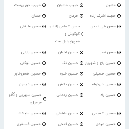
حامین
حبیب حامیان
حبیب حق پرست
حجت اشرف زاده
حرمان
حسان
حسن بنی اسدی
حسن شماعی زاده و
حسن علیقلی
گوگوش و
هیپهاپولوژیست
حسن نصر
حسین اخوان
حسین بابایی
حسین باج و شهریار
حسین تک
حسین توکلی
حسین حسینی
حسین خبره
حسین خسروخاور
حسین خیرخواه
حسین دانش
حسین دایمون
حسین راد
حسین رحمانی
حسین سهرابی و اُکُلو
فرامرزی
حسین شفیعی
حسین عاشقی
حسین علیشاه
حسین عیدی
حسین فتحی
حسین فسنقری