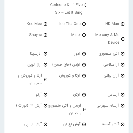
Corleone & Lil Five
Six – Let It Sing
Kee Mee
Ice Tha One
HD Man
Shayne
Minel
Mercury & Mc
Device
آتی منصوری
آدور
آذرسینا
آرا صلاحی
آرادی (حاج حسن)
آراز الوین
آران براتی
آرتا و کوروش
آرتا و کوروش و
سمی لو
آرت‌من
آرتن
آرتو
آرسام سهرابی
آرسن و آتی منصوری
آرش 13 (نورالله)
و کیوان
آرش آهمه
آرش اچ ان
آرش ای پی