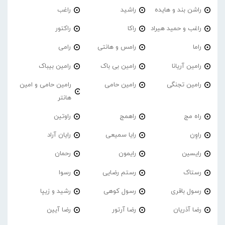
راشن بند و هایده
راشید
راغب
راغب و حمید هیراد
راکا
راکتور
راما
رامس و هانتی
رامی
رامین آریانا
رامین بی باک
رامین بیباک
رامین تجنگی
رامین حامی
رامین حامی و امین
هانتر
راه مج
راهمج
راوتین
راوِن
رایا سمیعی
رایان آراد
رایسین
رایمون
رحمان
رستاک
رستم رضایی
رسوا
رسول باقری
رسول کوهی
رشید و زیپا
رضا آذریان
رضا آرتور
رضا آیین