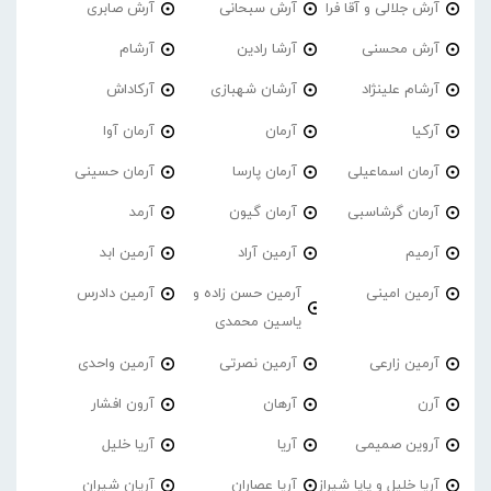
آرش جلالی و آقا فرا
آرش سبحانی
آرش صابری
آرش محسنی
آرشا رادین
آرشام
آرشام علینژاد
آرشان شهبازی
آرکاداش
آرکیا
آرمان
آرمان آوا
آرمان اسماعیلی
آرمان پارسا
آرمان حسینی
آرمان گرشاسبی
آرمان گیون
آرمد
آرمیم
آرمین آراد
آرمین ابد
آرمین امینی
آرمین حسن زاده و
آرمین دادرس
یاسین محمدی
آرمین زارعی
آرمین نصرتی
آرمین واحدی
آرن
آرهان
آرون افشار
آروین صمیمی
آریا
آریا خلیل
آریا خلیل و پاپا شیراز
آریا عصاران
آریان شیران