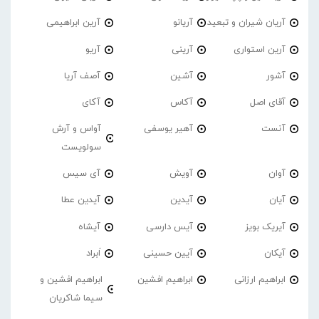
آریان شیران و تبعید
آریانو
آرین ابراهیمی
آرین استواری
آرینی
آریو
آشور
آشین
آصف آریا
آقای اصل
آکاس
آکای
آنست
آهیر یوسفی
آواس و آرش
سولویست
آوان
آویش
آی سیس
آیان
آیدین
آیدین عطا
آیریک بویز
آیس دارسی
آیشاه
آیکان
آیین حسینی
اَبراد
ابراهیم ارزانی
ابراهیم افشین
ابراهیم افشین و
سیما شاکریان