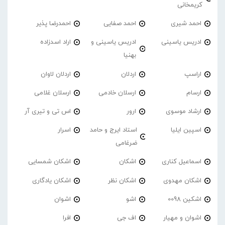
کریمخانی
احمد شیری
احمد صفایی
احمدرضا پذیر
ادریس یاسینی
ادریس یاسینی و
اراد اسدزاده
بهنیا
اراسپ
اردلان
اردلان لاوان
ارسام
ارسلان خادمی
ارسلان غلامی
ارشاد موسوی
ارور
اس تی و تیری آر
اسپین ایلیا
استاد ایرج و حامد
اسرار
ضرغامی
اسماعیل کناری
اشکان
اشکان شمسایی
اشکان مهدوی
اشکان نظر
اشکان یادگاری
اشکین 0098
اشو
اشوان
اشوان و مهیار
اف جی
افرا