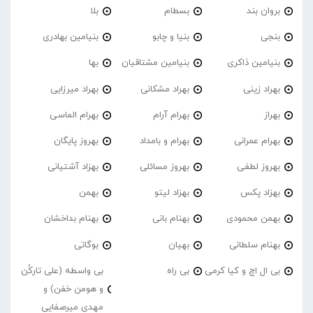
بروان بند
بسطام
بلا
بنجی
بنیا و چابو
بنیامین بهادری
بنیامین ذاکری
بنیامین مشتاقیان
بها
بهراد زینی
بهراد مشکانی
بهراد میرزایی
بهراز
بهرام آرام
بهرام الماسی
بهرام عمرانی
بهرام و بامداد
بهروز پایگان
بهروز لطفی
بهروز مسائلی
بهزاد آشتیانی
بهزاد پکس
بهزاد لیتو
بهمن
بهمن محمودی
بهنام بانی
بهنام بداخشان
بهنام سلطانی
بهیان
بوگاتی
بی ال اچ و کیا کرمی
بی راه
بی واسطه (علی تارکُن
و هومن خفن) و
مهدی میرصفایی