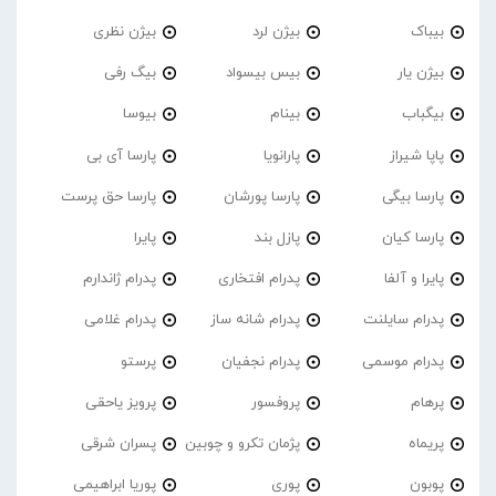
بیباک
بیژن لرد
بیژن نظری
بیژن یار
بیس بیسواد
بیگ رفی
بیگباب
بینام
بیوسا
پاپا شیراز
پارانویا
پارسا آی بی
پارسا بیگی
پارسا پورشان
پارسا حق پرست
پارسا کیان
پازل بند
پایرا
پایرا و آلفا
پدرام افتخاری
پدرام ژاندارم
پدرام‌ سایلنت
پدرام شانه ساز
پدرام غلامی
پدرام موسمی
پدرام نجفیان
پرستو
پرهام
پروفسور
پرویز یاحقی
پریماه
پژمان تکرو و چوبین
پسران شرقی
پوبون
پوری
پوریا ابراهیمی