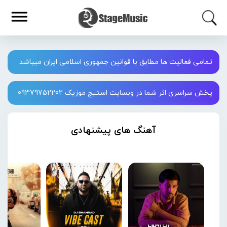
تمامی فعالیت ها مطابق با قوانین جمهوری اسلامی ایران میباشد
پخش سراسری اثر شما در وبسایت استیج موزیک 09379752202
آهنگ های پیشنهادی