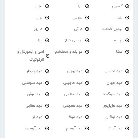
اکسپی
الارا
الجان
الف
الموس
الون
الیاس خدمت
ام تی
ام رپر
اِم رعد
ام سی داج
امزا
اِمشا
امو بند و محتشم
امی و ایمورتال و
نارکوتیک
امید احسان
امید برجی
امید پایدار
امید جهان
امید حاجیلی
امید سوسنی
امید سوگماد
امید صالحی
امید عرش
امید عزیزپور
امید عظیمی
امید عقابی
امید لوافان
امید مولا
امیدیار
امیر آر زد
امیر آرسام
امیر آرسین