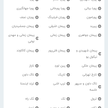
پویا بیاتی
پویا پورخانی
پویا جهانگیری
پویامون
پویان فیلینگ
پویان نجف
پیربد
پیمان اشرفی
پیمان جمشیدیان
پیمان جواهری
پیمان زمانی
پیمان زمانی و مهدی
نوابی
پیمان شهیدی و
پیمان قلی‌پور
پیمان کاکاوند
نیکول یو
پیمان ملکی
پین لورد
تاراز
تارخ تهرانی
تاریک
تاک داون
تاک داون و سپهر
ترپ اشی
ترند اینستا
خلسه
ترول
تک
تَک راه
تکاور
توحید وحید
تودار