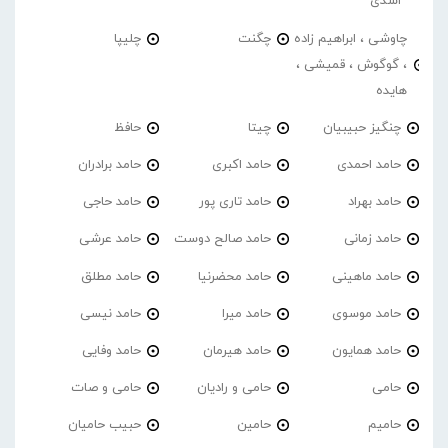
اسدی
چاوشی ، ابراهیم زاده
چگنت
چلیپا
، گوگوش ، قمیشی ،
هایده
چنگیز حبیبیان
چیتا
حافظ
حامد احمدی
حامد اکبری
حامد برادران
حامد بهراد
حامد تاری پور
حامد حاجی
حامد زمانی
حامد صالح دوست
حامد عرشی
حامد ماهینی
حامد محضرنیا
حامد مطلق
حامد موسوی
حامد میرا
حامد نیسی
حامد همایون
حامد هیرمان
حامد وفایی
حامی
حامی و رادیان
حامی و صات
حامیم
حامین
حبیب حامیان