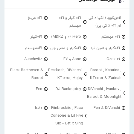
۰۱۱ریکورد (الکیا x کی
۰۲۱ کیلر و ۰۲۱
۰۲۱ مریخ
ام ۰۲۱ x کی بی)
مهستم
۰۲۱ مهستم
021Hero و 2MDRZ
021کیلر
۰۲۱کیلر و امین نیا
۰۲۱کیلر و مصی جی
۰۲۱مهستم
21 Gzez
Aone و E7
Auschwitz
Black Baethoven &
Beatkosh, DiVanchi,
Baroot , Katarina ,
Baroot
KTerror, Hojey
KTerror & Zarinah
Fen
DJ Bankruptcy
DiVanchi , Ivankov ,
Baroot & Moonlight
h.80
Fiinbroskiie , Paco
Fen & DiVanchi
Corleone & Lil Five
Six – Let It Sing