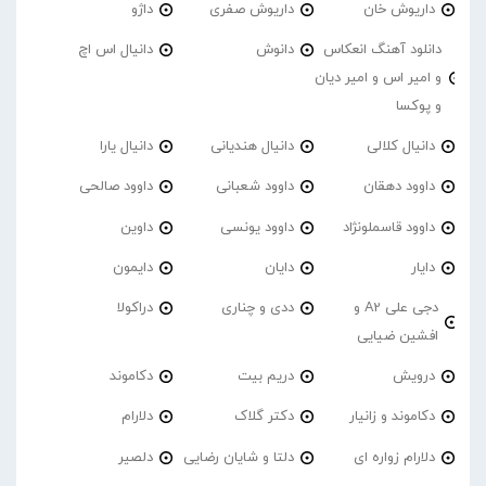
داریوش خان
داریوش صفری
داژو
دانلود آهنگ انعکاس
دانوش
دانیال اس اچ
و امیر اس و امیر دیان
و پوکسا
دانیال کلالی
دانیال هندیانی
دانیال یارا
داوود دهقان
داوود شعبانی
داوود صالحی
داوود قاسملونژاد
داوود یونسی
داوین
دایار
دایان
دایمون
دجی علی A2 و
ددی و چناری
دراکولا
افشین ضیایی
درویش
دریم بیت
دکاموند
دکاموند و زانیار
دکتر گلاک
دلارام
دلارام زواره ای
دلتا و شایان رضایی
دلصیر