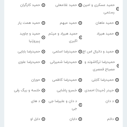
حمید عسکری و امین
حمید غلامعلی
حمید کارگران
رستمی
حمید ماهان
حمید مبهم
حمید همت یار
حمید هیراد
حمید هیراد و میثم
حمید و جاوید
اکبری
پیروزنیا
حمید و دانیال اس اچ
حمیدرضا اسلمی
حمیدرضا بابایی
حمیدرضا ترکاشوند و
حمیدرضا شمیرانی
حمیدرضا علوی
مصباح قمصری
حمیدرضا کابلی
حمیدرضا کاظمی
حوران
حیدر (حیدا) احمدی
خسرو پاشایی
خلسه و بیگ رفی
د دان
د دان و علیرضا جی
د های
جی
دائم
دابان
دابل او