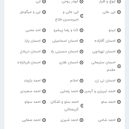
ابوچ و اقرار
ابوذر روحی
ابی
ابی عالی
ابی عالی و
ابی و میگوعل
امیرحسین فلاح
ابینو
اثنا و رضا پیشرو
احد محبی
احسان آقازاده
احسان اسماعیلی
احسان پایا
احسان تهرانچی
احسان حسینی راد
احسان دریادل
احسان سلیمانی
احسان طاری
احسان قربانزاده
مقدم
احسان نی زن
احلام
احمد بازوند
احمد تبریزی و آرسن
احمد‌ رضایی
احمد سعیدی
احمد سلو
احمد سلو و اشکان
احمد سولو
کریمخانی
احمد شامی
احمد شیری
احمد صفایی