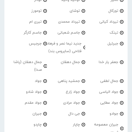
تورکال
توشای
تومورز
تیرداد کیانی
تیرداد محمدی
تیری ام
تینک
جاسم شعبانی
جاسم کارگر
جبرئیل
جدید نیما نصر و فرهاد
جرجیس
فلاحی (سایروس بند)
جعفر یار خدا
جمال دهقان
جمال دهقان (پاشا
صدا)
جمال لطفی
جمشید پناهی
جواد
جواد الیاسی
جواد زارع
جواد شادو
جواد عطایی
جواد مرادی
جواد مقدم
جوادو
جی دال
جیران
جیران معصومه
چاپار
چاردو