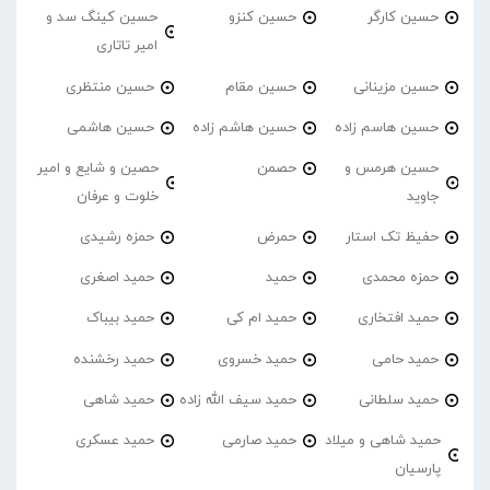
حسین کارگر
حسین کنزو
حسین کینگ سد و
امیر تاتاری
حسین مزینانی
حسین مقام
حسین منتظری
حسین هاسم زاده
حسین هاشم زاده
حسین هاشمی
حسین هرمس و
حصمن
حصین و شایع و امیر
جاوید
خلوت و عرفان
حفیظ تک استار
حمرض
حمزه رشیدی
حمزه محمدی
حمید
حمید اصغری
حمید افتخاری
حمید ام کی
حمید بیباک
حمید حامی
حمید خسروی
حمید رخشنده
حمید سلطانی
حمید سیف الله زاده
حمید شاهی
حمید شاهی و میلاد
حمید صارمی
حمید عسکری
پارسیان