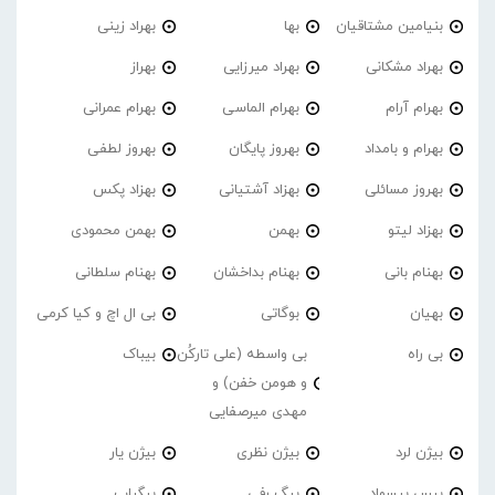
بنیامین مشتاقیان
بها
بهراد زینی
بهراد مشکانی
بهراد میرزایی
بهراز
بهرام آرام
بهرام الماسی
بهرام عمرانی
بهرام و بامداد
بهروز پایگان
بهروز لطفی
بهروز مسائلی
بهزاد آشتیانی
بهزاد پکس
بهزاد لیتو
بهمن
بهمن محمودی
بهنام بانی
بهنام بداخشان
بهنام سلطانی
بهیان
بوگاتی
بی ال اچ و کیا کرمی
بی راه
بی واسطه (علی تارکُن
بیباک
و هومن خفن) و
مهدی میرصفایی
بیژن لرد
بیژن نظری
بیژن یار
بیس بیسواد
بیگ رفی
بیگباب