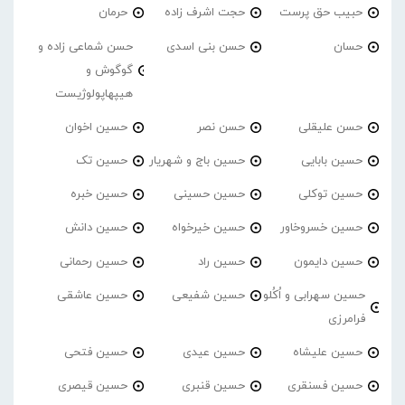
حبیب حق پرست
حجت اشرف زاده
حرمان
حسان
حسن بنی اسدی
حسن شماعی زاده و
گوگوش و
هیپهاپولوژیست
حسن علیقلی
حسن نصر
حسین اخوان
حسین بابایی
حسین باج و شهریار
حسین تک
حسین توکلی
حسین حسینی
حسین خبره
حسین خسروخاور
حسین خیرخواه
حسین دانش
حسین دایمون
حسین راد
حسین رحمانی
حسین سهرابی و اُکُلو
حسین شفیعی
حسین عاشقی
فرامرزی
حسین علیشاه
حسین عیدی
حسین فتحی
حسین فسنقری
حسین قنبری
حسین قیصری