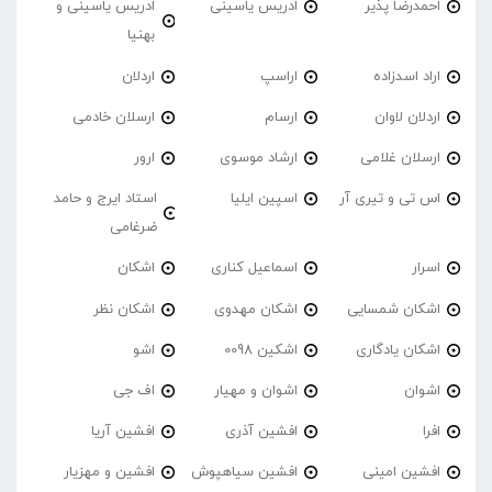
احمدرضا پذیر
ادریس یاسینی
ادریس یاسینی و
بهنیا
اراد اسدزاده
اراسپ
اردلان
اردلان لاوان
ارسام
ارسلان خادمی
ارسلان غلامی
ارشاد موسوی
ارور
اس تی و تیری آر
اسپین ایلیا
استاد ایرج و حامد
ضرغامی
اسرار
اسماعیل کناری
اشکان
اشکان شمسایی
اشکان مهدوی
اشکان نظر
اشکان یادگاری
اشکین 0098
اشو
اشوان
اشوان و مهیار
اف جی
افرا
افشین آذری
افشین آریا
افشین امینی
افشین سیاهپوش
افشین و مهزیار