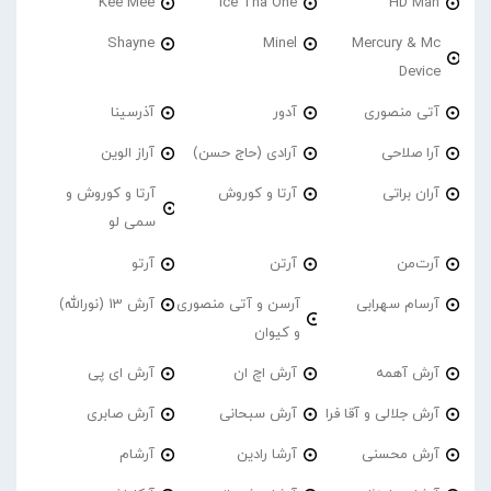
Kee Mee
Ice Tha One
HD Man
Shayne
Minel
Mercury & Mc
Device
آتی منصوری
آدور
آذرسینا
آرا صلاحی
آرادی (حاج حسن)
آراز الوین
آران براتی
آرتا و کوروش
آرتا و کوروش و
سمی لو
آرت‌من
آرتن
آرتو
آرسام سهرابی
آرسن و آتی منصوری
آرش 13 (نورالله)
و کیوان
آرش آهمه
آرش اچ ان
آرش ای پی
آرش جلالی و آقا فرا
آرش سبحانی
آرش صابری
آرش محسنی
آرشا رادین
آرشام