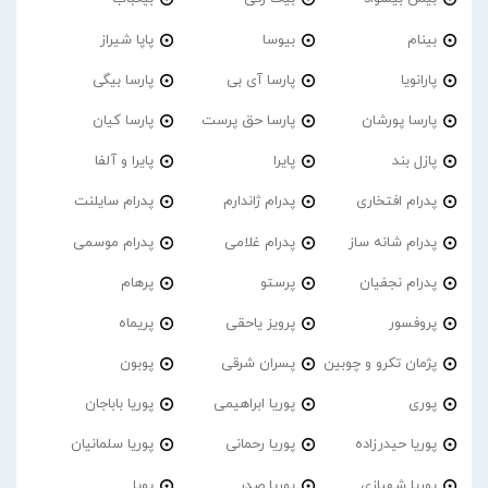
بینام
بیوسا
پاپا شیراز
پارانویا
پارسا آی بی
پارسا بیگی
پارسا پورشان
پارسا حق پرست
پارسا کیان
پازل بند
پایرا
پایرا و آلفا
پدرام افتخاری
پدرام ژاندارم
پدرام‌ سایلنت
پدرام شانه ساز
پدرام غلامی
پدرام موسمی
پدرام نجفیان
پرستو
پرهام
پروفسور
پرویز یاحقی
پریماه
پژمان تکرو و چوبین
پسران شرقی
پوبون
پوری
پوریا ابراهیمی
پوریا باباجان
پوریا حیدرزاده
پوریا رحمانی
پوریا سلمانیان
پوریا شهبازی
پوریا صدر
پویا