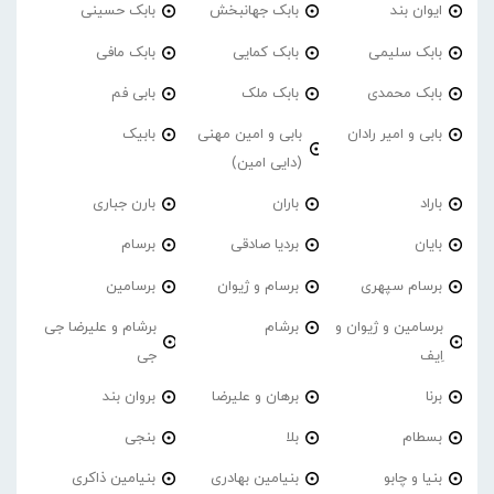
ایوان بند
بابک جهانبخش
بابک حسینی
بابک سلیمی
بابک کمایی
بابک مافی
بابک محمدی
بابک ملک
بابی فم
بابی و امیر رادان
بابی و امین مهنی
بابیک
(دایی امین)
باراد
باران
بارن جباری
بایان
بردیا صادقی
برسام
برسام سپهری
برسام و ژیوان
برسامین
برسامین و ژیوان و
برشام
برشام و علیرضا جی
اِیف
جی
برنا
برهان و علیرضا
بروان بند
بسطام
بلا
بنجی
بنیا و چابو
بنیامین بهادری
بنیامین ذاکری