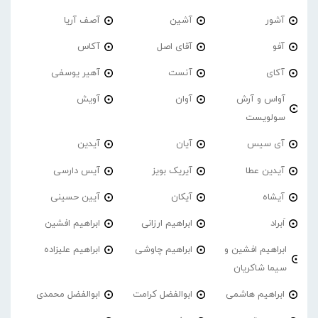
آشور
آشین
آصف آریا
آفو
آقای اصل
آکاس
آکای
آنست
آهیر یوسفی
آواس و آرش
آوان
آویش
سولویست
آی سیس
آیان
آیدین
آیدین عطا
آیریک بویز
آیس دارسی
آیشاه
آیکان
آیین حسینی
اَبراد
ابراهیم ارزانی
ابراهیم افشین
ابراهیم افشین و
ابراهیم چاوشی
ابراهیم علیزاده
سیما شاکریان
ابراهیم هاشمی
ابوالفضل کرامت
ابوالفضل محمدی