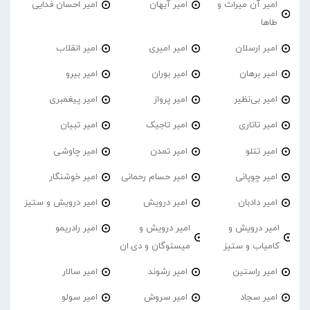
امیر آن میراث و
امیر آیهان
امیر احسان فدایی
طاها
امیر ارسلان
امیر امیری
امیر انقلاب
امیر برهان
امیر‌ بوران
امیر بیرو
امیر بی‌نظیر
امیر پرواز
امیر پیغمبری
امیر تاتاری
امیر تاجیک
امیر تبیان
امیر تتلو
امیر تمدن
امیر چاوشی
امیر چوپانی
امیر حسام رحمانی
امیر خوشنگار
امیر دادبان
امیر درویش
امیر درویش و ستیز
امیر درویش و
امیر درویش و
امیر رادریمو
کامیاب و ستیز
میستوگان و دی.ان
امیر راستین
امیر رشوند
امیر سالار
امیر سجاد
امیر سروش
امیر سولو