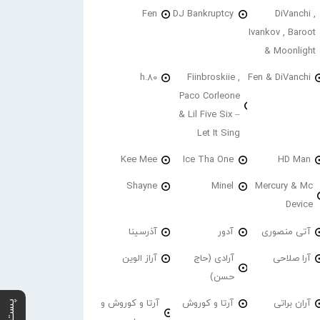
Fen
DJ Bankruptcy
DiVanchi ,
Ivankov , Baroot
& Moonlight
h.80
Fiinbroskiie ,
Fen & DiVanchi
Paco Corleone
& Lil Five Six –
Let It Sing
Kee Mee
Ice Tha One
HD Man
Shayne
Minel
Mercury & Mc
Device
آتی منصوری
آدور
آذرسینا
آرا صلاحی
آرادی (حاج
آراز الوین
حسن)
آران براتی
آرتا و کوروش
آرتا و کوروش و