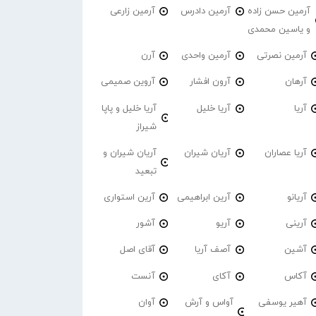
آرمین حسن زاده
آرمین دادرس
آرمین زارعی
و یاسین محمدی
آرمین نصرتی
آرمین واحدی
آرن
آرهان
آرون افشار
آروین صمیمی
آریا
آریا خلیل
آریا خلیل و پاپا
شیراز
آریا عصاران
آریان شیران
آریان شیران و
تبعید
آریانو
آرین ابراهیمی
آرین استواری
آرینی
آریو
آشور
آشین
آصف آریا
آقای اصل
آکاس
آکای
آنست
آهیر یوسفی
آواس و آرش
آوان