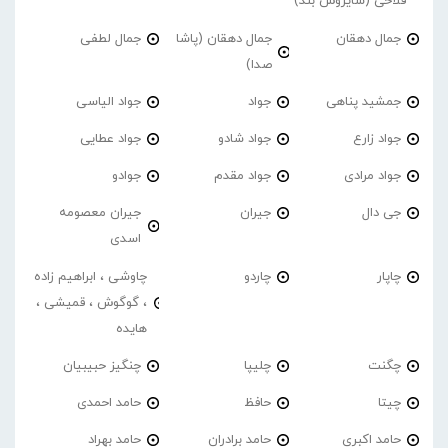
فلاحی (سایروس بند)
جمال دهقان
جمال دهقان (پاشا
جمال لطفی
صدا)
جمشید پناهی
جواد
جواد الیاسی
جواد زارع
جواد شادو
جواد عطایی
جواد مرادی
جواد مقدم
جوادو
جی دال
جیران
جیران معصومه
اسدی
چاپار
چاردو
چاوشی ، ابراهیم زاده
، گوگوش ، قمیشی ،
هایده
چگنت
چلیپا
چنگیز حبیبیان
چیتا
حافظ
حامد احمدی
حامد اکبری
حامد برادران
حامد بهراد