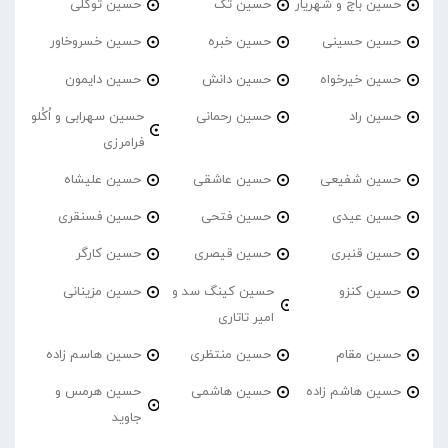
حسین باج و شهریار
حسین تک
حسین توکلی
حسین حسینی
حسین خبره
حسین خسروخاور
حسین خیرخواه
حسین دانش
حسین دایمون
حسین راد
حسین رحمانی
حسین سهرابی و اُکُلو
فرامرزی
حسین شفیعی
حسین عاشقی
حسین علیشاه
حسین عیدی
حسین فتحی
حسین فسنقری
حسین قنبری
حسین قیصری
حسین کارگر
حسین کنزو
حسین کینگ سد و
حسین مزینانی
امیر تاتاری
حسین مقام
حسین منتظری
حسین هاسم زاده
حسین هاشم زاده
حسین هاشمی
حسین هرمس و
جاوید