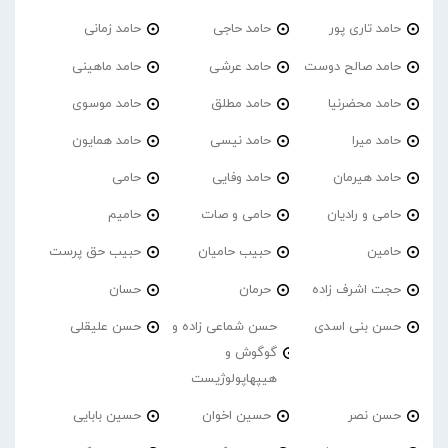
حامد تاری پور
حامد حاجی
حامد زمانی
حامد صالح دوست
حامد عرشی
حامد ماهینی
حامد محضرنیا
حامد مطلق
حامد موسوی
حامد میرا
حامد نیسی
حامد همایون
حامد هیرمان
حامد وفایی
حامی
حامی و رادیان
حامی و صات
حامیم
حامین
حبیب حامیان
حبیب حق پرست
حجت اشرف زاده
حرمان
حسان
حسن بنی اسدی
حسن شماعی زاده و
حسن علیقلی
گوگوش و
هیپهاپولوژیست
حسن نصر
حسین اخوان
حسین بابایی