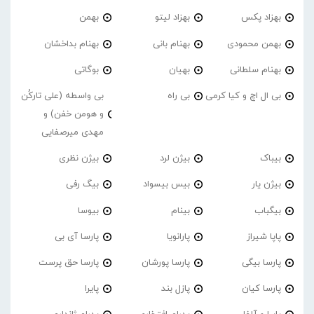
بهزاد پکس
بهزاد لیتو
بهمن
بهمن محمودی
بهنام بانی
بهنام بداخشان
بهنام سلطانی
بهیان
بوگاتی
بی ال اچ و کیا کرمی
بی راه
بی واسطه (علی تارکُن
و هومن خفن) و
مهدی میرصفایی
بیباک
بیژن لرد
بیژن نظری
بیژن یار
بیس بیسواد
بیگ رفی
بیگباب
بینام
بیوسا
پاپا شیراز
پارانویا
پارسا آی بی
پارسا بیگی
پارسا پورشان
پارسا حق پرست
پارسا کیان
پازل بند
پایرا