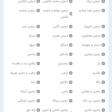
دیجی بیک
دیجی حمید خارجی
دیجی رانکس
دیجی رضا مرادی
دیجی رهام و مجید
دیجی سلیم
مکس
دیجی شهباز
دیجی کارن
دیجی مپ
دیجی همایون
دیجی هیت
دیدار
دیدار و مهرداد
دینگو
دیهو
رابین رضایی
رادمان
رادمیر
راز
راستین
راشن بند و هایده
راشید
راغب
راغب و حمید هیراد
راکا
راکتور
راما
رامس و هانتی
رامی
رامین آریانا
رامین بی باک
رامین بیباک
رامین تجنگی
رامین حامی
رامین حامی و امین
راه مج