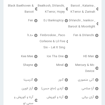
Black Baethoven &
Beatkosh, DiVanchi,
Baroot , Katarina ,
Baroot
KTerror, Hojey
KTerror & Zarinah
Fen
DJ Bankruptcy
DiVanchi , Ivankov ,
Baroot & Moonlight
h.80
Fiinbroskiie , Paco
Fen & DiVanchi
Corleone & Lil Five
Six – Let It Sing
Kee Mee
Ice Tha One
HD Man
Shayne
Minel
Mercury & Mc
Device
آتی منصوری
آدور
آذرسینا
آرا صلاحی
آرادی (حاج حسن)
آراز الوین
آران براتی
آرتا و کوروش
آرتا و کوروش و
سمی لو