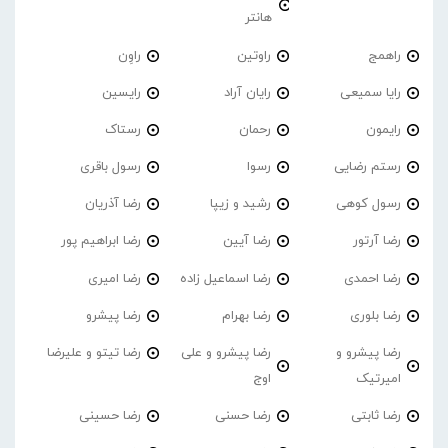
هانتر
راهمج
راوتین
راوِن
رایا سمیعی
رایان آراد
رایسین
رایمون
رحمان
رستاک
رستم رضایی
رسوا
رسول باقری
رسول کوهی
رشید و زیپا
رضا آذریان
رضا آرتور
رضا آیین
رضا ابراهیم پور
رضا احمدی
رضا اسماعیل زاده
رضا امیری
رضا بلوری
رضا بهرام
رضا پیشرو
رضا پیشرو و
رضا پیشرو و علی
رضا تیتو و علیرضا
امیرتیک
اوج
رضا ثابتی
رضا حسنی
رضا حسینی