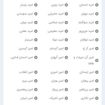
امید احسان
امید برجی
امید پایدار
امید جهان
امید حاجیلی
امید سوسنی
امید سوگماد
امید صالحی
امید عرش
امید عزیزپور
امید عظیمی
امید عقابی
امید لوافان
امید مولا
امیدیار
امیر آر زد
امیر آرسام
امیر آرسین
امیر آن میراث و
امیر آیهان
امیر احسان فدایی
طاها
امیر ارسلان
امیر امیری
امیر انقلاب
امیر برهان
امیر‌ بوران
امیر بیرو
امیر بی‌نظیر
امیر پرواز
امیر پیغمبری
امیر تاتاری
امیر تاجیک
امیر تبیان