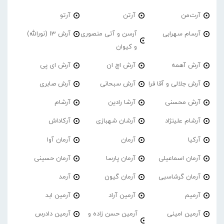
آرت‌من
آرتن
آرتو
آرسام سهرابی
آرسن و آتی منصوری
آرش 13 (نورالله)
و کیوان
آرش آهمه
آرش اچ ان
آرش ای پی
آرش جلالی و آقا فرا
آرش سبحانی
آرش صابری
آرش محسنی
آرشا رادین
آرشام
آرشام علینژاد
آرشان شهبازی
آرکاداش
آرکیا
آرمان
آرمان آوا
آرمان اسماعیلی
آرمان پارسا
آرمان حسینی
آرمان گرشاسبی
آرمان گیون
آرمد
آرمیم
آرمین آراد
آرمین ابد
آرمین امینی
آرمین حسن زاده و
آرمین دادرس