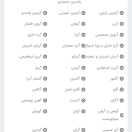
یاسین محمدی
آرمین زارعی
آرمین نصرتی
آرمین واحدی
آرن
آرهان
آرون افشار
آروین صمیمی
آریا
آریا خلیل
آریا خلیل و پاپا شیراز
آریا عصاران
آریان شیران
آریان شیران و تبعید
آریانو
آرین ابراهیمی
آرین استواری
آرینی
آریو
آشور
آشین
آصف آریا
آفو
آقای اصل
آکاس
آکای
آنست
آهیر یوسفی
آواس و آرش
آوان
آویش
سولویست
آی سیس
آیان
آیدین