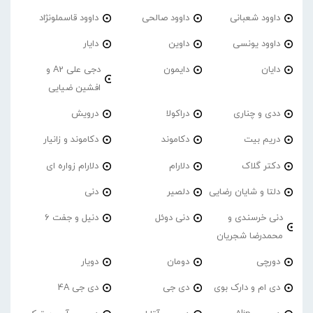
داوود شعبانی
داوود صالحی
داوود قاسملونژاد
داوود یونسی
داوین
دایار
دایان
دایمون
دجی علی A2 و
افشین ضیایی
ددی و چناری
دراکولا
درویش
دریم بیت
دکاموند
دکاموند و زانیار
دکتر گلاک
دلارام
دلارام زواره ای
دلتا و شایان رضایی
دلصیر
دنی
دنی خرسندی و
دنی دوئل
دنیل و جفت 6
محمدرضا شجریان
دورچی
دومان
دویار
دی ام و دارک بوی
دی جی
دی جی 4A