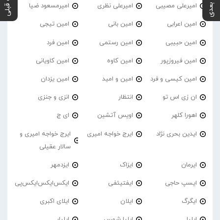
پست بعدی
پست قبلی
امیرعلی مصیبی
امیرعلی نظری
امیرمسعود ضیا
امین اعرابی
امین بانی
امین تیجی
امین حبیبی
امین رستمی
امین فرد
امین فیروزپور
امین کاوه
امین کاویانی
امین کیسی و فرد
امین و امید
امین یزدان
ان زی اس تو
انتظار
انزی و جنزی
اهورا کلهر
اویس آتشین
ای ج
ایدین بحری نژاد
ایرج خواجه امیری
ایرج خواجه امیری و
سالار عقیلی
ایرمان
ایزاک
ایزدمهر
ایسپ حاجی
ایفتیئفی
ایکس‌ایکس‌ایکس‌پی
ایگرگ
ایلان
ایلای اکبری
ایلیا
ایلیا شمس
ایلیار