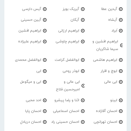
آیدین عطا
آیریک بویز
آیس دارسی
آیشاه
آیکان
آیین حسینی
اَبراد
ابراهیم ارزانی
ابراهیم افشین
ابراهیم افشین و
ابراهیم چاوشی
ابراهیم علیزاده
سیما شاکریان
ابراهیم هاشمی
ابوالفضل کرامت
ابوالفضل محمدی
ابوچ و اقرار
ابوذر روحی
ابی
ابی عالی
ابی عالی و
ابی و میگوعل
امیرحسین فلاح
ابینو
اثنا و رضا پیشرو
احد محبی
احسان آقازاده
احسان اسماعیلی
احسان پایا
احسان تهرانچی
احسان حسینی راد
احسان دریادل