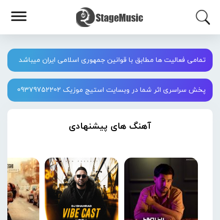
تمامی فعالیت ها مطابق با قوانین جمهوری اسلامی ایران میباشد
پخش سراسری اثر شما در وبسایت استیج موزیک 09379752202
آهنگ های پیشنهادی