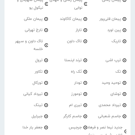
نوابی
نیکول یو
پیمان قلی‌پور
پیمان کاکاوند
پیمان ملکی
پین لورد
تاراز
تارخ تهرانی
تاریک
تاک داون
تاک داون و سپهر
خلسه
ترپ اشی
ترند اینستا
ترول
تک
تَک راه
تکاور
توحید وحید
تودار
تورکال
توشای
تومورز
تیرداد کیانی
تیرداد محمدی
تیری ام
تینک
جاسم شعبانی
جاسم کارگر
جبرئیل
جدید نیما نصر و فرهاد
جرجیس
جعفر یار خدا