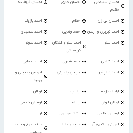
احسان سلیمانی
احسان طاری
احسان قربانزاده
مقدم
احسان نی زن
احلام
احمد بازوند
احمد تبریزی و آرسن
احمد‌ رضایی
احمد سعیدی
احمد سلو
احمد سلو و اشکان
احمد سولو
کریمخانی
احمد شامی
احمد شیری
احمد صفایی
احمدرضا پذیر
ادریس یاسینی
ادریس یاسینی و
بهنیا
اراد اسدزاده
اراسپ
اردلان
اردلان لاوان
ارسام
ارسلان خادمی
ارسلان غلامی
ارشاد موسوی
ارور
اس تی و تیری آر
اسپین ایلیا
استاد ایرج و حامد
ضرغامی