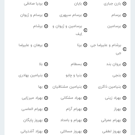
بارن جباری
بایان
بردیا صادقی
برسام
برسام سپهری
برسام و ژیوان
برسامین
برسامین و ژیوان و
برشام
اِیف
برشام و علیرضا جی
برنا
برهان و علیرضا
جی
بروان بند
بسطام
بلا
بنجی
بنیا و چابو
بنیامین بهادری
بنیامین ذاکری
بنیامین مشتاقیان
بها
بهراد زینی
بهراد مشکانی
بهراد میرزایی
بهراز
بهرام آرام
بهرام الماسی
بهرام عمرانی
بهرام و بامداد
بهروز پایگان
بهروز لطفی
بهروز مسائلی
بهزاد آشتیانی