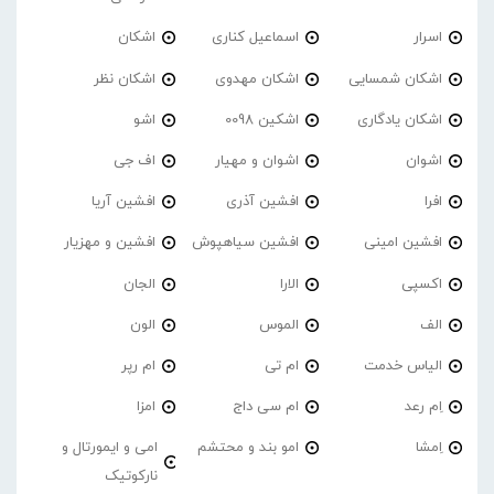
اسرار
اسماعیل کناری
اشکان
اشکان شمسایی
اشکان مهدوی
اشکان نظر
اشکان یادگاری
اشکین 0098
اشو
اشوان
اشوان و مهیار
اف جی
افرا
افشین آذری
افشین آریا
افشین امینی
افشین سیاهپوش
افشین و مهزیار
اکسپی
الارا
الجان
الف
الموس
الون
الیاس خدمت
ام تی
ام رپر
اِم رعد
ام سی داج
امزا
اِمشا
امو بند و محتشم
امی و ایمورتال و
نارکوتیک