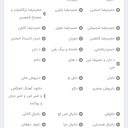
حمیدرضا اسلمی
حمیدرضا بابایی
حمیدرضا ترکاشوند و
مصباح قمصری
حمیدرضا شمیرانی
حمیدرضا علوی
حمیدرضا کابلی
حمیدرضا کاظمی
حوران
حیدر (حیدا) احمدی
خسرو پاشایی
خلسه و بیگ رفی
د دان
د دان و علیرضا جی
د های
دائم
جی
دابان
دابل او
داریوش خان
داریوش صفری
داژو
دانلود آهنگ انعکاس
و امیر اس و امیر دیان
و پوکسا
دانوش
دانیال اس اچ
دانیال کلالی
دانیال هندیانی
دانیال یارا
داوود دهقان