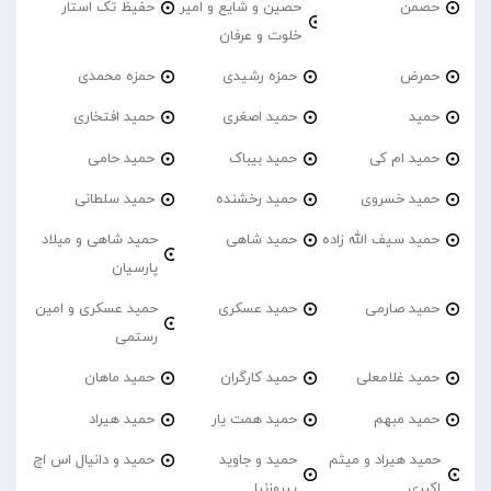
حصمن
حصین و شایع و امیر
حفیظ تک استار
خلوت و عرفان
حمرض
حمزه رشیدی
حمزه محمدی
حمید
حمید اصغری
حمید افتخاری
حمید ام کی
حمید بیباک
حمید حامی
حمید خسروی
حمید رخشنده
حمید سلطانی
حمید سیف الله زاده
حمید شاهی
حمید شاهی و میلاد
پارسیان
حمید صارمی
حمید عسکری
حمید عسکری و امین
رستمی
حمید غلامعلی
حمید کارگران
حمید ماهان
حمید مبهم
حمید همت یار
حمید هیراد
حمید هیراد و میثم
حمید و جاوید
حمید و دانیال اس اچ
اکبری
پیروزنیا