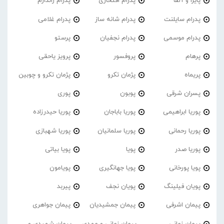
پایرا و آلفا
پدرام افتخاری
پدرام ژاندارم
پدرام‌ سایلنت
پدرام شانه ساز
پدرام غلامی
پدرام موسمی
پدرام نجفیان
پرستو
پرهام
پروفسور
پرویز یاحقی
پریماه
پژمان تکرو
پژمان تکرو و چوبین
پسران شرقی
پوبون
پوری
پوریا ابراهیمی
پوریا باباجان
پوریا حیدرزاده
پوریا رحمانی
پوریا سلمانیان
پوریا شهبازی
پوریا صدر
پویا
پویا بیاتی
پویا پورخانی
پویا جهانگیری
پویامون
پویان فیلینگ
پویان نجف
پیربد
پیمان اشرفی
پیمان جمشیدیان
پیمان جواهری
پیمان زمانی
پیمان زمانی و مهدی
پیمان شهیدی و