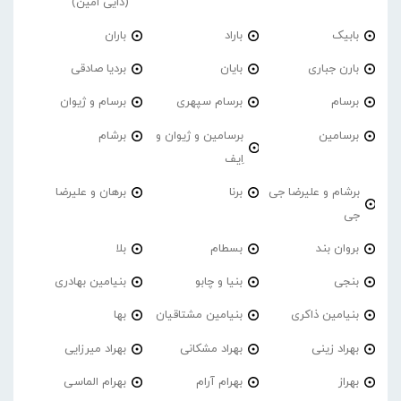
(دایی امین)
بابیک
باراد
باران
بارن جباری
بایان
بردیا صادقی
برسام
برسام سپهری
برسام و ژیوان
برسامین
برسامین و ژیوان و
برشام
اِیف
برشام و علیرضا جی
برنا
برهان و علیرضا
جی
بروان بند
بسطام
بلا
بنجی
بنیا و چابو
بنیامین بهادری
بنیامین ذاکری
بنیامین مشتاقیان
بها
بهراد زینی
بهراد مشکانی
بهراد میرزایی
بهراز
بهرام آرام
بهرام الماسی