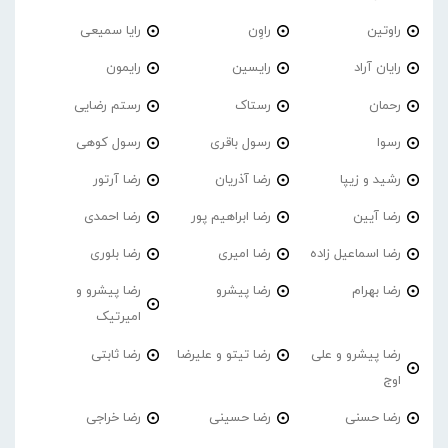
راوتین
راوِن
رایا سمیعی
رایان آراد
رایسین
رایمون
رحمان
رستاک
رستم رضایی
رسوا
رسول باقری
رسول کوهی
رشید و زیپا
رضا آذریان
رضا آرتور
رضا آیین
رضا ابراهیم پور
رضا احمدی
رضا اسماعیل زاده
رضا امیری
رضا بلوری
رضا بهرام
رضا پیشرو
رضا پیشرو و
امیرتیک
رضا پیشرو و علی
رضا تیتو و علیرضا
رضا ثابتی
اوج
رضا حسنی
رضا حسینی
رضا خراجی