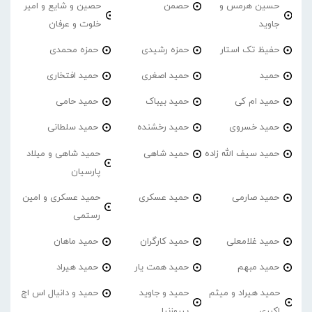
حسین هرمس و
حصمن
حصین و شایع و امیر
جاوید
خلوت و عرفان
حفیظ تک استار
حمزه رشیدی
حمزه محمدی
حمید
حمید اصغری
حمید افتخاری
حمید ام کی
حمید بیباک
حمید حامی
حمید خسروی
حمید رخشنده
حمید سلطانی
حمید سیف الله زاده
حمید شاهی
حمید شاهی و میلاد
پارسیان
حمید صارمی
حمید عسکری
حمید عسکری و امین
رستمی
حمید غلامعلی
حمید کارگران
حمید ماهان
حمید مبهم
حمید همت یار
حمید هیراد
حمید هیراد و میثم
حمید و جاوید
حمید و دانیال اس اچ
اکبری
پیروزنیا