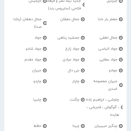
جبرئیل
جدید نیما نصر و فرهاد
جرجیس
فلاحی (سایروس بند)
جعفر یار خدا
جمال دهقان
جمال دهقان (پاشا
صدا)
جمال لطفی
جمشید پناهی
جواد
جواد الیاسی
جواد زارع
جواد شادو
جواد عطایی
جواد مرادی
جواد مقدم
جوادو
جی دال
جیران
جیران معصومه
چاپار
چاردو
اسدی
چاوشی ، ابراهیم زاده
چگنت
چلیپا
، گوگوش ، قمیشی ،
هایده
چنگیز حبیبیان
چیتا
حافظ