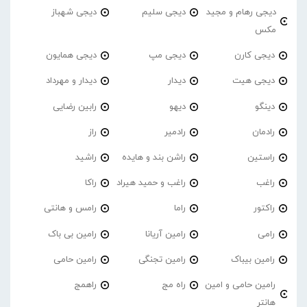
دیجی رهام و مجید
دیجی سلیم
دیجی شهباز
مکس
دیجی کارن
دیجی مپ
دیجی همایون
دیجی هیت
دیدار
دیدار و مهرداد
دینگو
دیهو
رابین رضایی
رادمان
رادمیر
راز
راستین
راشن بند و هایده
راشید
راغب
راغب و حمید هیراد
راکا
راکتور
راما
رامس و هانتی
رامی
رامین آریانا
رامین بی باک
رامین بیباک
رامین تجنگی
رامین حامی
رامین حامی و امین
راه مج
راهمج
هانتر