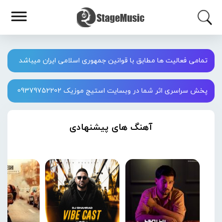
تمامی فعالیت ها مطابق با قوانین جمهوری اسلامی ایران میباشد
پخش سراسری اثر شما در وبسایت استیج موزیک 09379752202
آهنگ های پیشنهادی