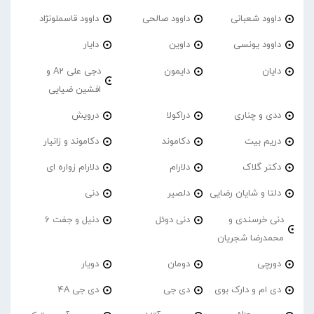
داوود شعبانی
داوود صالحی
داوود قاسملونژاد
داوود یونسی
داوین
دایار
دایان
دایمون
دجی علی A2 و
افشین ضیایی
ددی و چناری
دراکولا
درویش
دریم بیت
دکاموند
دکاموند و زانیار
دکتر گلاک
دلارام
دلارام زواره ای
دلتا و شایان رضایی
دلصیر
دنی
دنی خرسندی و
دنی دوئل
دنیل و جفت 6
محمدرضا شجریان
دورچی
دومان
دویار
دی ام و دارک بوی
دی جی
دی جی 4A