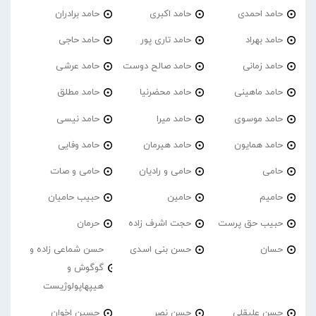
حامد احمدی
حامد اکبری
حامد برادران
حامد بهراد
حامد تاری پور
حامد حاجی
حامد زمانی
حامد صالح دوست
حامد عرشی
حامد ماهینی
حامد محضرنیا
حامد مطلق
حامد موسوی
حامد میرا
حامد نیسی
حامد همایون
حامد هیرمان
حامد وفایی
حامی
حامی و رادیان
حامی و صات
حامیم
حامین
حبیب حامیان
حبیب حق پرست
حجت اشرف زاده
حرمان
حسان
حسن بنی اسدی
حسن شماعی زاده و
گوگوش و
هیپهاپولوژیست
حسن علیقلی
حسن نصر
حسین اخوان