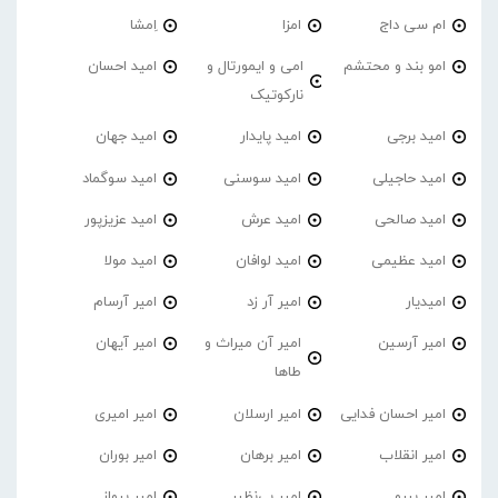
ام سی داج
امزا
اِمشا
امو بند و محتشم
امی و ایمورتال و
امید احسان
نارکوتیک
امید برجی
امید پایدار
امید جهان
امید حاجیلی
امید سوسنی
امید سوگماد
امید صالحی
امید عرش
امید عزیزپور
امید عظیمی
امید لوافان
امید مولا
امیدیار
امیر آر زد
امیر آرسام
امیر آرسین
امیر آن میراث و
امیر آیهان
طاها
امیر احسان فدایی
امیر ارسلان
امیر امیری
امیر انقلاب
امیر برهان
امیر‌ بوران
امیر بیرو
امیر بی‌نظیر
امیر پرواز