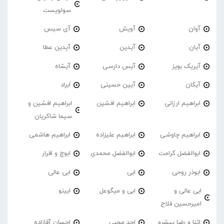
سولویست
آوان
آویش
آی سیس
آیان
آیدین
آیدین عطا
آیریک بویز
آیس دارسی
آیشاه
آیکان
آیین حسینی
اَبراد
ابراهیم ارزانی
ابراهیم افشین
ابراهیم افشین و
سیما شاکریان
ابراهیم چاوشی
ابراهیم علیزاده
ابراهیم هاشمی
ابوالفضل کرامت
ابوالفضل محمدی
ابوچ و اقرار
ابوذر روحی
ابی
ابی عالی
ابی عالی و
ابی و میگوعل
ابینو
امیرحسین فلاح
اثنا و رضا پیشرو
احد محبی
احسان آقازاده