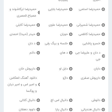
حمیدرضا اسلمی
حمیدرضا بابایی
حمیدرضا ترکاشوند و
مصباح قمصری
حمیدرضا شمیرانی
حمیدرضا علوی
حمیدرضا کابلی
حمیدرضا کاظمی
حوران
حیدر (حیدا) احمدی
خسرو پاشایی
خلسه و بیگ رفی
د دان
د دان و علیرضا جی
د های
دائم
جی
دابان
دابل او
داریوش خان
داریوش صفری
داژو
دانلود آهنگ انعکاس
و امیر اس و امیر دیان
و پوکسا
دانوش
دانیال اس اچ
دانیال کلالی
دانیال هندیانی
دانیال یارا
داوود دهقان