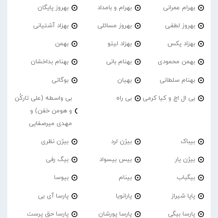
بهرام عمرانی
بهرام و بامداد
بهروز پایگان
بهروز لطفی
بهروز مسائلی
بهزاد آشتیانی
بهزاد پکس
بهزاد لیتو
بهمن
بهمن محمودی
بهنام بانی
بهنام بداخشان
بهنام سلطانی
بهیان
بوگاتی
بی ال اچ و کیا کرمی
بی راه
بی واسطه (علی تارکُن
و هومن خفن) و
مهدی میرصفایی
بیباک
بیژن لرد
بیژن نظری
بیژن یار
بیس بیسواد
بیگ رفی
بیگباب
بینام
بیوسا
پاپا شیراز
پارانویا
پارسا آی بی
پارسا بیگی
پارسا پورشان
پارسا حق پرست