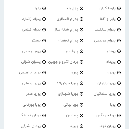
پارسا کیان
پازل بند
پایرا
پایرا و آلفا
پدرام افتخاری
پدرام ژاندارم
پدرام‌ سایلنت
پدرام شانه ساز
پدرام غلامی
پدرام موسمی
پدرام نجفیان
پرستو
پرهام
پروفسور
پرویز یاحقی
پریماه
پژمان تکرو و چوبین
پسران شرقی
پوبون
پوری
پوریا ابراهیمی
پوریا باباجان
پوریا حیدرزاده
پوریا رحمانی
پوریا سلمانیان
پوریا شهبازی
پوریا صدر
پویا
پویا بیاتی
پویا پورخانی
پویا جهانگیری
پویامون
پویان فیلینگ
پویان نجف
پیربد
پیمان اشرفی