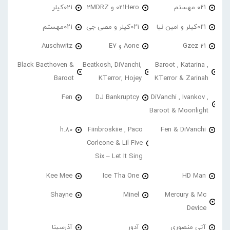
۰۲۱ مهستم
021Hero و 2MDRZ
021کیلر
۰۲۱کیلر و امین نیا
۰۲۱کیلر و مصی جی
۰۲۱مهستم
21 Gzez
Aone و E7
Auschwitz
Black Baethoven &
Beatkosh, DiVanchi,
Baroot , Katarina ,
Baroot
KTerror, Hojey
KTerror & Zarinah
Fen
DJ Bankruptcy
DiVanchi , Ivankov ,
Baroot & Moonlight
h.80
Fiinbroskiie , Paco
Fen & DiVanchi
Corleone & Lil Five
Six – Let It Sing
Kee Mee
Ice Tha One
HD Man
Shayne
Minel
Mercury & Mc
Device
آتی منصوری
آدور
آذرسینا