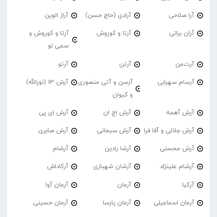
آرا صلاحی
آرادی (حاج حسن)
آراز الوین
آران براتی
آرتا و کوروش
آرتا و کوروش و
سمی لو
آرت‌من
آرتن
آرتو
آرسام سهرابی
آرسن و آتی منصوری
آرش 13 (نورالله)
و کیوان
آرش آهمه
آرش اچ ان
آرش ای پی
آرش جلالی و آقا فرا
آرش سبحانی
آرش صابری
آرش محسنی
آرشا رادین
آرشام
آرشام علینژاد
آرشان شهبازی
آرکاداش
آرکیا
آرمان
آرمان آوا
آرمان اسماعیلی
آرمان پارسا
آرمان حسینی