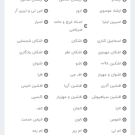
ارشاد موسوی
ارور
اس تی و تیری آر
اسپین ایلیا
استاد ایرج و حامد
اسرار
ضرغامی
اسماعیل کناری
اشکان
اشکان شمسایی
اشکان مهدوی
اشکان نظر
اشکان یادگاری
اشکین 0098
اشو
اشوان
اشوان و مهیار
اف جی
افرا
افشین آذری
افشین آریا
افشین امینی
افشین سیاهپوش
افشین و مهزیار
اکسپی
الارا
الجان
الف
الموس
الون
الیاس خدمت
ام تی
ام رپر
اِم رعد