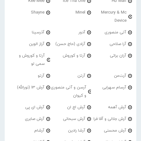
Kee Mee
Ice Tha One
HD Man
Shayne
Minel
Mercury & Mc
Device
آتی منصوری
آدور
آذرسینا
آرا صلاحی
آرادی (حاج حسن)
آراز الوین
آران براتی
آرتا و کوروش
آرتا و کوروش و
سمی لو
آرت‌من
آرتن
آرتو
آرسام سهرابی
آرسن و آتی منصوری
آرش 13 (نورالله)
و کیوان
آرش آهمه
آرش اچ ان
آرش ای پی
آرش جلالی و آقا فرا
آرش سبحانی
آرش صابری
آرش محسنی
آرشا رادین
آرشام