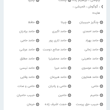
چاوشی ، ابراهیم زاده
چگنت
چلیپا
، گوگوش ، قمیشی ،
هایده
چنگیز حبیبیان
چیتا
حافظ
حامد احمدی
حامد اکبری
حامد برادران
حامد بهراد
حامد تاری پور
حامد حاجی
حامد زمانی
حامد صالح دوست
حامد عرشی
حامد ماهینی
حامد محضرنیا
حامد مطلق
حامد موسوی
حامد میرا
حامد نیسی
حامد همایون
حامد هیرمان
حامد وفایی
حامی
حامی و رادیان
حامی و صات
حامیم
حامین
حبیب حامیان
حبیب حق پرست
حجت اشرف زاده
حرمان