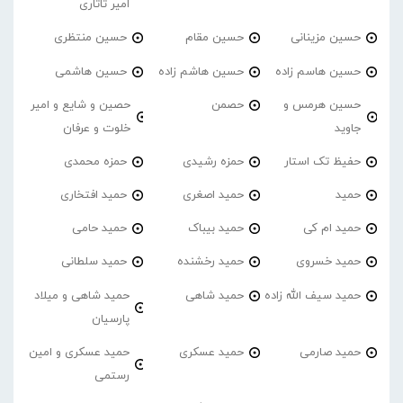
امیر تاتاری
حسین مزینانی
حسین مقام
حسین منتظری
حسین هاسم زاده
حسین هاشم زاده
حسین هاشمی
حسین هرمس و
حصمن
حصین و شایع و امیر
جاوید
خلوت و عرفان
حفیظ تک استار
حمزه رشیدی
حمزه محمدی
حمید
حمید اصغری
حمید افتخاری
حمید ام کی
حمید بیباک
حمید حامی
حمید خسروی
حمید رخشنده
حمید سلطانی
حمید سیف الله زاده
حمید شاهی
حمید شاهی و میلاد
پارسیان
حمید صارمی
حمید عسکری
حمید عسکری و امین
رستمی