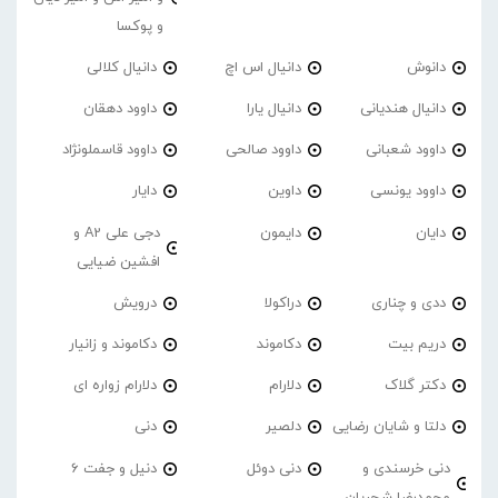
و پوکسا
دانوش
دانیال اس اچ
دانیال کلالی
دانیال هندیانی
دانیال یارا
داوود دهقان
داوود شعبانی
داوود صالحی
داوود قاسملونژاد
داوود یونسی
داوین
دایار
دایان
دایمون
دجی علی A2 و
افشین ضیایی
ددی و چناری
دراکولا
درویش
دریم بیت
دکاموند
دکاموند و زانیار
دکتر گلاک
دلارام
دلارام زواره ای
دلتا و شایان رضایی
دلصیر
دنی
دنی خرسندی و
دنی دوئل
دنیل و جفت 6
محمدرضا شجریان