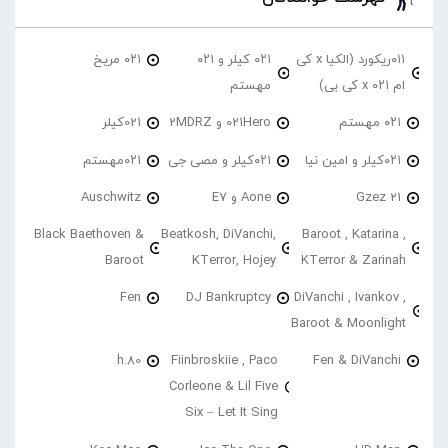
۰۱۱ریکورد (الکیا x کی
۰۲۱ کیلر و ۰۲۱
۰۲۱ مریخ
ام ۰۲۱ x کی بی)
مهستم
۰۲۱ مهستم
021Hero و 2MDRZ
021کیلر
۰۲۱کیلر و امین نیا
۰۲۱کیلر و مصی جی
۰۲۱مهستم
21 Gzez
Aone و E7
Auschwitz
Black Baethoven &
Beatkosh, DiVanchi,
Baroot , Katarina ,
Baroot
KTerror, Hojey
KTerror & Zarinah
Fen
DJ Bankruptcy
DiVanchi , Ivankov ,
Baroot & Moonlight
h.80
Fiinbroskiie , Paco
Fen & DiVanchi
Corleone & Lil Five
Six – Let It Sing