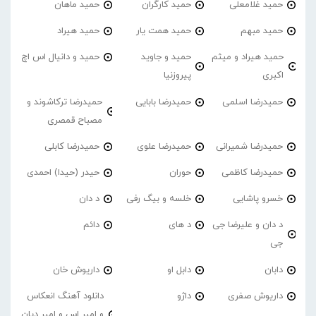
حمید غلامعلی
حمید کارگران
حمید ماهان
حمید مبهم
حمید همت یار
حمید هیراد
حمید هیراد و میثم
حمید و جاوید
حمید و دانیال اس اچ
اکبری
پیروزنیا
حمیدرضا اسلمی
حمیدرضا بابایی
حمیدرضا ترکاشوند و
مصباح قمصری
حمیدرضا شمیرانی
حمیدرضا علوی
حمیدرضا کابلی
حمیدرضا کاظمی
حوران
حیدر (حیدا) احمدی
خسرو پاشایی
خلسه و بیگ رفی
د دان
د دان و علیرضا جی
د های
دائم
جی
دابان
دابل او
داریوش خان
داریوش صفری
داژو
دانلود آهنگ انعکاس
و امیر اس و امیر دیان