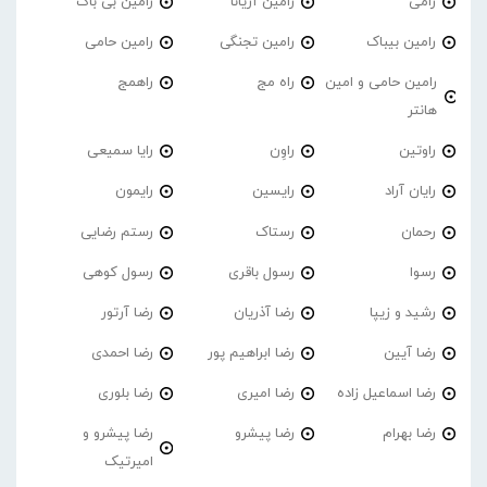
رامی
رامین آریانا
رامین بی باک
رامین بیباک
رامین تجنگی
رامین حامی
رامین حامی و امین
راه مج
راهمج
هانتر
راوتین
راوِن
رایا سمیعی
رایان آراد
رایسین
رایمون
رحمان
رستاک
رستم رضایی
رسوا
رسول باقری
رسول کوهی
رشید و زیپا
رضا آذریان
رضا آرتور
رضا آیین
رضا ابراهیم پور
رضا احمدی
رضا اسماعیل زاده
رضا امیری
رضا بلوری
رضا بهرام
رضا پیشرو
رضا پیشرو و
امیرتیک