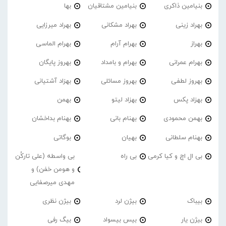
بنیامین ذاکری
بنیامین مشتاقیان
بها
بهراد زینی
بهراد مشکانی
بهراد میرزایی
بهراز
بهرام آرام
بهرام الماسی
بهرام عمرانی
بهرام و بامداد
بهروز پایگان
بهروز لطفی
بهروز مسائلی
بهزاد آشتیانی
بهزاد پکس
بهزاد لیتو
بهمن
بهمن محمودی
بهنام بانی
بهنام بداخشان
بهنام سلطانی
بهیان
بوگاتی
بی ال اچ و کیا کرمی
بی راه
بی واسطه (علی تارکُن
و هومن خفن) و
مهدی میرصفایی
بیباک
بیژن لرد
بیژن نظری
بیژن یار
بیس بیسواد
بیگ رفی