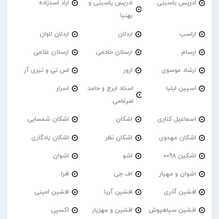
ادریس یاسینی
ادریس یاسینی و
اراد اسدزاده
بهنیا
اراسپ
اردلان
اردلان لاوان
ارسام
ارسلان خادمی
ارسلان غلامی
ارشاد موسوی
ارور
اس تی و تیری آر
اسپین ایلیا
استاد ایرج و حامد
اسرار
ضرغامی
اسماعیل کناری
اشکان
اشکان شمسایی
اشکان مهدوی
اشکان نظر
اشکان یادگاری
اشکین 0098
اشو
اشوان
اشوان و مهیار
اف جی
افرا
افشین آذری
افشین آریا
افشین امینی
افشین سیاهپوش
افشین و مهزیار
اکسپی