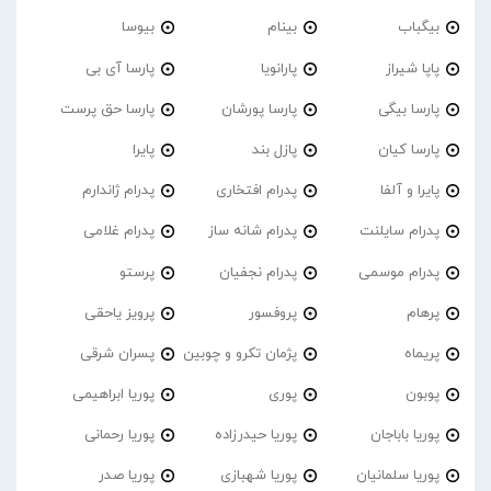
بیگباب
بینام
بیوسا
پاپا شیراز
پارانویا
پارسا آی بی
پارسا بیگی
پارسا پورشان
پارسا حق پرست
پارسا کیان
پازل بند
پایرا
پایرا و آلفا
پدرام افتخاری
پدرام ژاندارم
پدرام‌ سایلنت
پدرام شانه ساز
پدرام غلامی
پدرام موسمی
پدرام نجفیان
پرستو
پرهام
پروفسور
پرویز یاحقی
پریماه
پژمان تکرو و چوبین
پسران شرقی
پوبون
پوری
پوریا ابراهیمی
پوریا باباجان
پوریا حیدرزاده
پوریا رحمانی
پوریا سلمانیان
پوریا شهبازی
پوریا صدر