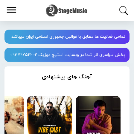
تمامی فعالیت ها مطابق با قوانین جمهوری اسلامی ایران میباشد
پخش سراسری اثر شما در وبسایت استیج موزیک 09379752202
آهنگ های پیشنهادی