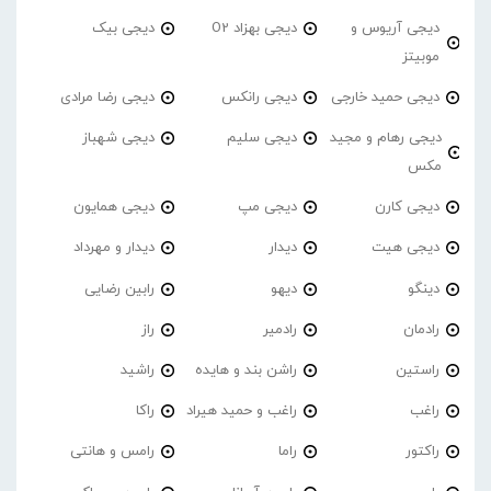
دیجی آریوس و
دیجی بهزاد O2
دیجی بیک
موبیتز
دیجی حمید خارجی
دیجی رانکس
دیجی رضا مرادی
دیجی رهام و مجید
دیجی سلیم
دیجی شهباز
مکس
دیجی کارن
دیجی مپ
دیجی همایون
دیجی هیت
دیدار
دیدار و مهرداد
دینگو
دیهو
رابین رضایی
رادمان
رادمیر
راز
راستین
راشن بند و هایده
راشید
راغب
راغب و حمید هیراد
راکا
راکتور
راما
رامس و هانتی