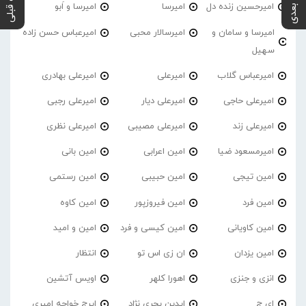
پست بعدی
پست قبلی
امیرحسین زنده دل
امیرسا
امیرسا و اَبو
امیرسا و سامان و
امیرسالار محبی
امیرعباس حسن زاده
سهیل
امیرعباس گلاب
امیرعلی
امیرعلی بهادری
امیرعلی حاجی
امیرعلی دیار
امیرعلی رجبی
امیرعلی زند
امیرعلی مصیبی
امیرعلی نظری
امیرمسعود ضیا
امین اعرابی
امین بانی
امین تیجی
امین حبیبی
امین رستمی
امین فرد
امین فیروزپور
امین کاوه
امین کاویانی
امین کیسی و فرد
امین و امید
امین یزدان
ان زی اس تو
انتظار
انزی و جنزی
اهورا کلهر
اویس آتشین
ای ج
ایدین بحری نژاد
ایرج خواجه امیری