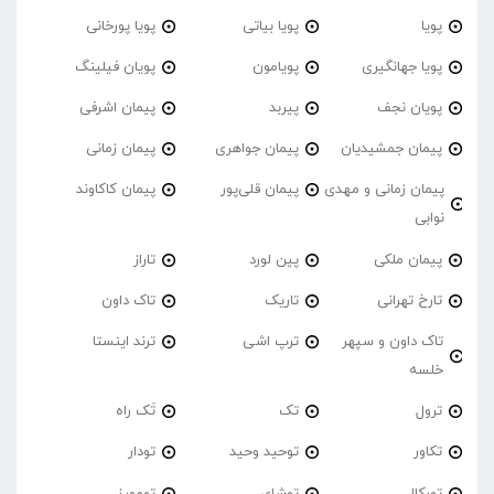
پویا
پویا بیاتی
پویا پورخانی
پویا جهانگیری
پویامون
پویان فیلینگ
پویان نجف
پیربد
پیمان اشرفی
پیمان جمشیدیان
پیمان جواهری
پیمان زمانی
پیمان زمانی و مهدی
پیمان قلی‌پور
پیمان کاکاوند
نوابی
پیمان ملکی
پین لورد
تاراز
تارخ تهرانی
تاریک
تاک داون
تاک داون و سپهر
ترپ اشی
ترند اینستا
خلسه
ترول
تک
تَک راه
تکاور
توحید وحید
تودار
تورکال
توشای
تومورز