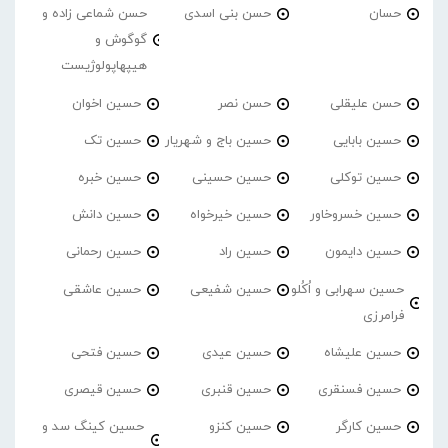
حسان
حسن بنی اسدی
حسن شماعی زاده و
گوگوش و
هیپهاپولوژیست
حسن علیقلی
حسن نصر
حسین اخوان
حسین بابایی
حسین باج و شهریار
حسین تک
حسین توکلی
حسین حسینی
حسین خبره
حسین خسروخاور
حسین خیرخواه
حسین دانش
حسین دایمون
حسین راد
حسین رحمانی
حسین سهرابی و اُکُلو
حسین شفیعی
حسین عاشقی
فرامرزی
حسین علیشاه
حسین عیدی
حسین فتحی
حسین فسنقری
حسین قنبری
حسین قیصری
حسین کارگر
حسین کنزو
حسین کینگ سد و