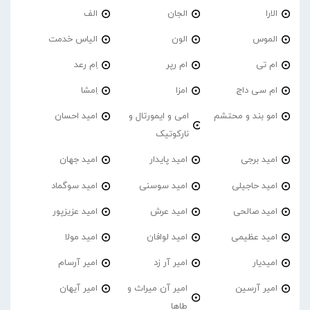
الارا
الجان
الف
الموس
الون
الیاس خدمت
ام تی
ام رپر
اِم رعد
ام سی داج
امزا
اِمشا
امو بند و محتشم
امی و ایمورتال و
امید احسان
نارکوتیک
امید برجی
امید پایدار
امید جهان
امید حاجیلی
امید سوسنی
امید سوگماد
امید صالحی
امید عرش
امید عزیزپور
امید عظیمی
امید لوافان
امید مولا
امیدیار
امیر آر زد
امیر آرسام
امیر آرسین
امیر آن میراث و
امیر آیهان
طاها