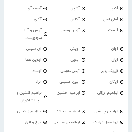
آشور
آشین
آصف آریا
آقای اصل
آکاس
آکای
آنست
آهیر یوسفی
آواس و آرش
سولویست
آوان
آویش
آی سیس
آیان
آیدین
آیدین عطا
آیریک بویز
آیس دارسی
آیشاه
آیکان
آیین حسینی
اَبراد
ابراهیم ارزانی
ابراهیم افشین
ابراهیم افشین و
سیما شاکریان
ابراهیم چاوشی
ابراهیم علیزاده
ابراهیم هاشمی
ابوالفضل کرامت
ابوالفضل محمدی
ابوچ و اقرار