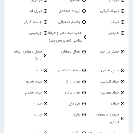
تیرداد کیانی
تیرداد محمدی
تیری ام
تینک
جاسم شعبانی
جاسم کارگر
جبرئیل
جدید نیما نصر و فرهاد
جرجیس
فلاحی (سایروس بند)
جعفر یار خدا
جمال دهقان
جمال دهقان (پاشا
صدا)
جمال لطفی
جمشید پناهی
جواد
جواد الیاسی
جواد زارع
جواد شادو
جواد عطایی
جواد مرادی
جواد مقدم
جوادو
جی دال
جیران
جیران معصومه
چاپار
چاردو
اسدی