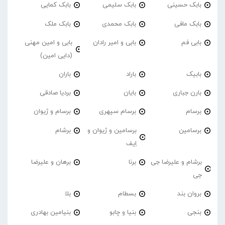
بابک حسینی
بابک سلیمی
بابک کمایی
بابک مافی
بابک محمدی
بابک ملک
بابی فم
بابی و امیر رادان
بابی و امین مهنی
(دایی امین)
بابیک
باراد
باران
بارن جباری
بایان
بردیا صادقی
برسام
برسام سپهری
برسام و ژیوان
برسامین
برسامین و ژیوان و
برشام
اِیف
برشام و علیرضا جی
برنا
برهان و علیرضا
جی
بروان بند
بسطام
بلا
بنجی
بنیا و چابو
بنیامین بهادری