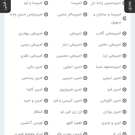
پست بعدی
پست قبلی
امیرحسین زنده دل
امیرسا
امیرسا و اَبو
امیرسا و سامان و
امیرسالار محبی
امیرعباس حسن زاده
سهیل
امیرعباس گلاب
امیرعلی
امیرعلی بهادری
امیرعلی حاجی
امیرعلی دیار
امیرعلی رجبی
امیرعلی زند
امیرعلی مصیبی
امیرعلی نظری
امیرمسعود ضیا
امین اعرابی
امین بانی
امین تیجی
امین حبیبی
امین رستمی
امین فرد
امین فیروزپور
امین کاوه
امین کاویانی
امین کیسی و فرد
امین و امید
امین یزدان
ان زی اس تو
انتظار
انزی و جنزی
اهورا کلهر
اویس آتشین
ای ج
ایدین بحری نژاد
ایرج خواجه امیری