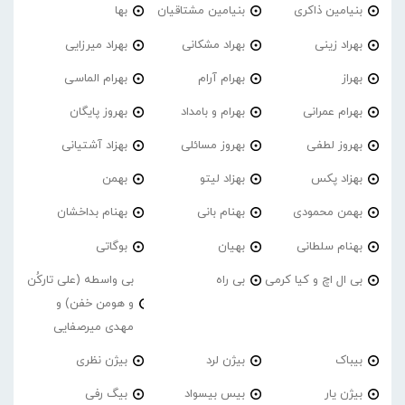
بنیامین ذاکری
بنیامین مشتاقیان
بها
بهراد زینی
بهراد مشکانی
بهراد میرزایی
بهراز
بهرام آرام
بهرام الماسی
بهرام عمرانی
بهرام و بامداد
بهروز پایگان
بهروز لطفی
بهروز مسائلی
بهزاد آشتیانی
بهزاد پکس
بهزاد لیتو
بهمن
بهمن محمودی
بهنام بانی
بهنام بداخشان
بهنام سلطانی
بهیان
بوگاتی
بی ال اچ و کیا کرمی
بی راه
بی واسطه (علی تارکُن
و هومن خفن) و
مهدی میرصفایی
بیباک
بیژن لرد
بیژن نظری
بیژن یار
بیس بیسواد
بیگ رفی