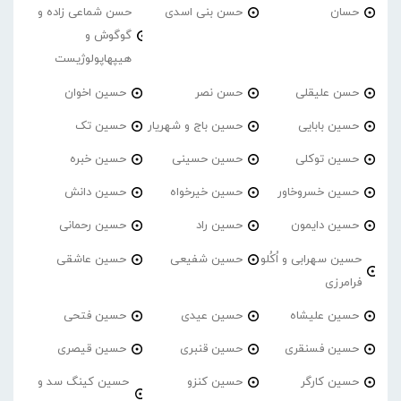
حسان
حسن بنی اسدی
حسن شماعی زاده و
گوگوش و
هیپهاپولوژیست
حسن علیقلی
حسن نصر
حسین اخوان
حسین بابایی
حسین باج و شهریار
حسین تک
حسین توکلی
حسین حسینی
حسین خبره
حسین خسروخاور
حسین خیرخواه
حسین دانش
حسین دایمون
حسین راد
حسین رحمانی
حسین سهرابی و اُکُلو
حسین شفیعی
حسین عاشقی
فرامرزی
حسین علیشاه
حسین عیدی
حسین فتحی
حسین فسنقری
حسین قنبری
حسین قیصری
حسین کارگر
حسین کنزو
حسین کینگ سد و