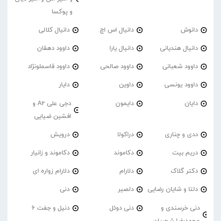
و پوکسا
دانوش
دانیال اس اچ
دانیال کلالی
دانیال هندیانی
دانیال یارا
داوود دهقان
داوود شعبانی
داوود صالحی
داوود قاسملونژاد
داوود یونسی
داوین
دایار
دایان
دایمون
دجی علی A2 و
افشین ضیایی
ددی و چناری
دراکولا
درویش
دریم بیت
دکاموند
دکاموند و زانیار
دکتر گلاک
دلارام
دلارام زواره ای
دلتا و شایان رضایی
دلصیر
دنی
دنی خرسندی و
دنی دوئل
دنیل و جفت 6
محمدرضا شجریان