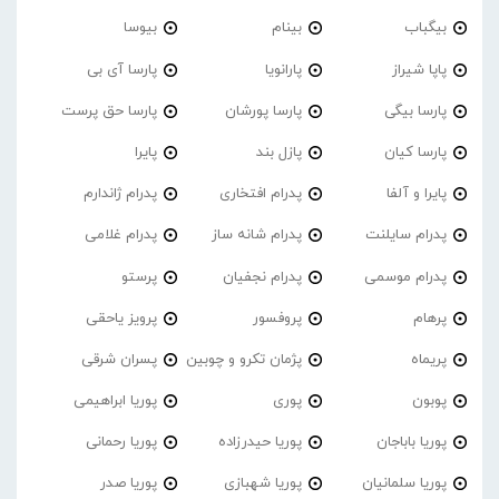
بیگباب
بینام
بیوسا
پاپا شیراز
پارانویا
پارسا آی بی
پارسا بیگی
پارسا پورشان
پارسا حق پرست
پارسا کیان
پازل بند
پایرا
پایرا و آلفا
پدرام افتخاری
پدرام ژاندارم
پدرام‌ سایلنت
پدرام شانه ساز
پدرام غلامی
پدرام موسمی
پدرام نجفیان
پرستو
پرهام
پروفسور
پرویز یاحقی
پریماه
پژمان تکرو و چوبین
پسران شرقی
پوبون
پوری
پوریا ابراهیمی
پوریا باباجان
پوریا حیدرزاده
پوریا رحمانی
پوریا سلمانیان
پوریا شهبازی
پوریا صدر