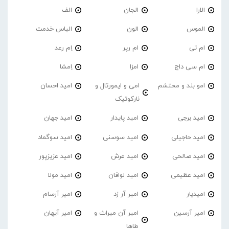
الارا
الجان
الف
الموس
الون
الیاس خدمت
ام تی
ام رپر
اِم رعد
ام سی داج
امزا
اِمشا
امو بند و محتشم
امی و ایمورتال و
امید احسان
نارکوتیک
امید برجی
امید پایدار
امید جهان
امید حاجیلی
امید سوسنی
امید سوگماد
امید صالحی
امید عرش
امید عزیزپور
امید عظیمی
امید لوافان
امید مولا
امیدیار
امیر آر زد
امیر آرسام
امیر آرسین
امیر آن میراث و
امیر آیهان
طاها