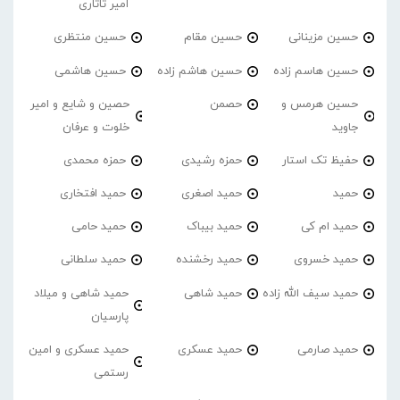
امیر تاتاری
حسین مزینانی
حسین مقام
حسین منتظری
حسین هاسم زاده
حسین هاشم زاده
حسین هاشمی
حسین هرمس و
حصمن
حصین و شایع و امیر
جاوید
خلوت و عرفان
حفیظ تک استار
حمزه رشیدی
حمزه محمدی
حمید
حمید اصغری
حمید افتخاری
حمید ام کی
حمید بیباک
حمید حامی
حمید خسروی
حمید رخشنده
حمید سلطانی
حمید سیف الله زاده
حمید شاهی
حمید شاهی و میلاد
پارسیان
حمید صارمی
حمید عسکری
حمید عسکری و امین
رستمی