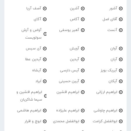
آشور
آشین
آصف آریا
آقای اصل
آکاس
آکای
آنست
آهیر یوسفی
آواس و آرش
سولویست
آوان
آویش
آی سیس
آیان
آیدین
آیدین عطا
آیریک بویز
آیس دارسی
آیشاه
آیکان
آیین حسینی
اَبراد
ابراهیم ارزانی
ابراهیم افشین
ابراهیم افشین و
سیما شاکریان
ابراهیم چاوشی
ابراهیم علیزاده
ابراهیم هاشمی
ابوالفضل کرامت
ابوالفضل محمدی
ابوچ و اقرار