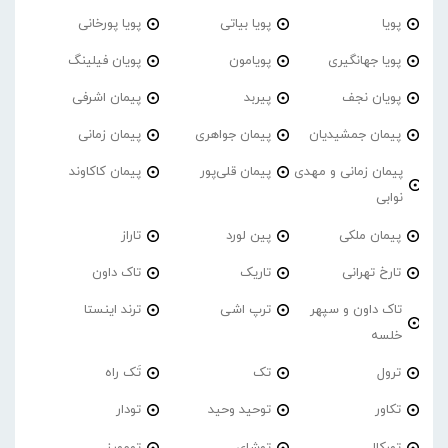
پویا
پویا بیاتی
پویا پورخانی
پویا جهانگیری
پویامون
پویان فیلینگ
پویان نجف
پیربد
پیمان اشرفی
پیمان جمشیدیان
پیمان جواهری
پیمان زمانی
پیمان زمانی و مهدی
پیمان قلی‌پور
پیمان کاکاوند
نوابی
پیمان ملکی
پین لورد
تاراز
تارخ تهرانی
تاریک
تاک داون
تاک داون و سپهر
ترپ اشی
ترند اینستا
خلسه
ترول
تک
تَک راه
تکاور
توحید وحید
تودار
تورکال
توشای
تومورز