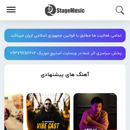
تمامی فعالیت ها مطابق با قوانین جمهوری اسلامی ایران میباشد
پخش سراسری اثر شما در وبسایت استیج موزیک 09379752202
آهنگ های پیشنهادی