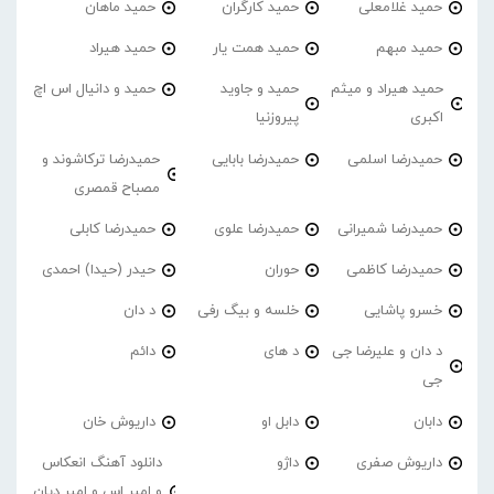
حمید غلامعلی
حمید کارگران
حمید ماهان
حمید مبهم
حمید همت یار
حمید هیراد
حمید هیراد و میثم
حمید و جاوید
حمید و دانیال اس اچ
اکبری
پیروزنیا
حمیدرضا اسلمی
حمیدرضا بابایی
حمیدرضا ترکاشوند و
مصباح قمصری
حمیدرضا شمیرانی
حمیدرضا علوی
حمیدرضا کابلی
حمیدرضا کاظمی
حوران
حیدر (حیدا) احمدی
خسرو پاشایی
خلسه و بیگ رفی
د دان
د دان و علیرضا جی
د های
دائم
جی
دابان
دابل او
داریوش خان
داریوش صفری
داژو
دانلود آهنگ انعکاس
و امیر اس و امیر دیان