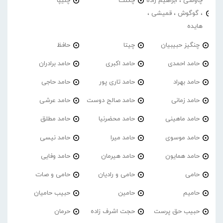
چاوشی ، ابراهیم زاده
چگنت
چلیپا
، گوگوش ، قمیشی ،
هایده
چنگیز حبیبیان
چیتا
حافظ
حامد احمدی
حامد اکبری
حامد برادران
حامد بهراد
حامد تاری پور
حامد حاجی
حامد زمانی
حامد صالح دوست
حامد عرشی
حامد ماهینی
حامد محضرنیا
حامد مطلق
حامد موسوی
حامد میرا
حامد نیسی
حامد همایون
حامد هیرمان
حامد وفایی
حامی
حامی و رادیان
حامی و صات
حامیم
حامین
حبیب حامیان
حبیب حق پرست
حجت اشرف زاده
حرمان