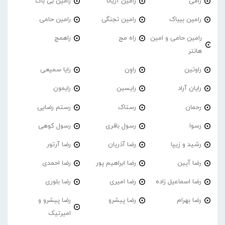
رامی
رامین آریانا
رامین بی باک
رامین بیباک
رامین تجنگی
رامین حامی
رامین حامی و امین
راه مج
راهمج
هانتر
راوتین
راوِن
رایا سمیعی
رایان آراد
رایسین
رایمون
رحمان
رستاک
رستم رضایی
رسوا
رسول باقری
رسول کوهی
رشید و زیپا
رضا آذریان
رضا آرتور
رضا آیین
رضا ابراهیم پور
رضا احمدی
رضا اسماعیل زاده
رضا امیری
رضا بلوری
رضا بهرام
رضا پیشرو
رضا پیشرو و
امیرتیک