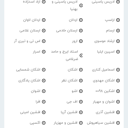
ادریس یاسینی
ادریس یاسینی و
اراد اسدزاده
بهنیا
اراسپ
اردلان
اردلان لاوان
ارسام
ارسلان خادمی
ارسلان غلامی
ارشاد موسوی
ارور
اس تی و تیری آر
اسپین ایلیا
استاد ایرج و حامد
اسرار
ضرغامی
اسماعیل کناری
اشکان
اشکان شمسایی
اشکان مهدوی
اشکان نظر
اشکان یادگاری
اشکین 0098
اشو
اشوان
اشوان و مهیار
اف جی
افرا
افشین آذری
افشین آریا
افشین امینی
افشین سیاهپوش
افشین و مهزیار
اکسپی