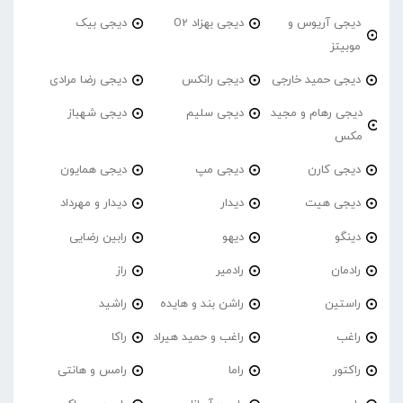
دیجی آریوس و
دیجی بهزاد O2
دیجی بیک
موبیتز
دیجی حمید خارجی
دیجی رانکس
دیجی رضا مرادی
دیجی رهام و مجید
دیجی سلیم
دیجی شهباز
مکس
دیجی کارن
دیجی مپ
دیجی همایون
دیجی هیت
دیدار
دیدار و مهرداد
دینگو
دیهو
رابین رضایی
رادمان
رادمیر
راز
راستین
راشن بند و هایده
راشید
راغب
راغب و حمید هیراد
راکا
راکتور
راما
رامس و هانتی