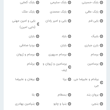
بابک حسینی
بابک سلیمی
بابک کمایی
بابک مافی
بابک محمدی
بابک ملک
بابی فم
بابی و امیر رادان
بابی و امین مهنی
(دایی امین)
بابیک
باراد
باران
بارن جباری
بایان
بردیا صادقی
برسام
برسام سپهری
برسام و ژیوان
برسامین
برسامین و ژیوان و
برشام
اِیف
برشام و علیرضا جی
برنا
برهان و علیرضا
جی
بروان بند
بسطام
بلا
بنجی
بنیا و چابو
بنیامین بهادری