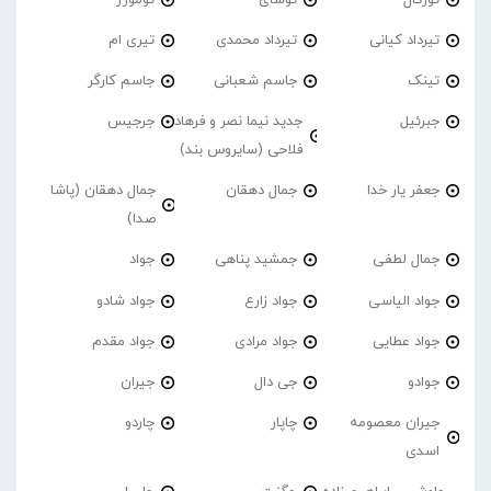
تیرداد کیانی
تیرداد محمدی
تیری ام
تینک
جاسم شعبانی
جاسم کارگر
جبرئیل
جدید نیما نصر و فرهاد
جرجیس
فلاحی (سایروس بند)
جعفر یار خدا
جمال دهقان
جمال دهقان (پاشا
صدا)
جمال لطفی
جمشید پناهی
جواد
جواد الیاسی
جواد زارع
جواد شادو
جواد عطایی
جواد مرادی
جواد مقدم
جوادو
جی دال
جیران
جیران معصومه
چاپار
چاردو
اسدی