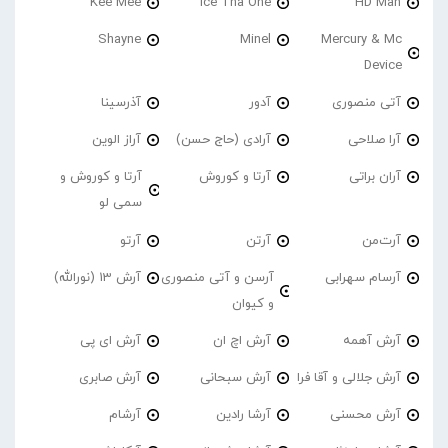
Kee Mee
Ice Tha One
HD Man
Shayne
Minel
Mercury & Mc
Device
آتی منصوری
آدور
آذرسینا
آرا صلاحی
آرادی (حاج حسن)
آراز الوین
آران براتی
آرتا و کوروش
آرتا و کوروش و
سمی لو
آرت‌من
آرتن
آرتو
آرسام سهرابی
آرسن و آتی منصوری
آرش 13 (نورالله)
و کیوان
آرش آهمه
آرش اچ ان
آرش ای پی
آرش جلالی و آقا فرا
آرش سبحانی
آرش صابری
آرش محسنی
آرشا رادین
آرشام