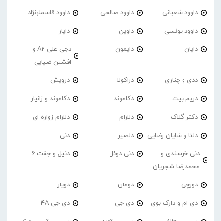
داوود شعبانی
داوود صالحی
داوود قاسملونژاد
داوود یونسی
داوین
دایار
دایان
دایمون
دجی علی A2 و
افشین ضیایی
ددی و چناری
دراکولا
درویش
دریم بیت
دکاموند
دکاموند و زانیار
دکتر گلاک
دلارام
دلارام زواره ای
دلتا و شایان رضایی
دلصیر
دنی
دنی خرسندی و
دنی دوئل
دنیل و جفت 6
محمدرضا شجریان
دورچی
دومان
دویار
دی ام و دارک بوی
دی جی
دی جی 4A