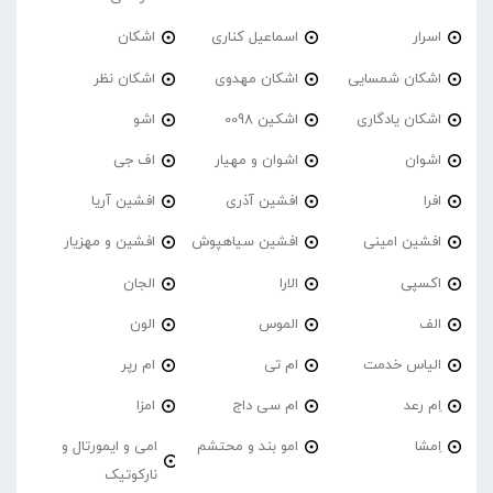
اسرار
اسماعیل کناری
اشکان
اشکان شمسایی
اشکان مهدوی
اشکان نظر
اشکان یادگاری
اشکین 0098
اشو
اشوان
اشوان و مهیار
اف جی
افرا
افشین آذری
افشین آریا
افشین امینی
افشین سیاهپوش
افشین و مهزیار
اکسپی
الارا
الجان
الف
الموس
الون
الیاس خدمت
ام تی
ام رپر
اِم رعد
ام سی داج
امزا
اِمشا
امو بند و محتشم
امی و ایمورتال و
نارکوتیک