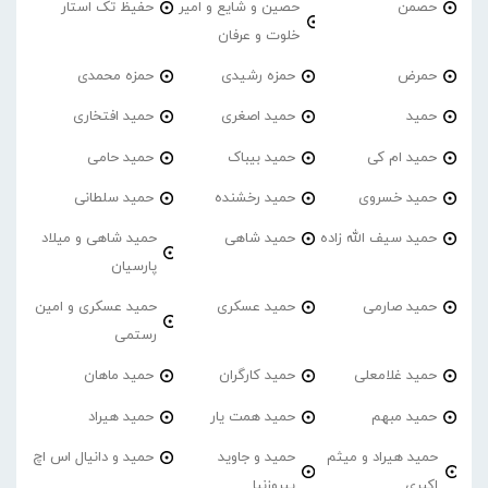
حصمن
حصین و شایع و امیر
حفیظ تک استار
خلوت و عرفان
حمرض
حمزه رشیدی
حمزه محمدی
حمید
حمید اصغری
حمید افتخاری
حمید ام کی
حمید بیباک
حمید حامی
حمید خسروی
حمید رخشنده
حمید سلطانی
حمید سیف الله زاده
حمید شاهی
حمید شاهی و میلاد
پارسیان
حمید صارمی
حمید عسکری
حمید عسکری و امین
رستمی
حمید غلامعلی
حمید کارگران
حمید ماهان
حمید مبهم
حمید همت یار
حمید هیراد
حمید هیراد و میثم
حمید و جاوید
حمید و دانیال اس اچ
اکبری
پیروزنیا