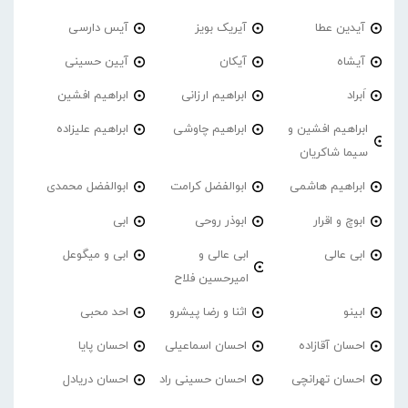
آیدین عطا
آیریک بویز
آیس دارسی
آیشاه
آیکان
آیین حسینی
اَبراد
ابراهیم ارزانی
ابراهیم افشین
ابراهیم افشین و
ابراهیم چاوشی
ابراهیم علیزاده
سیما شاکریان
ابراهیم هاشمی
ابوالفضل کرامت
ابوالفضل محمدی
ابوچ و اقرار
ابوذر روحی
ابی
ابی عالی
ابی عالی و
ابی و میگوعل
امیرحسین فلاح
ابینو
اثنا و رضا پیشرو
احد محبی
احسان آقازاده
احسان اسماعیلی
احسان پایا
احسان تهرانچی
احسان حسینی راد
احسان دریادل