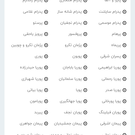
پایرا و آلفا
پدرام افتخاری
پدرام ژاندارم
پدرام‌ سایلنت
پدرام شانه ساز
پدرام غلامی
پدرام موسمی
پدرام نجفیان
پرستو
پرهام
پروفسور
پرویز یاحقی
پریماه
پژمان تکرو
پژمان تکرو و چوبین
پسران شرقی
پوبون
پوری
پوریا ابراهیمی
پوریا باباجان
پوریا حیدرزاده
پوریا رحمانی
پوریا سلمانیان
پوریا شهبازی
پوریا صدر
پویا
پویا بیاتی
پویا پورخانی
پویا جهانگیری
پویامون
پویان فیلینگ
پویان نجف
پیربد
پیمان اشرفی
پیمان جمشیدیان
پیمان جواهری
پیمان زمانی
پیمان زمانی و مهدی
پیمان شهیدی و