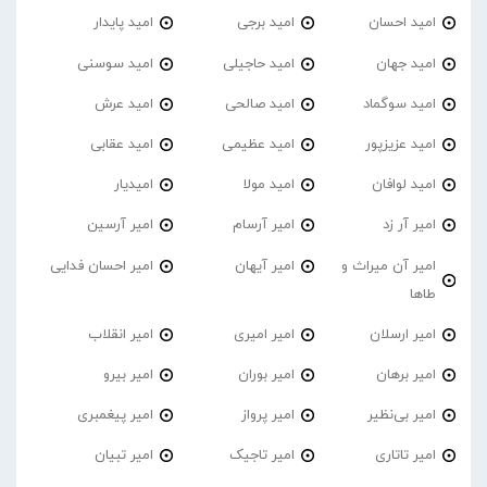
امید احسان
امید برجی
امید پایدار
امید جهان
امید حاجیلی
امید سوسنی
امید سوگماد
امید صالحی
امید عرش
امید عزیزپور
امید عظیمی
امید عقابی
امید لوافان
امید مولا
امیدیار
امیر آر زد
امیر آرسام
امیر آرسین
امیر آن میراث و
امیر آیهان
امیر احسان فدایی
طاها
امیر ارسلان
امیر امیری
امیر انقلاب
امیر برهان
امیر‌ بوران
امیر بیرو
امیر بی‌نظیر
امیر پرواز
امیر پیغمبری
امیر تاتاری
امیر تاجیک
امیر تبیان