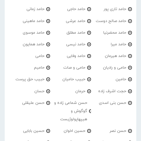
حامد تاری پور
حامد حاجی
حامد زمانی
حامد صالح دوست
حامد عرشی
حامد ماهینی
حامد محضرنیا
حامد مطلق
حامد موسوی
حامد میرا
حامد نیسی
حامد همایون
حامد هیرمان
حامد وفایی
حامی
حامی و رادیان
حامی و صات
حامیم
حامین
حبیب حامیان
حبیب حق پرست
حجت اشرف زاده
حرمان
حسان
حسن بنی اسدی
حسن شماعی زاده و
حسن علیقلی
گوگوش و
هیپهاپولوژیست
حسن نصر
حسین اخوان
حسین بابایی