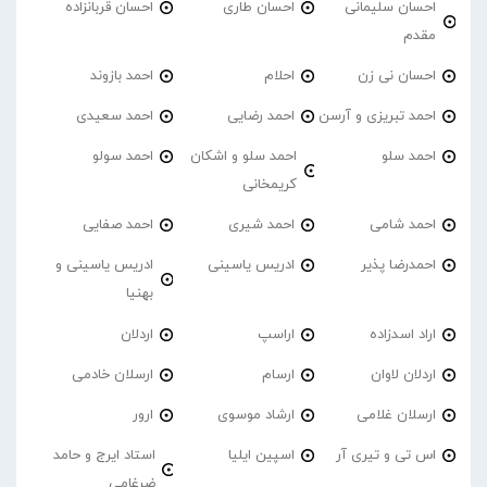
احسان سلیمانی
احسان طاری
احسان قربانزاده
مقدم
احسان نی زن
احلام
احمد بازوند
احمد تبریزی و آرسن
احمد‌ رضایی
احمد سعیدی
احمد سلو
احمد سلو و اشکان
احمد سولو
کریمخانی
احمد شامی
احمد شیری
احمد صفایی
احمدرضا پذیر
ادریس یاسینی
ادریس یاسینی و
بهنیا
اراد اسدزاده
اراسپ
اردلان
اردلان لاوان
ارسام
ارسلان خادمی
ارسلان غلامی
ارشاد موسوی
ارور
اس تی و تیری آر
اسپین ایلیا
استاد ایرج و حامد
ضرغامی