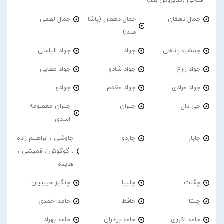
فلاحی (سایروس بند)
جمال دهقان
جمال دهقان (پاشا
جمال لطفی
صدا)
جمشید پناهی
جواد
جواد الیاسی
جواد زارع
جواد شادو
جواد عطایی
جواد مرادی
جواد مقدم
جوادو
جی دال
جیران
جیران معصومه
اسدی
چاپار
چاردو
چاوشی ، ابراهیم زاده
، گوگوش ، قمیشی ،
هایده
چگنت
چلیپا
چنگیز حبیبیان
چیتا
حافظ
حامد احمدی
حامد اکبری
حامد برادران
حامد بهراد