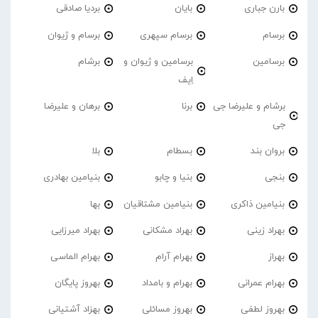
بارن جباری
بایان
بردیا صادقی
برسام
برسام سپهری
برسام و ژیوان
برسامین
برسامین و ژیوان و
برشام
اِیف
برشام و علیرضا جی
برنا
برهان و علیرضا
جی
بروان بند
بسطام
بلا
بنجی
بنیا و چابو
بنیامین بهادری
بنیامین ذاکری
بنیامین مشتاقیان
بها
بهراد زینی
بهراد مشکانی
بهراد میرزایی
بهراز
بهرام آرام
بهرام الماسی
بهرام عمرانی
بهرام و بامداد
بهروز پایگان
بهروز لطفی
بهروز مسائلی
بهزاد آشتیانی