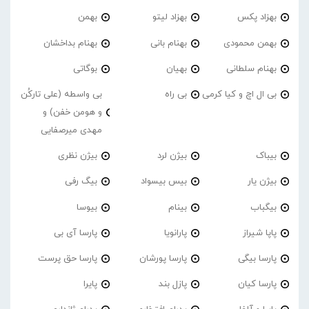
بهزاد پکس
بهزاد لیتو
بهمن
بهمن محمودی
بهنام بانی
بهنام بداخشان
بهنام سلطانی
بهیان
بوگاتی
بی ال اچ و کیا کرمی
بی راه
بی واسطه (علی تارکُن
و هومن خفن) و
مهدی میرصفایی
بیباک
بیژن لرد
بیژن نظری
بیژن یار
بیس بیسواد
بیگ رفی
بیگباب
بینام
بیوسا
پاپا شیراز
پارانویا
پارسا آی بی
پارسا بیگی
پارسا پورشان
پارسا حق پرست
پارسا کیان
پازل بند
پایرا