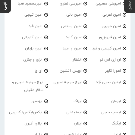
پست بعدی
پست قبلی
امیرعلی مصیبی
امیرعلی نظری
امیرمسعود ضیا
امین اعرابی
امین بانی
امین تیجی
امین حبیبی
امین رستمی
امین فرد
امین فیروزپور
امین کاوه
امین کاویانی
امین کیسی و فرد
امین و امید
امین یزدان
ان زی اس تو
انتظار
انزی و جنزی
اهورا کلهر
اویس آتشین
ای ج
ایدین بحری نژاد
ایرج خواجه امیری
ایرج خواجه امیری و
سالار عقیلی
ایرمان
ایزاک
ایزدمهر
ایسپ حاجی
ایفتیئفی
ایکس‌ایکس‌ایکس‌پی
ایگرگ
ایلان
ایلای اکبری
ایلیا
ایلیا شمس
ایلیار