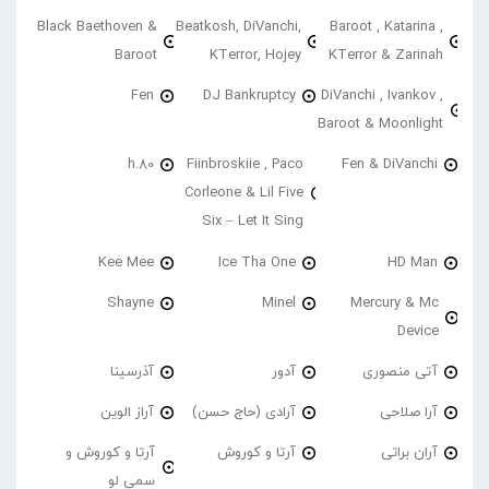
Black Baethoven &
Beatkosh, DiVanchi,
Baroot , Katarina ,
Baroot
KTerror, Hojey
KTerror & Zarinah
Fen
DJ Bankruptcy
DiVanchi , Ivankov ,
Baroot & Moonlight
h.80
Fiinbroskiie , Paco
Fen & DiVanchi
Corleone & Lil Five
Six – Let It Sing
Kee Mee
Ice Tha One
HD Man
Shayne
Minel
Mercury & Mc
Device
آتی منصوری
آدور
آذرسینا
آرا صلاحی
آرادی (حاج حسن)
آراز الوین
آران براتی
آرتا و کوروش
آرتا و کوروش و
سمی لو