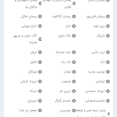
نوابی
نیکول یو
پیمان قلی‌پور
پیمان کاکاوند
پیمان ملکی
پین لورد
تاراز
تارخ تهرانی
تاریک
تاک داون
تاک داون و سپهر
خلسه
ترپ اشی
ترند اینستا
ترول
تک
تَک راه
تکاور
توحید وحید
تودار
تورکال
توشای
تومورز
تیرداد کیانی
تیرداد محمدی
تیری ام
تینک
جاسم شعبانی
جاسم کارگر
جبرئیل
جدید نیما نصر و فرهاد
جرجیس
جعفر یار خدا