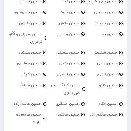
حسین باج و شهریار
حسین تک
حسین توکلی
حسین حسینی
حسین خبره
حسین خسروخاور
حسین خیرخواه
حسین دانش
حسین دایمون
حسین راد
حسین رحمانی
حسین سهرابی و اُکُلو
فرامرزی
حسین شفیعی
حسین عاشقی
حسین علیشاه
حسین عیدی
حسین فتحی
حسین فسنقری
حسین قنبری
حسین قیصری
حسین کارگر
حسین کنزو
حسین کینگ سد و
حسین مزینانی
امیر تاتاری
حسین مقام
حسین منتظری
حسین هاسم زاده
حسین هاشم زاده
حسین هاشمی
حسین هرمس و
جاوید