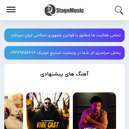
تمامی فعالیت ها مطابق با قوانین جمهوری اسلامی ایران میباشد
پخش سراسری اثر شما در وبسایت استیج موزیک 09379752202
آهنگ های پیشنهادی