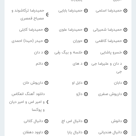
حمیدرضا اسلمی
حمیدرضا بابایی
حمیدرضا ترکاشوند و
مصباح قمصری
حمیدرضا شمیرانی
حمیدرضا علوی
حمیدرضا کابلی
حمیدرضا کاظمی
حوران
حیدر (حیدا) احمدی
خسرو پاشایی
خلسه و بیگ رفی
د دان
د دان و علیرضا جی
د های
دائم
جی
دابان
دابل او
داریوش خان
داریوش صفری
داژو
دانلود آهنگ انعکاس
و امیر اس و امیر دیان
و پوکسا
دانوش
دانیال اس اچ
دانیال کلالی
دانیال هندیانی
دانیال یارا
داوود دهقان