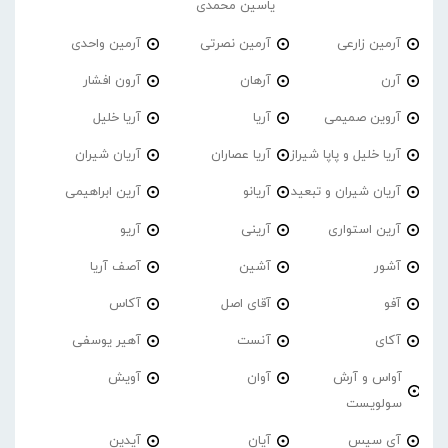
یاسین محمدی
آرمین زارعی
آرمین نصرتی
آرمین واحدی
آرن
آرهان
آرون افشار
آروین صمیمی
آریا
آریا خلیل
آریا خلیل و پاپا شیراز
آریا عصاران
آریان شیران
آریان شیران و تبعید
آریانو
آرین ابراهیمی
آرین استواری
آرینی
آریو
آشور
آشین
آصف آریا
آفو
آقای اصل
آکاس
آکای
آنست
آهیر یوسفی
آواس و آرش
آوان
آویش
سولویست
آی سیس
آیان
آیدین