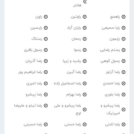
هانتر
راهمج
راوتین
راوِن
رایا سمیعی
رایان آراد
رایسین
رایمون
رحمان
رستاک
رستم رضایی
رسوا
رسول باقری
رسول کوهی
رشید و زیپا
رضا آذریان
رضا آرتور
رضا آیین
رضا ابراهیم پور
رضا احمدی
رضا اسماعیل زاده
رضا امیری
رضا بلوری
رضا بهرام
رضا پیشرو
رضا پیشرو و
رضا پیشرو و علی
رضا تیتو و علیرضا
امیرتیک
اوج
رضا ثابتی
رضا حسنی
رضا حسینی