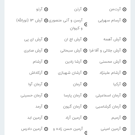
آرت‌من
آرتن
آرتو
آرسام سهرابی
آرسن و آتی منصوری
آرش 13 (نورالله)
و کیوان
آرش آهمه
آرش اچ ان
آرش ای پی
آرش جلالی و آقا فرا
آرش سبحانی
آرش صابری
آرش محسنی
آرشا رادین
آرشام
آرشام علینژاد
آرشان شهبازی
آرکاداش
آرکیا
آرمان
آرمان آوا
آرمان اسماعیلی
آرمان پارسا
آرمان حسینی
آرمان گرشاسبی
آرمان گیون
آرمد
آرمیم
آرمین آراد
آرمین ابد
آرمین امینی
آرمین حسن زاده و
آرمین دادرس