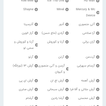
Kee Mee
Ice Tha One
HD Man
Shayne
Minel
Mercury & Mc
Device
آتی منصوری
آدور
آذرسینا
آرا صلاحی
آرادی (حاج حسن)
آراز الوین
آران براتی
آرتا و کوروش
آرتا و کوروش و
سمی لو
آرت‌من
آرتن
آرتو
آرسام سهرابی
آرسن و آتی منصوری
آرش 13 (نورالله)
و کیوان
آرش آهمه
آرش اچ ان
آرش ای پی
آرش جلالی و آقا فرا
آرش سبحانی
آرش صابری
آرش محسنی
آرشا رادین
آرشام