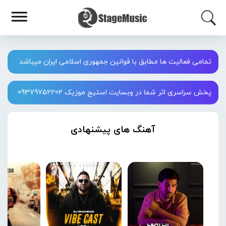
تمامی فعالیت ها مطابق با قوانین جمهوری اسلامی ایران میباشد
پخش سراسری اثر شما در وبسایت استیج موزیک 09379752202
آهنگ های پیشنهادی