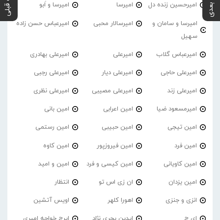
پست بعدی
پست قبلی
امیرحسین زنده دل
امیرسا
امیرسا و اَبو
امیرسا و سامان و
امیرسالار محبی
امیرعباس حسن زاده
سهیل
امیرعباس گلاب
امیرعلی
امیرعلی بهادری
امیرعلی حاجی
امیرعلی دیار
امیرعلی رجبی
امیرعلی زند
امیرعلی مصیبی
امیرعلی نظری
امیرمسعود ضیا
امین اعرابی
امین بانی
امین تیجی
امین حبیبی
امین رستمی
امین فرد
امین فیروزپور
امین کاوه
امین کاویانی
امین کیسی و فرد
امین و امید
امین یزدان
ان زی اس تو
انتظار
انزی و جنزی
اهورا کلهر
اویس آتشین
ای ج
ایدین بحری نژاد
ایرج خواجه امیری