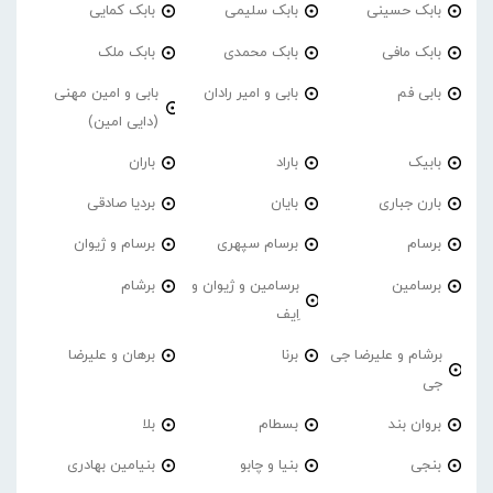
بابک حسینی
بابک سلیمی
بابک کمایی
بابک مافی
بابک محمدی
بابک ملک
بابی فم
بابی و امیر رادان
بابی و امین مهنی
(دایی امین)
بابیک
باراد
باران
بارن جباری
بایان
بردیا صادقی
برسام
برسام سپهری
برسام و ژیوان
برسامین
برسامین و ژیوان و
برشام
اِیف
برشام و علیرضا جی
برنا
برهان و علیرضا
جی
بروان بند
بسطام
بلا
بنجی
بنیا و چابو
بنیامین بهادری