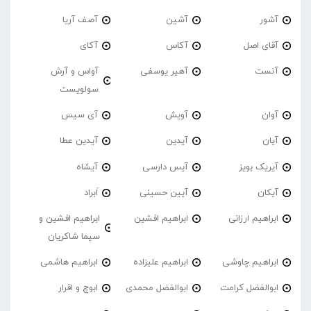
آشور
آشین
آصف آریا
آقای اصل
آکاس
آکای
آنست
آهیر یوسفی
آواس و آرش
سولویست
آوان
آویش
آی سیس
آیان
آیدین
آیدین عطا
آیریک بویز
آیس دارسی
آیشاه
آیکان
آیین حسینی
اَبراد
ابراهیم ارزانی
ابراهیم افشین
ابراهیم افشین و
سیما شاکریان
ابراهیم چاوشی
ابراهیم علیزاده
ابراهیم هاشمی
ابوالفضل کرامت
ابوالفضل محمدی
ابوچ و اقرار