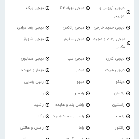
دیجی آریوس و
دیجی بهزاد O2
دیجی بیک
موبیتز
دیجی حمید خارجی
دیجی رانکس
دیجی رضا مرادی
دیجی رهام و مجید
دیجی سلیم
دیجی شهباز
مکس
دیجی کارن
دیجی مپ
دیجی همایون
دیجی هیت
دیدار
دیدار و مهرداد
دینگو
دیهو
رابین رضایی
رادمان
رادمیر
راز
راستین
راشن بند و هایده
راشید
راغب
راغب و حمید هیراد
راکا
راکتور
راما
رامس و هانتی