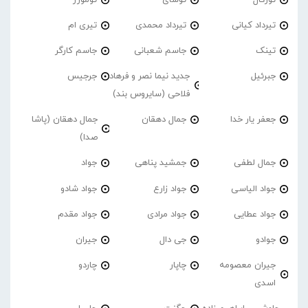
تیرداد کیانی
تیرداد محمدی
تیری ام
تینک
جاسم شعبانی
جاسم کارگر
جبرئیل
جدید نیما نصر و فرهاد
جرجیس
فلاحی (سایروس بند)
جعفر یار خدا
جمال دهقان
جمال دهقان (پاشا
صدا)
جمال لطفی
جمشید پناهی
جواد
جواد الیاسی
جواد زارع
جواد شادو
جواد عطایی
جواد مرادی
جواد مقدم
جوادو
جی دال
جیران
جیران معصومه
چاپار
چاردو
اسدی