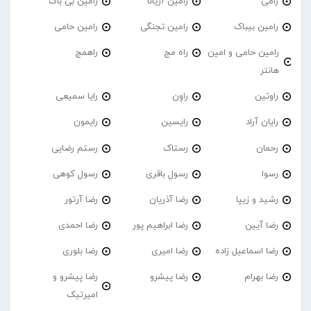
رامی
رامین آریانا
رامین بی باک
رامین بیباک
رامین تجنگی
رامین حامی
رامین حامی و امین
راه مج
راهمج
هانتر
راوتین
راوِن
رایا سمیعی
رایان آراد
رایسین
رایمون
رحمان
رستاک
رستم رضایی
رسوا
رسول باقری
رسول کوهی
رشید و زیپا
رضا آذریان
رضا آرتور
رضا آیین
رضا ابراهیم پور
رضا احمدی
رضا اسماعیل زاده
رضا امیری
رضا بلوری
رضا بهرام
رضا پیشرو
رضا پیشرو و
امیرتیک