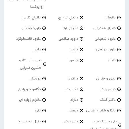
و پوکسا
دانوش
دانیال اس اچ
دانیال کلالی
دانیال هندیانی
دانیال یارا
داوود دهقان
داوود شعبانی
داوود صالحی
داوود قاسملونژاد
داوود یونسی
داوین
دایار
دایان
دایمون
دجی علی A2 و
افشین ضیایی
ددی و چناری
دراکولا
درویش
دریم بیت
دکاموند
دکاموند و زانیار
دکتر گلاک
دلارام
دلارام زواره ای
دلتا و شایان رضایی
دلصیر
دنی
دنی خرسندی و
دنی دوئل
دنیل و جفت 6
محمدرضا شجریان