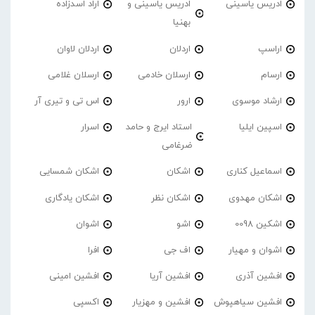
ادریس یاسینی
ادریس یاسینی و
اراد اسدزاده
بهنیا
اراسپ
اردلان
اردلان لاوان
ارسام
ارسلان خادمی
ارسلان غلامی
ارشاد موسوی
ارور
اس تی و تیری آر
اسپین ایلیا
استاد ایرج و حامد
اسرار
ضرغامی
اسماعیل کناری
اشکان
اشکان شمسایی
اشکان مهدوی
اشکان نظر
اشکان یادگاری
اشکین 0098
اشو
اشوان
اشوان و مهیار
اف جی
افرا
افشین آذری
افشین آریا
افشین امینی
افشین سیاهپوش
افشین و مهزیار
اکسپی