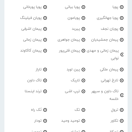
پویا
پویا بیاتی
پویا پورخانی
پویا جهانگیری
پویامون
پویان فیلینگ
پویان نجف
پیربد
پیمان اشرفی
پیمان جمشیدیان
پیمان جواهری
پیمان زمانی
پیمان زمانی و مهدی
پیمان قلی‌پور
پیمان کاکاوند
نوابی
پیمان ملکی
پین لورد
تاراز
تارخ تهرانی
تاریک
تاک داون
تاک داون و سپهر
ترپ اشی
ترند اینستا
خلسه
ترول
تک
تَک راه
تکاور
توحید وحید
تودار
تورکال
توشای
تومورز