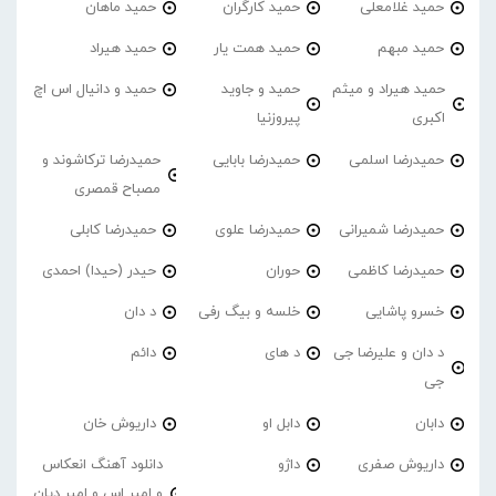
حمید غلامعلی
حمید کارگران
حمید ماهان
حمید مبهم
حمید همت یار
حمید هیراد
حمید هیراد و میثم
حمید و جاوید
حمید و دانیال اس اچ
اکبری
پیروزنیا
حمیدرضا اسلمی
حمیدرضا بابایی
حمیدرضا ترکاشوند و
مصباح قمصری
حمیدرضا شمیرانی
حمیدرضا علوی
حمیدرضا کابلی
حمیدرضا کاظمی
حوران
حیدر (حیدا) احمدی
خسرو پاشایی
خلسه و بیگ رفی
د دان
د دان و علیرضا جی
د های
دائم
جی
دابان
دابل او
داریوش خان
داریوش صفری
داژو
دانلود آهنگ انعکاس
و امیر اس و امیر دیان