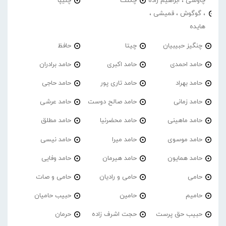
چاوشی ، ابراهیم زاده
چگنت
چلیپا
، گوگوش ، قمیشی ،
هایده
چنگیز حبیبیان
چیتا
حافظ
حامد احمدی
حامد اکبری
حامد برادران
حامد بهراد
حامد تاری پور
حامد حاجی
حامد زمانی
حامد صالح دوست
حامد عرشی
حامد ماهینی
حامد محضرنیا
حامد مطلق
حامد موسوی
حامد میرا
حامد نیسی
حامد همایون
حامد هیرمان
حامد وفایی
حامی
حامی و رادیان
حامی و صات
حامیم
حامین
حبیب حامیان
حبیب حق پرست
حجت اشرف زاده
حرمان