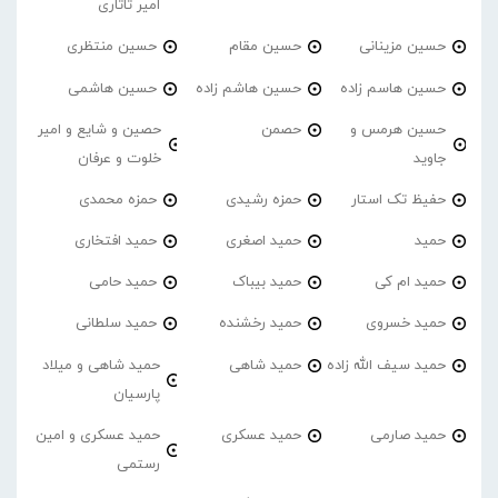
امیر تاتاری
حسین مزینانی
حسین مقام
حسین منتظری
حسین هاسم زاده
حسین هاشم زاده
حسین هاشمی
حسین هرمس و
حصمن
حصین و شایع و امیر
جاوید
خلوت و عرفان
حفیظ تک استار
حمزه رشیدی
حمزه محمدی
حمید
حمید اصغری
حمید افتخاری
حمید ام کی
حمید بیباک
حمید حامی
حمید خسروی
حمید رخشنده
حمید سلطانی
حمید سیف الله زاده
حمید شاهی
حمید شاهی و میلاد
پارسیان
حمید صارمی
حمید عسکری
حمید عسکری و امین
رستمی