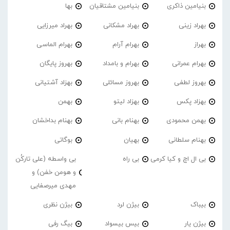
بنیامین ذاکری
بنیامین مشتاقیان
بها
بهراد زینی
بهراد مشکانی
بهراد میرزایی
بهراز
بهرام آرام
بهرام الماسی
بهرام عمرانی
بهرام و بامداد
بهروز پایگان
بهروز لطفی
بهروز مسائلی
بهزاد آشتیانی
بهزاد پکس
بهزاد لیتو
بهمن
بهمن محمودی
بهنام بانی
بهنام بداخشان
بهنام سلطانی
بهیان
بوگاتی
بی ال اچ و کیا کرمی
بی راه
بی واسطه (علی تارکُن
و هومن خفن) و
مهدی میرصفایی
بیباک
بیژن لرد
بیژن نظری
بیژن یار
بیس بیسواد
بیگ رفی