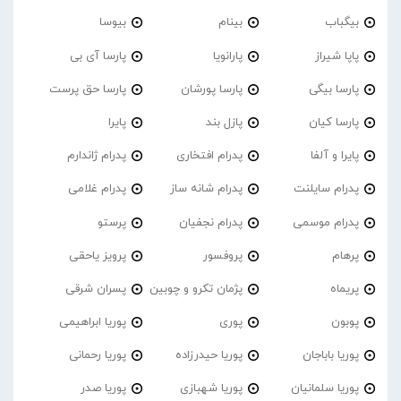
بیگباب
بینام
بیوسا
پاپا شیراز
پارانویا
پارسا آی بی
پارسا بیگی
پارسا پورشان
پارسا حق پرست
پارسا کیان
پازل بند
پایرا
پایرا و آلفا
پدرام افتخاری
پدرام ژاندارم
پدرام‌ سایلنت
پدرام شانه ساز
پدرام غلامی
پدرام موسمی
پدرام نجفیان
پرستو
پرهام
پروفسور
پرویز یاحقی
پریماه
پژمان تکرو و چوبین
پسران شرقی
پوبون
پوری
پوریا ابراهیمی
پوریا باباجان
پوریا حیدرزاده
پوریا رحمانی
پوریا سلمانیان
پوریا شهبازی
پوریا صدر