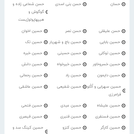
حسان
حسن بنی اسدی
حسن شماعی زاده و
گوگوش و
هیپهاپولوژیست
حسن علیقلی
حسن نصر
حسین اخوان
حسین بابایی
حسین باج و شهریار
حسین تک
حسین توکلی
حسین حسینی
حسین خبره
حسین خسروخاور
حسین خیرخواه
حسین دانش
حسین دایمون
حسین راد
حسین رحمانی
حسین سهرابی و اُکُلو
حسین شفیعی
حسین عاشقی
فرامرزی
حسین علیشاه
حسین عیدی
حسین فتحی
حسین فسنقری
حسین قنبری
حسین قیصری
حسین کارگر
حسین کنزو
حسین کینگ سد و