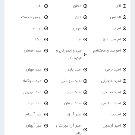
الارا
الجان
الف
الموس
الون
الیاس خدمت
ام تی
ام رپر
اِم رعد
ام سی داج
امزا
اِمشا
امو بند و محتشم
امی و ایمورتال و
امید احسان
نارکوتیک
امید برجی
امید پایدار
امید جهان
امید حاجیلی
امید سوسنی
امید سوگماد
امید صالحی
امید عرش
امید عزیزپور
امید عظیمی
امید لوافان
امید مولا
امیدیار
امیر آر زد
امیر آرسام
امیر آرسین
امیر آن میراث و
امیر آیهان
طاها