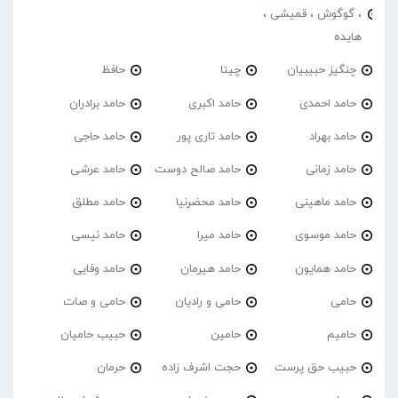
، گوگوش ، قمیشی ،
هایده
چنگیز حبیبیان
چیتا
حافظ
حامد احمدی
حامد اکبری
حامد برادران
حامد بهراد
حامد تاری پور
حامد حاجی
حامد زمانی
حامد صالح دوست
حامد عرشی
حامد ماهینی
حامد محضرنیا
حامد مطلق
حامد موسوی
حامد میرا
حامد نیسی
حامد همایون
حامد هیرمان
حامد وفایی
حامی
حامی و رادیان
حامی و صات
حامیم
حامین
حبیب حامیان
حبیب حق پرست
حجت اشرف زاده
حرمان