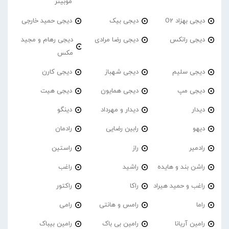
موبیتز
دیجی بهزاد O2
دیجی بیک
دیجی حمید خارجی
دیجی رانکس
دیجی رضا مرادی
دیجی رهام و مجید
مکس
دیجی سلیم
دیجی شهباز
دیجی کارن
دیجی مپ
دیجی همایون
دیجی هیت
دیدار
دیدار و مهرداد
دینگو
دیهو
رابین رضایی
رادمان
رادمیر
راز
راستین
راشن بند و هایده
راشید
راغب
راغب و حمید هیراد
راکا
راکتور
راما
رامس و هانتی
رامی
رامین آریانا
رامین بی باک
رامین بیباک