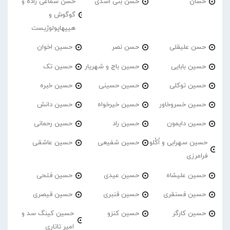
حسان
حسن بنی اسدی
حسن شماعی زاده و
گوگوش و
هیپهاپولوژیست
حسن علیقلی
حسن نصر
حسین اخوان
حسین بابایی
حسین باج و شهریار
حسین تک
حسین توکلی
حسین حسینی
حسین خبره
حسین خسروخاور
حسین خیرخواه
حسین دانش
حسین دایمون
حسین راد
حسین رحمانی
حسین سهرابی و اُکُلو
حسین شفیعی
حسین عاشقی
فرامرزی
حسین علیشاه
حسین عیدی
حسین فتحی
حسین فسنقری
حسین قنبری
حسین قیصری
حسین کارگر
حسین کنزو
حسین کینگ سد و
امیر تاتاری