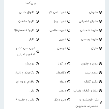
و پوکسا
دانوش
دانیال اس اچ
دانیال کلالی
دانیال هندیانی
دانیال یارا
داوود دهقان
داوود شعبانی
داوود صالحی
داوود قاسملونژاد
داوود یونسی
داوین
دایار
دایان
دایمون
دجی علی A2 و
افشین ضیایی
ددی و چناری
دراکولا
درویش
دریم بیت
دکاموند
دکاموند و زانیار
دکتر گلاک
دلارام
دلارام زواره ای
دلتا و شایان رضایی
دلصیر
دنی
دنی خرسندی و
دنی دوئل
دنیل و جفت 6
محمدرضا شجریان