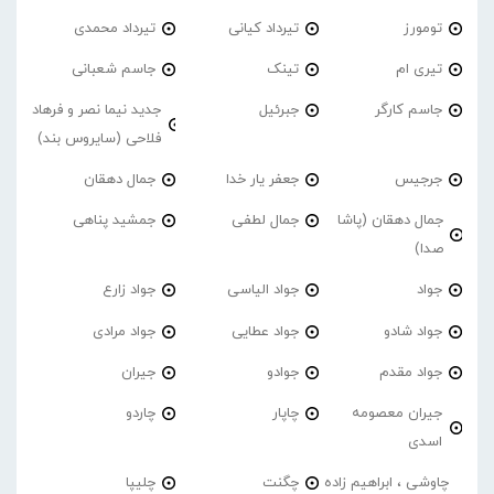
تومورز
تیرداد کیانی
تیرداد محمدی
تیری ام
تینک
جاسم شعبانی
جاسم کارگر
جبرئیل
جدید نیما نصر و فرهاد
فلاحی (سایروس بند)
جرجیس
جعفر یار خدا
جمال دهقان
جمال دهقان (پاشا
جمال لطفی
جمشید پناهی
صدا)
جواد
جواد الیاسی
جواد زارع
جواد شادو
جواد عطایی
جواد مرادی
جواد مقدم
جوادو
جیران
جیران معصومه
چاپار
چاردو
اسدی
چاوشی ، ابراهیم زاده
چگنت
چلیپا