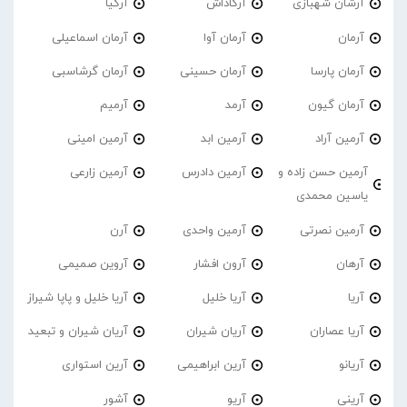
آرشان شهبازی
آرکاداش
آرکیا
آرمان
آرمان آوا
آرمان اسماعیلی
آرمان پارسا
آرمان حسینی
آرمان گرشاسبی
آرمان گیون
آرمد
آرمیم
آرمین آراد
آرمین ابد
آرمین امینی
آرمین حسن زاده و
آرمین دادرس
آرمین زارعی
یاسین محمدی
آرمین نصرتی
آرمین واحدی
آرن
آرهان
آرون افشار
آروین صمیمی
آریا
آریا خلیل
آریا خلیل و پاپا شیراز
آریا عصاران
آریان شیران
آریان شیران و تبعید
آریانو
آرین ابراهیمی
آرین استواری
آرینی
آریو
آشور