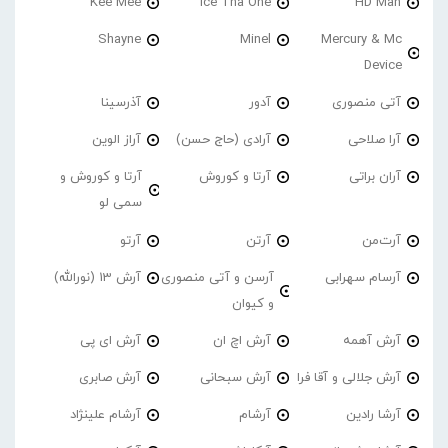
Kee Mee
Ice Tha One
HD Man
Shayne
Minel
Mercury & Mc
Device
آتی منصوری
آدور
آذرسینا
آرا صلاحی
آرادی (حاج حسن)
آراز الوین
آران براتی
آرتا و کوروش
آرتا و کوروش و
سمی لو
آرت‌من
آرتن
آرتو
آرسام سهرابی
آرسن و آتی منصوری
آرش 13 (نورالله)
و کیوان
آرش آهمه
آرش اچ ان
آرش ای پی
آرش جلالی و آقا فرا
آرش سبحانی
آرش صابری
آرشا رادین
آرشام
آرشام علینژاد