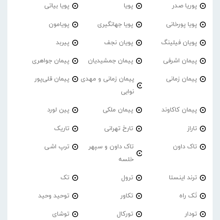
پوریا صدر
پویا
پویا بیاتی
پویا پورخانی
پویا جهانگیری
پویامون
پویان فیلینگ
پویان نجف
پیربد
پیمان اشرفی
پیمان جمشیدیان
پیمان جواهری
پیمان زمانی
پیمان زمانی و مهدی
پیمان قلی‌پور
نوابی
پیمان کاکاوند
پیمان ملکی
پین لورد
تاراز
تارخ تهرانی
تاریک
تاک داون
تاک داون و سپهر
ترپ اشی
خلسه
ترند اینستا
ترول
تک
تَک راه
تکاور
توحید وحید
تودار
تورکال
توشای