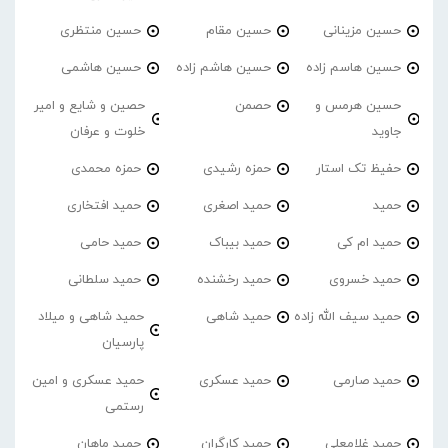
حسین مزینانی
حسین مقام
حسین منتظری
حسین هاسم زاده
حسین هاشم زاده
حسین هاشمی
حسین هرمس و
حصمن
حصین و شایع و امیر
جاوید
خلوت و عرفان
حفیظ تک استار
حمزه رشیدی
حمزه محمدی
حمید
حمید اصغری
حمید افتخاری
حمید ام کی
حمید بیباک
حمید حامی
حمید خسروی
حمید رخشنده
حمید سلطانی
حمید سیف الله زاده
حمید شاهی
حمید شاهی و میلاد
پارسیان
حمید صارمی
حمید عسکری
حمید عسکری و امین
رستمی
حمید غلامعلی
حمید کارگران
حمید ماهان