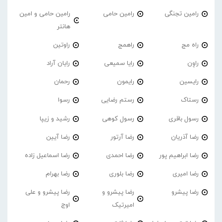
رامین تجنگی
رامین حامی
رامین حامی و امین
هانتر
راه مج
راهمج
راوتین
راوِن
رایا سمیعی
رایان آراد
رایسین
رایمون
رحمان
رستاک
رستم رضایی
رسوا
رسول باقری
رسول کوهی
رشید و زیپا
رضا آذریان
رضا آرتور
رضا آیین
رضا ابراهیم پور
رضا احمدی
رضا اسماعیل زاده
رضا امیری
رضا بلوری
رضا بهرام
رضا پیشرو
رضا پیشرو و
رضا پیشرو و علی
امیرتیک
اوج