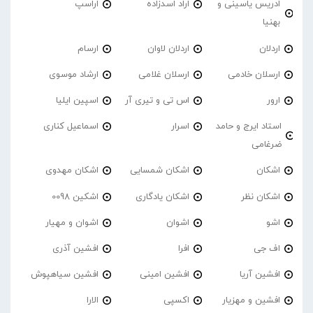
ادریس یاسینی و
اراد اسدزاده
اراسپ
بهنیا
اردلان
اردلان لاوان
ارسام
ارسلان خادمی
ارسلان غلامی
ارشاد موسوی
ارور
اس تی و تیری آر
اسپین ایلیا
استاد ایرج و حامد
اسرار
اسماعیل کناری
ضرغامی
اشکان
اشکان شمسایی
اشکان مهدوی
اشکان نظر
اشکان یادگاری
اشکین 0098
اشو
اشوان
اشوان و مهیار
اف جی
افرا
افشین آذری
افشین آریا
افشین امینی
افشین سیاهپوش
افشین و مهزیار
اکسپی
الارا