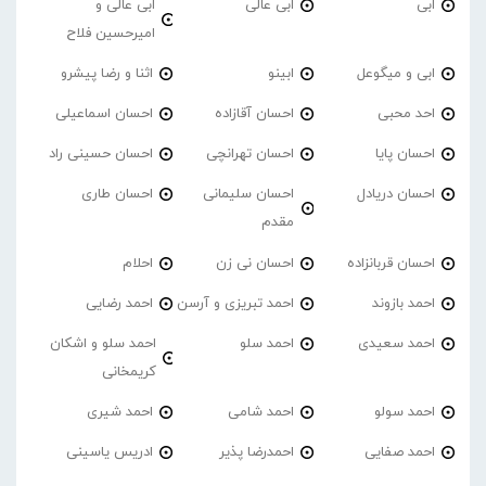
ابی
ابی عالی
ابی عالی و
امیرحسین فلاح
ابی و میگوعل
ابینو
اثنا و رضا پیشرو
احد محبی
احسان آقازاده
احسان اسماعیلی
احسان پایا
احسان تهرانچی
احسان حسینی راد
احسان دریادل
احسان سلیمانی
احسان طاری
مقدم
احسان قربانزاده
احسان نی زن
احلام
احمد بازوند
احمد تبریزی و آرسن
احمد‌ رضایی
احمد سعیدی
احمد سلو
احمد سلو و اشکان
کریمخانی
احمد سولو
احمد شامی
احمد شیری
احمد صفایی
احمدرضا پذیر
ادریس یاسینی