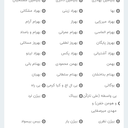
بنیامین بهادری
بنیامین ذاکری
بنیامین مشتاقیان
بها
بهراد زینی
بهراد مشکانی
بهراد میرزایی
بهراز
بهرام آرام
بهرام الماسی
بهرام عمرانی
بهرام و بامداد
بهروز پایگان
بهروز لطفی
بهروز مسائلی
بهزاد آشتیانی
بهزاد پکس
بهزاد لیتو
بهمن
بهمن محمودی
بهنام بانی
بهنام بداخشان
بهنام سلطانی
بهیان
بوگاتی
بی ال اچ و کیا کرمی
بی راه
بی واسطه (علی تارکُن
بیباک
بیژن لرد
و هومن خفن) و
مهدی میرصفایی
بیژن نظری
بیژن یار
بیس بیسواد