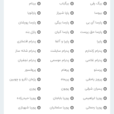
بیگ رفی
بیگباب
بینام
بیوسا
پاپا شیراز
پارانویا
پارسا آی بی
پارسا بیگی
پارسا پورشان
پارسا حق پرست
پارسا کیان
پازل بند
پایرا
پایرا و آلفا
پدرام افتخاری
پدرام ژاندارم
پدرام‌ سایلنت
پدرام شانه ساز
پدرام غلامی
پدرام موسمی
پدرام نجفیان
پرستو
پرهام
پروفسور
پرویز یاحقی
پریماه
پژمان تکرو و چوبین
پسران شرقی
پوبون
پوری
پوریا ابراهیمی
پوریا باباجان
پوریا حیدرزاده
پوریا رحمانی
پوریا سلمانیان
پوریا شهبازی