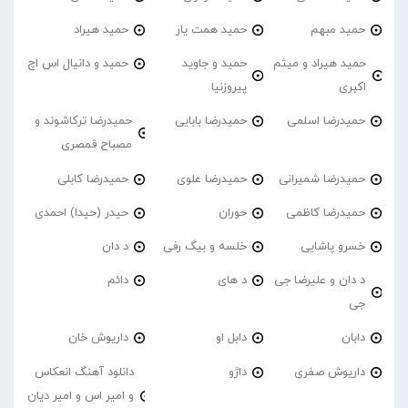
حمید مبهم
حمید همت یار
حمید هیراد
حمید هیراد و میثم
حمید و جاوید
حمید و دانیال اس اچ
اکبری
پیروزنیا
حمیدرضا اسلمی
حمیدرضا بابایی
حمیدرضا ترکاشوند و
مصباح قمصری
حمیدرضا شمیرانی
حمیدرضا علوی
حمیدرضا کابلی
حمیدرضا کاظمی
حوران
حیدر (حیدا) احمدی
خسرو پاشایی
خلسه و بیگ رفی
د دان
د دان و علیرضا جی
د های
دائم
جی
دابان
دابل او
داریوش خان
داریوش صفری
داژو
دانلود آهنگ انعکاس
و امیر اس و امیر دیان