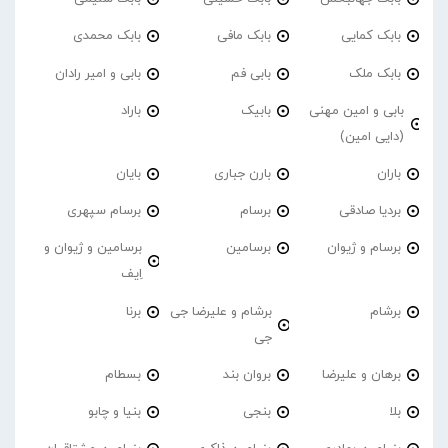
بابک کمایی
بابک مافی
بابک محمدی
بابک ملک
بابی فم
بابی و امیر رادان
بابی و امین مهنی
بابیک
باراد
(دایی امین)
باران
بارن جباری
بایان
بردیا صادقی
برسام
برسام سپهری
برسام و ژیوان
برسامین
برسامین و ژیوان و
اِیف
برشام
برشام و علیرضا جی
برنا
جی
برهان و علیرضا
بروان بند
بسطام
بلا
بنجی
بنیا و چابو