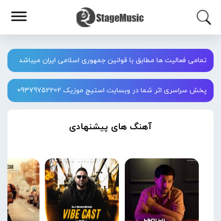
تمامی فعالیت ها مطابق با قوانین جمهوری اسلامی ایران میباشد
پخش سراسری اثر شما در وبسایت استیج موزیک 09379752202
آهنگ های پیشنهادی