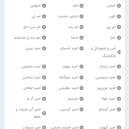
الجان
الف
الموس
الون
الیاس خدمت
ام تی
ام رپر
اِم رعد
ام سی داج
امزا
اِمشا
امو بند و محتشم
امی و ایمورتال و
امید احسان
امید برجی
نارکوتیک
امید پایدار
امید جهان
امید حاجیلی
امید سوسنی
امید سوگماد
امید صالحی
امید عزیزپور
امید عظیمی
امید لوافان
امید مولا
امیدیار
امیر آر زد
امیر آرسام
امیر آرسین
امیر آن میراث و
طاها
امیر آیهان
امیر احسان فدایی
امیر ارسلان