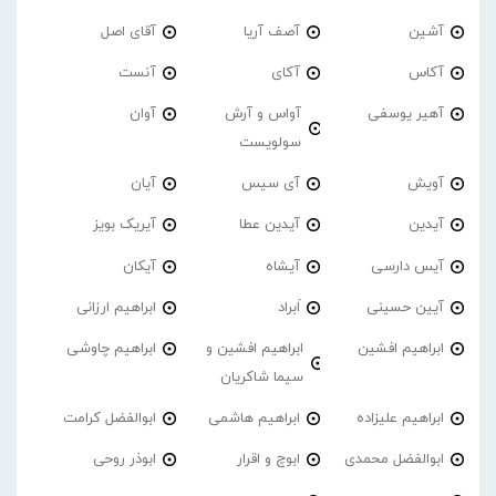
آشین
آصف آریا
آقای اصل
آکاس
آکای
آنست
آهیر یوسفی
آواس و آرش
آوان
سولویست
آویش
آی سیس
آیان
آیدین
آیدین عطا
آیریک بویز
آیس دارسی
آیشاه
آیکان
آیین حسینی
اَبراد
ابراهیم ارزانی
ابراهیم افشین
ابراهیم افشین و
ابراهیم چاوشی
سیما شاکریان
ابراهیم علیزاده
ابراهیم هاشمی
ابوالفضل کرامت
ابوالفضل محمدی
ابوچ و اقرار
ابوذر روحی