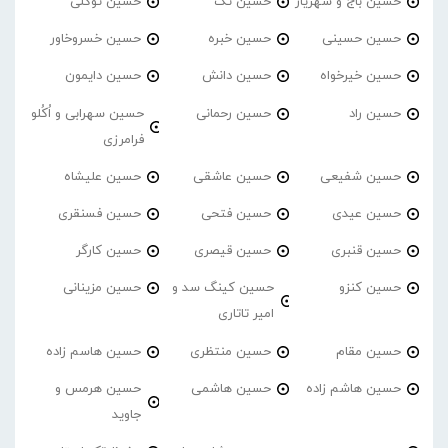
حسین باج و شهریار
حسین تک
حسین توکلی
حسین حسینی
حسین خبره
حسین خسروخاور
حسین خیرخواه
حسین دانش
حسین دایمون
حسین راد
حسین رحمانی
حسین سهرابی و اُکُلو
فرامرزی
حسین شفیعی
حسین عاشقی
حسین علیشاه
حسین عیدی
حسین فتحی
حسین فسنقری
حسین قنبری
حسین قیصری
حسین کارگر
حسین کنزو
حسین کینگ سد و
حسین مزینانی
امیر تاتاری
حسین مقام
حسین منتظری
حسین هاسم زاده
حسین هاشم زاده
حسین هاشمی
حسین هرمس و
جاوید