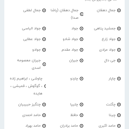
جمال دهقان
جمال دهقان (پاشا
جمال لطفی
صدا)
جمشید پناهی
جواد
جواد الیاسی
جواد زارع
جواد شادو
جواد عطایی
جواد مرادی
جواد مقدم
جوادو
جی دال
جیران
جیران معصومه
اسدی
چاپار
چاردو
چاوشی ، ابراهیم زاده
، گوگوش ، قمیشی ،
هایده
چگنت
چلیپا
چنگیز حبیبیان
چیتا
حافظ
حامد احمدی
حامد اکبری
حامد برادران
حامد بهراد