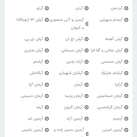
آرت‌من
آرتن
آرتو
آرسام سهرابی
آرسن و آتی منصوری
آرش 13 (نورالله)
و کیوان
آرش آهمه
آرش اچ ان
آرش ای پی
آرش جلالی و آقا فرا
آرش سبحانی
آرش صابری
آرش محسنی
آرشا رادین
آرشام
آرشام علینژاد
آرشان شهبازی
آرکاداش
آرکیا
آرمان
آرمان آوا
آرمان اسماعیلی
آرمان پارسا
آرمان حسینی
آرمان گرشاسبی
آرمان گیون
آرمد
آرمیم
آرمین آراد
آرمین ابد
آرمین امینی
آرمین حسن زاده و
آرمین دادرس