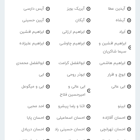
آیدین عطا
آیریک بویز
آیس دارسی
آیشاه
آیکان
آیین حسینی
اَبراد
ابراهیم ارزانی
ابراهیم افشین
ابراهیم افشین و
ابراهیم چاوشی
ابراهیم علیزاده
سیما شاکریان
ابراهیم هاشمی
ابوالفضل کرامت
ابوالفضل محمدی
ابوچ و اقرار
ابوذر روحی
ابی
ابی عالی
ابی عالی و
ابی و میگوعل
امیرحسین فلاح
ابینو
اثنا و رضا پیشرو
احد محبی
احسان آقازاده
احسان اسماعیلی
احسان پایا
احسان تهرانچی
احسان حسینی راد
احسان دریادل