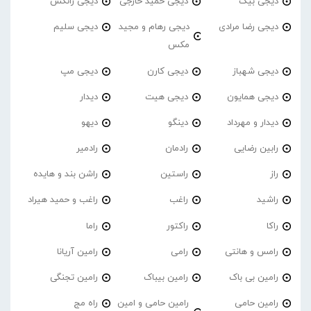
دیجی بیک
دیجی حمید خارجی
دیجی رانکس
دیجی رضا مرادی
دیجی رهام و مجید
دیجی سلیم
مکس
دیجی شهباز
دیجی کارن
دیجی مپ
دیجی همایون
دیجی هیت
دیدار
دیدار و مهرداد
دینگو
دیهو
رابین رضایی
رادمان
رادمیر
راز
راستین
راشن بند و هایده
راشید
راغب
راغب و حمید هیراد
راکا
راکتور
راما
رامس و هانتی
رامی
رامین آریانا
رامین بی باک
رامین بیباک
رامین تجنگی
رامین حامی
رامین حامی و امین
راه مج