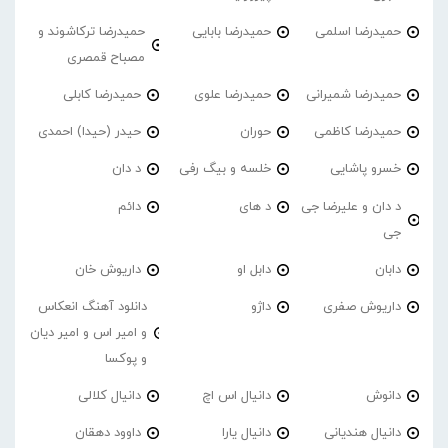
حمیدرضا اسلمی
حمیدرضا بابایی
حمیدرضا ترکاشوند و
مصباح قمصری
حمیدرضا شمیرانی
حمیدرضا علوی
حمیدرضا کابلی
حمیدرضا کاظمی
حوران
حیدر (حیدا) احمدی
خسرو پاشایی
خلسه و بیگ رفی
د دان
د دان و علیرضا جی
د های
دائم
جی
دابان
دابل او
داریوش خان
داریوش صفری
داژو
دانلود آهنگ انعکاس
و امیر اس و امیر دیان
و پوکسا
دانوش
دانیال اس اچ
دانیال کلالی
دانیال هندیانی
دانیال یارا
داوود دهقان