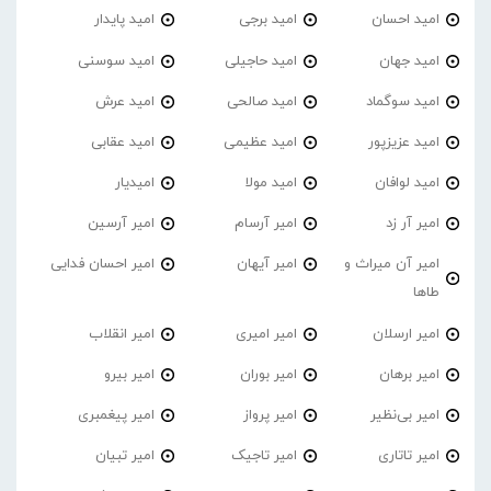
امید احسان
امید برجی
امید پایدار
امید جهان
امید حاجیلی
امید سوسنی
امید سوگماد
امید صالحی
امید عرش
امید عزیزپور
امید عظیمی
امید عقابی
امید لوافان
امید مولا
امیدیار
امیر آر زد
امیر آرسام
امیر آرسین
امیر آن میراث و
امیر آیهان
امیر احسان فدایی
طاها
امیر ارسلان
امیر امیری
امیر انقلاب
امیر برهان
امیر‌ بوران
امیر بیرو
امیر بی‌نظیر
امیر پرواز
امیر پیغمبری
امیر تاتاری
امیر تاجیک
امیر تبیان