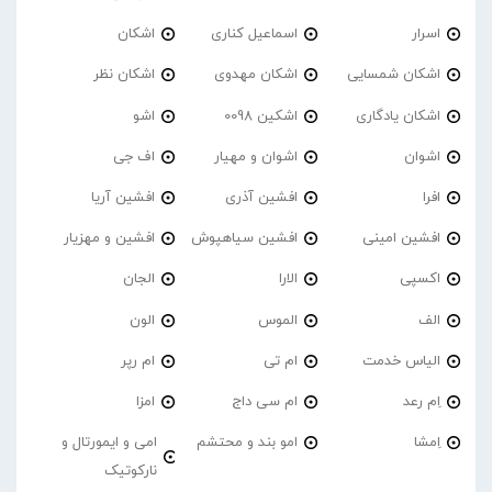
اسرار
اسماعیل کناری
اشکان
اشکان شمسایی
اشکان مهدوی
اشکان نظر
اشکان یادگاری
اشکین 0098
اشو
اشوان
اشوان و مهیار
اف جی
افرا
افشین آذری
افشین آریا
افشین امینی
افشین سیاهپوش
افشین و مهزیار
اکسپی
الارا
الجان
الف
الموس
الون
الیاس خدمت
ام تی
ام رپر
اِم رعد
ام سی داج
امزا
اِمشا
امو بند و محتشم
امی و ایمورتال و
نارکوتیک