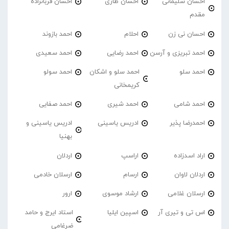
احسان سلیمانی
احسان طاری
احسان قربانزاده
مقدم
احسان نی زن
احلام
احمد بازوند
احمد تبریزی و آرسن
احمد‌ رضایی
احمد سعیدی
احمد سلو
احمد سلو و اشکان
احمد سولو
کریمخانی
احمد شامی
احمد شیری
احمد صفایی
احمدرضا پذیر
ادریس یاسینی
ادریس یاسینی و
بهنیا
اراد اسدزاده
اراسپ
اردلان
اردلان لاوان
ارسام
ارسلان خادمی
ارسلان غلامی
ارشاد موسوی
ارور
اس تی و تیری آر
اسپین ایلیا
استاد ایرج و حامد
ضرغامی