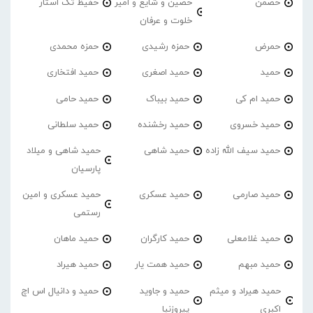
حصمن
حصین و شایع و امیر
حفیظ تک استار
خلوت و عرفان
حمرض
حمزه رشیدی
حمزه محمدی
حمید
حمید اصغری
حمید افتخاری
حمید ام کی
حمید بیباک
حمید حامی
حمید خسروی
حمید رخشنده
حمید سلطانی
حمید سیف الله زاده
حمید شاهی
حمید شاهی و میلاد
پارسیان
حمید صارمی
حمید عسکری
حمید عسکری و امین
رستمی
حمید غلامعلی
حمید کارگران
حمید ماهان
حمید مبهم
حمید همت یار
حمید هیراد
حمید هیراد و میثم
حمید و جاوید
حمید و دانیال اس اچ
اکبری
پیروزنیا