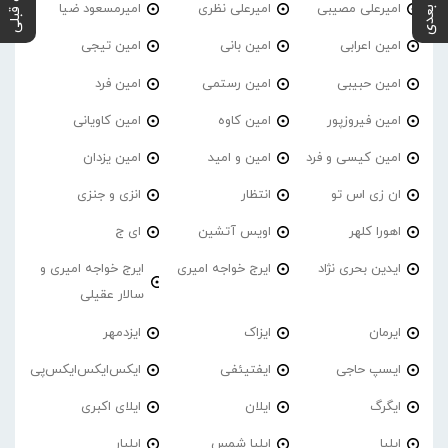
پست بعدی
پست قبلی
امیرعلی مصیبی
امیرعلی نظری
امیرمسعود ضیا
امین اعرابی
امین بانی
امین تیجی
امین حبیبی
امین رستمی
امین فرد
امین فیروزپور
امین کاوه
امین کاویانی
امین کیسی و فرد
امین و امید
امین یزدان
ان زی اس تو
انتظار
انزی و جنزی
اهورا کلهر
اویس آتشین
ای ج
ایدین بحری نژاد
ایرج خواجه امیری
ایرج خواجه امیری و
سالار عقیلی
ایرمان
ایزاک
ایزدمهر
ایسپ حاجی
ایفتیئفی
ایکس‌ایکس‌ایکس‌پی
ایگرگ
ایلان
ایلای اکبری
ایلیا
ایلیا شمس
ایلیار