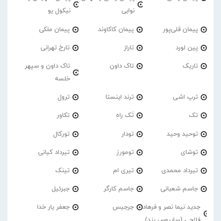
نوابی
نیکول یو
پیمان قلی‌پور
پیمان کاکاوند
پیمان ملکی
پین لورد
تاراز
تارخ تهرانی
تاریک
تاک داون
تاک داون و سپهر
خلسه
ترپ اشی
ترند اینستا
ترول
تک
تَک راه
تکاور
توحید وحید
تودار
تورکال
توشای
تومورز
تیرداد کیانی
تیرداد محمدی
تیری ام
تینک
جاسم شعبانی
جاسم کارگر
جبرئیل
جدید نیما نصر و فرهاد
جرجیس
جعفر یار خدا
فلاحی (سایروس بند)