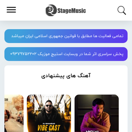
تمامی فعالیت ها مطابق با قوانین جمهوری اسلامی ایران میباشد
پخش سراسری اثر شما در وبسایت استیج موزیک 09379752202
آهنگ های پیشنهادی