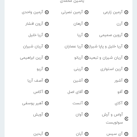
یاسین محمدی
آرمین زارعی
آرمین نصرتی
آرمین واحدی
آرن
آرهان
آرون افشار
آروین صمیمی
آریا
آریا خلیل
آریا خلیل و پاپا شیراز
آریا عصاران
آریان شیران
آریان شیران و تبعید
آریانو
آرین ابراهیمی
آرین استواری
آرینی
آریو
آشور
آشین
آصف آریا
آفو
آقای اصل
آکاس
آکای
آنست
آهیر یوسفی
آواس و آرش
آوان
آویش
سولویست
آی سیس
آیان
آیدین