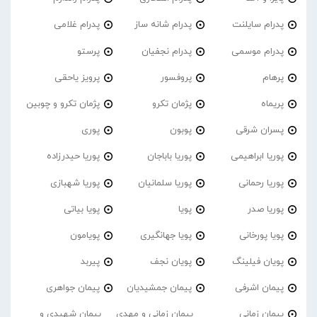
پدرام‌ سایلنت
پدرام شانه ساز
پدرام غلامی
پدرام موسمی
پدرام نجفیان
پرستو
پرهام
پروفسور
پرویز یاحقی
پریماه
پژمان تکرو
پژمان تکرو و چوبین
پسران شرقی
پوبون
پوری
پوریا ابراهیمی
پوریا باباجان
پوریا حیدرزاده
پوریا رحمانی
پوریا سلمانیان
پوریا شهبازی
پوریا صدر
پویا
پویا بیاتی
پویا پورخانی
پویا جهانگیری
پویامون
پویان فیلینگ
پویان نجف
پیربد
پیمان اشرفی
پیمان جمشیدیان
پیمان جواهری
پیمان زمانی
پیمان زمانی و مهدی
پیمان شهیدی و