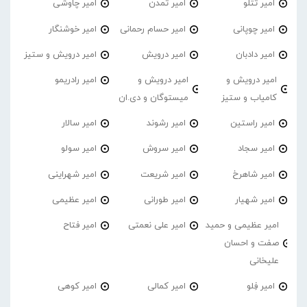
امیر تتلو
امیر تمدن
امیر چاوشی
امیر چوپانی
امیر حسام رحمانی
امیر خوشنگار
امیر دادبان
امیر درویش
امیر درویش و ستیز
امیر درویش و
امیر درویش و
امیر رادریمو
کامیاب و ستیز
میستوگان و دی.ان
امیر راستین
امیر رشوند
امیر سالار
امیر سجاد
امیر سروش
امیر سولو
امیر شاهرخ
امیر شریعت
امیر شهراینی
امیر شهیار
امیر طورانی
امیر عظیمی
امیر عظیمی و حمید
امیر علی نعمتی
امیر فتاح
صفت و احسان
علیخانی
امیر فِلو
امیر کمالی
امیر کوهی