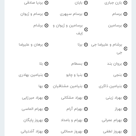
بارن جباری
بایان
بردیا صادقی
برسام
برسام سپهری
برسام و ژیوان
برسامین
برسامین و ژیوان و
برشام
اِیف
برشام و علیرضا جی
برنا
برهان و علیرضا
جی
بروان بند
بسطام
بلا
بنجی
بنیا و چابو
بنیامین بهادری
بنیامین ذاکری
بنیامین مشتاقیان
بها
بهراد زینی
بهراد مشکانی
بهراد میرزایی
بهراز
بهرام آرام
بهرام الماسی
بهرام عمرانی
بهرام و بامداد
بهروز پایگان
بهروز لطفی
بهروز مسائلی
بهزاد آشتیانی