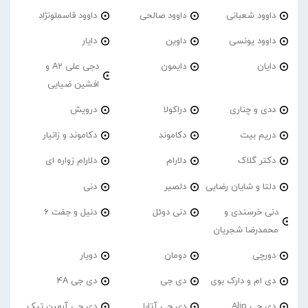
داوود شعبانی
داوود صالحی
داوود قاسملونژاد
داوود یونسی
داوین
دایار
دایان
دایمون
دجی علی A2 و
افشین ضیایی
ددی و چناری
دراکولا
درویش
دریم بیت
دکاموند
دکاموند و زانیار
دکتر گلاک
دلارام
دلارام زواره ای
دلتا و شایان رضایی
دلصیر
دنی
دنی خرسندی و
دنی دوئل
دنیل و جفت 6
محمدرضا شجریان
دورچی
دومان
دویار
دی ام و دارک بوی
دی جی
دی جی 4A
دی جی Alip
دی جی آتابا
دی جی آرمین تیک