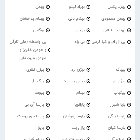
بهزاد پکس
بهزاد لیتو
بهمن
بهمن محمودی
بهنام بانی
بهنام بداخشان
بهنام سلطانی
بهیان
بوگاتی
بی ال اچ و کیا کرمی
بی راه
بی واسطه (علی تارکُن
و هومن خفن) و
مهدی میرصفایی
بیباک
بیژن لرد
بیژن نظری
بیژن یار
بیس بیسواد
بیگ رفی
بیگباب
بینام
بیوسا
پاپا شیراز
پارانویا
پارسا آی بی
پارسا بیگی
پارسا پورشان
پارسا حق پرست
پارسا کیان
پازل بند
پایرا
پایرا و آلفا
پدرام افتخاری
پدرام ژاندارم