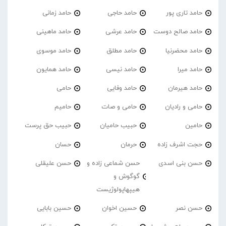
حامد تاری پور
حامد حاجی
حامد زمانی
حامد صالح دوست
حامد عرشی
حامد ماهینی
حامد محضرنیا
حامد مطلق
حامد موسوی
حامد میرا
حامد نیسی
حامد همایون
حامد هیرمان
حامد وفایی
حامی
حامی و رادیان
حامی و صات
حامیم
حامین
حبیب حامیان
حبیب حق پرست
حجت اشرف زاده
حرمان
حسان
حسن بنی اسدی
حسن شماعی زاده و
حسن علیقلی
گوگوش و
هیپهاپولوژیست
حسن نصر
حسین اخوان
حسین بابایی