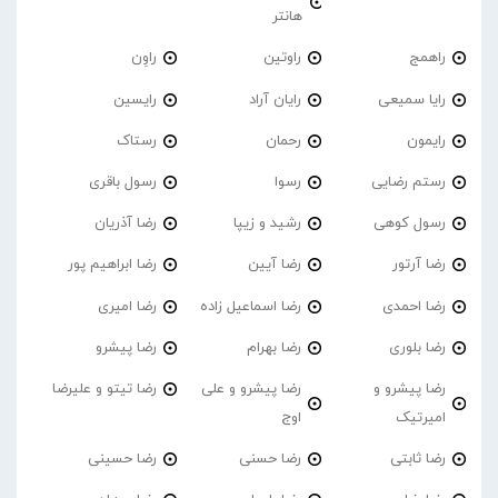
هانتر
راهمج
راوتین
راوِن
رایا سمیعی
رایان آراد
رایسین
رایمون
رحمان
رستاک
رستم رضایی
رسوا
رسول باقری
رسول کوهی
رشید و زیپا
رضا آذریان
رضا آرتور
رضا آیین
رضا ابراهیم پور
رضا احمدی
رضا اسماعیل زاده
رضا امیری
رضا بلوری
رضا بهرام
رضا پیشرو
رضا پیشرو و
رضا پیشرو و علی
رضا تیتو و علیرضا
امیرتیک
اوج
رضا ثابتی
رضا حسنی
رضا حسینی