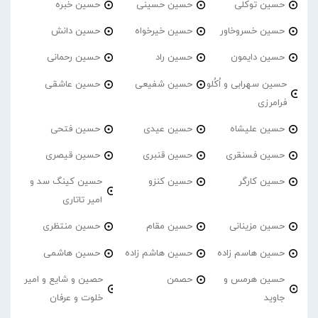
حسین توکلی
حسین حسینی
حسین خبره
حسین خسروخاور
حسین خیرخواه
حسین دانش
حسین دایمون
حسین راد
حسین رحمانی
حسین سهرابی و اُکُلو
حسین شفیعی
حسین عاشقی
فرامرزی
حسین علیشاه
حسین عیدی
حسین فتحی
حسین فسنقری
حسین قنبری
حسین قیصری
حسین کارگر
حسین کنزو
حسین کینگ سد و
امیر تاتاری
حسین مزینانی
حسین مقام
حسین منتظری
حسین هاسم زاده
حسین هاشم زاده
حسین هاشمی
حسین هرمس و
حصمن
حصین و شایع و امیر
جاوید
خلوت و عرفان