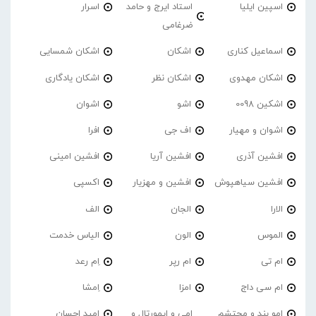
اسپین ایلیا
استاد ایرج و حامد
اسرار
ضرغامی
اسماعیل کناری
اشکان
اشکان شمسایی
اشکان مهدوی
اشکان نظر
اشکان یادگاری
اشکین 0098
اشو
اشوان
اشوان و مهیار
اف جی
افرا
افشین آذری
افشین آریا
افشین امینی
افشین سیاهپوش
افشین و مهزیار
اکسپی
الارا
الجان
الف
الموس
الون
الیاس خدمت
ام تی
ام رپر
اِم رعد
ام سی داج
امزا
اِمشا
امو بند و محتشم
امی و ایمورتال و
امید احسان