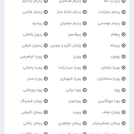
پایرا و آلفا
پدرام افتخاری
پدرام ژاندارم
پدرام‌ سایلنت
پدرام شانه ساز
پدرام غلامی
پدرام موسمی
پدرام نجفیان
پرستو
پرهام
پروفسور
پرویز یاحقی
پریماه
پژمان تکرو و چوبین
پسران شرقی
پوبون
پوری
پوریا ابراهیمی
پوریا باباجان
پوریا حیدرزاده
پوریا رحمانی
پوریا سلمانیان
پوریا شهبازی
پوریا صدر
پویا
پویا بیاتی
پویا پورخانی
پویا جهانگیری
پویامون
پویان فیلینگ
پویان نجف
پیربد
پیمان اشرفی
پیمان جمشیدیان
پیمان جواهری
پیمان زمانی