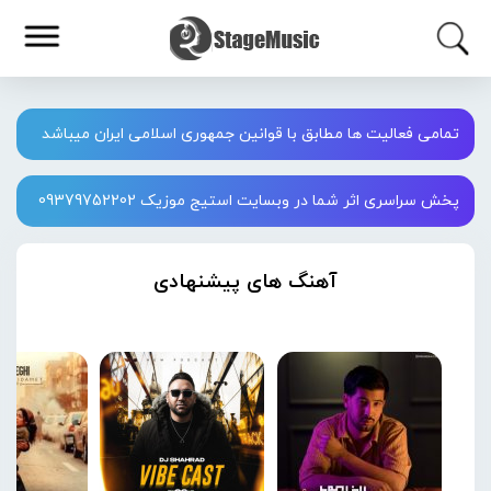
تمامی فعالیت ها مطابق با قوانین جمهوری اسلامی ایران میباشد
پخش سراسری اثر شما در وبسایت استیج موزیک 09379752202
آهنگ های پیشنهادی