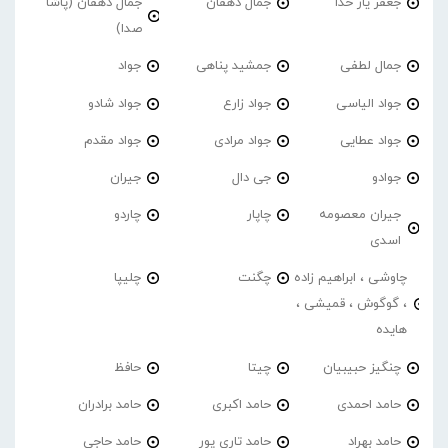
جعفر یار خدا
جمال دهقان
جمال دهقان (پاشا
صدا)
جمال لطفی
جمشید پناهی
جواد
جواد الیاسی
جواد زارع
جواد شادو
جواد عطایی
جواد مرادی
جواد مقدم
جوادو
جی دال
جیران
جیران معصومه
چاپار
چاردو
اسدی
چاوشی ، ابراهیم زاده
چگنت
چلیپا
، گوگوش ، قمیشی ،
هایده
چنگیز حبیبیان
چیتا
حافظ
حامد احمدی
حامد اکبری
حامد برادران
حامد بهراد
حامد تاری پور
حامد حاجی