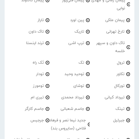
پیمان زمانی و مهدی
پیمان قلی‌پور
پیمان کاکاوند
نوابی
پیمان ملکی
پین لورد
تاراز
تارخ تهرانی
تاریک
تاک داون
تاک داون و سپهر
ترپ اشی
ترند اینستا
خلسه
ترول
تک
تَک راه
تکاور
توحید وحید
تودار
تورکال
توشای
تومورز
تیرداد کیانی
تیرداد محمدی
تیری ام
تینک
جاسم شعبانی
جاسم کارگر
جبرئیل
جدید نیما نصر و فرهاد
جرجیس
فلاحی (سایروس بند)