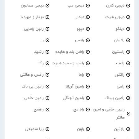
دیجی کارن
دیجی مپ
دیجی همایون
دیجی هیت
دیدار
دیدار و مهرداد
دینگو
دیهو
رابین رضایی
رادمان
رادمیر
راز
راستین
راشن بند و هایده
راشید
راغب
راغب و حمید هیراد
راکا
راکتور
راما
رامس و هانتی
رامی
رامین آریانا
رامین بی باک
رامین بیباک
رامین تجنگی
رامین حامی
رامین حامی و امین
راه مج
راهمج
هانتر
راوتین
راوِن
رایا سمیعی