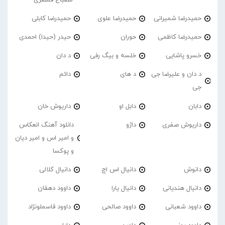
حمیدرضا شمیرانی
حمیدرضا علوی
حمیدرضا کابلی
حمیدرضا کاظمی
حوران
حیدر (حیدا) احمدی
خسرو پاشایی
خلسه و بیگ رفی
د دان
د دان و علیرضا جی
د های
دائم
جی
دابان
دابل او
داریوش خان
داریوش صفری
داژو
دانلود آهنگ انعکاس
و امیر اس و امیر دیان
و پوکسا
دانوش
دانیال اس اچ
دانیال کلالی
دانیال هندیانی
دانیال یارا
داوود دهقان
داوود شعبانی
داوود صالحی
داوود قاسملونژاد