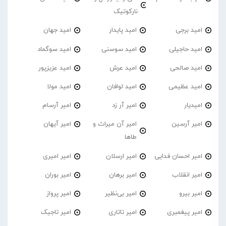
نارکوتیک
امید برجی
امید پایدار
امید جهان
امید حاجیلی
امید سوسنی
امید سوگماد
امید صالحی
امید عرش
امید عزیزپور
امید عظیمی
امید لوافان
امید مولا
امیدیار
امیر آر زد
امیر آرسام
امیر آرسین
امیر آن میراث و
امیر آیهان
طاها
امیر احسان فدایی
امیر ارسلان
امیر امیری
امیر انقلاب
امیر برهان
امیر‌ بوران
امیر بیرو
امیر بی‌نظیر
امیر پرواز
امیر پیغمبری
امیر تاتاری
امیر تاجیک