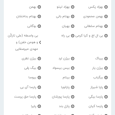
بهزاد پکس
بهزاد لیتو
بهمن
بهمن محمودی
بهنام بانی
بهنام بداخشان
بهنام سلطانی
بهیان
بوگاتی
بی ال اچ و کیا کرمی
بی راه
بی واسطه (علی تارکُن
و هومن خفن) و
مهدی میرصفایی
بیباک
بیژن لرد
بیژن نظری
بیژن یار
بیس بیسواد
بیگ رفی
بیگباب
بینام
بیوسا
پاپا شیراز
پارانویا
پارسا آی بی
پارسا بیگی
پارسا پورشان
پارسا حق پرست
پارسا کیان
پازل بند
پایرا