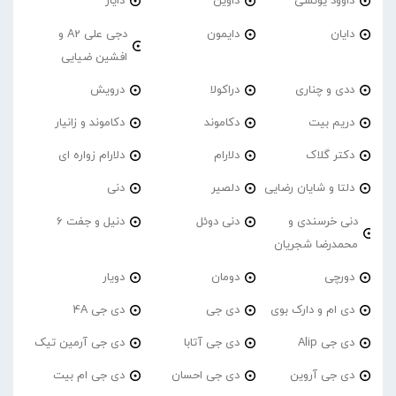
داوود یونسی
داوین
دایار
دایان
دایمون
دجی علی A2 و
افشین ضیایی
ددی و چناری
دراکولا
درویش
دریم بیت
دکاموند
دکاموند و زانیار
دکتر گلاک
دلارام
دلارام زواره ای
دلتا و شایان رضایی
دلصیر
دنی
دنی خرسندی و
دنی دوئل
دنیل و جفت 6
محمدرضا شجریان
دورچی
دومان
دویار
دی ام و دارک بوی
دی جی
دی جی 4A
دی جی Alip
دی جی آتابا
دی جی آرمین تیک
دی جی آروین
دی جی احسان
دی جی ام بیت