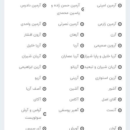
آرمین امینی
آرمین حسن زاده و
آرمین دادرس
یاسین محمدی
آرمین زارعی
آرمین نصرتی
آرمین واحدی
آرن
آرهان
آرون افشار
آروین صمیمی
آریا
آریا خلیل
آریا خلیل و پاپا شیراز
آریا عصاران
آریان شیران
آریان شیران و تبعید
آریانو
آرین ابراهیمی
آرین استواری
آرینی
آریو
آشور
آشین
آصف آریا
آقای اصل
آکاس
آکای
آنست
آهیر یوسفی
آواس و آرش
سولویست
آوان
آویش
آی سیس