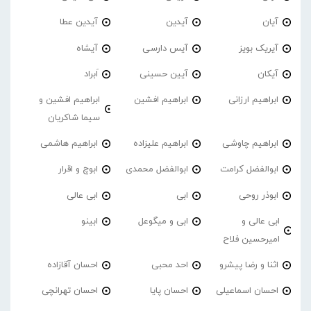
آیان
آیدین
آیدین عطا
آیریک بویز
آیس دارسی
آیشاه
آیکان
آیین حسینی
اَبراد
ابراهیم ارزانی
ابراهیم افشین
ابراهیم افشین و
سیما شاکریان
ابراهیم چاوشی
ابراهیم علیزاده
ابراهیم هاشمی
ابوالفضل کرامت
ابوالفضل محمدی
ابوچ و اقرار
ابوذر روحی
ابی
ابی عالی
ابی عالی و
ابی و میگوعل
ابینو
امیرحسین فلاح
اثنا و رضا پیشرو
احد محبی
احسان آقازاده
احسان اسماعیلی
احسان پایا
احسان تهرانچی