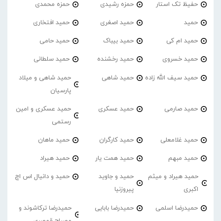
حفیظ تک استار
حمزه رشیدی
حمزه محمدی
حمید
حمید اصغری
حمید افتخاری
حمید ام کی
حمید بیباک
حمید حامی
حمید خسروی
حمید رخشنده
حمید سلطانی
حمید سیف الله زاده
حمید شاهی
حمید شاهی و میلاد
پارسیان
حمید صارمی
حمید عسکری
حمید عسکری و امین
رستمی
حمید غلامعلی
حمید کارگران
حمید ماهان
حمید مبهم
حمید همت یار
حمید هیراد
حمید هیراد و میثم
حمید و جاوید
حمید و دانیال اس اچ
اکبری
پیروزنیا
حمیدرضا اسلمی
حمیدرضا بابایی
حمیدرضا ترکاشوند و
مصباح قمصری