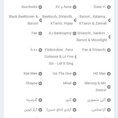
21 Gzez
Aone و E7
Auschwitz
Black Baethoven &
Beatkosh, DiVanchi,
Baroot , Katarina ,
Baroot
KTerror, Hojey
KTerror & Zarinah
Fen
DJ Bankruptcy
DiVanchi , Ivankov ,
Baroot & Moonlight
h.80
Fiinbroskiie , Paco
Fen & DiVanchi
Corleone & Lil Five
Six – Let It Sing
Kee Mee
Ice Tha One
HD Man
Shayne
Minel
Mercury & Mc
Device
آتی منصوری
آدور
آذرسینا
آرا صلاحی
آرادی (حاج حسن)
آراز الوین