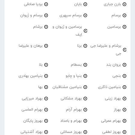
بارن جباری
بایان
بردیا صادقی
برسام
برسام سپهری
برسام و ژیوان
برسامین
برسامین و ژیوان و
برشام
اِیف
برشام و علیرضا جی
برنا
برهان و علیرضا
جی
بروان بند
بسطام
بلا
بنجی
بنیا و چابو
بنیامین بهادری
بنیامین ذاکری
بنیامین مشتاقیان
بها
بهراد زینی
بهراد مشکانی
بهراد میرزایی
بهراز
بهرام آرام
بهرام الماسی
بهرام عمرانی
بهرام و بامداد
بهروز پایگان
بهروز لطفی
بهروز مسائلی
بهزاد آشتیانی