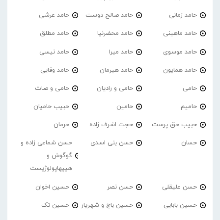
حامد زمانی
حامد صالح دوست
حامد عرشی
حامد ماهینی
حامد محضرنیا
حامد مطلق
حامد موسوی
حامد میرا
حامد نیسی
حامد همایون
حامد هیرمان
حامد وفایی
حامی
حامی و رادیان
حامی و صات
حامیم
حامین
حبیب حامیان
حبیب حق پرست
حجت اشرف زاده
حرمان
حسان
حسن بنی اسدی
حسن شماعی زاده و
گوگوش و
هیپهاپولوژیست
حسن علیقلی
حسن نصر
حسین اخوان
حسین بابایی
حسین باج و شهریار
حسین تک