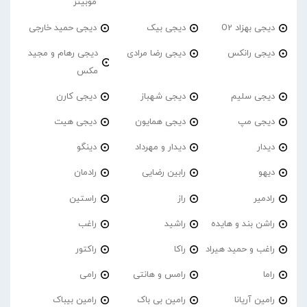
موبیتز
دیجی بهزاد O2
دیجی بیک
دیجی حمید خارجی
دیجی رانکس
دیجی رضا مرادی
دیجی رهام و مجید
مکس
دیجی سلیم
دیجی شهباز
دیجی کارن
دیجی مپ
دیجی همایون
دیجی هیت
دیدار
دیدار و مهرداد
دینگو
دیهو
رابین رضایی
رادمان
رادمیر
راز
راستین
راشن بند و هایده
راشید
راغب
راغب و حمید هیراد
راکا
راکتور
راما
رامس و هانتی
رامی
رامین آریانا
رامین بی باک
رامین بیباک