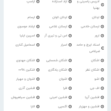
ادریس یاسینی و
اراد اسدزاده
اراسپ
بهنیا
اردلان
اردلان لاوان
ارسام
ارسلان خادمی
ارسلان غلامی
ارشاد موسوی
ارور
اس تی و تیری آر
اسپین ایلیا
استاد ایرج و حامد
اسرار
اسماعیل کناری
ضرغامی
اشکان
اشکان شمسایی
اشکان مهدوی
اشکان نظر
اشکان یادگاری
اشکین 0098
اشو
اشوان
اشوان و مهیار
اف جی
افرا
افشین آذری
افشین آریا
افشین امینی
افشین سیاهپوش
افشین و مهزیار
اکسپی
الارا