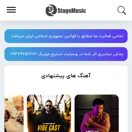
تمامی فعالیت ها مطابق با قوانین جمهوری اسلامی ایران میباشد
پخش سراسری اثر شما در وبسایت استیج موزیک 09379752202
آهنگ های پیشنهادی