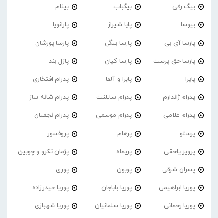
بیگ رفی
بیگباب
بینام
بیوسا
پاپا شیراز
پارانویا
پارسا آی بی
پارسا بیگی
پارسا پورشان
پارسا حق پرست
پارسا کیان
پازل بند
پایرا
پایرا و آلفا
پدرام افتخاری
پدرام ژاندارم
پدرام‌ سایلنت
پدرام شانه ساز
پدرام غلامی
پدرام موسمی
پدرام نجفیان
پرستو
پرهام
پروفسور
پرویز یاحقی
پریماه
پژمان تکرو و چوبین
پسران شرقی
پوبون
پوری
پوریا ابراهیمی
پوریا باباجان
پوریا حیدرزاده
پوریا رحمانی
پوریا سلمانیان
پوریا شهبازی