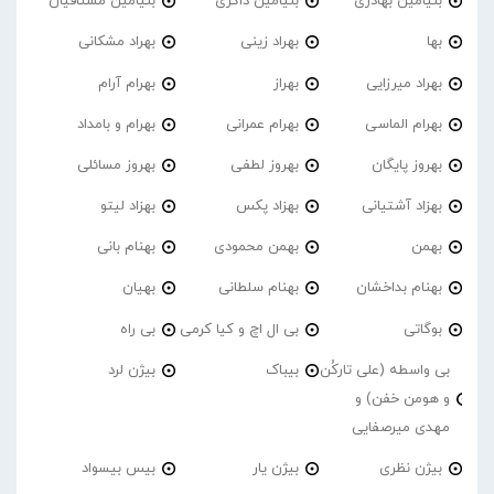
بنیامین بهادری
بنیامین ذاکری
بنیامین مشتاقیان
بها
بهراد زینی
بهراد مشکانی
بهراد میرزایی
بهراز
بهرام آرام
بهرام الماسی
بهرام عمرانی
بهرام و بامداد
بهروز پایگان
بهروز لطفی
بهروز مسائلی
بهزاد آشتیانی
بهزاد پکس
بهزاد لیتو
بهمن
بهمن محمودی
بهنام بانی
بهنام بداخشان
بهنام سلطانی
بهیان
بوگاتی
بی ال اچ و کیا کرمی
بی راه
بی واسطه (علی تارکُن
بیباک
بیژن لرد
و هومن خفن) و
مهدی میرصفایی
بیژن نظری
بیژن یار
بیس بیسواد