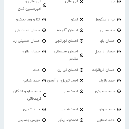
ابی
ابی عالی
ابی عالی و
امیرحسین فلاح
ابی و میگوعل
ابینو
اثنا و رضا پیشرو
احد محبی
احسان آقازاده
احسان اسماعیلی
احسان پایا
احسان تهرانچی
احسان حسینی راد
احسان دریادل
احسان سلیمانی
احسان طاری
مقدم
احسان قربانزاده
احسان نی زن
احلام
احمد بازوند
احمد تبریزی و آرسن
احمد‌ رضایی
احمد سعیدی
احمد سلو
احمد سلو و اشکان
کریمخانی
احمد سولو
احمد شامی
احمد شیری
احمد صفایی
احمدرضا پذیر
ادریس یاسینی