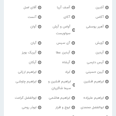
آشین
آصف آریا
آقای اصل
آکاس
آکای
آنست
آهیر یوسفی
آواس و آرش
آوان
سولویست
آویش
آی سیس
آیان
آیدین
آیدین عطا
آیریک بویز
آیس دارسی
آیشاه
آیکان
آیین حسینی
اَبراد
ابراهیم ارزانی
ابراهیم افشین
ابراهیم افشین و
ابراهیم چاوشی
سیما شاکریان
ابراهیم علیزاده
ابراهیم هاشمی
ابوالفضل کرامت
ابوالفضل محمدی
ابوچ و اقرار
ابوذر روحی