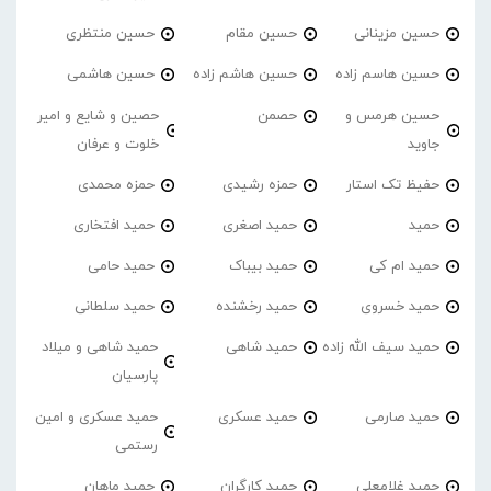
حسین مزینانی
حسین مقام
حسین منتظری
حسین هاسم زاده
حسین هاشم زاده
حسین هاشمی
حسین هرمس و
حصمن
حصین و شایع و امیر
جاوید
خلوت و عرفان
حفیظ تک استار
حمزه رشیدی
حمزه محمدی
حمید
حمید اصغری
حمید افتخاری
حمید ام کی
حمید بیباک
حمید حامی
حمید خسروی
حمید رخشنده
حمید سلطانی
حمید سیف الله زاده
حمید شاهی
حمید شاهی و میلاد
پارسیان
حمید صارمی
حمید عسکری
حمید عسکری و امین
رستمی
حمید غلامعلی
حمید کارگران
حمید ماهان