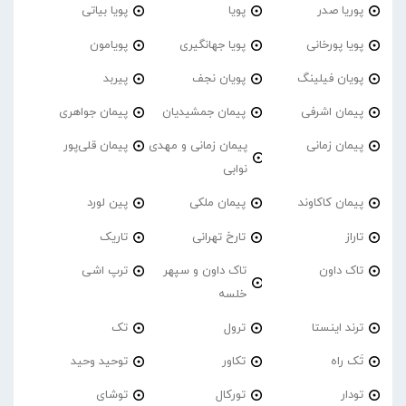
پوریا صدر
پویا
پویا بیاتی
پویا پورخانی
پویا جهانگیری
پویامون
پویان فیلینگ
پویان نجف
پیربد
پیمان اشرفی
پیمان جمشیدیان
پیمان جواهری
پیمان زمانی
پیمان زمانی و مهدی
پیمان قلی‌پور
نوابی
پیمان کاکاوند
پیمان ملکی
پین لورد
تاراز
تارخ تهرانی
تاریک
تاک داون
تاک داون و سپهر
ترپ اشی
خلسه
ترند اینستا
ترول
تک
تَک راه
تکاور
توحید وحید
تودار
تورکال
توشای