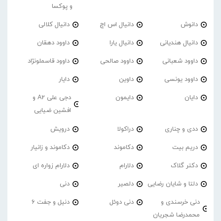
و پوکسا
دانوش
دانیال اس اچ
دانیال کلالی
دانیال هندیانی
دانیال یارا
داوود دهقان
داوود شعبانی
داوود صالحی
داوود قاسملونژاد
داوود یونسی
داوین
دایار
دایان
دایمون
دجی علی A2 و
افشین ضیایی
ددی و چناری
دراکولا
درویش
دریم بیت
دکاموند
دکاموند و زانیار
دکتر گلاک
دلارام
دلارام زواره ای
دلتا و شایان رضایی
دلصیر
دنی
دنی خرسندی و
دنی دوئل
دنیل و جفت 6
محمدرضا شجریان