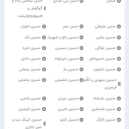
حسان
حسن بنی اسدی
حسن شماعی زاده و
گوگوش و
هیپهاپولوژیست
حسن علیقلی
حسن نصر
حسین اخوان
حسین بابایی
حسین باج و شهریار
حسین تک
حسین توکلی
حسین حسینی
حسین خبره
حسین خسروخاور
حسین خیرخواه
حسین دانش
حسین دایمون
حسین راد
حسین رحمانی
حسین سهرابی و اُکُلو
حسین شفیعی
حسین عاشقی
فرامرزی
حسین علیشاه
حسین عیدی
حسین فتحی
حسین فسنقری
حسین قنبری
حسین قیصری
حسین کارگر
حسین کنزو
حسین کینگ سد و
امیر تاتاری