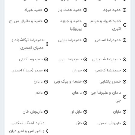
حمید مبهم
حمید همت یار
حمید هیراد
حمید هیراد و میثم
حمید و جاوید
حمید و دانیال اس اچ
اکبری
پیروزنیا
حمیدرضا اسلمی
حمیدرضا بابایی
حمیدرضا ترکاشوند و
مصباح قمصری
حمیدرضا شمیرانی
حمیدرضا علوی
حمیدرضا کابلی
حمیدرضا کاظمی
حوران
حیدر (حیدا) احمدی
خسرو پاشایی
خلسه و بیگ رفی
د دان
د دان و علیرضا جی
د های
دائم
جی
دابان
دابل او
داریوش خان
داریوش صفری
داژو
دانلود آهنگ انعکاس
و امیر اس و امیر دیان