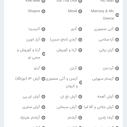
Kee Mee
Ice Tha One
HD Man
Shayne
Minel
Mercury & Mc
Device
آتی منصوری
آدور
آذرسینا
آرا صلاحی
آرادی (حاج حسن)
آراز الوین
آران براتی
آرتا و کوروش
آرتا و کوروش و
سمی لو
آرت‌من
آرتن
آرتو
آرسام سهرابی
آرسن و آتی منصوری
آرش 13 (نورالله)
و کیوان
آرش آهمه
آرش اچ ان
آرش ای پی
آرش جلالی و آقا فرا
آرش سبحانی
آرش صابری
آرشا رادین
آرشام
آرشام علینژاد