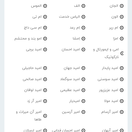
الجان
الف
الموس
الون
الیاس خدمت
ام تی
ام رپر
اِم رعد
ام سی داج
امزا
اِمشا
امو بند و محتشم
امی و ایمورتال و
امید احسان
امید برجی
نارکوتیک
امید پایدار
امید جهان
امید حاجیلی
امید سوسنی
امید سوگماد
امید صالحی
امید عزیزپور
امید عظیمی
امید لوافان
امید مولا
امیدیار
امیر آر زد
امیر آرسام
امیر آرسین
امیر آن میراث و
طاها
امیر آیهان
امیر احسان فدایی
امیر ارسلان