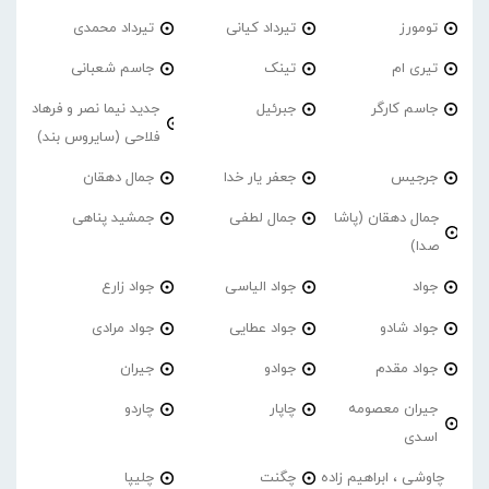
تومورز
تیرداد کیانی
تیرداد محمدی
تیری ام
تینک
جاسم شعبانی
جاسم کارگر
جبرئیل
جدید نیما نصر و فرهاد
فلاحی (سایروس بند)
جرجیس
جعفر یار خدا
جمال دهقان
جمال دهقان (پاشا
جمال لطفی
جمشید پناهی
صدا)
جواد
جواد الیاسی
جواد زارع
جواد شادو
جواد عطایی
جواد مرادی
جواد مقدم
جوادو
جیران
جیران معصومه
چاپار
چاردو
اسدی
چاوشی ، ابراهیم زاده
چگنت
چلیپا