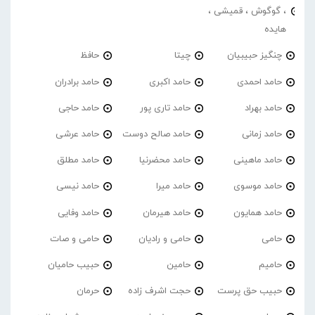
، گوگوش ، قمیشی ،
هایده
چنگیز حبیبیان
چیتا
حافظ
حامد احمدی
حامد اکبری
حامد برادران
حامد بهراد
حامد تاری پور
حامد حاجی
حامد زمانی
حامد صالح دوست
حامد عرشی
حامد ماهینی
حامد محضرنیا
حامد مطلق
حامد موسوی
حامد میرا
حامد نیسی
حامد همایون
حامد هیرمان
حامد وفایی
حامی
حامی و رادیان
حامی و صات
حامیم
حامین
حبیب حامیان
حبیب حق پرست
حجت اشرف زاده
حرمان