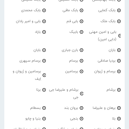
بابک کمایی
بابک مافی
بابک محمدی
بابک ملک
بابی فم
بابی و امیر رادان
بابی و امین مهنی
بابیک
باراد
(دایی امین)
باران
بارن جباری
بایان
بردیا صادقی
برسام
برسام سپهری
برسام و ژیوان
برسامین
برسامین و ژیوان و
اِیف
برشام
برشام و علیرضا جی
برنا
جی
برهان و علیرضا
بروان بند
بسطام
بلا
بنجی
بنیا و چابو