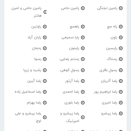
رامین تجنگی
رامین حامی
رامین حامی و امین
هانتر
راه مج
راهمج
راوتین
راوِن
رایا سمیعی
رایان آراد
رایسین
رایمون
رحمان
رستاک
رستم رضایی
رسوا
رسول باقری
رسول کوهی
رشید و زیپا
رضا آذریان
رضا آرتور
رضا آیین
رضا ابراهیم پور
رضا احمدی
رضا اسماعیل زاده
رضا امیری
رضا بلوری
رضا بهرام
رضا پیشرو
رضا پیشرو و
رضا پیشرو و علی
امیرتیک
اوج