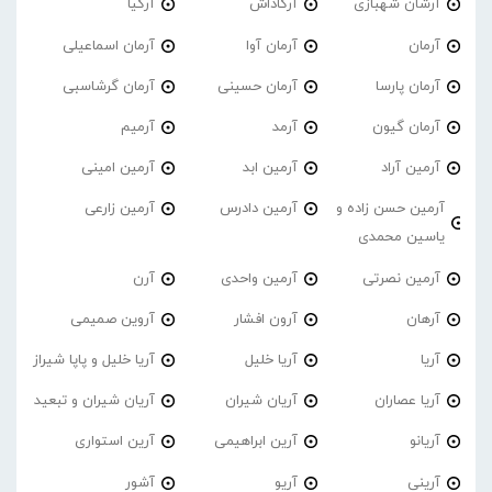
آرشان شهبازی
آرکاداش
آرکیا
آرمان
آرمان آوا
آرمان اسماعیلی
آرمان پارسا
آرمان حسینی
آرمان گرشاسبی
آرمان گیون
آرمد
آرمیم
آرمین آراد
آرمین ابد
آرمین امینی
آرمین حسن زاده و
آرمین دادرس
آرمین زارعی
یاسین محمدی
آرمین نصرتی
آرمین واحدی
آرن
آرهان
آرون افشار
آروین صمیمی
آریا
آریا خلیل
آریا خلیل و پاپا شیراز
آریا عصاران
آریان شیران
آریان شیران و تبعید
آریانو
آرین ابراهیمی
آرین استواری
آرینی
آریو
آشور