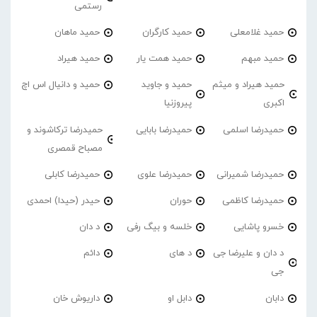
رستمی
حمید غلامعلی
حمید کارگران
حمید ماهان
حمید مبهم
حمید همت یار
حمید هیراد
حمید هیراد و میثم
حمید و جاوید
حمید و دانیال اس اچ
اکبری
پیروزنیا
حمیدرضا اسلمی
حمیدرضا بابایی
حمیدرضا ترکاشوند و
مصباح قمصری
حمیدرضا شمیرانی
حمیدرضا علوی
حمیدرضا کابلی
حمیدرضا کاظمی
حوران
حیدر (حیدا) احمدی
خسرو پاشایی
خلسه و بیگ رفی
د دان
د دان و علیرضا جی
د های
دائم
جی
دابان
دابل او
داریوش خان