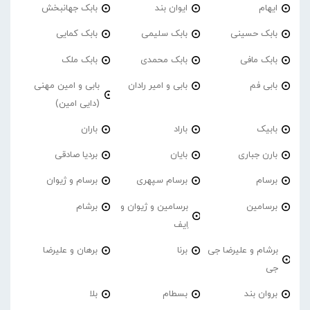
ایهام
ایوان بند
بابک جهانبخش
بابک حسینی
بابک سلیمی
بابک کمایی
بابک مافی
بابک محمدی
بابک ملک
بابی فم
بابی و امیر رادان
بابی و امین مهنی
(دایی امین)
بابیک
باراد
باران
بارن جباری
بایان
بردیا صادقی
برسام
برسام سپهری
برسام و ژیوان
برسامین
برسامین و ژیوان و
برشام
اِیف
برشام و علیرضا جی
برنا
برهان و علیرضا
جی
بروان بند
بسطام
بلا