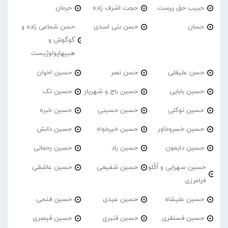
حبیب حق پرست
حجت اشرف زاده
حرمان
حسان
حسن بنی اسدی
حسن شماعی زاده و
گوگوش و
هیپهاپولوژیست
حسن علیقلی
حسن نصر
حسین اخوان
حسین بابایی
حسین باج و شهریار
حسین تک
حسین توکلی
حسین حسینی
حسین خبره
حسین خسروخاور
حسین خیرخواه
حسین دانش
حسین دایمون
حسین راد
حسین رحمانی
حسین سهرابی و اُکُلو
حسین شفیعی
حسین عاشقی
فرامرزی
حسین علیشاه
حسین عیدی
حسین فتحی
حسین فسنقری
حسین قنبری
حسین قیصری