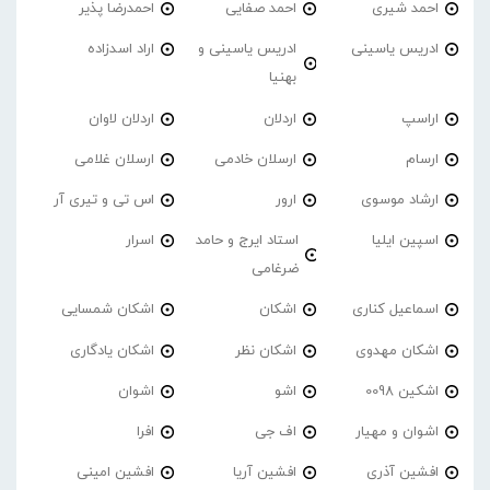
احمد شیری
احمد صفایی
احمدرضا پذیر
ادریس یاسینی
ادریس یاسینی و
اراد اسدزاده
بهنیا
اراسپ
اردلان
اردلان لاوان
ارسام
ارسلان خادمی
ارسلان غلامی
ارشاد موسوی
ارور
اس تی و تیری آر
اسپین ایلیا
استاد ایرج و حامد
اسرار
ضرغامی
اسماعیل کناری
اشکان
اشکان شمسایی
اشکان مهدوی
اشکان نظر
اشکان یادگاری
اشکین 0098
اشو
اشوان
اشوان و مهیار
اف جی
افرا
افشین آذری
افشین آریا
افشین امینی