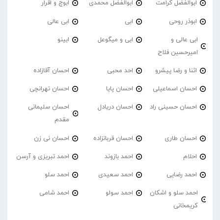
ابوالفضل کرامت
ابوالفضل محمدی
ابوچ و اقرار
ابوذر روحی
ابی
ابی عالی
ابی عالی و
ابی و میگوعل
ابینو
امیرحسین فلاح
اثنا و رضا پیشرو
احد محبی
احسان آقازاده
احسان اسماعیلی
احسان پایا
احسان تهرانچی
احسان حسینی راد
احسان دریادل
احسان سلیمانی
مقدم
احسان طاری
احسان قربانزاده
احسان نی زن
احلام
احمد بازوند
احمد تبریزی و آرسن
احمد‌ رضایی
احمد سعیدی
احمد سلو
احمد سلو و اشکان
احمد سولو
احمد شامی
کریمخانی