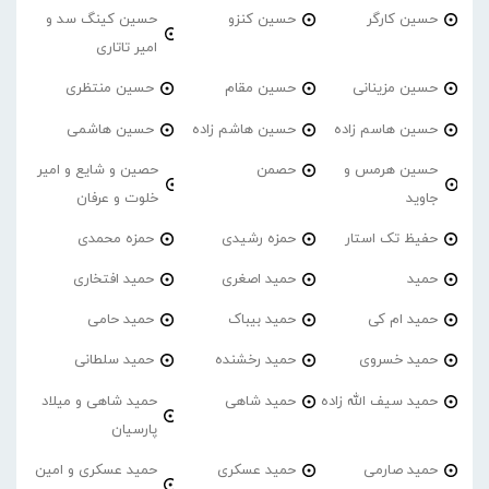
حسین کارگر
حسین کنزو
حسین کینگ سد و
امیر تاتاری
حسین مزینانی
حسین مقام
حسین منتظری
حسین هاسم زاده
حسین هاشم زاده
حسین هاشمی
حسین هرمس و
حصمن
حصین و شایع و امیر
جاوید
خلوت و عرفان
حفیظ تک استار
حمزه رشیدی
حمزه محمدی
حمید
حمید اصغری
حمید افتخاری
حمید ام کی
حمید بیباک
حمید حامی
حمید خسروی
حمید رخشنده
حمید سلطانی
حمید سیف الله زاده
حمید شاهی
حمید شاهی و میلاد
پارسیان
حمید صارمی
حمید عسکری
حمید عسکری و امین