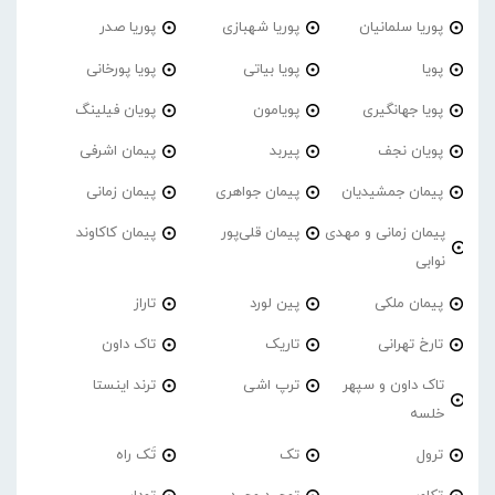
پوریا سلمانیان
پوریا شهبازی
پوریا صدر
پویا
پویا بیاتی
پویا پورخانی
پویا جهانگیری
پویامون
پویان فیلینگ
پویان نجف
پیربد
پیمان اشرفی
پیمان جمشیدیان
پیمان جواهری
پیمان زمانی
پیمان زمانی و مهدی
پیمان قلی‌پور
پیمان کاکاوند
نوابی
پیمان ملکی
پین لورد
تاراز
تارخ تهرانی
تاریک
تاک داون
تاک داون و سپهر
ترپ اشی
ترند اینستا
خلسه
ترول
تک
تَک راه