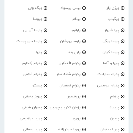
بیژن یار
بیس بیسواد
بیگ رفی
بیگباب
بینام
بیوسا
پاپا شیراز
پارانویا
پارسا آی بی
پارسا بیگی
پارسا پورشان
پارسا حق پرست
پارسا کیان
پازل بند
پایرا
پایرا و آلفا
پدرام افتخاری
پدرام ژاندارم
پدرام‌ سایلنت
پدرام شانه ساز
پدرام غلامی
پدرام موسمی
پدرام نجفیان
پرستو
پرهام
پروفسور
پرویز یاحقی
پریماه
پژمان تکرو و چوبین
پسران شرقی
پوبون
پوری
پوریا ابراهیمی
پوریا باباجان
پوریا حیدرزاده
پوریا رحمانی