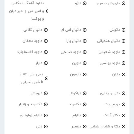
داریوش صفری
داژو
دانلود آهنگ انعکاس
و امیر اس و امیر دیان
و پوکسا
دانوش
دانیال اس اچ
دانیال کلالی
دانیال هندیانی
دانیال یارا
داوود دهقان
داوود شعبانی
داوود صالحی
داوود قاسملونژاد
داوود یونسی
داوین
دایار
دایان
دایمون
دجی علی A2 و
افشین ضیایی
ددی و چناری
دراکولا
درویش
دریم بیت
دکاموند
دکاموند و زانیار
دکتر گلاک
دلارام
دلارام زواره ای
دلتا و شایان رضایی
دلصیر
دنی