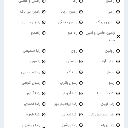
راکتور
راما
رامس و هانتی
رامی
رامین آریانا
رامین بی باک
رامین بیباک
رامین تجنگی
رامین حامی
رامین حامی و امین
راه مج
راهمج
هانتر
راوتین
راوِن
رایا سمیعی
رایان آراد
رایسین
رایمون
رحمان
رستاک
رستم رضایی
رسوا
رسول باقری
رسول کوهی
رشید و زیپا
رضا آذریان
رضا آرتور
رضا آیین
رضا ابراهیم پور
رضا احمدی
رضا اسماعیل زاده
رضا امیری
رضا بلوری
رضا بهرام
رضا پیشرو
رضا پیشرو و