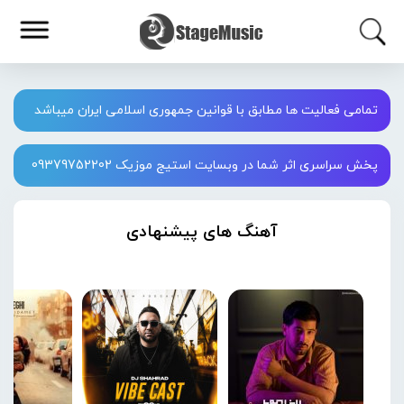
تمامی فعالیت ها مطابق با قوانین جمهوری اسلامی ایران میباشد
پخش سراسری اثر شما در وبسایت استیج موزیک 09379752202
آهنگ های پیشنهادی