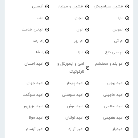
افشین سیاهپوش
افشین و مهزیار
اکسپی
الارا
الجان
الف
الموس
الون
الیاس خدمت
ام تی
ام رپر
اِم رعد
ام سی داج
امزا
اِمشا
امو بند و محتشم
امی و ایمورتال و
امید احسان
نارکوتیک
امید برجی
امید پایدار
امید جهان
امید حاجیلی
امید سوسنی
امید سوگماد
امید صالحی
امید عرش
امید عزیزپور
امید عظیمی
امید لوافان
امید مولا
امیدیار
امیر آر زد
امیر آرسام