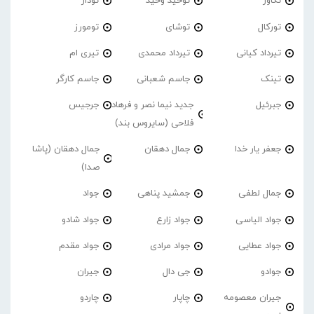
تکاور
توحید وحید
تودار
تورکال
توشای
تومورز
تیرداد کیانی
تیرداد محمدی
تیری ام
تینک
جاسم شعبانی
جاسم کارگر
جبرئیل
جدید نیما نصر و فرهاد
جرجیس
فلاحی (سایروس بند)
جعفر یار خدا
جمال دهقان
جمال دهقان (پاشا
صدا)
جمال لطفی
جمشید پناهی
جواد
جواد الیاسی
جواد زارع
جواد شادو
جواد عطایی
جواد مرادی
جواد مقدم
جوادو
جی دال
جیران
جیران معصومه
چاپار
چاردو