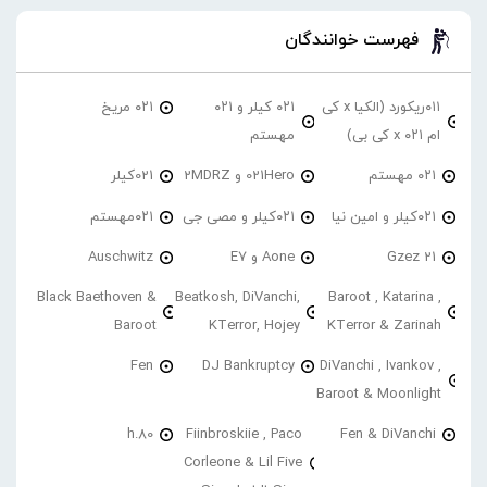
فهرست خوانندگان
۰۱۱ریکورد (الکیا x کی
۰۲۱ کیلر و ۰۲۱
۰۲۱ مریخ
ام ۰۲۱ x کی بی)
مهستم
۰۲۱ مهستم
021Hero و 2MDRZ
021کیلر
۰۲۱کیلر و امین نیا
۰۲۱کیلر و مصی جی
۰۲۱مهستم
21 Gzez
Aone و E7
Auschwitz
Black Baethoven &
Beatkosh, DiVanchi,
Baroot , Katarina ,
Baroot
KTerror, Hojey
KTerror & Zarinah
Fen
DJ Bankruptcy
DiVanchi , Ivankov ,
Baroot & Moonlight
h.80
Fiinbroskiie , Paco
Fen & DiVanchi
Corleone & Lil Five