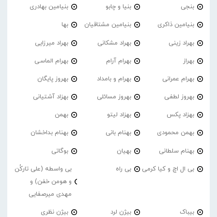
بنجی
بنیا و چابو
بنیامین بهادری
بنیامین ذاکری
بنیامین مشتاقیان
بها
بهراد زینی
بهراد مشکانی
بهراد میرزایی
بهراز
بهرام آرام
بهرام الماسی
بهرام عمرانی
بهرام و بامداد
بهروز پایگان
بهروز لطفی
بهروز مسائلی
بهزاد آشتیانی
بهزاد پکس
بهزاد لیتو
بهمن
بهمن محمودی
بهنام بانی
بهنام بداخشان
بهنام سلطانی
بهیان
بوگاتی
بی ال اچ و کیا کرمی
بی راه
بی واسطه (علی تارکُن
و هومن خفن) و
مهدی میرصفایی
بیباک
بیژن لرد
بیژن نظری