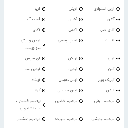
آرین استواری
آرینی
آریو
آشور
آشین
آصف آریا
آقای اصل
آکاس
آکای
آنست
آهیر یوسفی
آواس و آرش
سولویست
آوان
آویش
آی سیس
آیان
آیدین
آیدین عطا
آیریک بویز
آیس دارسی
آیشاه
آیکان
آیین حسینی
اَبراد
ابراهیم ارزانی
ابراهیم افشین
ابراهیم افشین و
سیما شاکریان
ابراهیم چاوشی
ابراهیم علیزاده
ابراهیم هاشمی