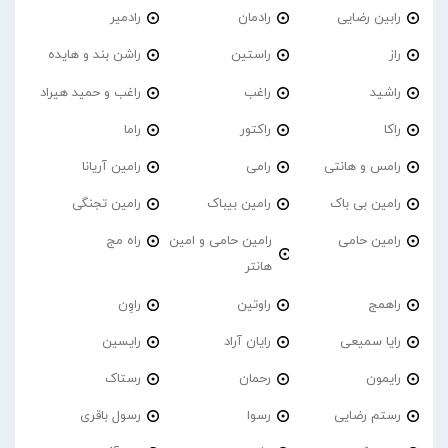
رابین رضایی
رادمان
رادمیر
راز
راستین
راشن بند و هایده
راشید
راغب
راغب و حمید هیراد
راکا
راکتور
راما
رامس و هانتی
رامی
رامین آریانا
رامین بی باک
رامین بیباک
رامین تجنگی
رامین حامی
رامین حامی و امین
راه مج
هانتر
راهمج
راوتین
راوِن
رایا سمیعی
رایان آراد
رایسین
رایمون
رحمان
رستاک
رستم رضایی
رسوا
رسول باقری