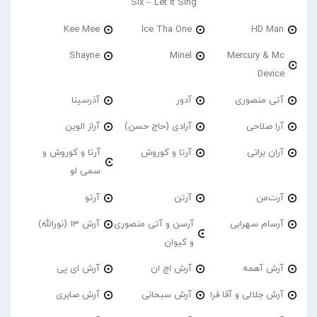
Six – Let It Sing
Kee Mee
Ice Tha One
HD Man
Shayne
Minel
Mercury & Mc
Device
آتی منصوری
آدور
آذرسینا
آرا صلاحی
آرادی (حاج حسن)
آراز الوین
آران براتی
آرتا و کوروش
آرتا و کوروش و
سمی لو
آرت‌من
آرتن
آرتو
آرسام سهرابی
آرسن و آتی منصوری
آرش 13 (نورالله)
و کیوان
آرش آهمه
آرش اچ ان
آرش ای پی
آرش جلالی و آقا فرا
آرش سبحانی
آرش صابری