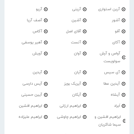
آرین استواری
آرینی
آریو
آشور
آشین
آصف آریا
آفو
آقای اصل
آکاس
آکای
آنست
آهیر یوسفی
آواس و آرش
آوان
آویش
سولویست
آی سیس
آیان
آیدین
آیدین عطا
آیریک بویز
آیس دارسی
آیشاه
آیکان
آیین حسینی
اَبراد
ابراهیم ارزانی
ابراهیم افشین
ابراهیم افشین و
ابراهیم چاوشی
ابراهیم علیزاده
سیما شاکریان