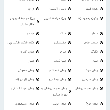
اهورا کلهر
اویس آتشین
ای ج
ایدین بحری نژاد
ایرج خواجه امیری
ایرج خواجه امیری و
سالار عقیلی
ایرمان
ایزاک
ایزدمهر
ایسپ حاجی
ایفتیئفی
ایکس‌ایکس‌ایکس‌پی
ایگرگ
ایلان
ایلای اکبری
ایلیا
ایلیا شمس
ایلیار
ایمان برند
ایمان تام تام
ایمان حمیدی
ایمان حیدری
ایمان رستمی
ایمان زارعی زند
ایمان سیاهپوشان
ایمان سیاهپوشان و
ایمان عبداله خانی
بهروز سکتور
ایمان فرخ
ایمان لویس
ایمان مسعودی