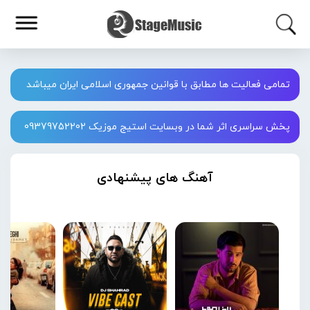
تمامی فعالیت ها مطابق با قوانین جمهوری اسلامی ایران میباشد
پخش سراسری اثر شما در وبسایت استیج موزیک 09379752202
آهنگ های پیشنهادی