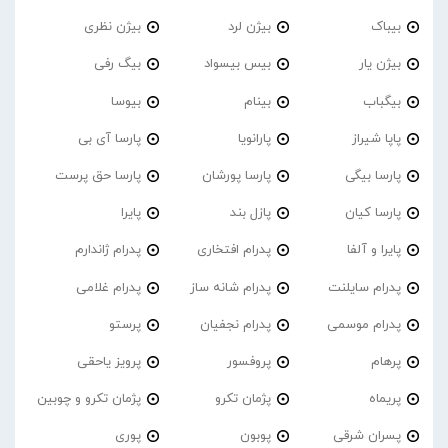
بیباک
بیژن لرد
بیژن نظری
بیژن یار
بیس بیسواد
بیگ رفی
بیگباب
بینام
بیوسا
پاپا شیراز
پارانویا
پارسا آی بی
پارسا بیگی
پارسا پورشان
پارسا حق پرست
پارسا کیان
پازل بند
پایرا
پایرا و آلفا
پدرام افتخاری
پدرام ژاندارم
پدرام‌ سایلنت
پدرام شانه ساز
پدرام غلامی
پدرام موسمی
پدرام نجفیان
پرستو
پرهام
پروفسور
پرویز یاحقی
پریماه
پژمان تکرو
پژمان تکرو و چوبین
پسران شرقی
پوبون
پوری