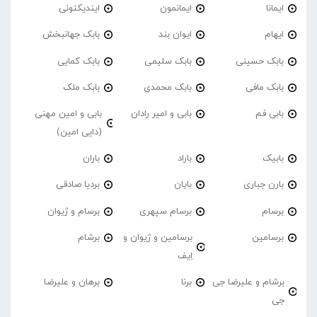
ایمانا
ایمانمون
ایندیکتونی
ایهام
ایوان بند
بابک جهانبخش
بابک حسینی
بابک سلیمی
بابک کمایی
بابک مافی
بابک محمدی
بابک ملک
بابی فم
بابی و امیر رادان
بابی و امین مهنی
(دایی امین)
بابیک
باراد
باران
بارن جباری
بایان
بردیا صادقی
برسام
برسام سپهری
برسام و ژیوان
برسامین
برسامین و ژیوان و
برشام
اِیف
برشام و علیرضا جی
برنا
برهان و علیرضا
جی