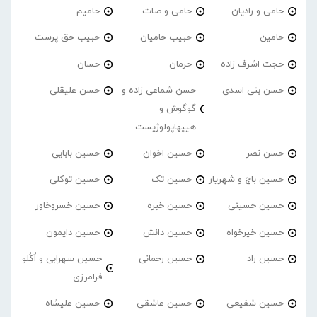
حامی و رادیان
حامی و صات
حامیم
حامین
حبیب حامیان
حبیب حق پرست
حجت اشرف زاده
حرمان
حسان
حسن بنی اسدی
حسن شماعی زاده و
حسن علیقلی
گوگوش و
هیپهاپولوژیست
حسن نصر
حسین اخوان
حسین بابایی
حسین باج و شهریار
حسین تک
حسین توکلی
حسین حسینی
حسین خبره
حسین خسروخاور
حسین خیرخواه
حسین دانش
حسین دایمون
حسین راد
حسین رحمانی
حسین سهرابی و اُکُلو
فرامرزی
حسین شفیعی
حسین عاشقی
حسین علیشاه