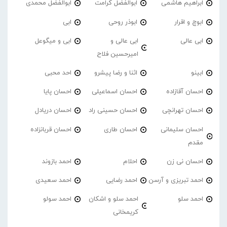
ابراهیم هاشمی
ابوالفضل کرامت
ابوالفضل محمدی
ابوچ و اقرار
ابوذر روحی
ابی
ابی عالی
ابی عالی و
ابی و میگوعل
امیرحسین فلاح
ابینو
اثنا و رضا پیشرو
احد محبی
احسان آقازاده
احسان اسماعیلی
احسان پایا
احسان تهرانچی
احسان حسینی راد
احسان دریادل
احسان سلیمانی
احسان طاری
احسان قربانزاده
مقدم
احسان نی زن
احلام
احمد بازوند
احمد تبریزی و آرسن
احمد‌ رضایی
احمد سعیدی
احمد سلو
احمد سلو و اشکان
احمد سولو
کریمخانی