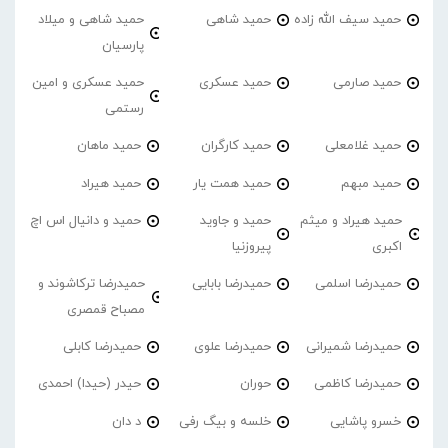
حمید سیف الله زاده
حمید شاهی
حمید شاهی و میلاد
پارسیان
حمید صارمی
حمید عسکری
حمید عسکری و امین
رستمی
حمید غلامعلی
حمید کارگران
حمید ماهان
حمید مبهم
حمید همت یار
حمید هیراد
حمید هیراد و میثم
حمید و جاوید
حمید و دانیال اس اچ
اکبری
پیروزنیا
حمیدرضا اسلمی
حمیدرضا بابایی
حمیدرضا ترکاشوند و
مصباح قمصری
حمیدرضا شمیرانی
حمیدرضا علوی
حمیدرضا کابلی
حمیدرضا کاظمی
حوران
حیدر (حیدا) احمدی
خسرو پاشایی
خلسه و بیگ رفی
د دان