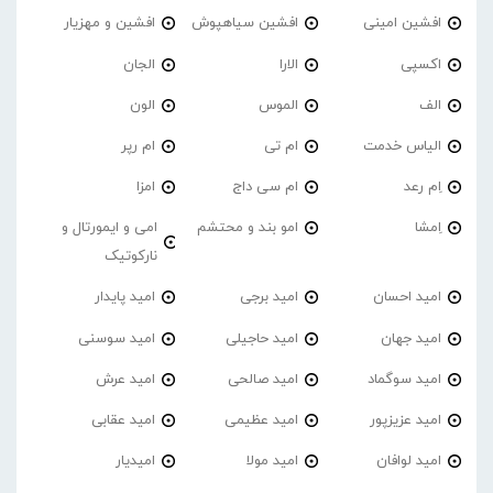
افشین امینی
افشین سیاهپوش
افشین و مهزیار
اکسپی
الارا
الجان
الف
الموس
الون
الیاس خدمت
ام تی
ام رپر
اِم رعد
ام سی داج
امزا
اِمشا
امو بند و محتشم
امی و ایمورتال و
نارکوتیک
امید احسان
امید برجی
امید پایدار
امید جهان
امید حاجیلی
امید سوسنی
امید سوگماد
امید صالحی
امید عرش
امید عزیزپور
امید عظیمی
امید عقابی
امید لوافان
امید مولا
امیدیار