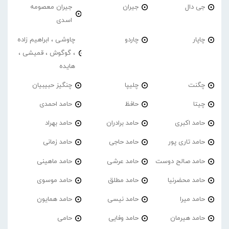
جی دال
جیران
جیران معصومه
اسدی
چاپار
چاردو
چاوشی ، ابراهیم زاده
، گوگوش ، قمیشی ،
هایده
چگنت
چلیپا
چنگیز حبیبیان
چیتا
حافظ
حامد احمدی
حامد اکبری
حامد برادران
حامد بهراد
حامد تاری پور
حامد حاجی
حامد زمانی
حامد صالح دوست
حامد عرشی
حامد ماهینی
حامد محضرنیا
حامد مطلق
حامد موسوی
حامد میرا
حامد نیسی
حامد همایون
حامد هیرمان
حامد وفایی
حامی