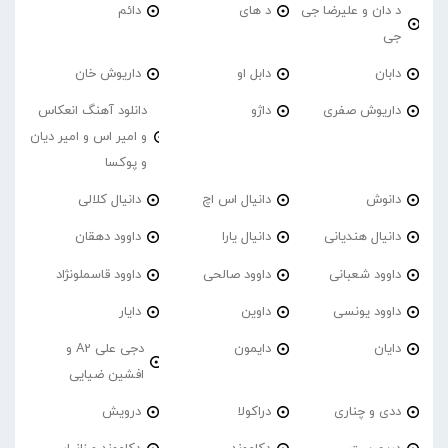
د دان و علیرضا جی
د های
دائم
جی
دابان
دابل او
داریوش خان
داریوش صفری
داژو
دانلود آهنگ انعکاس
و امیر اس و امیر دیان
و پوکسا
دانوش
دانیال اس اچ
دانیال کلالی
دانیال هندیانی
دانیال یارا
داوود دهقان
داوود شعبانی
داوود صالحی
داوود قاسملونژاد
داوود یونسی
داوین
دایار
دایان
دایمون
دجی علی A2 و
افشین ضیایی
ددی و چناری
دراکولا
درویش