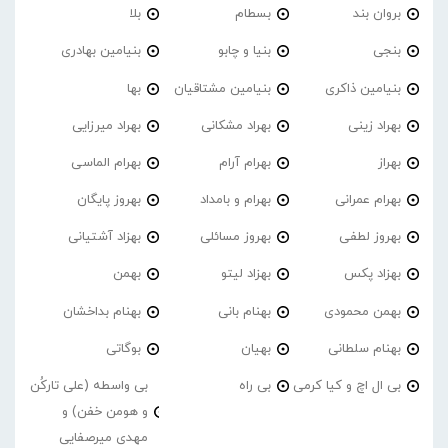
بروان بند
بسطام
بلا
بنجی
بنیا و چابو
بنیامین بهادری
بنیامین ذاکری
بنیامین مشتاقیان
بها
بهراد زینی
بهراد مشکانی
بهراد میرزایی
بهراز
بهرام آرام
بهرام الماسی
بهرام عمرانی
بهرام و بامداد
بهروز پایگان
بهروز لطفی
بهروز مسائلی
بهزاد آشتیانی
بهزاد پکس
بهزاد لیتو
بهمن
بهمن محمودی
بهنام بانی
بهنام بداخشان
بهنام سلطانی
بهیان
بوگاتی
بی ال اچ و کیا کرمی
بی راه
بی واسطه (علی تارکُن
و هومن خفن) و
مهدی میرصفایی