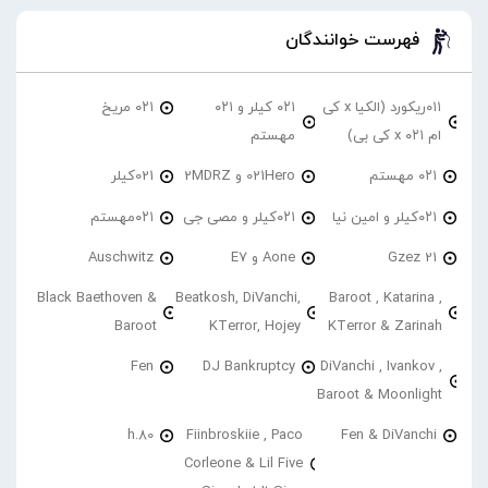
فهرست خوانندگان
۰۱۱ریکورد (الکیا x کی
۰۲۱ کیلر و ۰۲۱
۰۲۱ مریخ
ام ۰۲۱ x کی بی)
مهستم
۰۲۱ مهستم
021Hero و 2MDRZ
021کیلر
۰۲۱کیلر و امین نیا
۰۲۱کیلر و مصی جی
۰۲۱مهستم
21 Gzez
Aone و E7
Auschwitz
Black Baethoven &
Beatkosh, DiVanchi,
Baroot , Katarina ,
Baroot
KTerror, Hojey
KTerror & Zarinah
Fen
DJ Bankruptcy
DiVanchi , Ivankov ,
Baroot & Moonlight
h.80
Fiinbroskiie , Paco
Fen & DiVanchi
Corleone & Lil Five