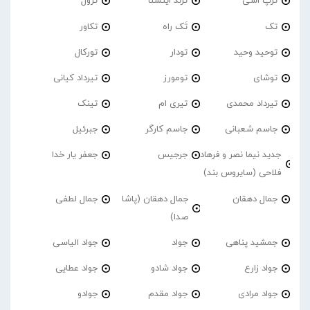
ترپ اشی
ترند اینستا
ترول
تک
تَک راه
تکاور
توحید وحید
تودار
تورکال
توشای
تومورز
تیرداد کیانی
تیرداد محمدی
تیری ام
تینک
جاسم شعبانی
جاسم کارگر
جبرئیل
جدید نیما نصر و فرهاد
جرجیس
جعفر یار خدا
فلاحی (سایروس بند)
جمال دهقان
جمال دهقان (پاشا
جمال لطفی
صدا)
جمشید پناهی
جواد
جواد الیاسی
جواد زارع
جواد شادو
جواد عطایی
جواد مرادی
جواد مقدم
جوادو