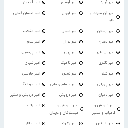
امیر آر زد
امیر آرسام
امیر آرسین
امیر آن میراث و
امیر آیهان
امیر احسان فدایی
طاها
امیر ارسلان
امیر امیری
امیر انقلاب
امیر برهان
امیر‌ بوران
امیر بیرو
امیر بی‌نظیر
امیر پرواز
امیر پیغمبری
امیر تاتاری
امیر تاجیک
امیر تبیان
امیر تتلو
امیر تمدن
امیر چاوشی
امیر چوپانی
امیر حسام رحمانی
امیر خوشنگار
امیر دادبان
امیر درویش
امیر درویش و ستیز
امیر درویش و
امیر درویش و
امیر رادریمو
کامیاب و ستیز
میستوگان و دی.ان
امیر راستین
امیر رشوند
امیر سالار