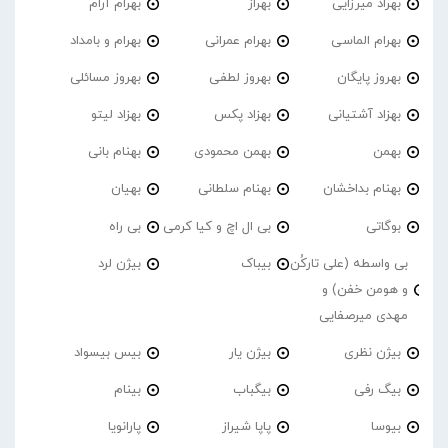
بهراد میرزایی
بهراز
بهرام آرام
بهرام الماسی
بهرام عمرانی
بهرام و بامداد
بهروز پایگان
بهروز لطفی
بهروز مسائلی
بهزاد آشتیانی
بهزاد پکس
بهزاد لیتو
بهمن
بهمن محمودی
بهنام بانی
بهنام بداخشان
بهنام سلطانی
بهیان
بوگاتی
بی ال اچ و کیا کرمی
بی راه
بی واسطه (علی تارکُن
بیباک
بیژن لرد
و هومن خفن) و
مهدی میرصفایی
بیژن نظری
بیژن یار
بیس بیسواد
بیگ رفی
بیگباب
بینام
بیوسا
پاپا شیراز
پارانویا