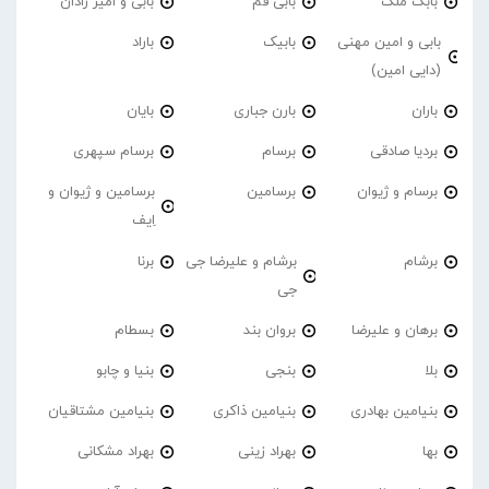
بابک ملک
بابی فم
بابی و امیر رادان
بابی و امین مهنی
بابیک
باراد
(دایی امین)
باران
بارن جباری
بایان
بردیا صادقی
برسام
برسام سپهری
برسام و ژیوان
برسامین
برسامین و ژیوان و
اِیف
برشام
برشام و علیرضا جی
برنا
جی
برهان و علیرضا
بروان بند
بسطام
بلا
بنجی
بنیا و چابو
بنیامین بهادری
بنیامین ذاکری
بنیامین مشتاقیان
بها
بهراد زینی
بهراد مشکانی