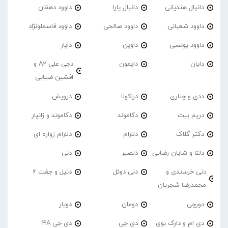
دانیال هندیانی
دانیال یارا
داوود دهقان
داوود شعبانی
داوود صالحی
داوود قاسملونژاد
داوود یونسی
داوین
دایار
دایان
دایمون
دجی علی A2 و
افشین ضیایی
ددی و چناری
دراکولا
درویش
دریم بیت
دکاموند
دکاموند و زانیار
دکتر گلاک
دلارام
دلارام زواره ای
دلتا و شایان رضایی
دلصیر
دنی
دنی خرسندی و
دنی دوئل
دنیل و جفت 6
محمدرضا شجریان
دورچی
دومان
دویار
دی ام و دارک بوی
دی جی
دی جی 4A