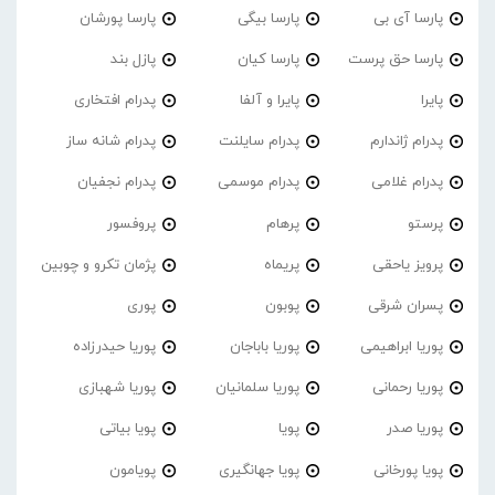
پارسا آی بی
پارسا بیگی
پارسا پورشان
پارسا حق پرست
پارسا کیان
پازل بند
پایرا
پایرا و آلفا
پدرام افتخاری
پدرام ژاندارم
پدرام‌ سایلنت
پدرام شانه ساز
پدرام غلامی
پدرام موسمی
پدرام نجفیان
پرستو
پرهام
پروفسور
پرویز یاحقی
پریماه
پژمان تکرو و چوبین
پسران شرقی
پوبون
پوری
پوریا ابراهیمی
پوریا باباجان
پوریا حیدرزاده
پوریا رحمانی
پوریا سلمانیان
پوریا شهبازی
پوریا صدر
پویا
پویا بیاتی
پویا پورخانی
پویا جهانگیری
پویامون