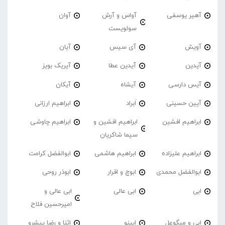
آهیر یوسفی
آواس و آرش
آوان
سولویست
آویش
آی سیس
آیان
آیدین
آیدین عطا
آیریک بویز
آیس دارسی
آیشاه
آیکان
آیین حسینی
اَبراد
ابراهیم ارزانی
ابراهیم افشین
ابراهیم افشین و
ابراهیم چاوشی
سیما شاکریان
ابراهیم علیزاده
ابراهیم هاشمی
ابوالفضل کرامت
ابوالفضل محمدی
ابوچ و اقرار
ابوذر روحی
ابی
ابی عالی
ابی عالی و
امیرحسین فلاح
ابی و میگوعل
ابینو
اثنا و رضا پیشرو