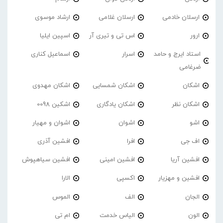
ارسلان خادمی
ارسلان غلامی
ارشاد موسوی
ارور
اس تی و تیری آر
اسپین ایلیا
استاد ایرج و حامد
اسرار
اسماعیل کناری
ضرغامی
اشکان
اشکان شمسایی
اشکان مهدوی
اشکان نظر
اشکان یادگاری
اشکین 0098
اشو
اشوان
اشوان و مهیار
اف جی
افرا
افشین آذری
افشین آریا
افشین امینی
افشین سیاهپوش
افشین و مهزیار
اکسپی
الارا
الجان
الف
الموس
الون
الیاس خدمت
ام تی