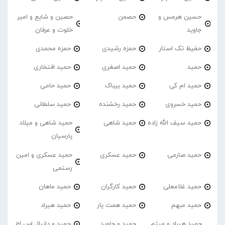
حسین هرمس و
حصمن
حصین و شایع و امیر
جاوید
خلوت و عرفان
حفیظ تک استار
حمزه رشیدی
حمزه محمدی
حمید
حمید اصغری
حمید افتخاری
حمید ام کی
حمید بیباک
حمید حامی
حمید خسروی
حمید رخشنده
حمید سلطانی
حمید سیف الله زاده
حمید شاهی
حمید شاهی و میلاد
پارسیان
حمید صارمی
حمید عسکری
حمید عسکری و امین
رستمی
حمید غلامعلی
حمید کارگران
حمید ماهان
حمید مبهم
حمید همت یار
حمید هیراد
حمید هیراد و میثم
حمید و جاوید
حمید و دانیال اس اچ