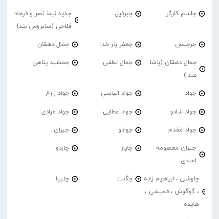
جاسم کارگر
جبرئیل
جدید نیما نصر و فرهاد
فلاحی (سایروس بند)
جرجیس
جعفر یار خدا
جمال دهقان
جمال دهقان (پاشا
جمال لطفی
جمشید پناهی
صدا)
جواد
جواد الیاسی
جواد زارع
جواد شادو
جواد عطایی
جواد مرادی
جواد مقدم
جوادو
جیران
جیران معصومه
چاپار
چاردو
اسدی
چاوشی ، ابراهیم زاده
چگنت
چلیپا
، گوگوش ، قمیشی ،
هایده