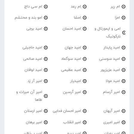
ام رپر
اِم رعد
ام سی داج
امزا
اِمشا
امو بند و محتشم
امی و ایمورتال و
امید احسان
امید برجی
نارکوتیک
امید پایدار
امید جهان
امید حاجیلی
امید سوسنی
امید سوگماد
امید صالحی
امید عزیزپور
امید عظیمی
امید لوافان
امید مولا
امیدیار
امیر آر زد
امیر آرسام
امیر آرسین
امیر آن میراث و
طاها
امیر آیهان
امیر احسان فدایی
امیر ارسلان
امیر امیری
امیر انقلاب
امیر برهان
امیر‌ بوران
امیر بیرو
امیر بی‌نظیر