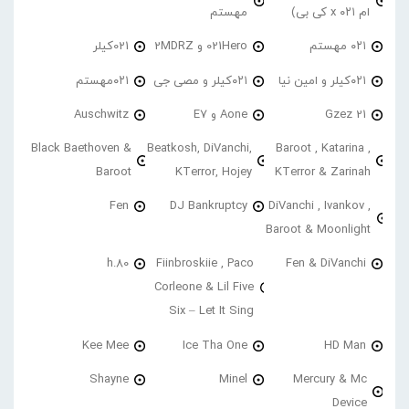
ام ۰۲۱ x کی بی)
مهستم
۰۲۱ مهستم
021Hero و 2MDRZ
021کیلر
۰۲۱کیلر و امین نیا
۰۲۱کیلر و مصی جی
۰۲۱مهستم
21 Gzez
Aone و E7
Auschwitz
Black Baethoven &
Beatkosh, DiVanchi,
Baroot , Katarina ,
Baroot
KTerror, Hojey
KTerror & Zarinah
Fen
DJ Bankruptcy
DiVanchi , Ivankov ,
Baroot & Moonlight
h.80
Fiinbroskiie , Paco
Fen & DiVanchi
Corleone & Lil Five
Six – Let It Sing
Kee Mee
Ice Tha One
HD Man
Shayne
Minel
Mercury & Mc
Device