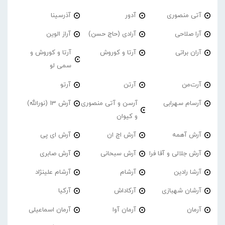
آتی منصوری
آدور
آذرسینا
آرا صلاحی
آرادی (حاج حسن)
آراز الوین
آران براتی
آرتا و کوروش
آرتا و کوروش و
سمی لو
آرت‌من
آرتن
آرتو
آرسام سهرابی
آرسن و آتی منصوری
آرش 13 (نورالله)
و کیوان
آرش آهمه
آرش اچ ان
آرش ای پی
آرش جلالی و آقا فرا
آرش سبحانی
آرش صابری
آرشا رادین
آرشام
آرشام علینژاد
آرشان شهبازی
آرکاداش
آرکیا
آرمان
آرمان آوا
آرمان اسماعیلی