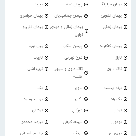
پویان فیلینگ
پویان نجف
پیربد
پیمان اشرفی
پیمان جمشیدیان
پیمان جواهری
پیمان زمانی
پیمان زمانی و مهدی
پیمان قلی‌پور
نوابی
پیمان کاکاوند
پیمان ملکی
پین لورد
تاراز
تارخ تهرانی
تاریک
تاک داون
تاک داون و سپهر
ترپ اشی
خلسه
ترند اینستا
ترول
تک
تَک راه
تکاور
توحید وحید
تودار
تورکال
توشای
تومورز
تیرداد کیانی
تیرداد محمدی
تیری ام
تینک
جاسم شعبانی