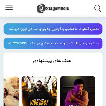
تمامی فعالیت ها مطابق با قوانین جمهوری اسلامی ایران میباشد
پخش سراسری اثر شما در وبسایت استیج موزیک 09379752202
آهنگ های پیشنهادی