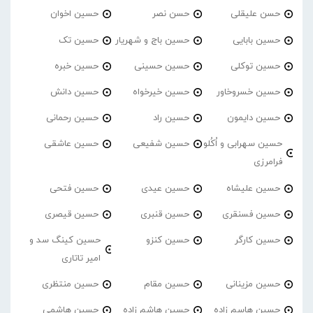
حسن علیقلی
حسن نصر
حسین اخوان
حسین بابایی
حسین باج و شهریار
حسین تک
حسین توکلی
حسین حسینی
حسین خبره
حسین خسروخاور
حسین خیرخواه
حسین دانش
حسین دایمون
حسین راد
حسین رحمانی
حسین سهرابی و اُکُلو
حسین شفیعی
حسین عاشقی
فرامرزی
حسین علیشاه
حسین عیدی
حسین فتحی
حسین فسنقری
حسین قنبری
حسین قیصری
حسین کارگر
حسین کنزو
حسین کینگ سد و
امیر تاتاری
حسین مزینانی
حسین مقام
حسین منتظری
حسین هاسم زاده
حسین هاشم زاده
حسین هاشمی