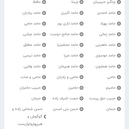
چنگیز حبیبیان
چیتا
حافظ
حامد احمدی
حامد اکبری
حامد برادران
حامد بهراد
حامد تاری پور
حامد حاجی
حامد زمانی
حامد صالح دوست
حامد عرشی
حامد ماهینی
حامد محضرنیا
حامد مطلق
حامد موسوی
حامد میرا
حامد نیسی
حامد همایون
حامد هیرمان
حامد وفایی
حامی
حامی و رادیان
حامی و صات
حامیم
حامین
حبیب حامیان
حبیب حق پرست
حجت اشرف زاده
حرمان
حسان
حسن بنی اسدی
حسن شماعی زاده و
گوگوش و
هیپهاپولوژیست