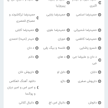
اکبری
پیروزنیا
حمیدرضا اسلمی
حمیدرضا بابایی
حمیدرضا ترکاشوند و
مصباح قمصری
حمیدرضا شمیرانی
حمیدرضا علوی
حمیدرضا کابلی
حمیدرضا کاظمی
حوران
حیدر (حیدا) احمدی
خسرو پاشایی
خلسه و بیگ رفی
د دان
د دان و علیرضا جی
د های
دائم
جی
دابان
دابل او
داریوش خان
داریوش صفری
داژو
دانلود آهنگ انعکاس
و امیر اس و امیر دیان
و پوکسا
دانوش
دانیال اس اچ
دانیال کلالی