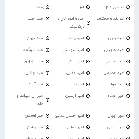
ام سی داج
امزا
اِمشا
امو بند و محتشم
امی و ایمورتال و
امید احسان
نارکوتیک
امید برجی
امید پایدار
امید جهان
امید حاجیلی
امید سوسنی
امید سوگماد
امید صالحی
امید عرش
امید عزیزپور
امید عظیمی
امید عقابی
امید لوافان
امید مولا
امیدیار
امیر آر زد
امیر آرسام
امیر آرسین
امیر آن میراث و
طاها
امیر آیهان
امیر احسان فدایی
امیر ارسلان
امیر امیری
امیر انقلاب
امیر برهان
امیر‌ بوران
امیر بیرو
امیر بی‌نظیر