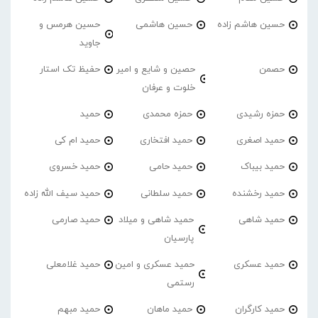
حسین هاشم زاده
حسین هاشمی
حسین هرمس و
جاوید
حصمن
حصین و شایع و امیر
حفیظ تک استار
خلوت و عرفان
حمزه رشیدی
حمزه محمدی
حمید
حمید اصغری
حمید افتخاری
حمید ام کی
حمید بیباک
حمید حامی
حمید خسروی
حمید رخشنده
حمید سلطانی
حمید سیف الله زاده
حمید شاهی
حمید شاهی و میلاد
حمید صارمی
پارسیان
حمید عسکری
حمید عسکری و امین
حمید غلامعلی
رستمی
حمید کارگران
حمید ماهان
حمید مبهم