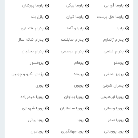
پارسا آی بی
پارسا بیگی
پارسا پورشان
پارسا حق پرست
پارسا کیان
پازل بند
پایرا
پایرا و آلفا
پدرام افتخاری
پدرام ژاندارم
پدرام‌ سایلنت
پدرام شانه ساز
پدرام غلامی
پدرام موسمی
پدرام نجفیان
پرستو
پرهام
پروفسور
پرویز یاحقی
پریماه
پژمان تکرو و چوبین
پسران شرقی
پوبون
پوری
پوریا ابراهیمی
پوریا باباجان
پوریا حیدرزاده
پوریا رحمانی
پوریا سلمانیان
پوریا شهبازی
پوریا صدر
پویا
پویا بیاتی
پویا پورخانی
پویا جهانگیری
پویامون