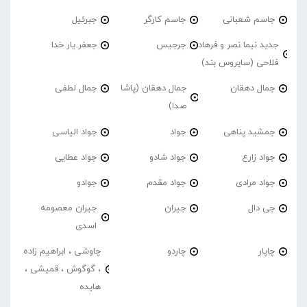
جاسم شعبانی
جاسم کارگر
جبرئیل
جدید نیما نصر و فرهاد
جرجیس
جعفر یار خدا
فلاحی (سایروس بند)
جمال دهقان
جمال دهقان (پاشا
جمال لطفی
صدا)
جمشید پناهی
جواد
جواد الیاسی
جواد زارع
جواد شادو
جواد عطایی
جواد مرادی
جواد مقدم
جوادو
جی دال
جیران
جیران معصومه
اسدی
چاپار
چاردو
چاوشی ، ابراهیم زاده
، گوگوش ، قمیشی ،
هایده