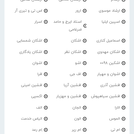
ارشاد موسوی
ارور
اس تی و تیری آر
اسپین ایلیا
استاد ایرج و حامد
اسرار
ضرغامی
اسماعیل کناری
اشکان
اشکان شمسایی
اشکان مهدوی
اشکان نظر
اشکان یادگاری
اشکین 0098
اشو
اشوان
اشوان و مهیار
اف جی
افرا
افشین آذری
افشین آریا
افشین امینی
افشین سیاهپوش
افشین و مهزیار
اکسپی
الارا
الجان
الف
الموس
الون
الیاس خدمت
ام تی
ام رپر
اِم رعد