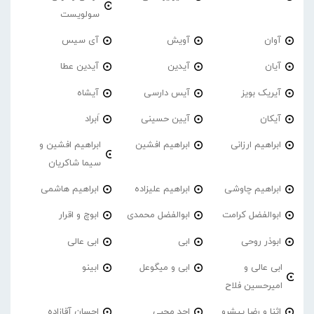
سولویست
آوان
آویش
آی سیس
آیان
آیدین
آیدین عطا
آیریک بویز
آیس دارسی
آیشاه
آیکان
آیین حسینی
اَبراد
ابراهیم ارزانی
ابراهیم افشین
ابراهیم افشین و
سیما شاکریان
ابراهیم چاوشی
ابراهیم علیزاده
ابراهیم هاشمی
ابوالفضل کرامت
ابوالفضل محمدی
ابوچ و اقرار
ابوذر روحی
ابی
ابی عالی
ابی عالی و
ابی و میگوعل
ابینو
امیرحسین فلاح
اثنا و رضا پیشرو
احد محبی
احسان آقازاده