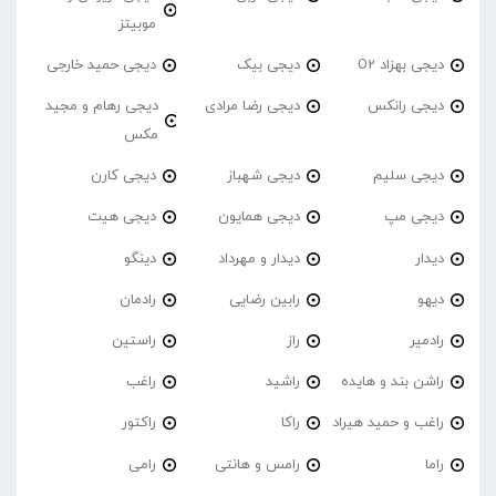
موبیتز
دیجی بهزاد O2
دیجی بیک
دیجی حمید خارجی
دیجی رانکس
دیجی رضا مرادی
دیجی رهام و مجید
مکس
دیجی سلیم
دیجی شهباز
دیجی کارن
دیجی مپ
دیجی همایون
دیجی هیت
دیدار
دیدار و مهرداد
دینگو
دیهو
رابین رضایی
رادمان
رادمیر
راز
راستین
راشن بند و هایده
راشید
راغب
راغب و حمید هیراد
راکا
راکتور
راما
رامس و هانتی
رامی