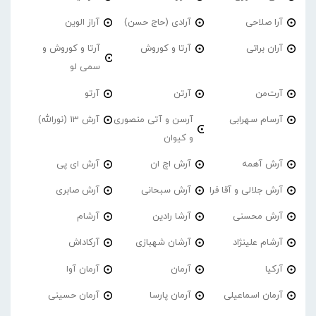
آرا صلاحی
آرادی (حاج حسن)
آراز الوین
آران براتی
آرتا و کوروش
آرتا و کوروش و
سمی لو
آرت‌من
آرتن
آرتو
آرسام سهرابی
آرسن و آتی منصوری
آرش 13 (نورالله)
و کیوان
آرش آهمه
آرش اچ ان
آرش ای پی
آرش جلالی و آقا فرا
آرش سبحانی
آرش صابری
آرش محسنی
آرشا رادین
آرشام
آرشام علینژاد
آرشان شهبازی
آرکاداش
آرکیا
آرمان
آرمان آوا
آرمان اسماعیلی
آرمان پارسا
آرمان حسینی