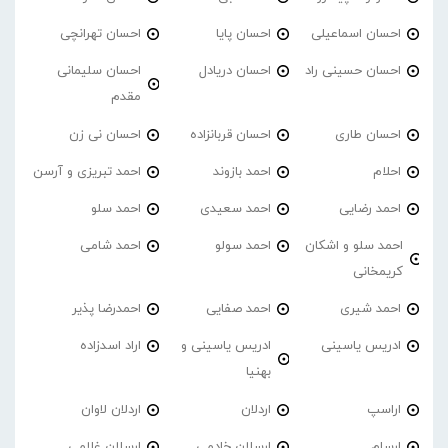
احسان اسماعیلی
احسان پایا
احسان تهرانچی
احسان حسینی راد
احسان دریادل
احسان سلیمانی
مقدم
احسان طاری
احسان قربانزاده
احسان نی زن
احلام
احمد بازوند
احمد تبریزی و آرسن
احمد‌ رضایی
احمد سعیدی
احمد سلو
احمد سلو و اشکان
احمد سولو
احمد شامی
کریمخانی
احمد شیری
احمد صفایی
احمدرضا پذیر
ادریس یاسینی
ادریس یاسینی و
اراد اسدزاده
بهنیا
اراسپ
اردلان
اردلان لاوان
ارسام
ارسلان خادمی
ارسلان غلامی