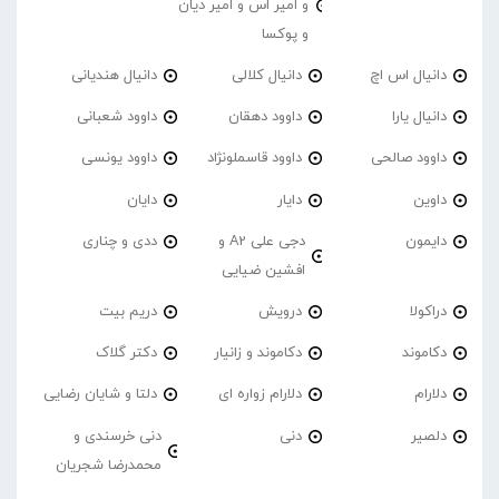
و امیر اس و امیر دیان
و پوکسا
دانیال اس اچ
دانیال کلالی
دانیال هندیانی
دانیال یارا
داوود دهقان
داوود شعبانی
داوود صالحی
داوود قاسملونژاد
داوود یونسی
داوین
دایار
دایان
دایمون
دجی علی A2 و
ددی و چناری
افشین ضیایی
دراکولا
درویش
دریم بیت
دکاموند
دکاموند و زانیار
دکتر گلاک
دلارام
دلارام زواره ای
دلتا و شایان رضایی
دلصیر
دنی
دنی خرسندی و
محمدرضا شجریان