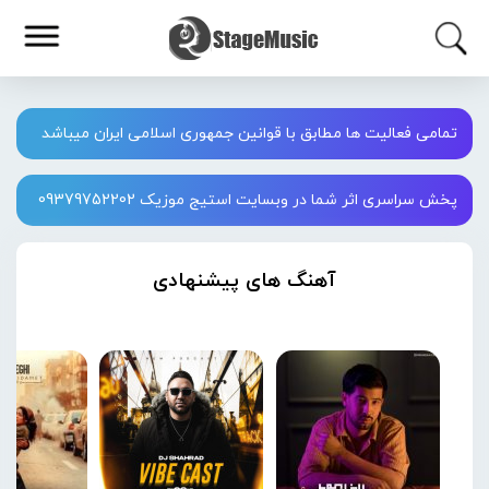
تمامی فعالیت ها مطابق با قوانین جمهوری اسلامی ایران میباشد
پخش سراسری اثر شما در وبسایت استیج موزیک 09379752202
آهنگ های پیشنهادی