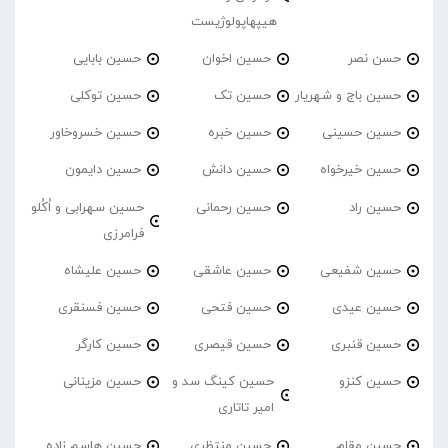
هیپهاپولوژیست
حسن نصر
حسین اخوان
حسین بابایی
حسین باج و شهریار
حسین تک
حسین توکلی
حسین حسینی
حسین خبره
حسین خسروخاور
حسین خیرخواه
حسین دانش
حسین دایمون
حسین راد
حسین رحمانی
حسین سهرابی و اُکُلو
فرامرزی
حسین شفیعی
حسین عاشقی
حسین علیشاه
حسین عیدی
حسین فتحی
حسین فسنقری
حسین قنبری
حسین قیصری
حسین کارگر
حسین کنزو
حسین کینگ سد و
حسین مزینانی
امیر تاتاری
حسین مقام
حسین منتظری
حسین هاسم زاده