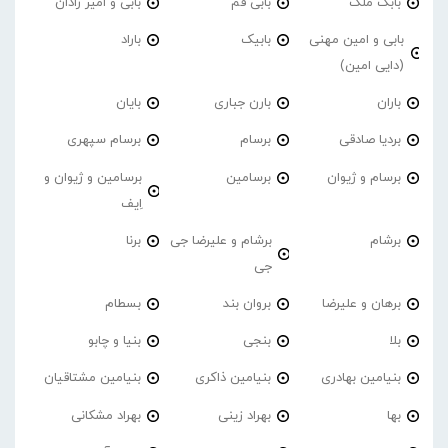
بابک ملک
بابی فم
بابی و امیر رادان
بابی و امین مهنی
بابیک
باراد
(دایی امین)
باران
بارن جباری
بایان
بردیا صادقی
برسام
برسام سپهری
برسام و ژیوان
برسامین
برسامین و ژیوان و
اِیف
برشام
برشام و علیرضا جی
برنا
جی
برهان و علیرضا
بروان بند
بسطام
بلا
بنجی
بنیا و چابو
بنیامین بهادری
بنیامین ذاکری
بنیامین مشتاقیان
بها
بهراد زینی
بهراد مشکانی