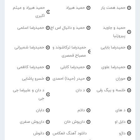
حمید همت یار
حمید هیراد
حمید هیراد و میثم
اکبری
حمید و جاوید
حمید و دانیال اس اچ
حمیدرضا اسلمی
پیروزنیا
حمیدرضا بابایی
حمیدرضا ترکاشوند و
حمیدرضا شمیرانی
مصباح قمصری
حمیدرضا علوی
حمیدرضا کابلی
حمیدرضا کاظمی
حوران
حیدر (حیدا) احمدی
خسرو پاشایی
خلسه و بیگ رفی
د دان
د دان و علیرضا جی
جی
د های
دائم
دابان
دابل او
داریوش خان
داریوش صفری
داژو
دانلود آهنگ انعکاس
دانوش