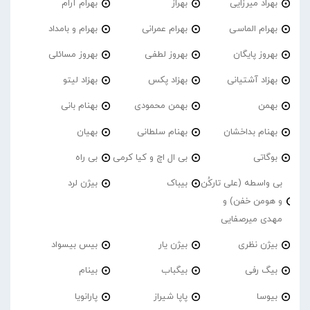
بهراد میرزایی
بهراز
بهرام آرام
بهرام الماسی
بهرام عمرانی
بهرام و بامداد
بهروز پایگان
بهروز لطفی
بهروز مسائلی
بهزاد آشتیانی
بهزاد پکس
بهزاد لیتو
بهمن
بهمن محمودی
بهنام بانی
بهنام بداخشان
بهنام سلطانی
بهیان
بوگاتی
بی ال اچ و کیا کرمی
بی راه
بی واسطه (علی تارکُن
بیباک
بیژن لرد
و هومن خفن) و
مهدی میرصفایی
بیژن نظری
بیژن یار
بیس بیسواد
بیگ رفی
بیگباب
بینام
بیوسا
پاپا شیراز
پارانویا