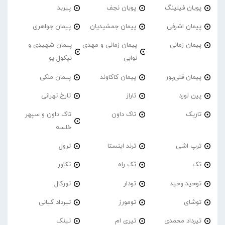
پویان فیلینگ
پویان نجف
پیربد
پیمان اشرفی
پیمان جمشیدیان
پیمان جواهری
پیمان زمانی
پیمان زمانی و مهدی
پیمان شهیدی و
نوابی
نیکول یو
پیمان قلی‌پور
پیمان کاکاوند
پیمان ملکی
پین لورد
تاراز
تارخ تهرانی
تاریک
تاک داون
تاک داون و سپهر
خلسه
ترپ اشی
ترند اینستا
ترول
تک
تَک راه
تکاور
توحید وحید
تودار
تورکال
توشای
تومورز
تیرداد کیانی
تیرداد محمدی
تیری ام
تینک