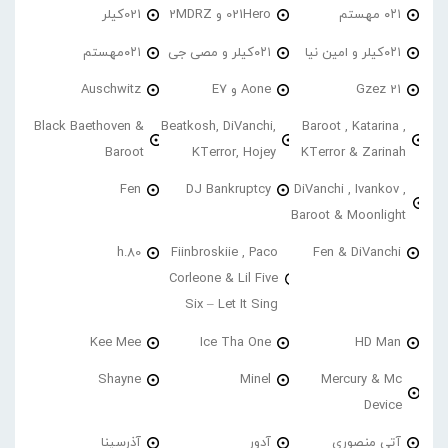
۰۲۱ مهستم
021Hero و 2MDRZ
021کیلر
۰۲۱کیلر و امین نیا
۰۲۱کیلر و مصی جی
۰۲۱مهستم
21 Gzez
Aone و E7
Auschwitz
Black Baethoven &
Beatkosh, DiVanchi,
Baroot , Katarina ,
Baroot
KTerror, Hojey
KTerror & Zarinah
Fen
DJ Bankruptcy
DiVanchi , Ivankov ,
Baroot & Moonlight
h.80
Fiinbroskiie , Paco
Fen & DiVanchi
Corleone & Lil Five
Six – Let It Sing
Kee Mee
Ice Tha One
HD Man
Shayne
Minel
Mercury & Mc
Device
آتی منصوری
آدور
آذرسینا