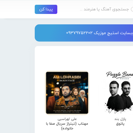
استیج موزیک 09379752202
پازل بند
علی لهراسبی
پاتوق
مهتاب (تیتراژ سریال صفا با
خانواده)