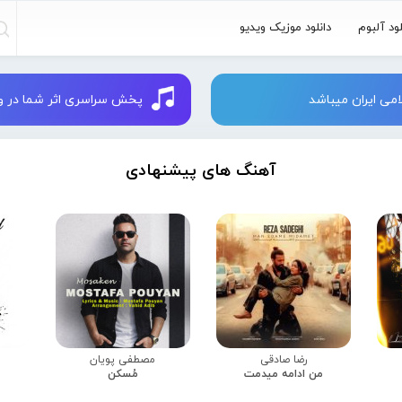
لود آلبوم
دانلود موزیک ویدیو
می ایران میباشد
پخش سراسری اثر شما در وبسایت 
آهنگ های پیشنهادی
رضا صادقی
مصطفی پویان
من ادامه میدمت
مُسکن