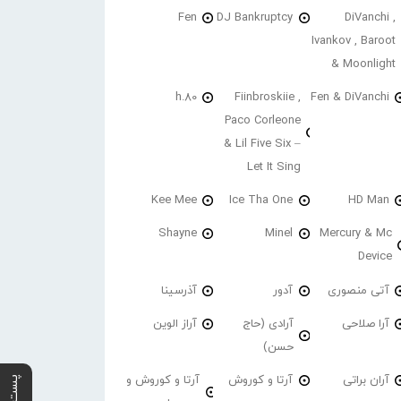
Fen
DJ Bankruptcy
DiVanchi ,
Ivankov , Baroot
& Moonlight
h.80
Fiinbroskiie ,
Fen & DiVanchi
Paco Corleone
& Lil Five Six –
Let It Sing
Kee Mee
Ice Tha One
HD Man
Shayne
Minel
Mercury & Mc
Device
آتی منصوری
آدور
آذرسینا
آرا صلاحی
آرادی (حاج
آراز الوین
حسن)
آران براتی
آرتا و کوروش
آرتا و کوروش و