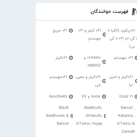
فهرست خوانندگان
۰۱۱ریکورد (الکیا x
۰۲۱ کیلر و ۰۲۱
۰۲۱ مریخ
کی ام ۰۲۱ x کی
مهستم
بی)
۰۲۱ مهستم
021Hero و
021کیلر
2MDRZ
۰۲۱کیلر و امین
۰۲۱کیلر و مصی
۰۲۱مهستم
نیا
جی
21 Gzez
Aone و E7
Auschwitz
Black
Beatkosh,
Baroot ,
Baethoven &
DiVanchi,
Katarina ,
Baroot
KTerror, Hojey
KTerror &
Zarinah