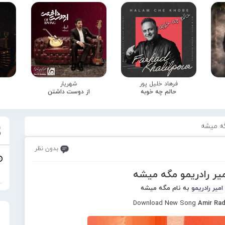
فرهاد خلیل پور
شهریار
حالم چه خوبه
از دوست داشتن
گه میشه
بدون نظر
میر رادریمو مگه میشه
امیر رادریمو
به نام مگه میشه
Download New Song
Amir Ra