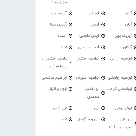
سولویست
آوان
آویش
آی سیس
آیان
آیدین
آیدین عطا
آیریک بویز
آیس دارسی
آیشاه
آیکان
آیین حسینی
اَبراد
ابراهیم ارزانی
ابراهیم افشین
ابراهیم افشین و
سیما شاکریان
ابراهیم چاوشی
ابراهیم علیزاده
ابراهیم هاشمی
ابوالفضل کرامت
ابوالفضل
ابوچ و اقرار
محمدی
ابوذر روحی
ابی
ابی عالی
ابی عالی و
ابی و میگوعل
ابینو
امیرحسین فلاح