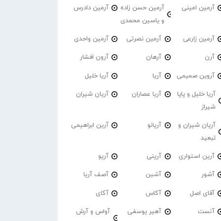
آرمین امینی
آرمین حسن زاده
آرمین دادرس
و یاسین محمدی
آرمین زارعی
آرمین نصرتی
آرمین واحدی
آرن
آرهان
آرون افشار
آروین صمیمی
آریا
آریا خلیل
آریا خلیل و پاپا
آریا عصاران
آریان شیران
شیراز
آریان شیران و
آریانو
آرین ابراهیمی
تبعید
آرین استواری
آرینی
آریو
آشور
آشین
آصف آریا
آقای اصل
آکاس
آکای
آنست
آهیر یوسفی
آواس و آرش