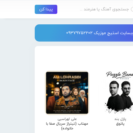
استیج موزیک 09379752202
پازل بند
علی لهراسبی
پاتوق
مهتاب (تیتراژ سریال صفا با
خانواده)