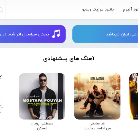
لود آلبوم
دانلود موزیک ویدیو
می ایران میباشد
پخش سراسری اثر شما در وبسایت 
آهنگ های پیشنهادی
رضا صادقی
مصطفی پویان
من ادامه میدمت
مُسکن