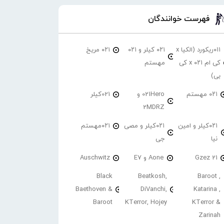
فهرست خوانندگان
۰۱۱ریکورد (الکیا x
۰۲۱ کیلر و ۰۲۱
۰۲۱ مریخ
کی ام ۰۲۱ x کی
مهستم
بی)
۰۲۱ مهستم
021Hero و
021کیلر
2MDRZ
۰۲۱کیلر و امین
۰۲۱کیلر و مصی
۰۲۱مهستم
نیا
جی
21 Gzez
Aone و E7
Auschwitz
Black
Beatkosh,
Baroot ,
Baethoven &
DiVanchi,
Katarina ,
Baroot
KTerror, Hojey
KTerror &
Zarinah