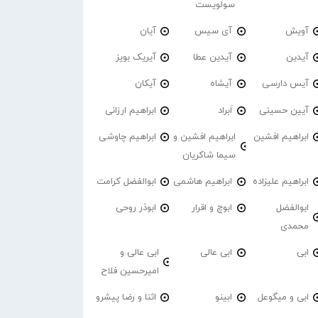
سولویست
آویش
آی سیس
آیان
آیدین
آیدین عطا
آیریک بویز
آیس دارسی
آیشاه
آیکان
آیین حسینی
اَبراد
ابراهیم ارزانی
ابراهیم افشین
ابراهیم افشین و
ابراهیم چاوشی
سیما شاکریان
ابراهیم علیزاده
ابراهیم هاشمی
ابوالفضل کرامت
ابوالفضل
ابوچ و اقرار
ابوذر روحی
محمدی
ابی
ابی عالی
ابی عالی و
امیرحسین فلاح
ابی و میگوعل
ابینو
اثنا و رضا پیشرو