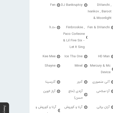
Fen
DJ Bankruptcy
DiVanchi ,
Ivankov , Baroot
& Moonlight
h.80
Fiinbroskiie ,
Fen & DiVanchi
Paco Corleone
& Lil Five Six –
Let It Sing
Kee Mee
Ice Tha One
HD Man
Shayne
Minel
Mercury & Mc
Device
آتی منصوری
آدور
آذرسینا
آرا صلاحی
آرادی (حاج
آراز الوین
حسن)
آران براتی
آرتا و کوروش
آرتا و کوروش و