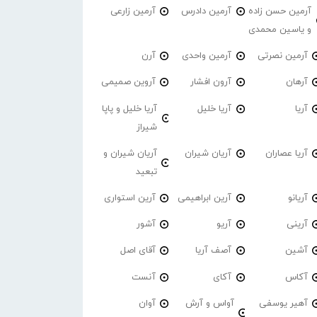
آرمین حسن زاده
آرمین دادرس
آرمین زارعی
و یاسین محمدی
آرمین نصرتی
آرمین واحدی
آرن
آرهان
آرون افشار
آروین صمیمی
آریا
آریا خلیل
آریا خلیل و پاپا
شیراز
آریا عصاران
آریان شیران
آریان شیران و
تبعید
آریانو
آرین ابراهیمی
آرین استواری
آرینی
آریو
آشور
آشین
آصف آریا
آقای اصل
آکاس
آکای
آنست
آهیر یوسفی
آواس و آرش
آوان