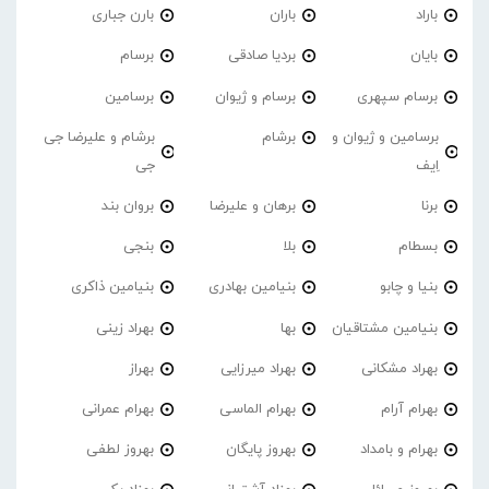
باراد
باران
بارن جباری
بایان
بردیا صادقی
برسام
برسام سپهری
برسام و ژیوان
برسامین
برسامین و ژیوان و
برشام
برشام و علیرضا جی
اِیف
جی
برنا
برهان و علیرضا
بروان بند
بسطام
بلا
بنجی
بنیا و چابو
بنیامین بهادری
بنیامین ذاکری
بنیامین مشتاقیان
بها
بهراد زینی
بهراد مشکانی
بهراد میرزایی
بهراز
بهرام آرام
بهرام الماسی
بهرام عمرانی
بهرام و بامداد
بهروز پایگان
بهروز لطفی