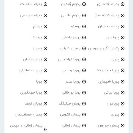
پدرام افتخاری
پدرام ژاندارم
پدرام‌ سایلنت
پدرام شانه ساز
پدرام غلامی
پدرام موسمی
پدرام نجفیان
پرستو
پرهام
پروفسور
پرویز یاحقی
پریماه
پژمان تکرو و چوبین
پسران شرقی
پوبون
پوری
پوریا ابراهیمی
پوریا باباجان
پوریا حیدرزاده
پوریا رحمانی
پوریا سلمانیان
پوریا شهبازی
پوریا صدر
پویا
پویا بیاتی
پویا پورخانی
پویا جهانگیری
پویامون
پویان فیلینگ
پویان نجف
پیربد
پیمان اشرفی
پیمان جمشیدیان
پیمان جواهری
پیمان زمانی
پیمان زمانی و مهدی