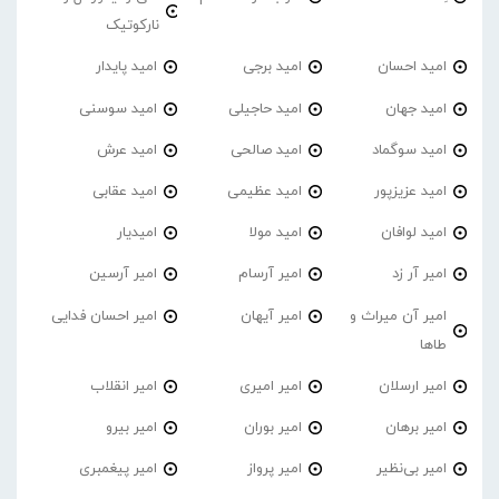
نارکوتیک
امید احسان
امید برجی
امید پایدار
امید جهان
امید حاجیلی
امید سوسنی
امید سوگماد
امید صالحی
امید عرش
امید عزیزپور
امید عظیمی
امید عقابی
امید لوافان
امید مولا
امیدیار
امیر آر زد
امیر آرسام
امیر آرسین
امیر آن میراث و
امیر آیهان
امیر احسان فدایی
طاها
امیر ارسلان
امیر امیری
امیر انقلاب
امیر برهان
امیر‌ بوران
امیر بیرو
امیر بی‌نظیر
امیر پرواز
امیر پیغمبری