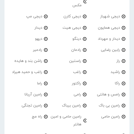
مکس
دیجی شهباز
دیجی کارن
دیجی مپ
دیجی همایون
دیجی هیت
دیدار
دیدار و مهرداد
دینگو
دیهو
رابین رضایی
رادمان
رادمیر
راز
راستین
راشن بند و هایده
راشید
راغب
راغب و حمید هیراد
راکا
راکتور
راما
رامس و هانتی
رامی
رامین آریانا
رامین بی باک
رامین بیباک
رامین تجنگی
رامین حامی
رامین حامی و امین
راه مج
هانتر