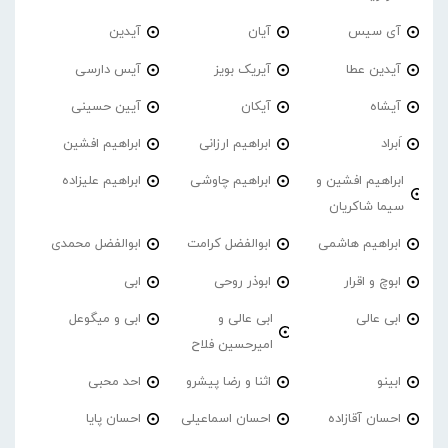
آی سیس
آیان
آیدین
آیدین عطا
آیریک بویز
آیس دارسی
آیشاه
آیکان
آیین حسینی
اَبراد
ابراهیم ارزانی
ابراهیم افشین
ابراهیم افشین و
ابراهیم چاوشی
ابراهیم علیزاده
سیما شاکریان
ابراهیم هاشمی
ابوالفضل کرامت
ابوالفضل محمدی
ابوچ و اقرار
ابوذر روحی
ابی
ابی عالی
ابی عالی و
ابی و میگوعل
امیرحسین فلاح
ابینو
اثنا و رضا پیشرو
احد محبی
احسان آقازاده
احسان اسماعیلی
احسان پایا