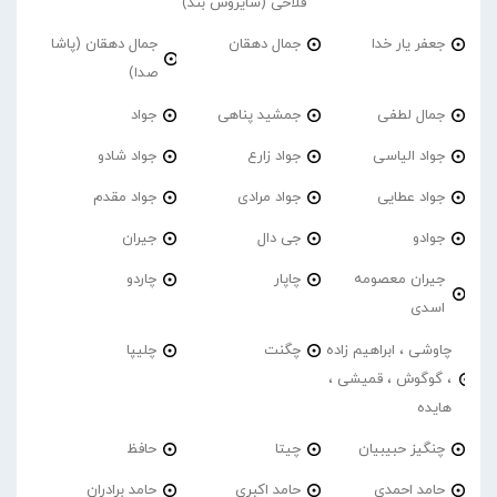
فلاحی (سایروس بند)
جعفر یار خدا
جمال دهقان
جمال دهقان (پاشا
صدا)
جمال لطفی
جمشید پناهی
جواد
جواد الیاسی
جواد زارع
جواد شادو
جواد عطایی
جواد مرادی
جواد مقدم
جوادو
جی دال
جیران
جیران معصومه
چاپار
چاردو
اسدی
چاوشی ، ابراهیم زاده
چگنت
چلیپا
، گوگوش ، قمیشی ،
هایده
چنگیز حبیبیان
چیتا
حافظ
حامد احمدی
حامد اکبری
حامد برادران