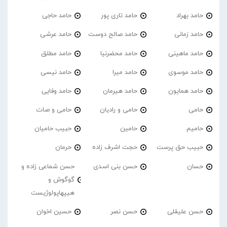
حامد بهراد
حامد تاری پور
حامد حاجی
حامد زمانی
حامد صالح دوست
حامد عرشی
حامد ماهینی
حامد محضرنیا
حامد مطلق
حامد موسوی
حامد میرا
حامد نیسی
حامد همایون
حامد هیرمان
حامد وفایی
حامی
حامی و رادیان
حامی و صات
حامیم
حامین
حبیب حامیان
حبیب حق پرست
حجت اشرف زاده
حرمان
حسان
حسن بنی اسدی
حسن شماعی زاده و
گوگوش و
هیپهاپولوژیست
حسن علیقلی
حسن نصر
حسین اخوان