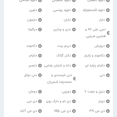
داوود دهقان
داوود شعبانی
داوود صالحی
داوود قاسملونژاد
داوود یونسی
داوین
دایار
دایان
دایمون
دجی علی A2 و
ددی و چناری
دراکولا
افشین ضیایی
درویش
دریم بیت
دکاموند
دکاموند و زانیار
دکتر گلاک
دلارام
دلارام زواره ای
دلتا و شایان رضایی
دلصیر
دنی
دنی خرسندی و
دنی دوئل
محمدرضا شجریان
دنیل و جفت 6
دورچی
دومان
دویار
دی ام و دارک بوی
دی جی
دی جی 4A
دی جی Alip
دی جی آتابا