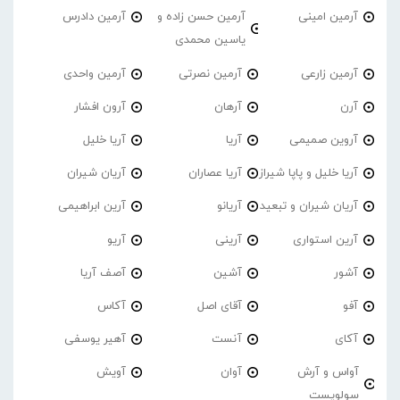
آرمین امینی
آرمین حسن زاده و
آرمین دادرس
یاسین محمدی
آرمین زارعی
آرمین نصرتی
آرمین واحدی
آرن
آرهان
آرون افشار
آروین صمیمی
آریا
آریا خلیل
آریا خلیل و پاپا شیراز
آریا عصاران
آریان شیران
آریان شیران و تبعید
آریانو
آرین ابراهیمی
آرین استواری
آرینی
آریو
آشور
آشین
آصف آریا
آفو
آقای اصل
آکاس
آکای
آنست
آهیر یوسفی
آواس و آرش
آوان
آویش
سولویست