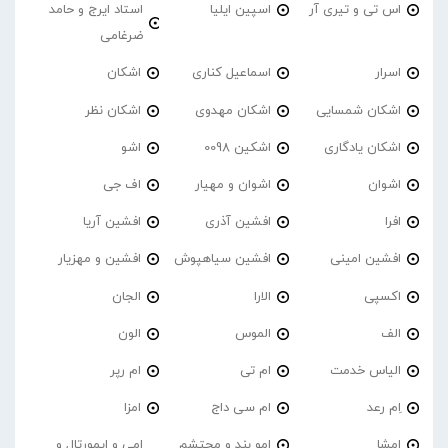
اس تی و تیری آر
اسپین ایلیا
استاد ایرج و حامد
ضرغامی
اسرار
اسماعیل کناری
اشکان
اشکان شمسایی
اشکان مهدوی
اشکان نظر
اشکان یادگاری
اشکین 0098
اشو
اشوان
اشوان و مهیار
اف جی
افرا
افشین آذری
افشین آریا
افشین امینی
افشین سیاهپوش
افشین و مهزیار
اکسپی
الارا
الجان
الف
الموس
الون
الیاس خدمت
ام تی
ام رپر
اِم رعد
ام سی داج
امزا
اِمشا
امو بند و محتشم
امی و ایمورتال و