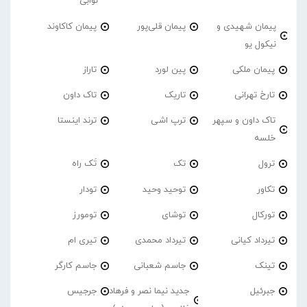
نوابی
پیمان شهیدی و
پیمان قلی‌پور
پیمان کاکاوند
نیکول یو
پیمان ملکی
پین لورد
تاراز
تارخ تهرانی
تاریک
تاک داون
تاک داون و سپهر
ترپ اشی
ترند اینستا
خلسه
ترول
تک
تَک راه
تکاور
توحید وحید
تودار
تورکال
توشای
تومورز
تیرداد کیانی
تیرداد محمدی
تیری ام
تینک
جاسم شعبانی
جاسم کارگر
جبرئیل
جدید نیما نصر و فرهاد
جرجیس