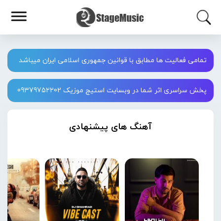
تمامی فعالیت ها مطابق با قوانین جمهوری اسلامی ایران میباشد
پخش سراسری اثر شما در وبسایت استیج موزیک 09379752202
آهنگ های پیشنهادی