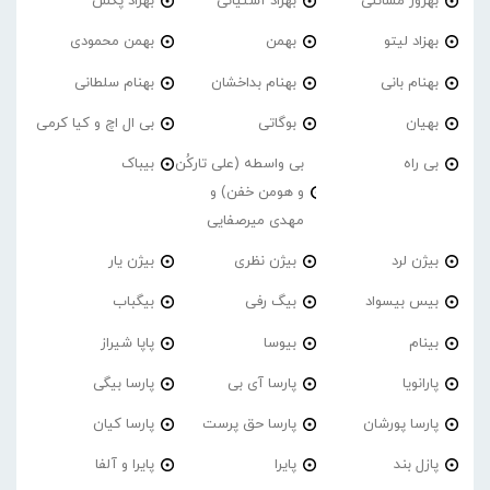
بهروز مسائلی
بهزاد آشتیانی
بهزاد پکس
بهزاد لیتو
بهمن
بهمن محمودی
بهنام بانی
بهنام بداخشان
بهنام سلطانی
بهیان
بوگاتی
بی ال اچ و کیا کرمی
بی راه
بی واسطه (علی تارکُن
بیباک
و هومن خفن) و
مهدی میرصفایی
بیژن لرد
بیژن نظری
بیژن یار
بیس بیسواد
بیگ رفی
بیگباب
بینام
بیوسا
پاپا شیراز
پارانویا
پارسا آی بی
پارسا بیگی
پارسا پورشان
پارسا حق پرست
پارسا کیان
پازل بند
پایرا
پایرا و آلفا