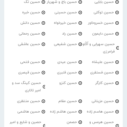
حسین بابایی
حسین باج و شهریار
حسین تک
حسین توکلی
حسین حسینی
حسین خبره
حسین خسروخاور
حسین خیرخواه
حسین دانش
حسین دایمون
حسین راد
حسین رحمانی
حسین سهرابی و اُکُلو
حسین شفیعی
حسین عاشقی
فرامرزی
حسین علیشاه
حسین عیدی
حسین فتحی
حسین فسنقری
حسین قنبری
حسین قیصری
حسین کارگر
حسین کنزو
حسین کینگ سد و
امیر تاتاری
حسین مزینانی
حسین مقام
حسین منتظری
حسین هاسم زاده
حسین هاشم زاده
حسین هاشمی
حسین هرمس و
حصمن
حصین و شایع و امیر