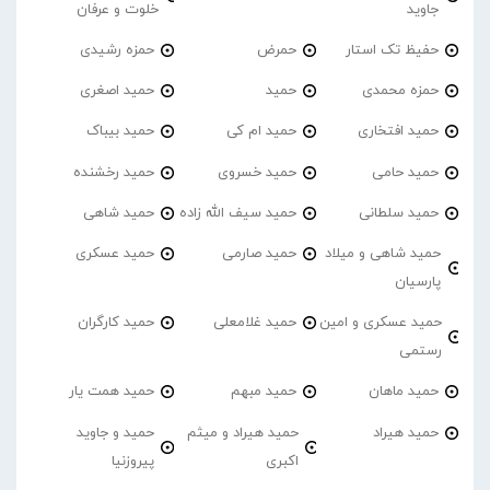
جاوید
خلوت و عرفان
حفیظ تک استار
حمرض
حمزه رشیدی
حمزه محمدی
حمید
حمید اصغری
حمید افتخاری
حمید ام کی
حمید بیباک
حمید حامی
حمید خسروی
حمید رخشنده
حمید سلطانی
حمید سیف الله زاده
حمید شاهی
حمید شاهی و میلاد
حمید صارمی
حمید عسکری
پارسیان
حمید عسکری و امین
حمید غلامعلی
حمید کارگران
رستمی
حمید ماهان
حمید مبهم
حمید همت یار
حمید هیراد
حمید هیراد و میثم
حمید و جاوید
اکبری
پیروزنیا