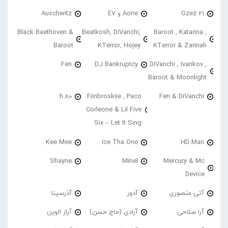
21 Gzez
Aone و E7
Auschwitz
Black Baethoven &
Beatkosh, DiVanchi,
Baroot , Katarina ,
Baroot
KTerror, Hojey
KTerror & Zarinah
Fen
DJ Bankruptcy
DiVanchi , Ivankov ,
Baroot & Moonlight
h.80
Fiinbroskiie , Paco
Fen & DiVanchi
Corleone & Lil Five
Six – Let It Sing
Kee Mee
Ice Tha One
HD Man
Shayne
Minel
Mercury & Mc
Device
آتی منصوری
آدور
آذرسینا
آرا صلاحی
آرادی (حاج حسن)
آراز الوین