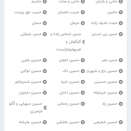
حامی و رادیان
حامی و صات
حامیم
حامین
حبیب حامیان
حبیب حق پرست
حجت اشرف زاده
حرمان
حسان
حسن بنی اسدی
حسن شماعی زاده و
حسن علیقلی
گوگوش و
هیپهاپولوژیست
حسن نصر
حسین اخوان
حسین بابایی
حسین باج و شهریار
حسین تک
حسین توکلی
حسین حسینی
حسین خبره
حسین خسروخاور
حسین خیرخواه
حسین دانش
حسین دایمون
حسین راد
حسین رحمانی
حسین سهرابی و اُکُلو
فرامرزی
حسین شفیعی
حسین عاشقی
حسین علیشاه