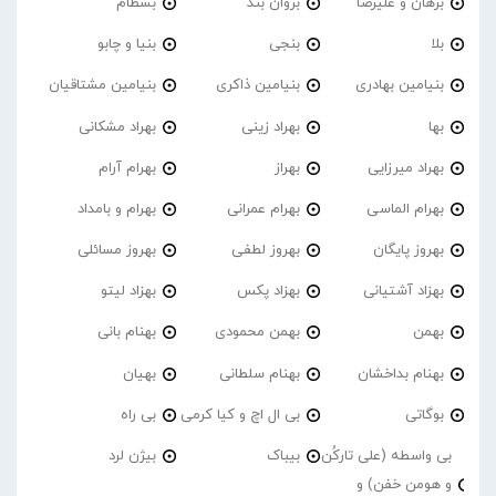
برهان و علیرضا
بروان بند
بسطام
بلا
بنجی
بنیا و چابو
بنیامین بهادری
بنیامین ذاکری
بنیامین مشتاقیان
بها
بهراد زینی
بهراد مشکانی
بهراد میرزایی
بهراز
بهرام آرام
بهرام الماسی
بهرام عمرانی
بهرام و بامداد
بهروز پایگان
بهروز لطفی
بهروز مسائلی
بهزاد آشتیانی
بهزاد پکس
بهزاد لیتو
بهمن
بهمن محمودی
بهنام بانی
بهنام بداخشان
بهنام سلطانی
بهیان
بوگاتی
بی ال اچ و کیا کرمی
بی راه
بی واسطه (علی تارکُن
بیباک
بیژن لرد
و هومن خفن) و