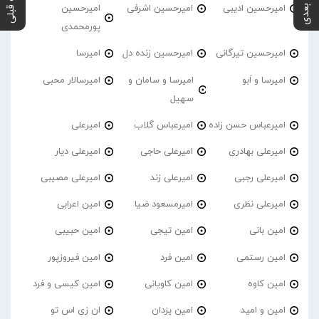
پست بعدی
پست قبلی
امیرحسین ادیبی
امیرحسین اشرفی
امیرحسین
پورمحمدی
امیرحسین تیرگانی
امیرحسین زنده دل
امیرسا
امیرسا و اَبو
امیرسا و سامان و
امیرسالار محبی
سهیل
امیرعباس حسن زاده
امیرعباس گلاب
امیرعلی
امیرعلی بهادری
امیرعلی حاجی
امیرعلی دیار
امیرعلی رجبی
امیرعلی زند
امیرعلی مصیبی
امیرعلی نظری
امیرمسعود ضیا
امین اعرابی
امین بانی
امین تیجی
امین حبیبی
امین رستمی
امین فرد
امین فیروزپور
امین کاوه
امین کاویانی
امین کیسی و فرد
امین و امید
امین یزدان
ان زی اس تو