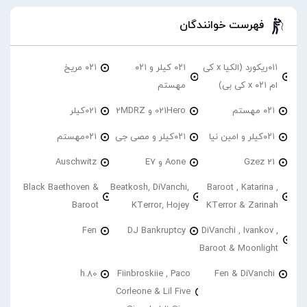
فهرست خوانندگان
۰۱۱ریکورد (الکیا x کی
۰۲۱ کیلر و ۰۲۱
۰۲۱ مریخ
ام ۰۲۱ x کی بی)
مهستم
۰۲۱ مهستم
021Hero و 2MDRZ
021کیلر
۰۲۱کیلر و امین نیا
۰۲۱کیلر و مصی جی
۰۲۱مهستم
21 Gzez
Aone و E7
Auschwitz
Black Baethoven &
Beatkosh, DiVanchi,
Baroot , Katarina ,
Baroot
KTerror, Hojey
KTerror & Zarinah
Fen
DJ Bankruptcy
DiVanchi , Ivankov ,
Baroot & Moonlight
h.80
Fiinbroskiie , Paco
Fen & DiVanchi
Corleone & Lil Five