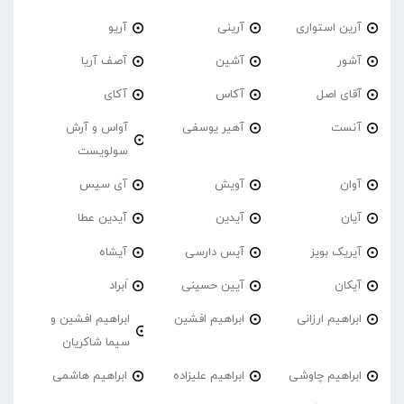
آرین استواری
آرینی
آریو
آشور
آشین
آصف آریا
آقای اصل
آکاس
آکای
آنست
آهیر یوسفی
آواس و آرش
سولویست
آوان
آویش
آی سیس
آیان
آیدین
آیدین عطا
آیریک بویز
آیس دارسی
آیشاه
آیکان
آیین حسینی
اَبراد
ابراهیم ارزانی
ابراهیم افشین
ابراهیم افشین و
سیما شاکریان
ابراهیم چاوشی
ابراهیم علیزاده
ابراهیم هاشمی