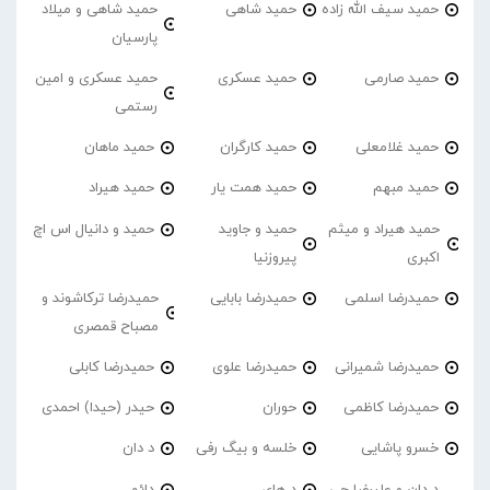
حمید سیف الله زاده
حمید شاهی
حمید شاهی و میلاد
پارسیان
حمید صارمی
حمید عسکری
حمید عسکری و امین
رستمی
حمید غلامعلی
حمید کارگران
حمید ماهان
حمید مبهم
حمید همت یار
حمید هیراد
حمید هیراد و میثم
حمید و جاوید
حمید و دانیال اس اچ
اکبری
پیروزنیا
حمیدرضا اسلمی
حمیدرضا بابایی
حمیدرضا ترکاشوند و
مصباح قمصری
حمیدرضا شمیرانی
حمیدرضا علوی
حمیدرضا کابلی
حمیدرضا کاظمی
حوران
حیدر (حیدا) احمدی
خسرو پاشایی
خلسه و بیگ رفی
د دان
د دان و علیرضا جی
د های
دائم