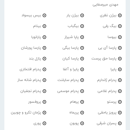
مهدی میرصفایی
بیژن نظری
بیژن یار
بیس بیسواد
بیگ رفی
بیگباب
بینام
بیوسا
پاپا شیراز
پارانویا
پارسا آی بی
پارسا بیگی
پارسا پورشان
پارسا حق پرست
پارسا کیان
پازل بند
پایرا
پایرا و آلفا
پدرام افتخاری
پدرام ژاندارم
پدرام‌ سایلنت
پدرام شانه ساز
پدرام غلامی
پدرام موسمی
پدرام نجفیان
پرستو
پرهام
پروفسور
پرویز یاحقی
پریماه
پژمان تکرو و چوبین
پسران شرقی
پوبون
پوری