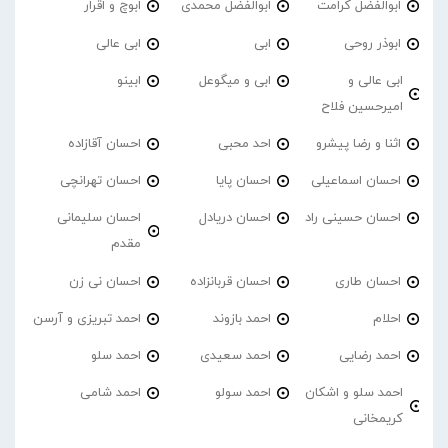
ابوالفضل کرامت
ابوالفضل محمدی
ابوچ و اقرار
ابوذر روحی
ابی
ابی عالی
ابی عالی و
ابی و میگوعل
ابینو
امیرحسین فلاح
اثنا و رضا پیشرو
احد محبی
احسان آقازاده
احسان اسماعیلی
احسان پایا
احسان تهرانچی
احسان حسینی راد
احسان دریادل
احسان سلیمانی
مقدم
احسان طاری
احسان قربانزاده
احسان نی زن
احلام
احمد بازوند
احمد تبریزی و آرسن
احمد‌ رضایی
احمد سعیدی
احمد سلو
احمد سلو و اشکان
احمد سولو
احمد شامی
کریمخانی