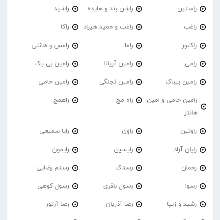
راستین
راشن بند و هایده
راشید
راغب
راغب و حمید هیراد
راکا
راکتور
راما
رامس و هانتی
رامی
رامین آریانا
رامین بی باک
رامین بیباک
رامین تجنگی
رامین حامی
رامین حامی و امین
راه مج
راهمج
هانتر
راوتین
راوِن
رایا سمیعی
رایان آراد
رایسین
رایمون
رحمان
رستاک
رستم رضایی
رسوا
رسول باقری
رسول کوهی
رشید و زیپا
رضا آذریان
رضا آرتور