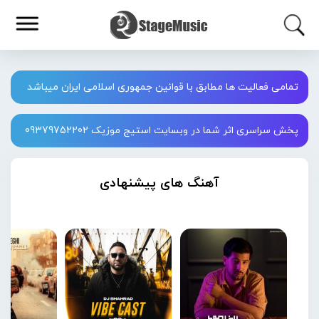
تمامی فعالیت ها مطابق با قوانین جمهوری اسلامی ایران میباشد
پخش سراسری اثر شما در وبسایت استیج موزیک 09379752202
آهنگ های پیشنهادی