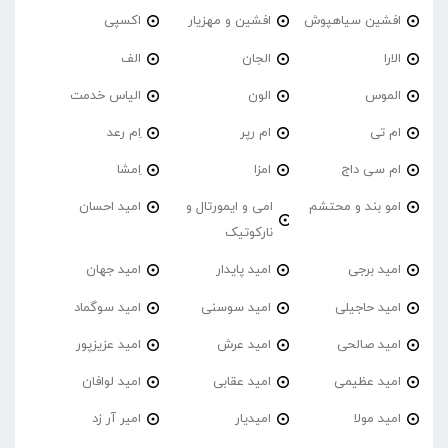
افشین سیاهپوش
افشین و مهزیار
اکسپی
الارا
الجان
الف
الموس
الون
الیاس خدمت
ام تی
ام رپر
اِم رعد
ام سی داج
امزا
اِمشا
امو بند و محتشم
امی و ایمورتال و
امید احسان
نارکوتیک
امید برجی
امید پایدار
امید جهان
امید حاجیلی
امید سوسنی
امید سوگماد
امید صالحی
امید عرش
امید عزیزپور
امید عظیمی
امید عقابی
امید لوافان
امید مولا
امیدیار
امیر آر زد