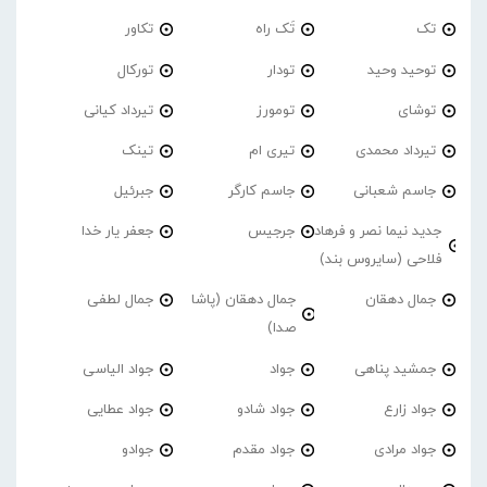
تک
تَک راه
تکاور
توحید وحید
تودار
تورکال
توشای
تومورز
تیرداد کیانی
تیرداد محمدی
تیری ام
تینک
جاسم شعبانی
جاسم کارگر
جبرئیل
جدید نیما نصر و فرهاد
جرجیس
جعفر یار خدا
فلاحی (سایروس بند)
جمال دهقان
جمال دهقان (پاشا
جمال لطفی
صدا)
جمشید پناهی
جواد
جواد الیاسی
جواد زارع
جواد شادو
جواد عطایی
جواد مرادی
جواد مقدم
جوادو