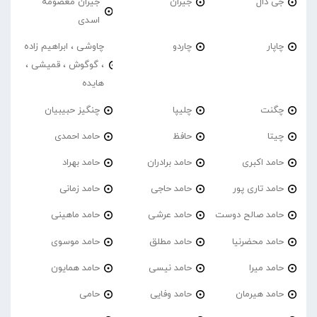
جی دال
جیران
جیران معصومه
اسدی
چاپار
چاردو
چاوشی ، ابراهیم زاده
، گوگوش ، قمیشی ،
هایده
چگنت
چلیپا
چنگیز حبیبیان
چیتا
حافظ
حامد احمدی
حامد اکبری
حامد برادران
حامد بهراد
حامد تاری پور
حامد حاجی
حامد زمانی
حامد صالح دوست
حامد عرشی
حامد ماهینی
حامد محضرنیا
حامد مطلق
حامد موسوی
حامد میرا
حامد نیسی
حامد همایون
حامد هیرمان
حامد وفایی
حامی