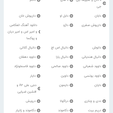
جی
دابان
دابل او
داریوش خان
داریوش صفری
داژو
دانلود آهنگ انعکاس
و امیر اس و امیر دیان
و پوکسا
دانوش
دانیال اس اچ
دانیال کلالی
دانیال هندیانی
دانیال یارا
داوود دهقان
داوود شعبانی
داوود صالحی
داوود قاسملونژاد
داوود یونسی
داوین
دایار
دایان
دایمون
دجی علی A2 و
افشین ضیایی
ددی و چناری
دراکولا
درویش
دریم بیت
دکاموند
دکاموند و زانیار