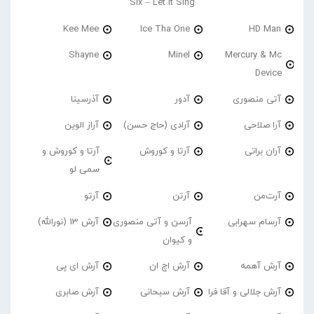
Six – Let It Sing
Kee Mee
Ice Tha One
HD Man
Shayne
Minel
Mercury & Mc
Device
آتی منصوری
آدور
آذرسینا
آرا صلاحی
آرادی (حاج حسن)
آراز الوین
آران براتی
آرتا و کوروش
آرتا و کوروش و
سمی لو
آرت‌من
آرتن
آرتو
آرسام سهرابی
آرسن و آتی منصوری
آرش 13 (نورالله)
و کیوان
آرش آهمه
آرش اچ ان
آرش ای پی
آرش جلالی و آقا فرا
آرش سبحانی
آرش صابری