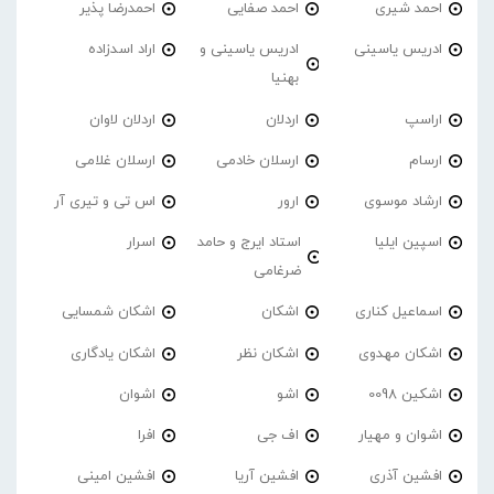
احمد شیری
احمد صفایی
احمدرضا پذیر
ادریس یاسینی
ادریس یاسینی و
اراد اسدزاده
بهنیا
اراسپ
اردلان
اردلان لاوان
ارسام
ارسلان خادمی
ارسلان غلامی
ارشاد موسوی
ارور
اس تی و تیری آر
اسپین ایلیا
استاد ایرج و حامد
اسرار
ضرغامی
اسماعیل کناری
اشکان
اشکان شمسایی
اشکان مهدوی
اشکان نظر
اشکان یادگاری
اشکین 0098
اشو
اشوان
اشوان و مهیار
اف جی
افرا
افشین آذری
افشین آریا
افشین امینی