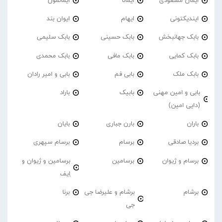
ایمان مسعودی
ایمانا
ایمانمون
ایندیکتونی
ایهام
ایوان بند
بابک جهانبخش
بابک حسینی
بابک سلیمی
بابک کمایی
بابک مافی
بابک محمدی
بابک ملک
بابی فم
بابی و امیر رادان
بابی و امین مهنی
بابیک
باراد
(دایی امین)
باران
بارن جباری
بایان
بردیا صادقی
برسام
برسام سپهری
برسام و ژیوان
برسامین
برسامین و ژیوان و
اِیف
برشام
برشام و علیرضا جی
برنا
جی