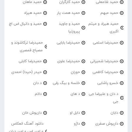
حمید غلامعلی
حمید کارگران
حمید ماهان
حمید مبهم
حمید همت یار
حمید هیراد
حمید هیراد و میثم
حمید و جاوید
حمید و دانیال اس اچ
اکبری
پیروزنیا
حمیدرضا اسلمی
حمیدرضا بابایی
حمیدرضا ترکاشوند و
مصباح قمصری
حمیدرضا شمیرانی
حمیدرضا علوی
حمیدرضا کابلی
حمیدرضا کاظمی
حوران
حیدر (حیدا) احمدی
خسرو پاشایی
خلسه و بیگ رفی
د دان
د دان و علیرضا جی
د های
دائم
جی
دابان
دابل او
داریوش خان
داریوش صفری
داژو
دانلود آهنگ انعکاس
و امیر اس و امیر دیان