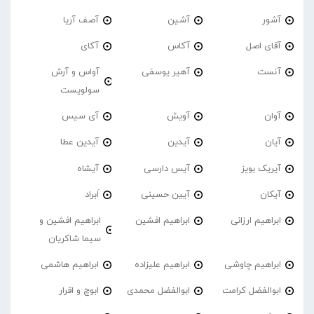
آشور
آشین
آصف آریا
آقای اصل
آکاس
آکای
آنست
آهیر یوسفی
آواس و آرش
سولویست
آوان
آویش
آی سیس
آیان
آیدین
آیدین عطا
آیریک بویز
آیس دارسی
آیشاه
آیکان
آیین حسینی
اَبراد
ابراهیم ارزانی
ابراهیم افشین
ابراهیم افشین و
سیما شاکریان
ابراهیم چاوشی
ابراهیم علیزاده
ابراهیم هاشمی
ابوالفضل کرامت
ابوالفضل محمدی
ابوچ و اقرار