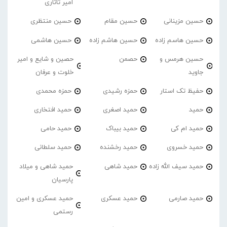
امیر تاتاری
حسین مزینانی
حسین مقام
حسین منتظری
حسین هاسم زاده
حسین هاشم زاده
حسین هاشمی
حسین هرمس و
حصمن
حصین و شایع و امیر
جاوید
خلوت و عرفان
حفیظ تک استار
حمزه رشیدی
حمزه محمدی
حمید
حمید اصغری
حمید افتخاری
حمید ام کی
حمید بیباک
حمید حامی
حمید خسروی
حمید رخشنده
حمید سلطانی
حمید سیف الله زاده
حمید شاهی
حمید شاهی و میلاد
پارسیان
حمید صارمی
حمید عسکری
حمید عسکری و امین
رستمی