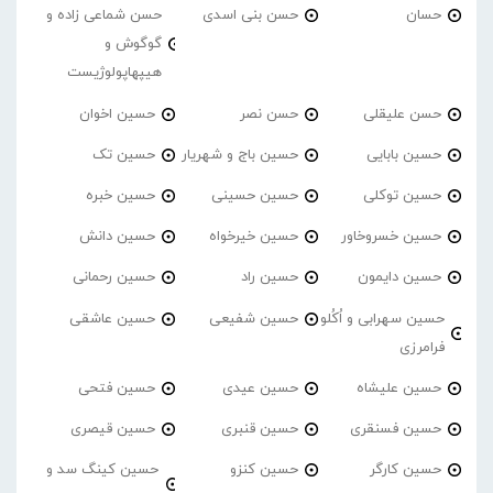
حسان
حسن بنی اسدی
حسن شماعی زاده و
گوگوش و
هیپهاپولوژیست
حسن علیقلی
حسن نصر
حسین اخوان
حسین بابایی
حسین باج و شهریار
حسین تک
حسین توکلی
حسین حسینی
حسین خبره
حسین خسروخاور
حسین خیرخواه
حسین دانش
حسین دایمون
حسین راد
حسین رحمانی
حسین سهرابی و اُکُلو
حسین شفیعی
حسین عاشقی
فرامرزی
حسین علیشاه
حسین عیدی
حسین فتحی
حسین فسنقری
حسین قنبری
حسین قیصری
حسین کارگر
حسین کنزو
حسین کینگ سد و