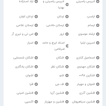
ادریس یاسینی
ادریس یاسینی و
اراد اسدزاده
بهنیا
اراسپ
اردلان
اردلان لاوان
ارسام
ارسلان خادمی
ارسلان غلامی
ارشاد موسوی
ارور
اس تی و تیری آر
اسپین ایلیا
استاد ایرج و حامد
اسرار
ضرغامی
اسماعیل کناری
اشکان
اشکان شمسایی
اشکان مهدوی
اشکان نظر
اشکان یادگاری
اشکین 0098
اشو
اشوان
اشوان و مهیار
اف جی
افرا
افشین آذری
افشین آریا
افشین امینی
افشین سیاهپوش
افشین و مهزیار
اکسپی