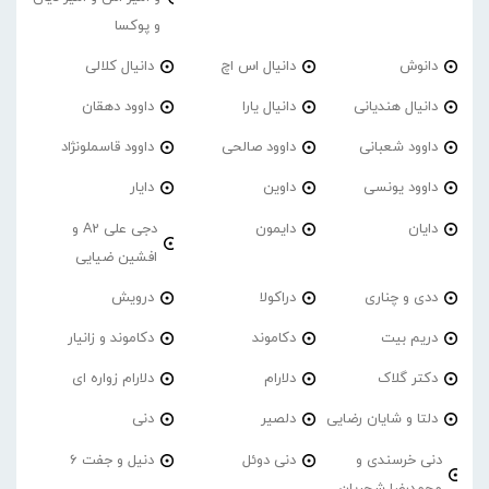
و پوکسا
دانوش
دانیال اس اچ
دانیال کلالی
دانیال هندیانی
دانیال یارا
داوود دهقان
داوود شعبانی
داوود صالحی
داوود قاسملونژاد
داوود یونسی
داوین
دایار
دایان
دایمون
دجی علی A2 و
افشین ضیایی
ددی و چناری
دراکولا
درویش
دریم بیت
دکاموند
دکاموند و زانیار
دکتر گلاک
دلارام
دلارام زواره ای
دلتا و شایان رضایی
دلصیر
دنی
دنی خرسندی و
دنی دوئل
دنیل و جفت 6
محمدرضا شجریان