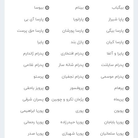
بیگباب
بینام
بیوسا
پاپا شیراز
پارانویا
پارسا آی بی
پارسا بیگی
پارسا پورشان
پارسا حق پرست
پارسا کیان
پازل بند
پایرا
پایرا و آلفا
پدرام افتخاری
پدرام ژاندارم
پدرام‌ سایلنت
پدرام شانه ساز
پدرام غلامی
پدرام موسمی
پدرام نجفیان
پرستو
پرهام
پروفسور
پرویز یاحقی
پریماه
پژمان تکرو و چوبین
پسران شرقی
پوبون
پوری
پوریا ابراهیمی
پوریا باباجان
پوریا حیدرزاده
پوریا رحمانی
پوریا سلمانیان
پوریا شهبازی
پوریا صدر