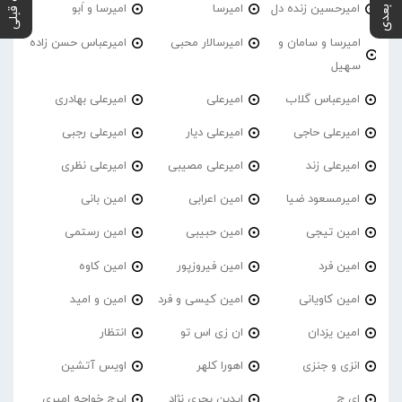
پست بعدی
پست قبلی
امیرحسین زنده دل
امیرسا
امیرسا و اَبو
امیرسا و سامان و
امیرسالار محبی
امیرعباس حسن زاده
سهیل
امیرعباس گلاب
امیرعلی
امیرعلی بهادری
امیرعلی حاجی
امیرعلی دیار
امیرعلی رجبی
امیرعلی زند
امیرعلی مصیبی
امیرعلی نظری
امیرمسعود ضیا
امین اعرابی
امین بانی
امین تیجی
امین حبیبی
امین رستمی
امین فرد
امین فیروزپور
امین کاوه
امین کاویانی
امین کیسی و فرد
امین و امید
امین یزدان
ان زی اس تو
انتظار
انزی و جنزی
اهورا کلهر
اویس آتشین
ای ج
ایدین بحری نژاد
ایرج خواجه امیری