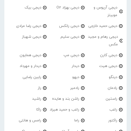
دیجی آریوس و
دیجی بهزاد O2
دیجی بیک
موبیتز
دیجی حمید خارجی
دیجی رانکس
دیجی رضا مرادی
دیجی رهام و مجید
دیجی سلیم
دیجی شهباز
مکس
دیجی کارن
دیجی مپ
دیجی همایون
دیجی هیت
دیدار
دیدار و مهرداد
دینگو
دیهو
رابین رضایی
رادمان
رادمیر
راز
راستین
راشن بند و هایده
راشید
راغب
راغب و حمید هیراد
راکا
راکتور
راما
رامس و هانتی