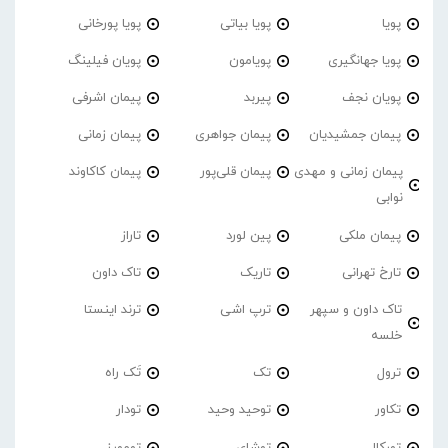
پویا
پویا بیاتی
پویا پورخانی
پویا جهانگیری
پویامون
پویان فیلینگ
پویان نجف
پیربد
پیمان اشرفی
پیمان جمشیدیان
پیمان جواهری
پیمان زمانی
پیمان زمانی و مهدی
پیمان قلی‌پور
پیمان کاکاوند
نوابی
پیمان ملکی
پین لورد
تاراز
تارخ تهرانی
تاریک
تاک داون
تاک داون و سپهر
ترپ اشی
ترند اینستا
خلسه
ترول
تک
تَک راه
تکاور
توحید وحید
تودار
تورکال
توشای
تومورز