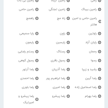
رامی
رامین آریانا
رامین بی باک
رامین بیباک
رامین تجنگی
رامین حامی
رامین حامی و امین
راه مج
راهمج
هانتر
راوتین
راوِن
رایا سمیعی
رایان آراد
رایسین
رایمون
رحمان
رستاک
رستم رضایی
رسوا
رسول باقری
رسول کوهی
رشید و زیپا
رضا آذریان
رضا آرتور
رضا آیین
رضا ابراهیم پور
رضا احمدی
رضا اسماعیل زاده
رضا امیری
رضا بلوری
رضا بهرام
رضا پیشرو
رضا پیشرو و
امیرتیک