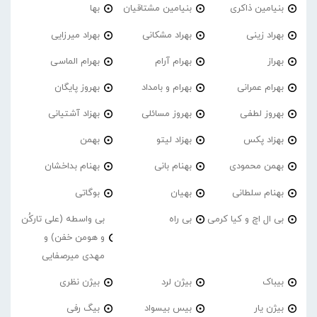
بنیامین ذاکری
بنیامین مشتاقیان
بها
بهراد زینی
بهراد مشکانی
بهراد میرزایی
بهراز
بهرام آرام
بهرام الماسی
بهرام عمرانی
بهرام و بامداد
بهروز پایگان
بهروز لطفی
بهروز مسائلی
بهزاد آشتیانی
بهزاد پکس
بهزاد لیتو
بهمن
بهمن محمودی
بهنام بانی
بهنام بداخشان
بهنام سلطانی
بهیان
بوگاتی
بی ال اچ و کیا کرمی
بی راه
بی واسطه (علی تارکُن
و هومن خفن) و
مهدی میرصفایی
بیباک
بیژن لرد
بیژن نظری
بیژن یار
بیس بیسواد
بیگ رفی