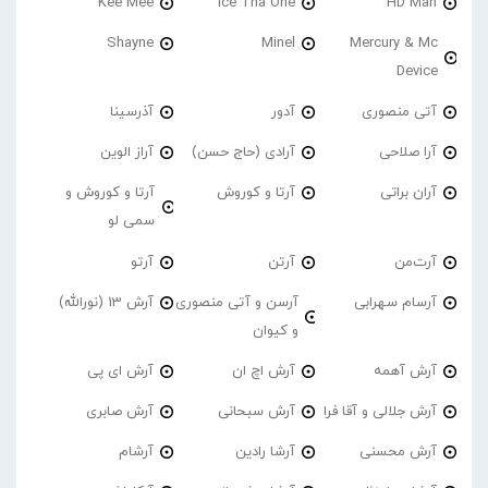
Kee Mee
Ice Tha One
HD Man
Shayne
Minel
Mercury & Mc
Device
آتی منصوری
آدور
آذرسینا
آرا صلاحی
آرادی (حاج حسن)
آراز الوین
آران براتی
آرتا و کوروش
آرتا و کوروش و
سمی لو
آرت‌من
آرتن
آرتو
آرسام سهرابی
آرسن و آتی منصوری
آرش 13 (نورالله)
و کیوان
آرش آهمه
آرش اچ ان
آرش ای پی
آرش جلالی و آقا فرا
آرش سبحانی
آرش صابری
آرش محسنی
آرشا رادین
آرشام