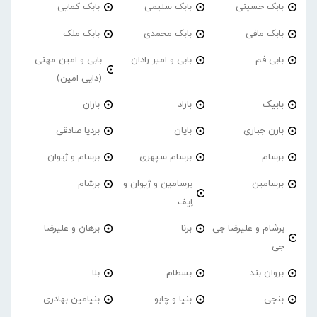
بابک حسینی
بابک سلیمی
بابک کمایی
بابک مافی
بابک محمدی
بابک ملک
بابی فم
بابی و امیر رادان
بابی و امین مهنی
(دایی امین)
بابیک
باراد
باران
بارن جباری
بایان
بردیا صادقی
برسام
برسام سپهری
برسام و ژیوان
برسامین
برسامین و ژیوان و
برشام
اِیف
برشام و علیرضا جی
برنا
برهان و علیرضا
جی
بروان بند
بسطام
بلا
بنجی
بنیا و چابو
بنیامین بهادری