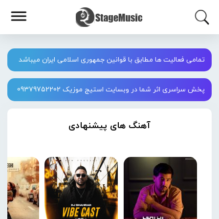
تمامی فعالیت ها مطابق با قوانین جمهوری اسلامی ایران میباشد
پخش سراسری اثر شما در وبسایت استیج موزیک 09379752202
آهنگ های پیشنهادی