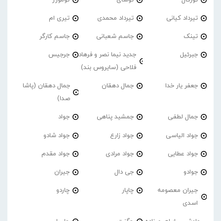
تیرداد کیانی
تیرداد محمدی
تیری ام
تینک
جاسم شعبانی
جاسم کارگر
جبرئیل
جدید نیما نصر و فرهاد
جرجیس
فلاحی (سایروس بند)
جعفر یار خدا
جمال دهقان
جمال دهقان (پاشا
صدا)
جمال لطفی
جمشید پناهی
جواد
جواد الیاسی
جواد زارع
جواد شادو
جواد عطایی
جواد مرادی
جواد مقدم
جوادو
جی دال
جیران
جیران معصومه
چاپار
چاردو
اسدی