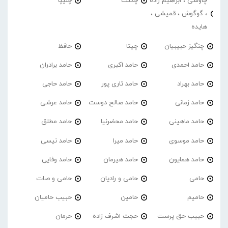
چاوشی ، ابراهیم زاده
چگنت
چلیپا
، گوگوش ، قمیشی ،
هایده
چنگیز حبیبیان
چیتا
حافظ
حامد احمدی
حامد اکبری
حامد برادران
حامد بهراد
حامد تاری پور
حامد حاجی
حامد زمانی
حامد صالح دوست
حامد عرشی
حامد ماهینی
حامد محضرنیا
حامد مطلق
حامد موسوی
حامد میرا
حامد نیسی
حامد همایون
حامد هیرمان
حامد وفایی
حامی
حامی و رادیان
حامی و صات
حامیم
حامین
حبیب حامیان
حبیب حق پرست
حجت اشرف زاده
حرمان