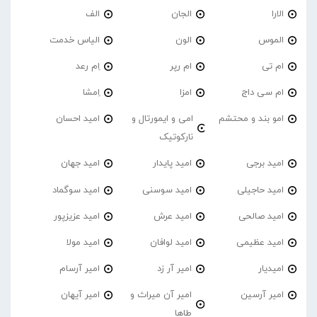
الارا
الجان
الف
الموس
الون
الیاس خدمت
ام تی
ام رپر
اِم رعد
ام سی داج
امزا
اِمشا
امو بند و محتشم
امی و ایمورتال و
امید احسان
نارکوتیک
امید برجی
امید پایدار
امید جهان
امید حاجیلی
امید سوسنی
امید سوگماد
امید صالحی
امید عرش
امید عزیزپور
امید عظیمی
امید لوافان
امید مولا
امیدیار
امیر آر زد
امیر آرسام
امیر آرسین
امیر آن میراث و
امیر آیهان
طاها