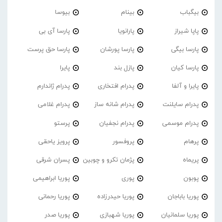
بیگباب
بینام
بیوسا
پاپا شیراز
پارانویا
پارسا آی بی
پارسا بیگی
پارسا پورشان
پارسا حق پرست
پارسا کیان
پازل بند
پایرا
پایرا و آلفا
پدرام افتخاری
پدرام ژاندارم
پدرام‌ سایلنت
پدرام شانه ساز
پدرام غلامی
پدرام موسمی
پدرام نجفیان
پرستو
پرهام
پروفسور
پرویز یاحقی
پریماه
پژمان تکرو و چوبین
پسران شرقی
پوبون
پوری
پوریا ابراهیمی
پوریا باباجان
پوریا حیدرزاده
پوریا رحمانی
پوریا سلمانیان
پوریا شهبازی
پوریا صدر