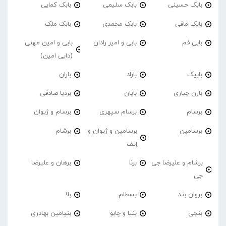
بابک حسینی
بابک سلیمی
بابک کمایی
بابک مافی
بابک محمدی
بابک ملک
بابی فم
بابی و امیر رادان
بابی و امین مهنی
(دایی امین)
بابیک
باراد
باران
بارن جباری
بایان
بردیا صادقی
برسام
برسام سپهری
برسام و ژیوان
برسامین
برسامین و ژیوان و
برشام
اِیف
برشام و علیرضا جی
برنا
برهان و علیرضا
جی
بروان بند
بسطام
بلا
بنجی
بنیا و چابو
بنیامین بهادری