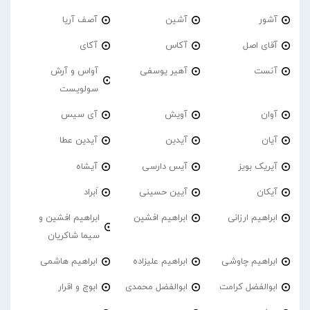
آشور
آشین
آصف آریا
آقای اصل
آکاس
آکای
آنست
آهیر یوسفی
آواس و آرش
سولویست
آوان
آویش
آی سیس
آیان
آیدین
آیدین عطا
آیریک بویز
آیس دارسی
آیشاه
آیکان
آیین حسینی
اَبراد
ابراهیم ارزانی
ابراهیم افشین
ابراهیم افشین و
سیما شاکریان
ابراهیم چاوشی
ابراهیم علیزاده
ابراهیم هاشمی
ابوالفضل کرامت
ابوالفضل محمدی
ابوچ و اقرار