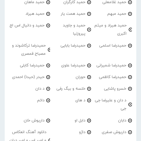
حمید غلامعلی
حمید کارگران
حمید ماهان
حمید مبهم
حمید همت یار
حمید هیراد
حمید هیراد و میثم
حمید و جاوید
حمید و دانیال اس اچ
اکبری
پیروزنیا
حمیدرضا اسلمی
حمیدرضا بابایی
حمیدرضا ترکاشوند و
مصباح قمصری
حمیدرضا شمیرانی
حمیدرضا علوی
حمیدرضا کابلی
حمیدرضا کاظمی
حوران
حیدر (حیدا) احمدی
خسرو پاشایی
خلسه و بیگ رفی
د دان
د دان و علیرضا جی
د های
دائم
جی
دابان
دابل او
داریوش خان
داریوش صفری
داژو
دانلود آهنگ انعکاس
و امیر اس و امیر دیان