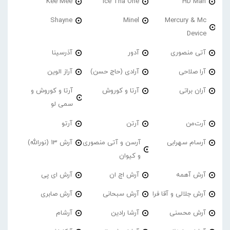
Kee Mee
Ice Tha One
HD Man
Shayne
Minel
Mercury & Mc
Device
آتی منصوری
آدور
آذرسینا
آرا صلاحی
آرادی (حاج حسن)
آراز الوین
آران براتی
آرتا و کوروش
آرتا و کوروش و
سمی لو
آرت‌من
آرتن
آرتو
آرسام سهرابی
آرسن و آتی منصوری
آرش 13 (نورالله)
و کیوان
آرش آهمه
آرش اچ ان
آرش ای پی
آرش جلالی و آقا فرا
آرش سبحانی
آرش صابری
آرش محسنی
آرشا رادین
آرشام