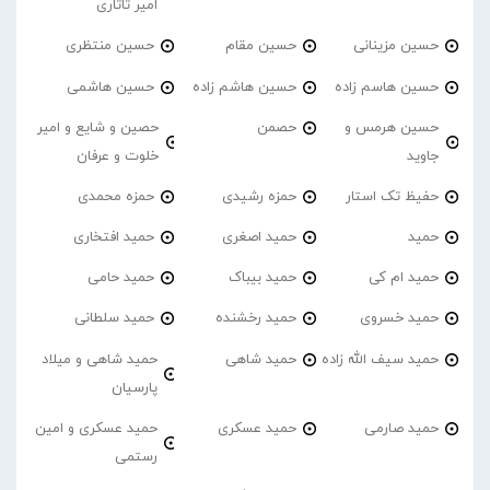
امیر تاتاری
حسین مزینانی
حسین مقام
حسین منتظری
حسین هاسم زاده
حسین هاشم زاده
حسین هاشمی
حسین هرمس و
حصمن
حصین و شایع و امیر
جاوید
خلوت و عرفان
حفیظ تک استار
حمزه رشیدی
حمزه محمدی
حمید
حمید اصغری
حمید افتخاری
حمید ام کی
حمید بیباک
حمید حامی
حمید خسروی
حمید رخشنده
حمید سلطانی
حمید سیف الله زاده
حمید شاهی
حمید شاهی و میلاد
پارسیان
حمید صارمی
حمید عسکری
حمید عسکری و امین
رستمی