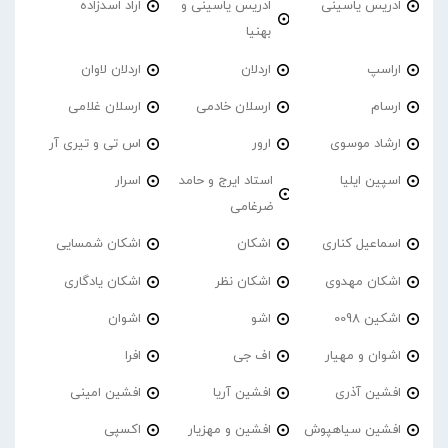
ادریس یاسینی
ادریس یاسینی و
اراد اسدزاده
بهنیا
اراسپ
اردلان
اردلان لاوان
ارسام
ارسلان خادمی
ارسلان غلامی
ارشاد موسوی
ارور
اس تی و تیری آر
اسپین ایلیا
استاد ایرج و حامد
اسرار
ضرغامی
اسماعیل کناری
اشکان
اشکان شمسایی
اشکان مهدوی
اشکان نظر
اشکان یادگاری
اشکین 0098
اشو
اشوان
اشوان و مهیار
اف جی
افرا
افشین آذری
افشین آریا
افشین امینی
افشین سیاهپوش
افشین و مهزیار
اکسپی