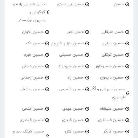
حسان
حسن بنی اسدی
حسن شماعی زاده و
گوگوش و
هیپهاپولوژیست
حسن علیقلی
حسن نصر
حسین اخوان
حسین بابایی
حسین باج و شهریار
حسین تک
حسین توکلی
حسین حسینی
حسین خبره
حسین خسروخاور
حسین خیرخواه
حسین دانش
حسین دایمون
حسین راد
حسین رحمانی
حسین سهرابی و اُکُلو
حسین شفیعی
حسین عاشقی
فرامرزی
حسین علیشاه
حسین عیدی
حسین فتحی
حسین فسنقری
حسین قنبری
حسین قیصری
حسین کارگر
حسین کنزو
حسین کینگ سد و