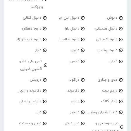
و پوکسا
دانوش
دانیال اس اچ
دانیال کلالی
دانیال هندیانی
دانیال یارا
داوود دهقان
داوود شعبانی
داوود صالحی
داوود قاسملونژاد
داوود یونسی
داوین
دایار
دایان
دایمون
دجی علی A2 و
افشین ضیایی
ددی و چناری
دراکولا
درویش
دریم بیت
دکاموند
دکاموند و زانیار
دکتر گلاک
دلارام
دلارام زواره ای
دلتا و شایان رضایی
دلصیر
دنی
دنی خرسندی و
دنی دوئل
دنیل و جفت 6
محمدرضا شجریان