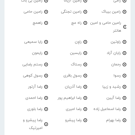
رامی
رامین آریانا
رامین بی باک
رامین بیباک
رامین تجنگی
رامین حامی
رامین حامی و امین
راه مج
راهمج
هانتر
راوتین
راوِن
رایا سمیعی
رایان آراد
رایسین
رایمون
رحمان
رستاک
رستم رضایی
رسوا
رسول باقری
رسول کوهی
رشید و زیپا
رضا آذریان
رضا آرتور
رضا آیین
رضا ابراهیم پور
رضا احمدی
رضا اسماعیل زاده
رضا امیری
رضا بلوری
رضا بهرام
رضا پیشرو
رضا پیشرو و
امیرتیک