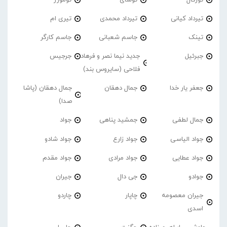
تیرداد کیانی
تیرداد محمدی
تیری ام
تینک
جاسم شعبانی
جاسم کارگر
جبرئیل
جدید نیما نصر و فرهاد
جرجیس
فلاحی (سایروس بند)
جعفر یار خدا
جمال دهقان
جمال دهقان (پاشا
صدا)
جمال لطفی
جمشید پناهی
جواد
جواد الیاسی
جواد زارع
جواد شادو
جواد عطایی
جواد مرادی
جواد مقدم
جوادو
جی دال
جیران
جیران معصومه
چاپار
چاردو
اسدی