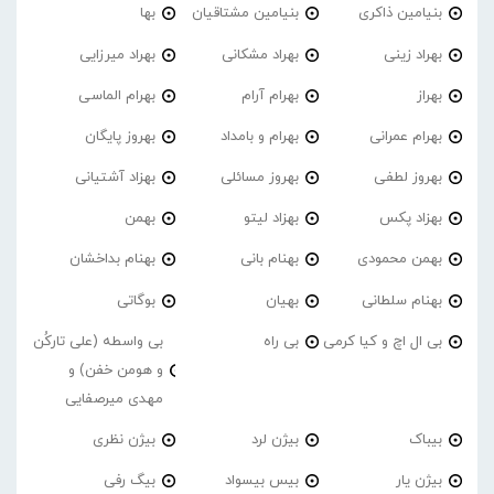
بنیامین ذاکری
بنیامین مشتاقیان
بها
بهراد زینی
بهراد مشکانی
بهراد میرزایی
بهراز
بهرام آرام
بهرام الماسی
بهرام عمرانی
بهرام و بامداد
بهروز پایگان
بهروز لطفی
بهروز مسائلی
بهزاد آشتیانی
بهزاد پکس
بهزاد لیتو
بهمن
بهمن محمودی
بهنام بانی
بهنام بداخشان
بهنام سلطانی
بهیان
بوگاتی
بی ال اچ و کیا کرمی
بی راه
بی واسطه (علی تارکُن
و هومن خفن) و
مهدی میرصفایی
بیباک
بیژن لرد
بیژن نظری
بیژن یار
بیس بیسواد
بیگ رفی