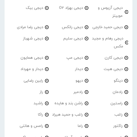
دیجی آریوس و
دیجی بهزاد O2
دیجی بیک
موبیتز
دیجی حمید خارجی
دیجی رانکس
دیجی رضا مرادی
دیجی رهام و مجید
دیجی سلیم
دیجی شهباز
مکس
دیجی کارن
دیجی مپ
دیجی همایون
دیجی هیت
دیدار
دیدار و مهرداد
دینگو
دیهو
رابین رضایی
رادمان
رادمیر
راز
راستین
راشن بند و هایده
راشید
راغب
راغب و حمید هیراد
راکا
راکتور
راما
رامس و هانتی