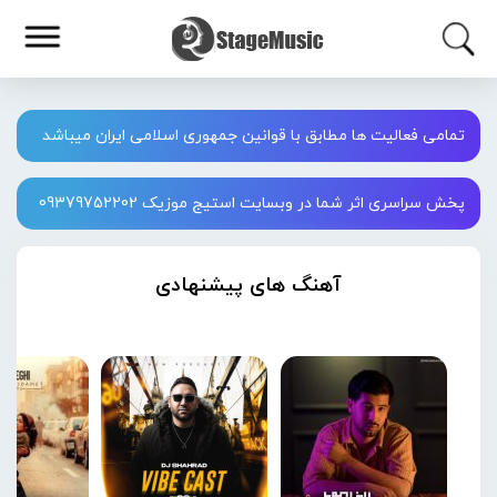
تمامی فعالیت ها مطابق با قوانین جمهوری اسلامی ایران میباشد
پخش سراسری اثر شما در وبسایت استیج موزیک 09379752202
آهنگ های پیشنهادی