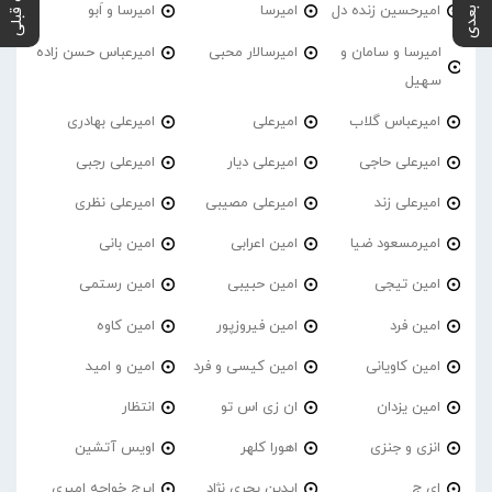
پست بعدی
پست قبلی
امیرحسین زنده دل
امیرسا
امیرسا و اَبو
امیرسا و سامان و
امیرسالار محبی
امیرعباس حسن زاده
سهیل
امیرعباس گلاب
امیرعلی
امیرعلی بهادری
امیرعلی حاجی
امیرعلی دیار
امیرعلی رجبی
امیرعلی زند
امیرعلی مصیبی
امیرعلی نظری
امیرمسعود ضیا
امین اعرابی
امین بانی
امین تیجی
امین حبیبی
امین رستمی
امین فرد
امین فیروزپور
امین کاوه
امین کاویانی
امین کیسی و فرد
امین و امید
امین یزدان
ان زی اس تو
انتظار
انزی و جنزی
اهورا کلهر
اویس آتشین
ای ج
ایدین بحری نژاد
ایرج خواجه امیری