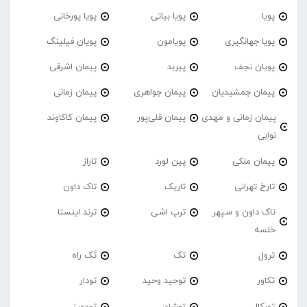
پویا
پویا بیاتی
پویا پورخانی
پویا جهانگیری
پویامون
پویان فیلینگ
پویان نجف
پیربد
پیمان اشرفی
پیمان جمشیدیان
پیمان جواهری
پیمان زمانی
پیمان زمانی و مهدی
پیمان قلی‌پور
پیمان کاکاوند
نوابی
پیمان ملکی
پین لورد
تاراز
تارخ تهرانی
تاریک
تاک داون
تاک داون و سپهر
ترپ اشی
ترند اینستا
خلسه
ترول
تک
تَک راه
تکاور
توحید وحید
تودار
تورکال
توشای
تومورز