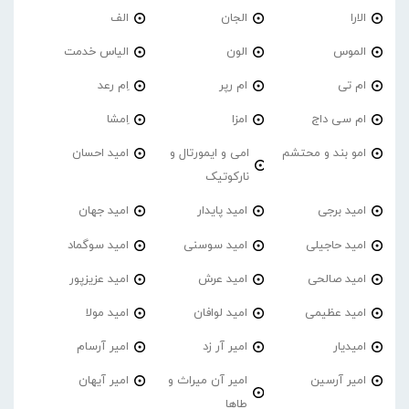
الارا
الجان
الف
الموس
الون
الیاس خدمت
ام تی
ام رپر
اِم رعد
ام سی داج
امزا
اِمشا
امو بند و محتشم
امی و ایمورتال و
امید احسان
نارکوتیک
امید برجی
امید پایدار
امید جهان
امید حاجیلی
امید سوسنی
امید سوگماد
امید صالحی
امید عرش
امید عزیزپور
امید عظیمی
امید لوافان
امید مولا
امیدیار
امیر آر زد
امیر آرسام
امیر آرسین
امیر آن میراث و
امیر آیهان
طاها