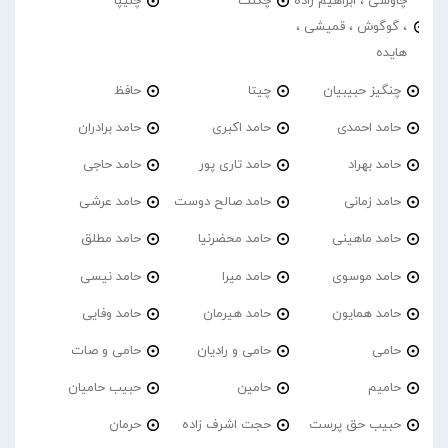
چاوشی ، ابراهیم زاده
چگنت
چلیپا
، گوگوش ، قمیشی ،
هایده
چنگیز حبیبیان
چیتا
حافظ
حامد احمدی
حامد اکبری
حامد برادران
حامد بهراد
حامد تاری پور
حامد حاجی
حامد زمانی
حامد صالح دوست
حامد عرشی
حامد ماهینی
حامد محضرنیا
حامد مطلق
حامد موسوی
حامد میرا
حامد نیسی
حامد همایون
حامد هیرمان
حامد وفایی
حامی
حامی و رادیان
حامی و صات
حامیم
حامین
حبیب حامیان
حبیب حق پرست
حجت اشرف زاده
حرمان