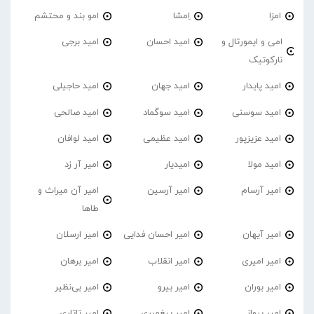
امزا
اِمشا
امو بند و محتشم
امی و ایمورتال و
امید احسان
امید برجی
نارکوتیک
امید پایدار
امید جهان
امید حاجیلی
امید سوسنی
امید سوگماد
امید صالحی
امید عزیزپور
امید عظیمی
امید لوافان
امید مولا
امیدیار
امیر آر زد
امیر آرسام
امیر آرسین
امیر آن میراث و
طاها
امیر آیهان
امیر احسان فدایی
امیر ارسلان
امیر امیری
امیر انقلاب
امیر برهان
امیر‌ بوران
امیر بیرو
امیر بی‌نظیر
امیر پرواز
امیر پیغمبری
امیر تاتاری