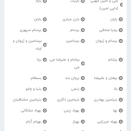
بابی و امین مهنی
بابیک
باراد
(دایی امین)
باران
بارن جباری
بایان
بردیا صادقی
برسام
برسام سپهری
برسام و ژیوان
برسامین
برسامین و ژیوان و
اِیف
برشام
برشام و علیرضا جی
برنا
جی
برهان و علیرضا
بروان بند
بسطام
بلا
بنجی
بنیا و چابو
بنیامین بهادری
بنیامین ذاکری
بنیامین مشتاقیان
بها
بهراد زینی
بهراد مشکانی
بهراد میرزایی
بهراز
بهرام آرام