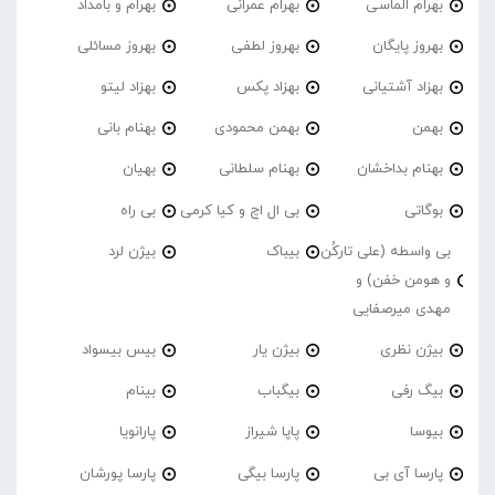
بهرام الماسی
بهرام عمرانی
بهرام و بامداد
بهروز پایگان
بهروز لطفی
بهروز مسائلی
بهزاد آشتیانی
بهزاد پکس
بهزاد لیتو
بهمن
بهمن محمودی
بهنام بانی
بهنام بداخشان
بهنام سلطانی
بهیان
بوگاتی
بی ال اچ و کیا کرمی
بی راه
بی واسطه (علی تارکُن
بیباک
بیژن لرد
و هومن خفن) و
مهدی میرصفایی
بیژن نظری
بیژن یار
بیس بیسواد
بیگ رفی
بیگباب
بینام
بیوسا
پاپا شیراز
پارانویا
پارسا آی بی
پارسا بیگی
پارسا پورشان