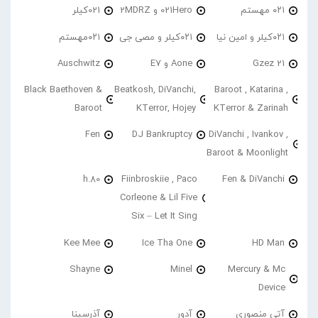
۰۲۱ مهستم
021Hero و 2MDRZ
021کیلر
۰۲۱کیلر و امین نیا
۰۲۱کیلر و مصی جی
۰۲۱مهستم
21 Gzez
Aone و E7
Auschwitz
Black Baethoven &
Beatkosh, DiVanchi,
Baroot , Katarina ,
Baroot
KTerror, Hojey
KTerror & Zarinah
Fen
DJ Bankruptcy
DiVanchi , Ivankov ,
Baroot & Moonlight
h.80
Fiinbroskiie , Paco
Fen & DiVanchi
Corleone & Lil Five
Six – Let It Sing
Kee Mee
Ice Tha One
HD Man
Shayne
Minel
Mercury & Mc
Device
آتی منصوری
آدور
آذرسینا