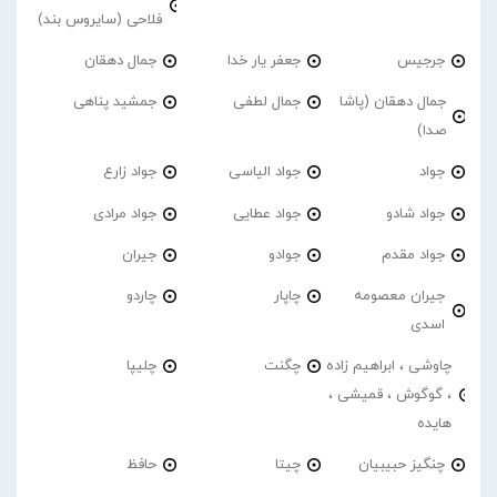
فلاحی (سایروس بند)
جرجیس
جعفر یار خدا
جمال دهقان
جمال دهقان (پاشا
جمال لطفی
جمشید پناهی
صدا)
جواد
جواد الیاسی
جواد زارع
جواد شادو
جواد عطایی
جواد مرادی
جواد مقدم
جوادو
جیران
جیران معصومه
چاپار
چاردو
اسدی
چاوشی ، ابراهیم زاده
چگنت
چلیپا
، گوگوش ، قمیشی ،
هایده
چنگیز حبیبیان
چیتا
حافظ