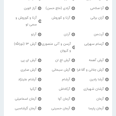
آرا صلاحی
آرادی (حاج حسن)
آراز الوین
آران براتی
آرتا و کوروش
آرتا و کوروش و
سمی لو
آرت‌من
آرتن
آرتو
آرسام سهرابی
آرسن و آتی منصوری
آرش 13 (نورالله)
و کیوان
آرش آهمه
آرش اچ ان
آرش ای پی
آرش جلالی و آقا فرا
آرش سبحانی
آرش صابری
آرشا رادین
آرشام
آرشام علینژاد
آرشان شهبازی
آرکاداش
آرکیا
آرمان
آرمان آوا
آرمان اسماعیلی
آرمان پارسا
آرمان حسینی
آرمان گرشاسبی