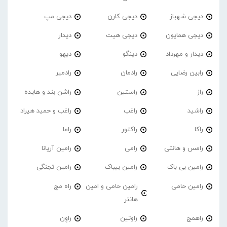
دیجی شهباز
دیجی کارن
دیجی مپ
دیجی همایون
دیجی هیت
دیدار
دیدار و مهرداد
دینگو
دیهو
رابین رضایی
رادمان
رادمیر
راز
راستین
راشن بند و هایده
راشید
راغب
راغب و حمید هیراد
راکا
راکتور
راما
رامس و هانتی
رامی
رامین آریانا
رامین بی باک
رامین بیباک
رامین تجنگی
رامین حامی
رامین حامی و امین
راه مج
هانتر
راهمج
راوتین
راوِن