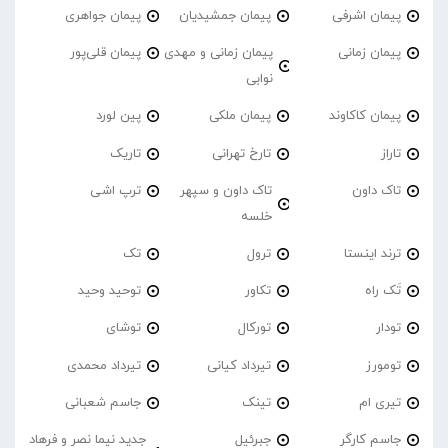
پیمان اشرفی
پیمان جمشیدیان
پیمان جواهری
پیمان زمانی
پیمان زمانی و مهدی
پیمان قلی‌پور
نوابی
پیمان کاکاوند
پیمان ملکی
پین لورد
تاراز
تارخ تهرانی
تاریک
تاک داون
تاک داون و سپهر
ترپ اشی
خلسه
ترند اینستا
ترول
تک
تَک راه
تکاور
توحید وحید
تودار
تورکال
توشای
تومورز
تیرداد کیانی
تیرداد محمدی
تیری ام
تینک
جاسم شعبانی
جاسم کارگر
جبرئیل
جدید نیما نصر و فرهاد