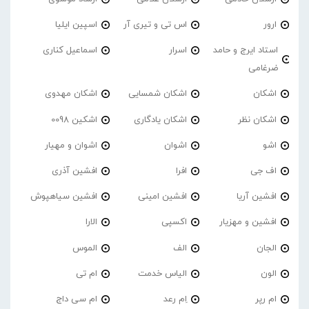
ارور
اس تی و تیری آر
اسپین ایلیا
استاد ایرج و حامد
اسرار
اسماعیل کناری
ضرغامی
اشکان
اشکان شمسایی
اشکان مهدوی
اشکان نظر
اشکان یادگاری
اشکین 0098
اشو
اشوان
اشوان و مهیار
اف جی
افرا
افشین آذری
افشین آریا
افشین امینی
افشین سیاهپوش
افشین و مهزیار
اکسپی
الارا
الجان
الف
الموس
الون
الیاس خدمت
ام تی
ام رپر
اِم رعد
ام سی داج