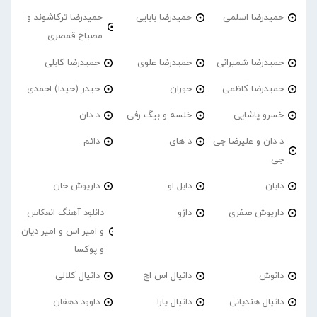
حمیدرضا اسلمی
حمیدرضا بابایی
حمیدرضا ترکاشوند و
مصباح قمصری
حمیدرضا شمیرانی
حمیدرضا علوی
حمیدرضا کابلی
حمیدرضا کاظمی
حوران
حیدر (حیدا) احمدی
خسرو پاشایی
خلسه و بیگ رفی
د دان
د دان و علیرضا جی
د های
دائم
جی
دابان
دابل او
داریوش خان
داریوش صفری
داژو
دانلود آهنگ انعکاس
و امیر اس و امیر دیان
و پوکسا
دانوش
دانیال اس اچ
دانیال کلالی
دانیال هندیانی
دانیال یارا
داوود دهقان