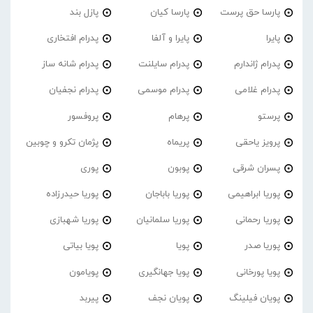
پارسا حق پرست
پارسا کیان
پازل بند
پایرا
پایرا و آلفا
پدرام افتخاری
پدرام ژاندارم
پدرام‌ سایلنت
پدرام شانه ساز
پدرام غلامی
پدرام موسمی
پدرام نجفیان
پرستو
پرهام
پروفسور
پرویز یاحقی
پریماه
پژمان تکرو و چوبین
پسران شرقی
پوبون
پوری
پوریا ابراهیمی
پوریا باباجان
پوریا حیدرزاده
پوریا رحمانی
پوریا سلمانیان
پوریا شهبازی
پوریا صدر
پویا
پویا بیاتی
پویا پورخانی
پویا جهانگیری
پویامون
پویان فیلینگ
پویان نجف
پیربد