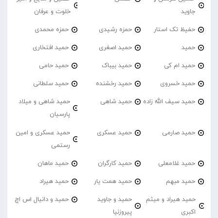
جاوید
خلوت و عرفان
حفیظ تک استار
حمزه رشیدی
حمزه محمدی
حمید
حمید اصغری
حمید افتخاری
حمید ام کی
حمید بیباک
حمید حامی
حمید خسروی
حمید رخشنده
حمید سلطانی
حمید سیف الله زاده
حمید شاهی
حمید شاهی و میلاد
پارسیان
حمید صارمی
حمید عسکری
حمید عسکری و امین
رستمی
حمید غلامعلی
حمید کارگران
حمید ماهان
حمید مبهم
حمید همت یار
حمید هیراد
حمید هیراد و میثم
حمید و جاوید
حمید و دانیال اس اچ
اکبری
پیروزنیا