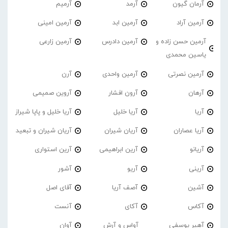
آرمان گیون
آرمد
آرمیم
آرمین آراد
آرمین ابد
آرمین امینی
آرمین حسن زاده و
آرمین دادرس
آرمین زارعی
یاسین محمدی
آرمین نصرتی
آرمین واحدی
آرن
آرهان
آرون افشار
آروین صمیمی
آریا
آریا خلیل
آریا خلیل و پاپا شیراز
آریا عصاران
آریان شیران
آریان شیران و تبعید
آریانو
آرین ابراهیمی
آرین استواری
آرینی
آریو
آشور
آشین
آصف آریا
آقای اصل
آکاس
آکای
آنست
آهیر یوسفی
آواس و آرش
آوان