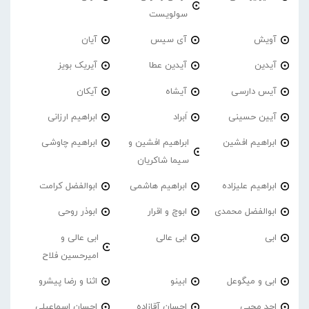
سولویست
آویش
آی سیس
آیان
آیدین
آیدین عطا
آیریک بویز
آیس دارسی
آیشاه
آیکان
آیین حسینی
اَبراد
ابراهیم ارزانی
ابراهیم افشین
ابراهیم افشین و
ابراهیم چاوشی
سیما شاکریان
ابراهیم علیزاده
ابراهیم هاشمی
ابوالفضل کرامت
ابوالفضل محمدی
ابوچ و اقرار
ابوذر روحی
ابی
ابی عالی
ابی عالی و
امیرحسین فلاح
ابی و میگوعل
ابینو
اثنا و رضا پیشرو
احد محبی
احسان آقازاده
احسان اسماعیلی