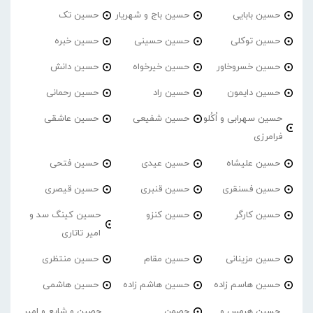
حسین بابایی
حسین باج و شهریار
حسین تک
حسین توکلی
حسین حسینی
حسین خبره
حسین خسروخاور
حسین خیرخواه
حسین دانش
حسین دایمون
حسین راد
حسین رحمانی
حسین سهرابی و اُکُلو
حسین شفیعی
حسین عاشقی
فرامرزی
حسین علیشاه
حسین عیدی
حسین فتحی
حسین فسنقری
حسین قنبری
حسین قیصری
حسین کارگر
حسین کنزو
حسین کینگ سد و
امیر تاتاری
حسین مزینانی
حسین مقام
حسین منتظری
حسین هاسم زاده
حسین هاشم زاده
حسین هاشمی
حسین هرمس و
حصمن
حصین و شایع و امیر