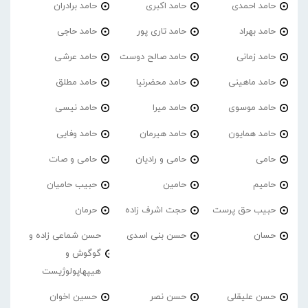
حامد احمدی
حامد اکبری
حامد برادران
حامد بهراد
حامد تاری پور
حامد حاجی
حامد زمانی
حامد صالح دوست
حامد عرشی
حامد ماهینی
حامد محضرنیا
حامد مطلق
حامد موسوی
حامد میرا
حامد نیسی
حامد همایون
حامد هیرمان
حامد وفایی
حامی
حامی و رادیان
حامی و صات
حامیم
حامین
حبیب حامیان
حبیب حق پرست
حجت اشرف زاده
حرمان
حسان
حسن بنی اسدی
حسن شماعی زاده و
گوگوش و
هیپهاپولوژیست
حسن علیقلی
حسن نصر
حسین اخوان