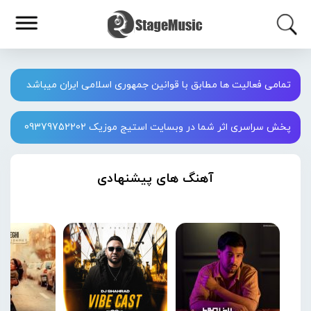
تمامی فعالیت ها مطابق با قوانین جمهوری اسلامی ایران میباشد
پخش سراسری اثر شما در وبسایت استیج موزیک 09379752202
آهنگ های پیشنهادی