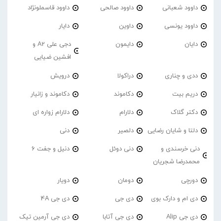
داوود شعبانی
داوود صالحی
داوود قاسملونژاد
داوود یونسی
داوین
دایار
دایان
دایمون
دجی علی A2 و
افشین ضیایی
ددی و چناری
دراکولا
درویش
دریم بیت
دکاموند
دکاموند و زانیار
دکتر گلاک
دلارام
دلارام زواره ای
دلتا و شایان رضایی
دلصیر
دنی
دنی خرسندی و
دنی دوئل
دنیل و جفت 6
محمدرضا شجریان
دورچی
دومان
دویار
دی ام و دارک بوی
دی جی
دی جی 4A
دی جی Alip
دی جی آتابا
دی جی آرمین تیک